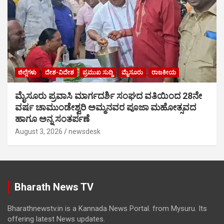
ಜಿಲ್ಲೆಗಳು
ದೇಶ-ವಿದೇಶ
ಪ್ರಮುಖ ಸುದ್ದಿ
ಮೈಸೂರು
ರಾಜಕೀಯ
ಮೈಸೂರು ಪ್ರವಾಸಿ ಮಾರ್ಗದರ್ಶಿ ಸಂಘದ ವತಿಯಿಂದ 28ನೇ
ವರ್ಷ ಚಾಮುಂಡೇಶ್ವರಿ ಅಮ್ಮನವರ ಪೂಜಾ ಮಹೋತ್ಸವದ
ಹಾಗೂ ಅನ್ನ ಸಂತರ್ಪಣೆ
August 3, 2026
newsdesk
Bharath News TV
Bharathnewstv.in is a Kannada News Portal. from Mysuru. Its
offering latest News updates.