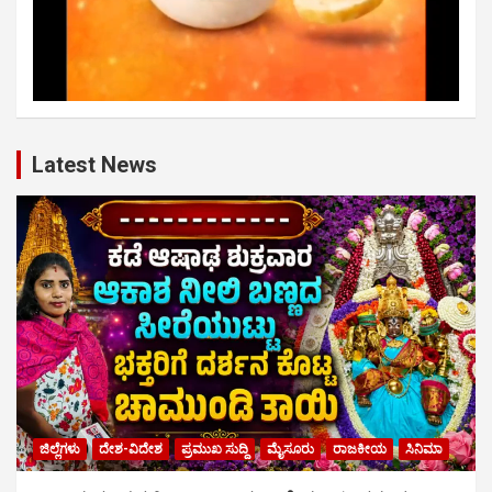
Latest News
ಜಿಲ್ಲೆಗಳು
ದೇಶ-ವಿದೇಶ
ಪ್ರಮುಖ ಸುದ್ದಿ
ಮೈಸೂರು
ರಾಜಕೀಯ
ಸಿನಿಮಾ