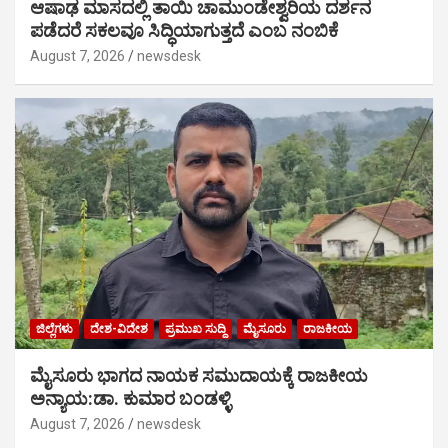
ಆಷಾಢ ಮಾಸದಲ್ಲಿ ತಾಯಿ ಚಾಮುಂಡೇಶ್ವರಿಯ ದರ್ಶನ
ಪಡೆದರೆ ಸಕಲವೂ ಸಿದ್ಧಿಯಾಗುತ್ತದೆ ಎಂಬ ನಂಬಿಕೆ
August 7, 2026
newsdesk
ಜಿಲ್ಲೆಗಳು
ದೇಶ-ವಿದೇಶ
ಪ್ರಮುಖ ಸುದ್ದಿ
ಮೈಸೂರು
ರಾಜಕೀಯ
ಮೈಸೂರು ಭಾಗದ ನಾಯಕ ಸಮುದಾಯಕ್ಕೆ ರಾಜಕೀಯ
ಅನ್ಯಾಯ:ಡಾ. ಕುಮಾರ ಬಂಡಳ್ಳಿ
August 7, 2026
newsdesk