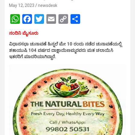
May 12, 2023
newsdesk
W
F
T
E
C
S
h
a
wi
m
o
h
ನಂದಿನಿ ಮೈಸೂರು
at
ce
tt
ail
py
ar
ವಿಧಾನಸಭಾ ಚುನಾವಣೆ ಹಿನ್ನಲೆ ಮೇ 10 ರಂದು ನಡೆದ ಚುನಾವಣೆಯಲ್ಲಿ
s
b
er
Li
e
ಶತಾಯುಷಿ 104 ವರ್ಷದ ದಾಕ್ಷಾಯಿಣಮ್ಮರವರು ಮತ ಚಲಾಯಿಸಿ
A
o
n
ಇತರರಿಗೆ ಮಾದರಿಯಾಗಿದ್ದಾರೆ.
p
o
k
p
k