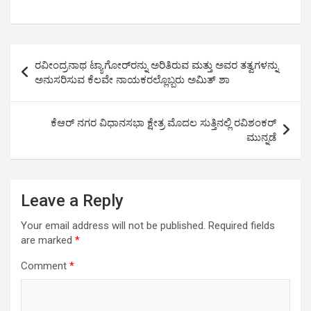
h
a
wi
m
o
h
at
ce
tt
ail
py
ar
s
b
er
Li
e
Post
ರವೀಂದ್ರನಾಥ ಟ್ಯಾಗೋರ್‌ರನ್ನು ಅರಿತಿರುವ ಮತ್ತು ಅವರ ತತ್ವಗಳನ್ನು
A
o
n
navigation
ಅನುಸರಿಸುವ ಕೆಲವೇ ನಾಯಕರಲ್ಲೊಬ್ಬರು ಅಮಿತ್ ಶಾ
p
o
k
p
k
ಕೆಆರ್ ನಗರ ವಿಧಾನಸಭಾ ಕ್ಷೇತ್ರ ಮೊದಲ ಸುತ್ತಿನಲ್ಲಿ ರವಿಶಂಕರ್
ಮುನ್ನಡೆ
Leave a Reply
Your email address will not be published.
Required fields
are marked
*
Comment
*