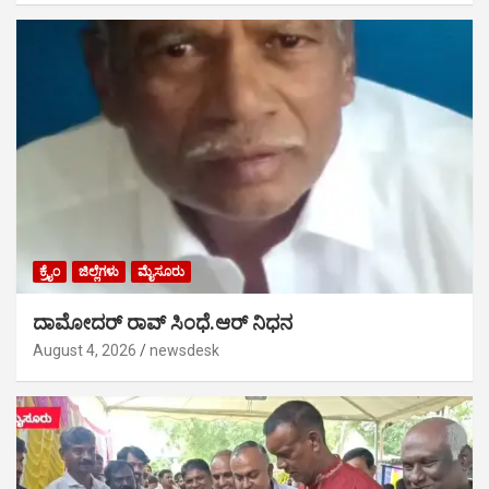
ಕ್ರೈಂ
ಜಿಲ್ಲೆಗಳು
ಮೈಸೂರು
ದಾಮೋದರ್ ರಾವ್ ಸಿಂಧೆ.ಆರ್ ನಿಧನ
August 4, 2026
newsdesk