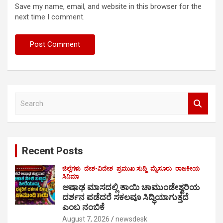
Save my name, email, and website in this browser for the
next time I comment.
S
e
a
r
c
Recent Posts
h
ಜಿಲ್ಲೆಗಳು
ದೇಶ-ವಿದೇಶ
ಪ್ರಮುಖ ಸುದ್ದಿ
ಮೈಸೂರು
ರಾಜಕೀಯ
ಸಿನಿಮಾ
ಆಷಾಢ ಮಾಸದಲ್ಲಿ ತಾಯಿ ಚಾಮುಂಡೇಶ್ವರಿಯ
ದರ್ಶನ ಪಡೆದರೆ ಸಕಲವೂ ಸಿದ್ಧಿಯಾಗುತ್ತದೆ
ಎಂಬ ನಂಬಿಕೆ
August 7, 2026
newsdesk