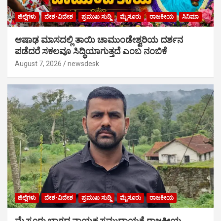
ಜಿಲ್ಲೆಗಳು
ದೇಶ-ವಿದೇಶ
ಪ್ರಮುಖ ಸುದ್ದಿ
ಮೈಸೂರು
ರಾಜಕೀಯ
ಸಿನಿಮಾ
ಆಷಾಢ ಮಾಸದಲ್ಲಿ ತಾಯಿ ಚಾಮುಂಡೇಶ್ವರಿಯ ದರ್ಶನ
ಪಡೆದರೆ ಸಕಲವೂ ಸಿದ್ಧಿಯಾಗುತ್ತದೆ ಎಂಬ ನಂಬಿಕೆ
August 7, 2026
newsdesk
ಜಿಲ್ಲೆಗಳು
ದೇಶ-ವಿದೇಶ
ಪ್ರಮುಖ ಸುದ್ದಿ
ಮೈಸೂರು
ರಾಜಕೀಯ
ಮೈಸೂರು ಭಾಗದ ನಾಯಕ ಸಮುದಾಯಕ್ಕೆ ರಾಜಕೀಯ