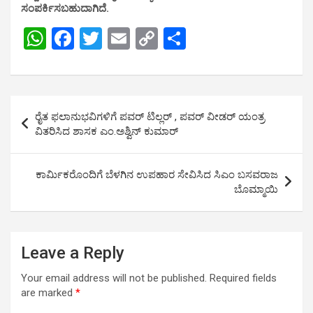
ಸಂಪರ್ಕಿಸಬಹುದಾಗಿದೆ.
W
F
T
E
C
S
h
a
wi
m
o
h
at
ce
tt
ail
py
ar
s
b
er
Li
e
Post
ರೈತ ಫಲಾನುಭವಿಗಳಿಗೆ ಪವರ್ ಟಿಲ್ಲರ್ , ಪವರ್ ವೀಡರ್ ಯಂತ್ರ
A
o
n
navigation
ವಿತರಿಸಿದ ಶಾಸಕ ಎಂ.ಅಶ್ವಿನ್ ಕುಮಾರ್
p
o
k
p
k
ಕಾರ್ಮಿಕರೊಂದಿಗೆ ಬೆಳಗಿನ ಉಪಹಾರ ಸೇವಿಸಿದ ಸಿಎಂ ಬಸವರಾಜ
ಬೊಮ್ಮಾಯಿ
Leave a Reply
Your email address will not be published.
Required fields
are marked
*