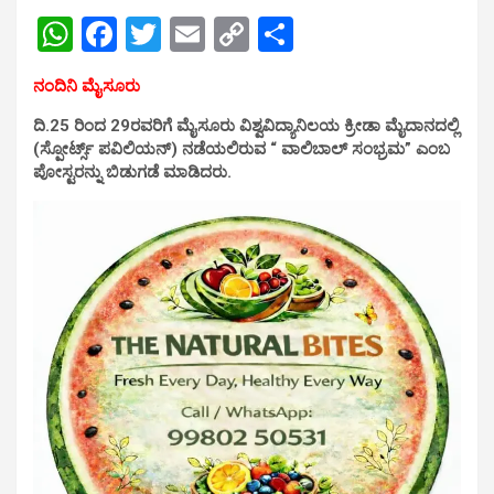
W
F
T
E
C
S
h
a
wi
m
o
h
ನಂದಿನಿ ಮೈಸೂರು
at
ce
tt
ail
py
ar
ದಿ.25 ರಿಂದ 29ರವರಿಗೆ ಮೈಸೂರು ವಿಶ್ವವಿದ್ಯಾನಿಲಯ ಕ್ರೀಡಾ ಮೈದಾನದಲ್ಲಿ
s
b
er
Li
e
(ಸ್ಪೋರ್ಟ್ಸ್ ಪವಿಲಿಯನ್) ನಡೆಯಲಿರುವ
“ ವಾಲಿಬಾಲ್ ಸಂಭ್ರಮ” ಎಂಬ
A
o
n
ಪೋಸ್ಟರನ್ನು ಬಿಡುಗಡೆ ಮಾಡಿದರು.
p
o
k
p
k