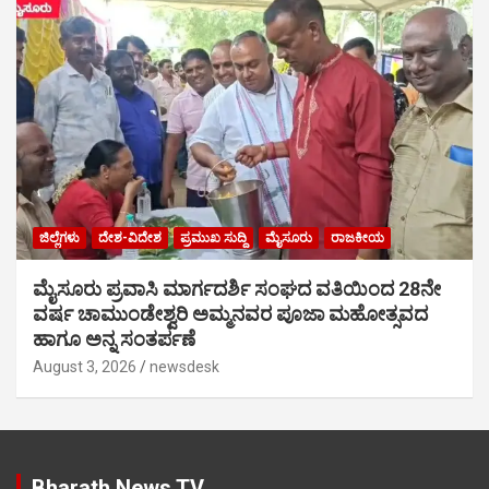
ಜಿಲ್ಲೆಗಳು
ದೇಶ-ವಿದೇಶ
ಪ್ರಮುಖ ಸುದ್ದಿ
ಮೈಸೂರು
ರಾಜಕೀಯ
ಮೈಸೂರು ಪ್ರವಾಸಿ ಮಾರ್ಗದರ್ಶಿ ಸಂಘದ ವತಿಯಿಂದ 28ನೇ
ವರ್ಷ ಚಾಮುಂಡೇಶ್ವರಿ ಅಮ್ಮನವರ ಪೂಜಾ ಮಹೋತ್ಸವದ
ಹಾಗೂ ಅನ್ನ ಸಂತರ್ಪಣೆ
August 3, 2026
newsdesk
Bharath News TV