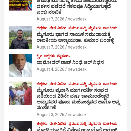
ಆಷಾಢ ಮಾಸದಲ್ಲಿ ತಾಯಿ ಚಾಮುಂಡೇಶ್ವರಿಯ
ದರ್ಶನ ಪಡೆದರೆ ಸಕಲವೂ ಸಿದ್ಧಿಯಾಗುತ್ತದೆ
ಎಂಬ ನಂಬಿಕೆ
August 7, 2026
newsdesk
ಜಿಲ್ಲೆಗಳು
ದೇಶ-ವಿದೇಶ
ಪ್ರಮುಖ ಸುದ್ದಿ
ಮೈಸೂರು
ರಾಜಕೀಯ
ಮೈಸೂರು ಭಾಗದ ನಾಯಕ ಸಮುದಾಯಕ್ಕೆ
ರಾಜಕೀಯ ಅನ್ಯಾಯ:ಡಾ. ಕುಮಾರ ಬಂಡಳ್ಳಿ
August 7, 2026
newsdesk
ಕ್ರೈಂ
ಜಿಲ್ಲೆಗಳು
ಮೈಸೂರು
ದಾಮೋದರ್ ರಾವ್ ಸಿಂಧೆ.ಆರ್ ನಿಧನ
August 4, 2026
newsdesk
ಜಿಲ್ಲೆಗಳು
ದೇಶ-ವಿದೇಶ
ಪ್ರಮುಖ ಸುದ್ದಿ
ಮೈಸೂರು
ರಾಜಕೀಯ
ಮೈಸೂರು ಪ್ರವಾಸಿ ಮಾರ್ಗದರ್ಶಿ ಸಂಘದ
ವತಿಯಿಂದ 28ನೇ ವರ್ಷ ಚಾಮುಂಡೇಶ್ವರಿ
ಅಮ್ಮನವರ ಪೂಜಾ ಮಹೋತ್ಸವದ ಹಾಗೂ ಅನ್ನ
ಸಂತರ್ಪಣೆ
August 3, 2026
newsdesk
ಜಿಲ್ಲೆಗಳು
ದೇಶ-ವಿದೇಶ
ಪ್ರಮುಖ ಸುದ್ದಿ
ಮೈಸೂರು
ರಾಜಕೀಯ
ಮೋದಿಯವರಿಗೆ ವಿಶೇಷ ಉಡುಗೊರೆ ಅರುಣ್