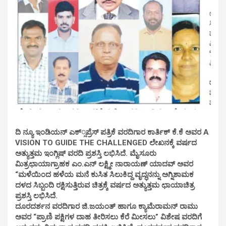
ದಿ ನ್ಯೂ ಇಂಡಿಯನ್‌ ಎಕ್‌್ಸಪ್ರೆಸ್‌ ಪತ್ರಿಕೆ ವರದಿಗಾರ ಕಾರ್ತಿಕ್‌ ಕೆ.ಕೆ ಅವರ A
VISION TO GUIDE THE CHALLENGED ಲೇಖನಕ್ಕೆ ವರ್ಷದ
ಅತ್ಯುತ್ತಮ ಇಂಗ್ಲಿಷ್‌ ವರದಿ ಪ್ರಶಸ್ತಿ ಲಭಿಸಿದೆ. ಮೈಸೂರು
ಮಿತ್ರಛಾಯಾಗ್ರಾಹಕ ಎಂ.ಎನ್‌ ಲಕ್ಷ್ಮೀ ನಾರಾಯಣ್‌ ಯಾದವ್‌ ಅವರ
“ಮಳೆಯಿಂದ ಹಳೆಯ ಮನೆ ಕುಸಿತ ಸಿಲುಕಿದ್ದ ವೃದ್ಧನನ್ನು ಅಗ್ನಿಶಾಮಕ
ದಳದ ಸಿಬ್ಬಂದಿ ರಕ್ಷಿಸುತ್ತಿರುವ ಚಿತ್ರಕ್ಕೆ ವರ್ಷದ ಅತ್ಯುತ್ತಮ ಛಾಯಾಚಿತ್ರ
ಪ್ರಶಸ್ತಿ ಲಭಿಸಿದೆ.
ದೂರದರ್ಶನ ವರದಿಗಾರ ಜಿ.ಜಯಂತ್‌ ಹಾಗೂ ಕ್ಯಾಮೆರಾಮನ್‌ ರಾಮು
ಅವರ “ಪ್ರಾಣಿ ಪಕ್ಷಿಗಳ ದಾಹ ತೀರಿಸಲು ಕೆರೆ ಮೀಸಲು” ವಿಶೇಷ ವರದಿಗೆ