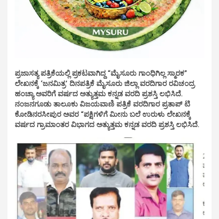
ಪ್ರಜಾಸತ್ಯ ಪತ್ರಿಕೆಯಲ್ಲಿ ಪ್ರಕಟವಾಗಿದ್ದ “ಮೈಸೂರು ಗಾಂಧಿಗಿಲ್ಲ ಸ್ಮಾರಕ”
ಲೇಖನಕ್ಕೆ ‘ಜನಮಿತ್ರ’ ದಿನಪತ್ರಿಕೆ ಮೈಸೂರು ಜಿಲ್ಲಾ ವರದಿಗಾರ ರವಿಚಂದ್ರ
ಹಂಚ್ಯಾ ಅವರಿಗೆ ವರ್ಷದ ಅತ್ಯುತ್ತಮ ಕನ್ನಡ ವರದಿ ಪ್ರಶಸ್ತಿ ಲಭಿಸಿದೆ.
ನಂಜನಗೂಡು ತಾಲೂಕು ವಿಜಯವಾಣಿ ಪತ್ರಿಕೆ ವರದಿಗಾರ ಪ್ರತಾಪ್‌ ಟಿ
ಕೋಡಿನರಸೀಪುರ ಅವರ “ಪಕ್ಷಿಗಳಿಗೆ ಮೀನು ಬಲೆ ಉರುಳು ಲೇಖನಕ್ಕೆ
ವರ್ಷದ ಗ್ರಾಮಾಂತರ ವಿಭಾಗದ ಅತ್ಯುತ್ತಮ ಕನ್ನಡ ವರದಿ ಪ್ರಶಸ್ತಿ ಲಭಿಸಿದೆ.