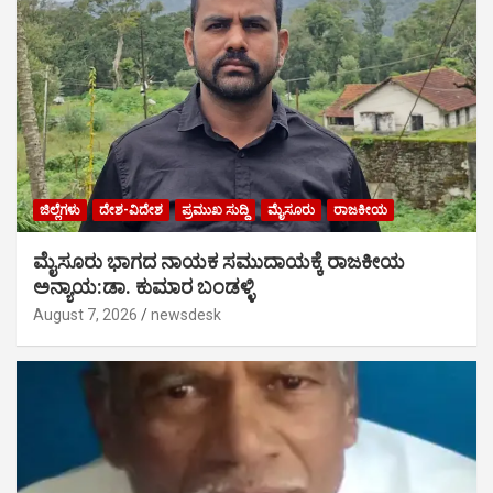
ಜಿಲ್ಲೆಗಳು
ದೇಶ-ವಿದೇಶ
ಪ್ರಮುಖ ಸುದ್ದಿ
ಮೈಸೂರು
ರಾಜಕೀಯ
ಮೈಸೂರು ಭಾಗದ ನಾಯಕ ಸಮುದಾಯಕ್ಕೆ ರಾಜಕೀಯ
ಅನ್ಯಾಯ:ಡಾ. ಕುಮಾರ ಬಂಡಳ್ಳಿ
August 7, 2026
newsdesk