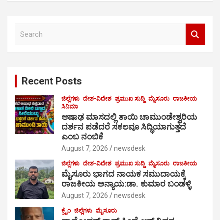
S
e
a
r
c
Recent Posts
h
ಜಿಲ್ಲೆಗಳು
ದೇಶ-ವಿದೇಶ
ಪ್ರಮುಖ ಸುದ್ದಿ
ಮೈಸೂರು
ರಾಜಕೀಯ
ಸಿನಿಮಾ
ಆಷಾಢ ಮಾಸದಲ್ಲಿ ತಾಯಿ ಚಾಮುಂಡೇಶ್ವರಿಯ
ದರ್ಶನ ಪಡೆದರೆ ಸಕಲವೂ ಸಿದ್ಧಿಯಾಗುತ್ತದೆ
ಎಂಬ ನಂಬಿಕೆ
August 7, 2026
newsdesk
ಜಿಲ್ಲೆಗಳು
ದೇಶ-ವಿದೇಶ
ಪ್ರಮುಖ ಸುದ್ದಿ
ಮೈಸೂರು
ರಾಜಕೀಯ
ಮೈಸೂರು ಭಾಗದ ನಾಯಕ ಸಮುದಾಯಕ್ಕೆ
ರಾಜಕೀಯ ಅನ್ಯಾಯ:ಡಾ. ಕುಮಾರ ಬಂಡಳ್ಳಿ
August 7, 2026
newsdesk
ಕ್ರೈಂ
ಜಿಲ್ಲೆಗಳು
ಮೈಸೂರು