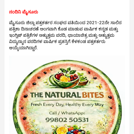
at
ce
tt
ail
py
ar
ನಂದಿನಿ ‌ಮೈಸೂರು
s
b
er
Li
e
A
o
n
ಮೈಸೂರು ಜಿಲ್ಲಾ ಪತ್ರಕರ್ತರ ಸಂಘದ ವತಿಯಿಂದ 2021-22ನೇ ಸಾಲಿನ
ಪತ್ರಿಕಾ ದಿನಾಚರಣೆ ಅಂಗವಾಗಿ ಕೊಡ ಮಾಡುವ ವಾರ್ಷಿಕ ಕನ್ನಡ ಮತ್ತು
p
o
k
ಇಂಗ್ಲಿಷ್‌ ಪತ್ರಿಕೆಗಳ ಅತ್ಯುತ್ತಮ ವರದಿ, ಛಾಯಾಚಿತ್ರ ಮತ್ತು ಅತ್ಯುತ್ತಮ
ವಿದ್ಯುನ್ಮಾನ ವರದಿಗಳ ವಾರ್ಷಿಕ ಪ್ರಶಸ್ತಿಗೆ ಕೆಳಕಂಡ ಪತ್ರಕರ್ತರು
p
k
ಆಯ್ಕೆಯಾಗಿದ್ದಾರೆ.