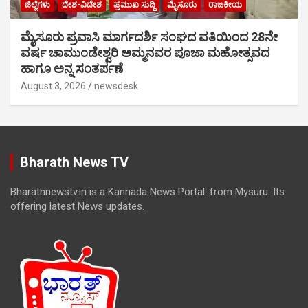
ಜಿಲ್ಲೆಗಳು
ದೇಶ-ವಿದೇಶ
ಪ್ರಮುಖ ಸುದ್ದಿ
ಮೈಸೂರು
ರಾಜಕೀಯ
ಮೈಸೂರು ಪ್ರವಾಸಿ ಮಾರ್ಗದರ್ಶಿ ಸಂಘದ ವತಿಯಿಂದ 28ನೇ
ವರ್ಷ ಚಾಮುಂಡೇಶ್ವರಿ ಅಮ್ಮನವರ ಪೂಜಾ ಮಹೋತ್ಸವದ
ಹಾಗೂ ಅನ್ನ ಸಂತರ್ಪಣೆ
August 3, 2026
newsdesk
Bharath News TV
Bharathnewstv.in is a Kannada News Portal. from Mysuru. Its
offering latest News updates.