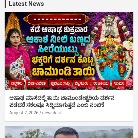
Latest News
ಜಿಲ್ಲೆಗಳು
ದೇಶ-ವಿದೇಶ
ಪ್ರಮುಖ ಸುದ್ದಿ
ಮೈಸೂರು
ರಾಜಕೀಯ
ಸಿನಿಮಾ
ಆಷಾಢ ಮಾಸದಲ್ಲಿ ತಾಯಿ ಚಾಮುಂಡೇಶ್ವರಿಯ ದರ್ಶನ
ಪಡೆದರೆ ಸಕಲವೂ ಸಿದ್ಧಿಯಾಗುತ್ತದೆ ಎಂಬ ನಂಬಿಕೆ
August 7, 2026
newsdesk