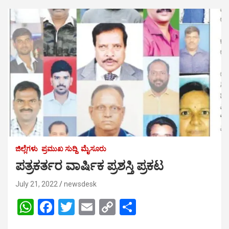
ಜಿಲ್ಲೆಗಳು
ಪ್ರಮುಖ ಸುದ್ದಿ
ಮೈಸೂರು
ಪತ್ರಕರ್ತರ ವಾರ್ಷಿಕ ಪ್ರಶಸ್ತಿ ಪ್ರಕಟ
July 21, 2022
newsdesk
W
F
T
E
C
S
h
a
wi
m
o
h