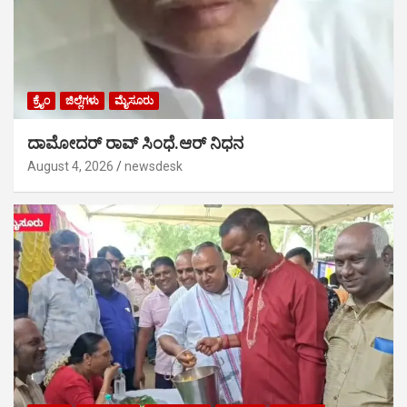
ಕ್ರೈಂ
ಜಿಲ್ಲೆಗಳು
ಮೈಸೂರು
ದಾಮೋದರ್ ರಾವ್ ಸಿಂಧೆ.ಆರ್ ನಿಧನ
August 4, 2026
newsdesk