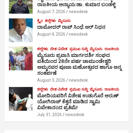
ರಾಜಕೀಯ ಅನ್ಯಾಯ:ಡಾ. ಕುಮಾರ ಬಂಡಳ್ಳಿ
August 7, 2026
newsdesk
ಕ್ರೈಂ
ಜಿಲ್ಲೆಗಳು
ಮೈಸೂರು
ದಾಮೋದರ್ ರಾವ್ ಸಿಂಧೆ.ಆರ್ ನಿಧನ
August 4, 2026
newsdesk
ಜಿಲ್ಲೆಗಳು
ದೇಶ-ವಿದೇಶ
ಪ್ರಮುಖ ಸುದ್ದಿ
ಮೈಸೂರು
ರಾಜಕೀಯ
ಮೈಸೂರು ಪ್ರವಾಸಿ ಮಾರ್ಗದರ್ಶಿ ಸಂಘದ
ವತಿಯಿಂದ 28ನೇ ವರ್ಷ ಚಾಮುಂಡೇಶ್ವರಿ
ಅಮ್ಮನವರ ಪೂಜಾ ಮಹೋತ್ಸವದ ಹಾಗೂ ಅನ್ನ
ಸಂತರ್ಪಣೆ
August 3, 2026
newsdesk
ಜಿಲ್ಲೆಗಳು
ದೇಶ-ವಿದೇಶ
ಪ್ರಮುಖ ಸುದ್ದಿ
ಮೈಸೂರು
ರಾಜಕೀಯ
ಮೋದಿಯವರಿಗೆ ವಿಶೇಷ ಉಡುಗೊರೆ ಅರುಣ್
ಯೋಗಿರಾಜ್ ಕೆತ್ತನೆ ಮಾಡಿದ ಸ್ವಾಮಿ
ವಿವೇಕಾನಂದ ಪ್ರತಿಮೆ!
July 31, 2026
newsdesk