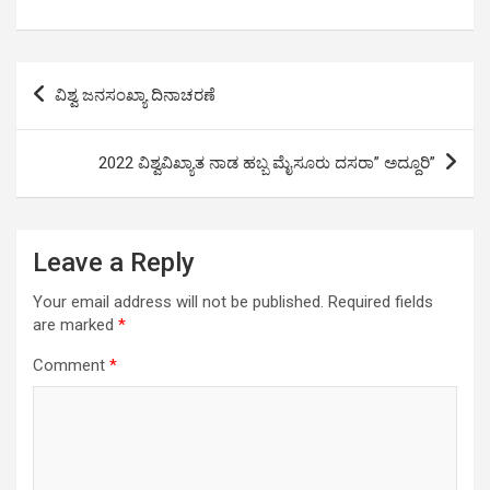
h
a
wi
m
o
h
at
ce
tt
ail
py
ar
s
b
er
Li
e
Post
ವಿಶ್ವ ಜನಸಂಖ್ಯಾ ದಿನಾಚರಣೆ
A
o
n
navigation
p
o
k
2022 ವಿಶ್ವವಿಖ್ಯಾತ ನಾಡ ಹಬ್ಬ ಮೈಸೂರು ದಸರಾ” ಅದ್ದೂರಿ”
p
k
Leave a Reply
Your email address will not be published.
Required fields
are marked
*
Comment
*