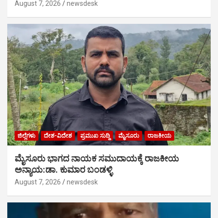
August 7, 2026
newsdesk
ಜಿಲ್ಲೆಗಳು
ದೇಶ-ವಿದೇಶ
ಪ್ರಮುಖ ಸುದ್ದಿ
ಮೈಸೂರು
ರಾಜಕೀಯ
ಮೈಸೂರು ಭಾಗದ ನಾಯಕ ಸಮುದಾಯಕ್ಕೆ ರಾಜಕೀಯ
ಅನ್ಯಾಯ:ಡಾ. ಕುಮಾರ ಬಂಡಳ್ಳಿ
August 7, 2026
newsdesk