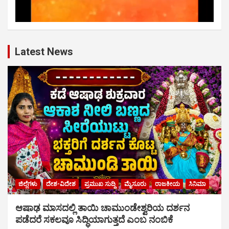
Latest News
ಜಿಲ್ಲೆಗಳು
ದೇಶ-ವಿದೇಶ
ಪ್ರಮುಖ ಸುದ್ದಿ
ಮೈಸೂರು
ರಾಜಕೀಯ
ಸಿನಿಮಾ
ಆಷಾಢ ಮಾಸದಲ್ಲಿ ತಾಯಿ ಚಾಮುಂಡೇಶ್ವರಿಯ ದರ್ಶನ
ಪಡೆದರೆ ಸಕಲವೂ ಸಿದ್ಧಿಯಾಗುತ್ತದೆ ಎಂಬ ನಂಬಿಕೆ