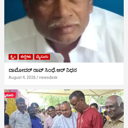
ಕ್ರೈಂ
ಜಿಲ್ಲೆಗಳು
ಮೈಸೂರು
ದಾಮೋದರ್ ರಾವ್ ಸಿಂಧೆ.ಆರ್ ನಿಧನ
August 4, 2026
newsdesk