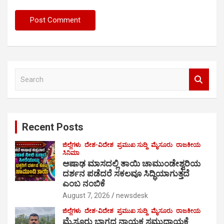
S
e
a
r
c
Recent Posts
h
ಜಿಲ್ಲೆಗಳು
ದೇಶ-ವಿದೇಶ
ಪ್ರಮುಖ ಸುದ್ದಿ
ಮೈಸೂರು
ರಾಜಕೀಯ
ಸಿನಿಮಾ
ಆಷಾಢ ಮಾಸದಲ್ಲಿ ತಾಯಿ ಚಾಮುಂಡೇಶ್ವರಿಯ
ದರ್ಶನ ಪಡೆದರೆ ಸಕಲವೂ ಸಿದ್ಧಿಯಾಗುತ್ತದೆ
ಎಂಬ ನಂಬಿಕೆ
August 7, 2026
newsdesk
ಜಿಲ್ಲೆಗಳು
ದೇಶ-ವಿದೇಶ
ಪ್ರಮುಖ ಸುದ್ದಿ
ಮೈಸೂರು
ರಾಜಕೀಯ
ಮೈಸೂರು ಭಾಗದ ನಾಯಕ ಸಮುದಾಯಕ್ಕೆ