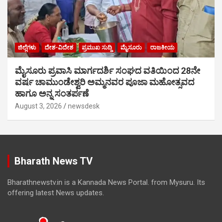
ಜಿಲ್ಲೆಗಳು
ದೇಶ-ವಿದೇಶ
ಪ್ರಮುಖ ಸುದ್ದಿ
ಮೈಸೂರು
ರಾಜಕೀಯ
ಮೈಸೂರು ಪ್ರವಾಸಿ ಮಾರ್ಗದರ್ಶಿ ಸಂಘದ ವತಿಯಿಂದ 28ನೇ
ವರ್ಷ ಚಾಮುಂಡೇಶ್ವರಿ ಅಮ್ಮನವರ ಪೂಜಾ ಮಹೋತ್ಸವದ
ಹಾಗೂ ಅನ್ನ ಸಂತರ್ಪಣೆ
August 3, 2026
newsdesk
Bharath News TV
Bharathnewstv.in is a Kannada News Portal. from Mysuru. Its
offering latest News updates.