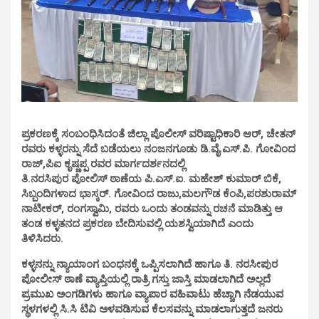
ಪ್ರಕರಣಕ್ಕೆ ಸಂಬಂಧಿಸಿದಂತೆ ಜಿಲ್ಲಾ ಪೊಲೀಸ್ ವರಿಷ್ಟಾಧಿಕಾರಿ ಆರ್, ಚೇತನ್
ರವರು ಕಳ್ಳರನ್ನು ಸೆದೆ ಬಡೆಯಲು
ನಂಜನಗೂಡು ಡಿ.ವೈ.ಎಸ್.ಪಿ. ಗೋವಿಂದ
ರಾಜ್,ಪಿಐ ಕೃಷ್ಣಪ್ಪ ರವರ ಮಾರ್ಗದರ್ಶನದಲ್ಲಿ
ತಿ.ನರಸಿಪುರ ಪೋಲಿಸ್ ಠಾಣೆಯ ಪಿ.ಎಸ್.ಐ. ಮಹೇಶ್ ಕುಮಾರ್ ಬಿಕೆ,
ಸಿಬ್ಬಂದಿಗಳಾದ ಭಾಸ್ಕರ್. ಗೋವಿಂದ ರಾಜು,ಮಲಗೌಡ ಕೆಂಪಿ,ಪರಶುರಾಮ್
ನಾಟೀಕರ್, ರಂಗಸ್ವಾಮಿ, ರವರು ಒಂದು ತಂಡವನ್ನು ರಚನೆ ಮಾಡಿತ್ತು ಆ
ತಂಡ ಕಳ್ಳತನದ ಪ್ರಕರಣ ಬೇದಿಸುವಲ್ಲಿ ಯಶಸ್ವಿಯಾಗಿದೆ ಎಂದು
ತಿಳಿಸಿದರು.
ಕಳ್ಳನನ್ನು ನ್ಯಾಯಾಂಗ ಬಂಧನಕ್ಕೆ ಒಪ್ಪಿಸಲಾಗಿದೆ ಹಾಗೂ ತಿ. ನರಸೀಪುರ
ಪೋಲೀಸ್ ಠಾಣೆ ವ್ಯಾಪ್ತಿಯಲ್ಲಿ ರಾತ್ರಿ ಗಸ್ತು ಜಾಸ್ತಿ ಮಾಡಲಾಗಿದೆ ಅಲ್ಲದೆ
ಪ್ರಮುಖ ಅಂಗಡಿಗಳು ಹಾಗೂ ವ್ಯಾಪಾರ ವಹಿವಾಟು ಹೆಚ್ಚಾಗಿ ನೆಡಯುವ
ಸ್ಥಳಗಳಲ್ಲಿ ಸಿ.ಸಿ ಟಿವಿ ಅಳವಡಿಸುವ ಕೆಲಸವನ್ನು ಮಾಡಲಾಗುತ್ತದೆ ಜನರು