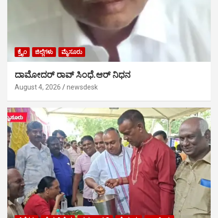
ಕ್ರೈಂ
ಜಿಲ್ಲೆಗಳು
ಮೈಸೂರು
ದಾಮೋದರ್ ರಾವ್ ಸಿಂಧೆ.ಆರ್ ನಿಧನ
August 4, 2026
newsdesk