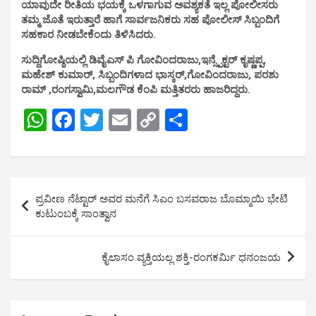
ಯಾವುದೇ ರೀತಿಯ ಭಯಕ್ಕೆ ಒಳಗಾಗುವ ಅವಶ್ಯಕತೆ ಇಲ್ಲ ಪೋಲೀಸರು
ತಮ್ಮ ಜೊತೆ ಇರುತ್ತಾರೆ ಹಾಗೆ ಸಾರ್ವಜನಿಕರು ಸಹ ಪೋಲೀಸ್ ಸಿಬ್ಬಂದಿಗೆ
ಸಹಕಾರ ನೀಡಬೇಕೆಂದು ತಿಳಿಸಿದರು.
ಸುದ್ದಿಗೋಷ್ಠಿಯಲ್ಲಿ ಡಿವೈಎಸ್ ಪಿ ಗೋವಿಂದರಾಜು,ಇನ್ಸ್ಪೆಕ್ಟರ್ ಕೃಷ್ಣಪ್ಪ,
ಮಹೇಶ್ ಕುಮಾರ್, ಸಿಬ್ಬಂದಿಗಳಾದ ಭಾಸ್ಕರ್,ಗೋವಿಂದರಾಜು, ಪರಶು
ರಾಮ್ ,ರಂಗಸ್ವಾಮಿ,ಮಲಗೌಡ ಕೆಂಪಿ ಮತ್ತಿತರರು ಹಾಜರಿದ್ದರು.
W
F
T
E
C
S
h
a
wi
m
o
h
at
ce
tt
ail
py
ar
s
b
er
Li
e
Post
ಪ್ರವೀಣ ನೆಟ್ಟಾರ್ ಅವರ ಮನೆಗೆ ಸಿಎಂ ಬಸವರಾಜ ಬೊಮ್ಮಾಯಿ ಭೇಟಿ
A
o
n
navigation
ಕುಟುಂಬಕ್ಕೆ ಸಾಂತ್ವಾನ
p
o
k
p
k
ಕೈಲಾಸಂ ವ್ಯಕ್ತಿಯಲ್ಲ ಶಕ್ತಿ-ರಂಗಕರ್ಮಿ ಧನಂಜಯ