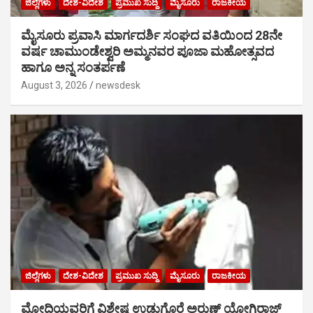
ಜಿಲ್ಲೆಗಳು
ದೇಶ-ವಿದೇಶ
ಪ್ರಮುಖ ಸುದ್ದಿ
ಮೈಸೂರು
ರಾಜಕೀಯ
ಮೈಸೂರು ಪ್ರವಾಸಿ ಮಾರ್ಗದರ್ಶಿ ಸಂಘದ ವತಿಯಿಂದ 28ನೇ
ವರ್ಷ ಚಾಮುಂಡೇಶ್ವರಿ ಅಮ್ಮನವರ ಪೂಜಾ ಮಹೋತ್ಸವದ
ಹಾಗೂ ಅನ್ನ ಸಂತರ್ಪಣೆ
August 3, 2026
newsdesk
ಜಿಲ್ಲೆಗಳು
ದೇಶ-ವಿದೇಶ
ಪ್ರಮುಖ ಸುದ್ದಿ
ಮೈಸೂರು
ರಾಜಕೀಯ
ಮೋದಿಯವರಿಗೆ ವಿಶೇಷ ಉಡುಗೊರೆ ಅರುಣ್ ಯೋಗಿರಾಜ್