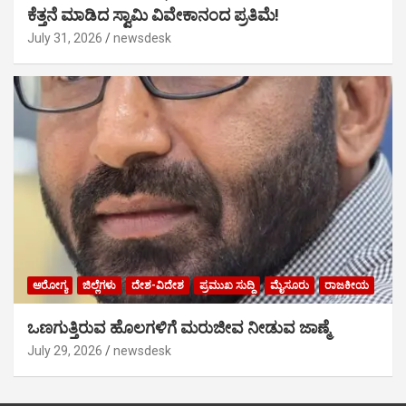
ಕೆತ್ತನೆ ಮಾಡಿದ ಸ್ವಾಮಿ ವಿವೇಕಾನಂದ ಪ್ರತಿಮೆ!
July 31, 2026
newsdesk
ಆರೋಗ್ಯ
ಜಿಲ್ಲೆಗಳು
ದೇಶ-ವಿದೇಶ
ಪ್ರಮುಖ ಸುದ್ದಿ
ಮೈಸೂರು
ರಾಜಕೀಯ
ಒಣಗುತ್ತಿರುವ ಹೊಲಗಳಿಗೆ ಮರುಜೀವ ನೀಡುವ ಜಾಣ್ಮೆ
July 29, 2026
newsdesk