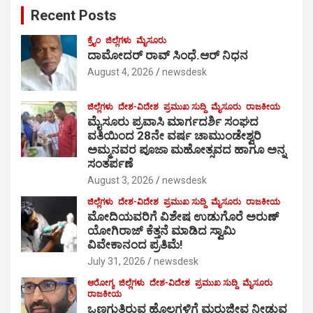
Recent Posts
h
ಕ್ರೈಂ
ಜಿಲ್ಲೆಗಳು
ಮೈಸೂರು
ದಾಮೋದರ್ ರಾವ್ ಸಿಂಧೆ.ಆರ್ ನಿಧನ
August 4, 2026
newsdesk
ಜಿಲ್ಲೆಗಳು
ದೇಶ-ವಿದೇಶ
ಪ್ರಮುಖ ಸುದ್ದಿ
ಮೈಸೂರು
ರಾಜಕೀಯ
ಮೈಸೂರು ಪ್ರವಾಸಿ ಮಾರ್ಗದರ್ಶಿ ಸಂಘದ
ವತಿಯಿಂದ 28ನೇ ವರ್ಷ ಚಾಮುಂಡೇಶ್ವರಿ
ಅಮ್ಮನವರ ಪೂಜಾ ಮಹೋತ್ಸವದ ಹಾಗೂ ಅನ್ನ
ಸಂತರ್ಪಣೆ
August 3, 2026
newsdesk
ಜಿಲ್ಲೆಗಳು
ದೇಶ-ವಿದೇಶ
ಪ್ರಮುಖ ಸುದ್ದಿ
ಮೈಸೂರು
ರಾಜಕೀಯ
ಮೋದಿಯವರಿಗೆ ವಿಶೇಷ ಉಡುಗೊರೆ ಅರುಣ್
ಯೋಗಿರಾಜ್ ಕೆತ್ತನೆ ಮಾಡಿದ ಸ್ವಾಮಿ
ವಿವೇಕಾನಂದ ಪ್ರತಿಮೆ!
July 31, 2026
newsdesk
ಆರೋಗ್ಯ
ಜಿಲ್ಲೆಗಳು
ದೇಶ-ವಿದೇಶ
ಪ್ರಮುಖ ಸುದ್ದಿ
ಮೈಸೂರು
ರಾಜಕೀಯ
ಒಣಗುತ್ತಿರುವ ಹೊಲಗಳಿಗೆ ಮರುಜೀವ ನೀಡುವ