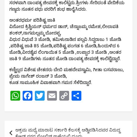
ಸರಳವಾಗಿ ದಾಂಪತ್ಯ ಜೀವನಕ್ಕೆ ಕಾಲಿಟ್ಟರು.ಶ್ರೀಗಳು ಸೇರಿದಂತೆ ವೇದಿಕೆಯ
ಗಣ್ಯರು ನೂತನ ವಧು ವರರಿಗೆ ಶುಭ ಹಾರೈಸಿದರು.
ಅಂತರಧರ್ಮ ಪರಿಶಿಷ್ಟ ಜಾತಿ
ವಿನೋದ ಕ್ರಿಶ್ಚಿಯನ್ ಧರ್ಮದ ಡಾನ್, ಚೆನ್ನಾಜಮ್ಮ ರಮೇಶ,ಲೀಲಾವತಿ
ಶಂಕರ್,ನಾಗಮಲ್ಲಮ್ಮ ಬೋರಪ್ಪ,
ವಿಧುರ ವಿಧುವೆ 3 ಜೋಡಿ, ತಮಿಳುನಾಡಿನ ಪಲ್ಲವಿ ಸಿದ್ದರಾಜು 1 ಜೋಡಿ
,ಪರಿಶಿಷ್ಟ ಜಾತಿ 85 ಜೋಡಿ,ಪರಿಶಿಷ್ಟ ಪಂಗಡ 6 ಜೋಡಿ,ಹಿಂದುಳಿದ 6
ಜೋಡಿ,ವೀರಶೈವ ಲಿಂಗಾಯಿತ 5 ಜೋಡಿ ,ಉಪ್ಪಾರ 3 ಜೋಡಿ ,ಅಂತರ
ಜಾತಿ 9 ಜೋಡಿಗಳು ನೂತನ ಜೋಡಿ ದಾಂಪತ್ಯ ಜೀವನಕ್ಕೆ ಕಾಲಿಟ್ಟಿದ್ದಾರೆ.
ಕಣ್ಣಿಲ್ಲದ ವಿಶೇಷ ಚೇತನರು ಬೇಬಿ ಮಹದೇವಸ್ವಾಮಿ, ಗೀತಾ ಬಸವರಾಜು,
ಪ್ರೇಮ ನಾಗೇಶ್ ರಂಜನ್ 3 ಜೋಡಿ,
ಕೂಡ ಸಾಮೂಹಿಕ ವಿವಾಹವಾಗಿ ಗಮನ ಸೆಳೆದಿದ್ದಾರೆ.
W
F
T
E
C
S
h
a
wi
m
o
h
at
ce
tt
ail
py
ar
s
b
er
Li
e
Post
ಅಕ್ರಮ ಮಧ್ಯೆ ಮಾರಾಟ ಸರ್ಕಾರಿ ಕೆಲಸಕ್ಕೆ ಅಡ್ಡಿಪಡಿಸಿದವರ ವಿರುದ್ದ
A
o
n
navigation
ಕೆಆರ್ ನಗರ ಪೋಲಿಸ್ ಠಾಣೆಯಲ್ಲಿ ದೂರು