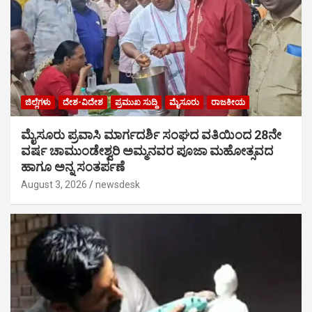
ಜಿಲ್ಲೆಗಳು
ದೇಶ-ವಿದೇಶ
ಪ್ರಮುಖ ಸುದ್ದಿ
ಮೈಸೂರು
ರಾಜಕೀಯ
ಮೈಸೂರು ಪ್ರವಾಸಿ ಮಾರ್ಗದರ್ಶಿ ಸಂಘದ ವತಿಯಿಂದ 28ನೇ
ವರ್ಷ ಚಾಮುಂಡೇಶ್ವರಿ ಅಮ್ಮನವರ ಪೂಜಾ ಮಹೋತ್ಸವದ
ಹಾಗೂ ಅನ್ನ ಸಂತರ್ಪಣೆ
August 3, 2026
newsdesk