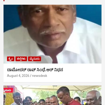
ಕ್ರೈಂ
ಜಿಲ್ಲೆಗಳು
ಮೈಸೂರು
ದಾಮೋದರ್ ರಾವ್ ಸಿಂಧೆ.ಆರ್ ನಿಧನ
August 4, 2026
newsdesk