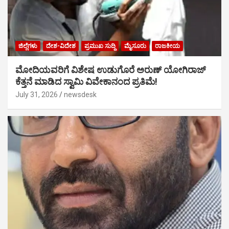
ಜಿಲ್ಲೆಗಳು
ದೇಶ-ವಿದೇಶ
ಪ್ರಮುಖ ಸುದ್ದಿ
ಮೈಸೂರು
ರಾಜಕೀಯ
ಮೋದಿಯವರಿಗೆ ವಿಶೇಷ ಉಡುಗೊರೆ ಅರುಣ್ ಯೋಗಿರಾಜ್
ಕೆತ್ತನೆ ಮಾಡಿದ ಸ್ವಾಮಿ ವಿವೇಕಾನಂದ ಪ್ರತಿಮೆ!
July 31, 2026
newsdesk