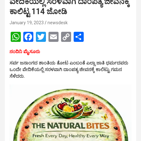
ವೇದಿಕೆಯಲ್ಲಿ ಸರಳವಾಗಿ ದಾಂಪತ್ಯ ಜೀವನಕ್ಕೆ
ಕಾಲಿಟ್ಟ 114 ಜೋಡಿ
January 19, 2023
newsdesk
W
F
T
E
C
S
h
a
wi
m
o
h
ನಂದಿನಿ ಮೈಸೂರು
at
ce
tt
ail
py
ar
ಸರ್ವ ಜನಾಂಗದ ಶಾಂತಿಯ ತೋಟ ಎಂಬಂತೆ ಎಲ್ಲಾ ಜಾತಿ ಧರ್ಮದವರು
s
b
er
Li
e
ಒಂದೇ ವೇದಿಕೆಯಲ್ಲಿ ಸರಳವಾಗಿ ದಾಂಪತ್ಯ ಜೀವನಕ್ಕೆ ಕಾಲಿಟ್ಟು ಗಮನ
A
o
n
ಸೆಳೆದರು.
p
o
k
p
k