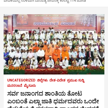
ವೇದಿಕೆಯಲ್ಲಿ ಸರಳವಾಗಿ ದಾಂಪತ್ಯ ಜೀವನಕ್ಕೆ ಕಾಲಿಟ್ಟ 114 ಜೋಡಿ
UNCATEGORIZED
ಜಿಲ್ಲೆಗಳು
ದೇಶ-ವಿದೇಶ
ಪ್ರಮುಖ ಸುದ್ದಿ
ಮನರಂಜನೆ
ಮೈಸೂರು
ಸರ್ವ ಜನಾಂಗದ ಶಾಂತಿಯ ತೋಟ
ಎಂಬಂತೆ ಎಲ್ಲಾ ಜಾತಿ ಧರ್ಮದವರು ಒಂದೇ