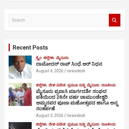
S
e
a
r
c
Recent Posts
h
ಕ್ರೈಂ
ಜಿಲ್ಲೆಗಳು
ಮೈಸೂರು
ದಾಮೋದರ್ ರಾವ್ ಸಿಂಧೆ.ಆರ್ ನಿಧನ
August 4, 2026
newsdesk
ಜಿಲ್ಲೆಗಳು
ದೇಶ-ವಿದೇಶ
ಪ್ರಮುಖ ಸುದ್ದಿ
ಮೈಸೂರು
ರಾಜಕೀಯ
ಮೈಸೂರು ಪ್ರವಾಸಿ ಮಾರ್ಗದರ್ಶಿ ಸಂಘದ
ವತಿಯಿಂದ 28ನೇ ವರ್ಷ ಚಾಮುಂಡೇಶ್ವರಿ
ಅಮ್ಮನವರ ಪೂಜಾ ಮಹೋತ್ಸವದ ಹಾಗೂ ಅನ್ನ
ಸಂತರ್ಪಣೆ
August 3, 2026
newsdesk
ಜಿಲ್ಲೆಗಳು
ದೇಶ-ವಿದೇಶ
ಪ್ರಮುಖ ಸುದ್ದಿ
ಮೈಸೂರು
ರಾಜಕೀಯ