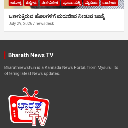
ಆರೋಗ್ಯ
ಜಿಲ್ಲೆಗಳು
ದೇಶ-ವಿದೇಶ
ಪ್ರಮುಖ ಸುದ್ದಿ
ಮೈಸೂರು
ರಾಜಕೀಯ
ಒಣಗುತ್ತಿರುವ ಹೊಲಗಳಿಗೆ ಮರುಜೀವ ನೀಡುವ ಜಾಣ್ಮೆ
July 29, 2026
newsdesk
Bharath News TV
Bharathnewstv.in is a Kannada News Portal. from Mysuru. Its
offering latest News updates.