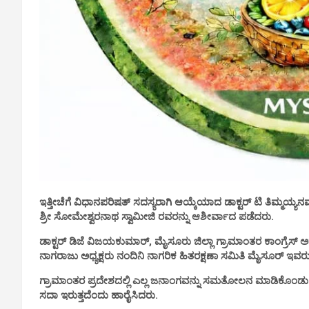
ಇತ್ತೀಚೆಗೆ ವಿಧಾನಪರಿಷತ್ ಸದಸ್ಯರಾಗಿ ಆಯ್ಕೆಯಾದ ಡಾಕ್ಟರ್ ಟಿ ತಿಮ್ಮಯ್ಯನವ
ಶ್ರೀ ಸೋಮೇಶ್ವರನಾಥ ಸ್ವಾಮೀಜಿ ರವರನ್ನು ಆಶೀರ್ವಾದ ಪಡೆದರು.
ಡಾಕ್ಟರ್ ಡಿಜೆ ವಿಜಯಕುಮಾರ್, ಮೈಸೂರು ಜಿಲ್ಲಾ ಗ್ರಾಮಾಂತರ ಕಾಂಗ್ರೆಸ
ನಾಗರಾಜು ಅಧ್ಯಕ್ಷರು ನಂದಿನಿ ನಾಗರಿಕ ಹಿತರಕ್ಷಣಾ ಸಮಿತಿ ಮೈಸೂರ್ ಇವರು
ಗ್ರಾಮಾಂತರ ಪ್ರದೇಶದಲ್ಲಿ ಎಲ್ಲ ಜನಾಂಗವನ್ನು ಸಮತೋಲನ ಮಾಡಿಕೊಂಡು ಅಭ
ಸದಾ ಇರುತ್ತದೆಂದು ಹಾರೈಸಿದರು.