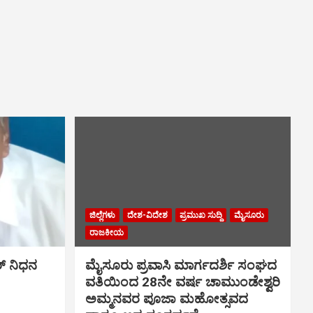
ಜಿಲ್ಲೆಗಳು
ದೇಶ-ವಿದೇಶ
ಪ್ರಮುಖ ಸುದ್ದಿ
ಮೈಸೂರು
ರಾಜಕೀಯ
್ ನಿಧನ
ಮೈಸೂರು ಪ್ರವಾಸಿ ಮಾರ್ಗದರ್ಶಿ ಸಂಘದ
ವತಿಯಿಂದ 28ನೇ ವರ್ಷ ಚಾಮುಂಡೇಶ್ವರಿ
ಅಮ್ಮನವರ ಪೂಜಾ ಮಹೋತ್ಸವದ