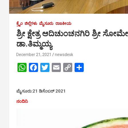
ಕ್ರೈಂ
ಜಿಲ್ಲೆಗಳು
ಮೈಸೂರು
ರಾಜಕೀಯ
ಶ್ರೀ ಕ್ಷೇತ್ರ ಆದಿಚುಂಚನಗಿರಿ ಶ್ರೀ ಸ
ಡಾ.ತಿಮ್ಮಯ್ಯ
December 21, 2021
newsdesk
W
F
T
E
C
S
h
a
wi
m
o
h
at
ce
tt
ail
py
ar
ಮೈಸೂರು:21 ಡಿಸೆಂಬರ್ 2021
s
b
er
Li
e
A
o
n
ನಂದಿನಿ
p
o
k
p
k