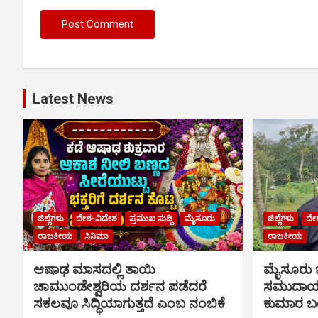
Latest News
ಜಿಲ್ಲೆಗಳು
ದೇಶ-ವಿದೇಶ
ಪ್ರಮುಖ ಸುದ್ದಿ
ಮೈಸೂರು
ಜಿಲ್ಲೆಗಳು
ದೇ
ರಾಜಕೀಯ
ಸಿನಿಮಾ
ರಾಜಕೀಯ
ಆಷಾಢ ಮಾಸದಲ್ಲಿ ತಾಯಿ
ಮೈಸೂರು
ಚಾಮುಂಡೇಶ್ವರಿಯ ದರ್ಶನ ಪಡೆದರೆ
ಸಮುದಾಯಕ
ಸಕಲವೂ ಸಿದ್ಧಿಯಾಗುತ್ತದೆ ಎಂಬ ನಂಬಿಕೆ
ಕುಮಾರ ಬಂ