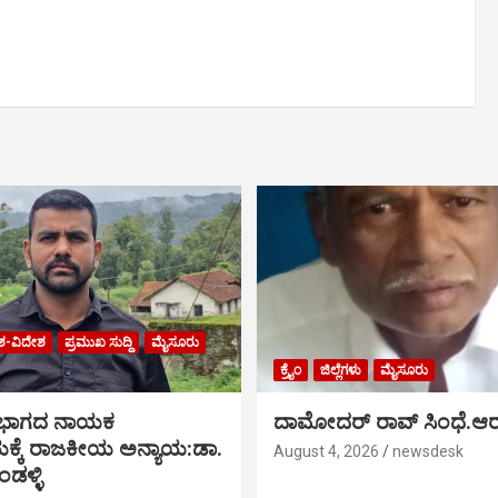
ಶ-ವಿದೇಶ
ಪ್ರಮುಖ ಸುದ್ದಿ
ಮೈಸೂರು
ಕ್ರೈಂ
ಜಿಲ್ಲೆಗಳು
ಮೈಸೂರು
 ಭಾಗದ ನಾಯಕ
ದಾಮೋದರ್ ರಾವ್ ಸಿಂಧೆ.ಆರ
್ಕೆ ರಾಜಕೀಯ ಅನ್ಯಾಯ:ಡಾ.
August 4, 2026
newsdesk
ಡಳ್ಳಿ