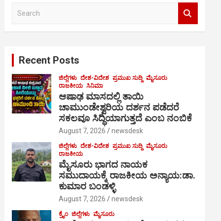
S
e
a
r
c
Recent Posts
h
ಜಿಲ್ಲೆಗಳು
ದೇಶ-ವಿದೇಶ
ಪ್ರಮುಖ ಸುದ್ದಿ
ಮೈಸೂರು
ರಾಜಕೀಯ
ಸಿನಿಮಾ
ಆಷಾಢ ಮಾಸದಲ್ಲಿ ತಾಯಿ
ಚಾಮುಂಡೇಶ್ವರಿಯ ದರ್ಶನ ಪಡೆದರೆ
ಸಕಲವೂ ಸಿದ್ಧಿಯಾಗುತ್ತದೆ ಎಂಬ ನಂಬಿಕೆ
August 7, 2026
newsdesk
ಜಿಲ್ಲೆಗಳು
ದೇಶ-ವಿದೇಶ
ಪ್ರಮುಖ ಸುದ್ದಿ
ಮೈಸೂರು
ರಾಜಕೀಯ
ಮೈಸೂರು ಭಾಗದ ನಾಯಕ
ಸಮುದಾಯಕ್ಕೆ ರಾಜಕೀಯ ಅನ್ಯಾಯ:ಡಾ.
ಕುಮಾರ ಬಂಡಳ್ಳಿ
August 7, 2026
newsdesk
ಕ್ರೈಂ
ಜಿಲ್ಲೆಗಳು
ಮೈಸೂರು