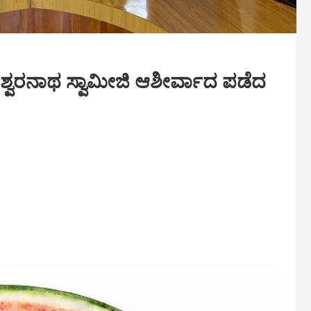
ೋಮೇಶ್ವರನಾಥ ಸ್ವಾಮೀಜಿ ಆಶೀರ್ವಾದ ಪಡೆದ