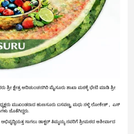
ರು ಶ್ರೀ ಕ್ಷೇತ್ರ ಆದಿಚುಂಚನಗಿರಿ ಮೈಸೂರು ಶಾಖಾ ಮಠಕ್ಕೆ ಭೇಟಿ ಮಾಡಿ ಶ್ರೀ
್ ಅಧ್ಯಕ್ಷರು ಮುಖಂಡರಾದ ಹುಣಸೂರು ಬಸವಣ್ಣ, ಮಧು ನಳ್ಳಿ ಲೋಕೇಶ್ , ಎಸ್
ಗಳು ಜೊತೆಗಿದ್ದರು.
ಿವೃದ್ಧಿಯತ್ತ ಸಾಗಲು ಡಾಕ್ಟರ್ ತಿಮ್ಮಯ್ಯ ನವರಿಗೆ ಶ್ರೀಮಠದ ಆಶೀರ್ವಾದ