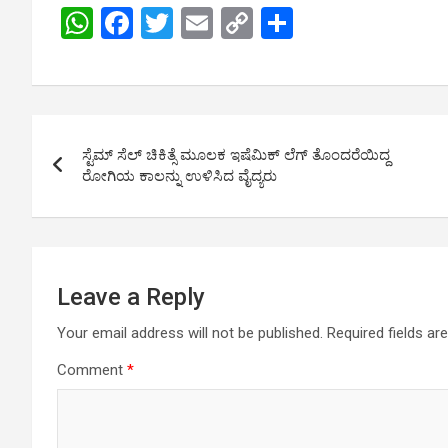
W
F
T
E
C
S
h
a
wi
m
o
h
at
ce
tt
ail
py
ar
s
b
er
Li
e
Post
A
o
n
ಸ್ಟೆಮ್ ಸೆಲ್ ಚಿಕಿತ್ಸೆ ಮೂಲಕ ಇಷೆಮಿಕ್ ಲೆಗ್ ತೊಂದರೆಯಿದ್ದ
navigation
p
o
k
ರೋಗಿಯ ಕಾಲನ್ನು ಉಳಿಸಿದ ವೈದ್ಯರು
p
k
Leave a Reply
Your email address will not be published.
Required fields a
Comment
*