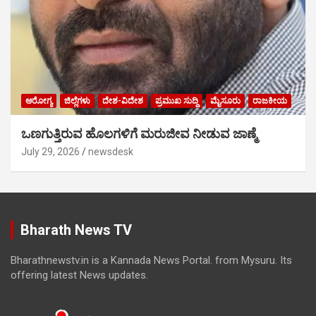
ಆರೋಗ್ಯ
ಜಿಲ್ಲೆಗಳು
ದೇಶ-ವಿದೇಶ
ಪ್ರಮುಖ ಸುದ್ದಿ
ಮೈಸೂರು
ರಾಜಕೀಯ
ಒಣಗುತ್ತಿರುವ ಹೊಲಗಳಿಗೆ ಮರುಜೀವ ನೀಡುವ ಜಾಣ್ಮೆ
July 29, 2026
newsdesk
Bharath News TV
Bharathnewstv.in is a Kannada News Portal. from Mysuru. Its
offering latest News updates.