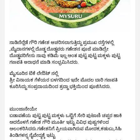
ನಾಡಿನೆಲ್ಲೆಡೆ ಗೌರಿ ಗಣೇಶ ಆಚರಿಸಲಾಗುತ್ತಿದ್ದು ಪ್ರಮುಖ ರಸ್ತೆಗಳಲ್ಲಿ
,ಮೈದಾನಗಳಲ್ಲಿ ದೊಡ್ಡ ದೊಡ್ಡವರು ಗಣೇಶನ ಪೂಜೆ ಮಾಡಿದ್ರೇ
ದೊಡ್ಡವರಿಗೇನು ನಾವು ಕಡಿಮೆ‌‌ ಇಲ್ಲ ಅಂತ ಪುಟ್ಟ ಪುಟ್ಟ ಮಕ್ಕಳು ಪುಟ್ಟ
ಗಣಪತಿ ಆರಾಧನೆ ಮಾಡಿ ಸಂಭ್ರಮಿಸಿದರು.
ಮೈಸೂರಿನ ಟಿಕೆ ಲೇಔಟ್ ನಲ್ಲಿ
ಶ್ರೀ ವಿನಾಯಕ ಗೆಳೆಯರ ಬಳಗದಿಂದ ಇದೇ ಮೊದಲ ಬಾರಿ ಗಣಪತಿ
ಕೂರಿಸಿದ್ದು ಸಂಪ್ರದಾಯದಿಂದ ಶ್ರದ್ದಾ ಭಕ್ತಿಯಿಂದ ಪೂಜಿಸಿದರು.
ಮುಂಜಾನೇಯೇ
ಬಡಾವಣೆಯ ಪುಟ್ಟ ಪುಟ್ಟ ಮಕ್ಕಳು ಒಟ್ಟಿಗೆ ಸೇರಿ ಪುಟಾಣಿ ಚಪ್ಪರ ಹಾಕಿ
ಅದರೊಳಗೆ ಗಣೇಶ ಗೌರಿ ಮೂರ್ತಿ ಇಟ್ಟು ವಿವಿಧ ಪುಷ್ಪಗಳಿಂದ
ಅಲಂಕರಿಸಿದರು.ಗಣೇಶನಿಗೆ ಪ್ರೀಯವಾಗಿರುವ ಮೋದಕ,ಕಡುಬು,ಸಿಹಿ
ತಿಂಡಿಗಳನ್ನ ನೈವೇದ್ಯಕ್ಕೆ ಇಟ್ಟು