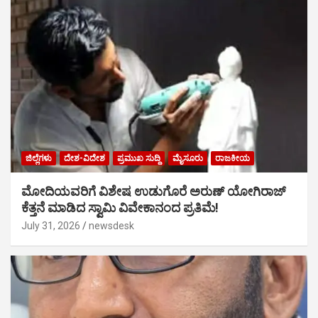
ಜಿಲ್ಲೆಗಳು
ದೇಶ-ವಿದೇಶ
ಪ್ರಮುಖ ಸುದ್ದಿ
ಮೈಸೂರು
ರಾಜಕೀಯ
ಮೋದಿಯವರಿಗೆ ವಿಶೇಷ ಉಡುಗೊರೆ ಅರುಣ್ ಯೋಗಿರಾಜ್
ಕೆತ್ತನೆ ಮಾಡಿದ ಸ್ವಾಮಿ ವಿವೇಕಾನಂದ ಪ್ರತಿಮೆ!
July 31, 2026
newsdesk