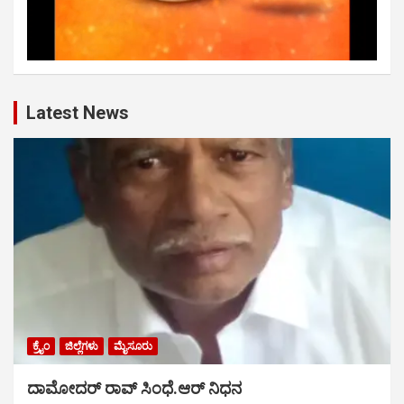
Latest News
ಕ್ರೈಂ
ಜಿಲ್ಲೆಗಳು
ಮೈಸೂರು
ದಾಮೋದರ್ ರಾವ್ ಸಿಂಧೆ.ಆರ್ ನಿಧನ