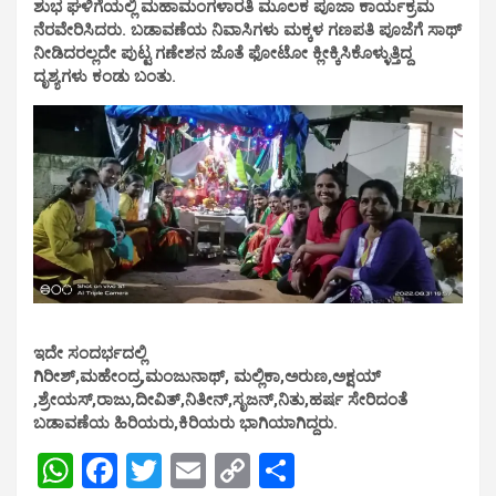
ಶುಭ ಘಳಿಗೆಯಲ್ಲಿ ಮಹಾಮಂಗಳಾರತಿ ಮೂಲಕ ಪೂಜಾ ಕಾರ್ಯಕ್ರಮ
ನೆರವೇರಿಸಿದರು. ಬಡಾವಣೆಯ ನಿವಾಸಿಗಳು ಮಕ್ಕಳ ಗಣಪತಿ ಪೂಜೆಗೆ ಸಾಥ್
ನೀಡಿದರಲ್ಲದೇ ಪುಟ್ಟ ಗಣೇಶನ ಜೊತೆ ಫೋಟೋ ಕ್ಲೀಕ್ಕಿಸಿಕೊಳ್ಳುತ್ತಿದ್ದ
ದೃಶ್ಯಗಳು ಕಂಡು ಬಂತು.
ಇದೇ ಸಂದರ್ಭದಲ್ಲಿ
ಗಿರೀಶ್,ಮಹೇಂದ್ರ,ಮಂಜುನಾಥ್, ಮಲ್ಲಿಕಾ,ಅರುಣ,ಅಕ್ಷಯ್
,ಶ್ರೇಯಸ್,ರಾಜು,ದೀವಿತ್,ನಿತೀನ್,ಸೃಜನ್,ನಿತು,ಹರ್ಷ
ಸೇರಿದಂತೆ
ಬಡಾವಣೆಯ ಹಿರಿಯರು,ಕಿರಿಯರು ಭಾಗಿಯಾಗಿದ್ದರು.
W
F
T
E
C
S