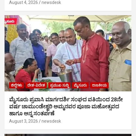
August 4, 2026
newsdesk
ಜಿಲ್ಲೆಗಳು
ದೇಶ-ವಿದೇಶ
ಪ್ರಮುಖ ಸುದ್ದಿ
ಮೈಸೂರು
ರಾಜಕೀಯ
ಮೈಸೂರು ಪ್ರವಾಸಿ ಮಾರ್ಗದರ್ಶಿ ಸಂಘದ ವತಿಯಿಂದ 28ನೇ
ವರ್ಷ ಚಾಮುಂಡೇಶ್ವರಿ ಅಮ್ಮನವರ ಪೂಜಾ ಮಹೋತ್ಸವದ
ಹಾಗೂ ಅನ್ನ ಸಂತರ್ಪಣೆ
August 3, 2026
newsdesk