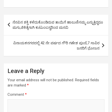
h
a
wi
m
o
h
at
ce
tt
ail
py
ar
s
b
er
Li
e
Post
ನೆನಪಿನ ಶಕ್ತಿ ಕಳೆದುಕೊಂಡಿರುವ ತಾಯಿಗೆ ಹಾಲುಣಿಸಮ್ಮ ಎನ್ನುತ್ತಿದ್ದರೂ
A
o
n
navigation
ಮಗು,ಚಿಕಿತ್ಸೆಗಾಗಿ ಕುಟುಂಬಸ್ಥರಿಂದ ಮನವಿ
p
o
k
p
k
ವಿನಾಯಕನಗರದಲ್ಲಿ 42 ನೇ ವರ್ಷದ ಗೌರಿ ಗಣೇಶ ಪೂಜೆ,7 ಸಾವಿರ
ಜನರಿಗೆ ಭೋಜನ
Leave a Reply
Your email address will not be published.
Required fields
are marked
*
Comment
*