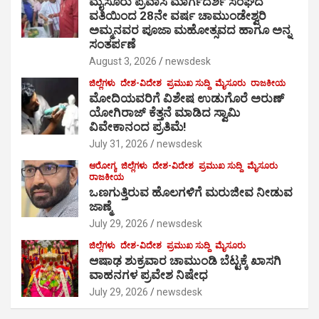
ಮೈಸೂರು ಪ್ರವಾಸಿ ಮಾರ್ಗದರ್ಶಿ ಸಂಘದ
ವತಿಯಿಂದ 28ನೇ ವರ್ಷ ಚಾಮುಂಡೇಶ್ವರಿ
ಅಮ್ಮನವರ ಪೂಜಾ ಮಹೋತ್ಸವದ ಹಾಗೂ ಅನ್ನ
ಸಂತರ್ಪಣೆ
August 3, 2026
newsdesk
ಜಿಲ್ಲೆಗಳು
ದೇಶ-ವಿದೇಶ
ಪ್ರಮುಖ ಸುದ್ದಿ
ಮೈಸೂರು
ರಾಜಕೀಯ
ಮೋದಿಯವರಿಗೆ ವಿಶೇಷ ಉಡುಗೊರೆ ಅರುಣ್
ಯೋಗಿರಾಜ್ ಕೆತ್ತನೆ ಮಾಡಿದ ಸ್ವಾಮಿ
ವಿವೇಕಾನಂದ ಪ್ರತಿಮೆ!
July 31, 2026
newsdesk
ಆರೋಗ್ಯ
ಜಿಲ್ಲೆಗಳು
ದೇಶ-ವಿದೇಶ
ಪ್ರಮುಖ ಸುದ್ದಿ
ಮೈಸೂರು
ರಾಜಕೀಯ
ಒಣಗುತ್ತಿರುವ ಹೊಲಗಳಿಗೆ ಮರುಜೀವ ನೀಡುವ
ಜಾಣ್ಮೆ
July 29, 2026
newsdesk
ಜಿಲ್ಲೆಗಳು
ದೇಶ-ವಿದೇಶ
ಪ್ರಮುಖ ಸುದ್ದಿ
ಮೈಸೂರು
ಆಷಾಢ ಶುಕ್ರವಾರ ಚಾಮುಂಡಿ ಬೆಟ್ಟಕ್ಕೆ ಖಾಸಗಿ
ವಾಹನಗಳ ಪ್ರವೇಶ ನಿಷೇಧ
July 29, 2026
newsdesk