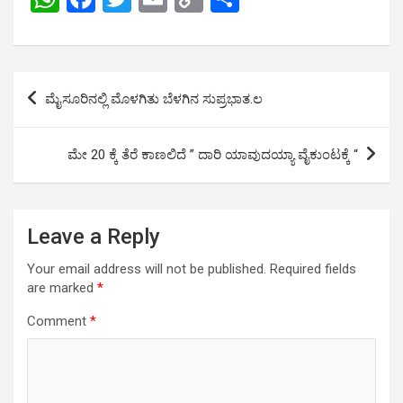
h
a
wi
m
o
h
at
ce
tt
ail
py
ar
s
b
er
Li
e
Post
ಮೈಸೂರಿನಲ್ಲಿ ಮೊಳಗಿತು ಬೆಳಗಿನ ಸುಪ್ರಭಾತ.ಲ
A
o
n
navigation
p
o
k
ಮೇ 20 ಕ್ಕೆ ತೆರೆ ಕಾಣಲಿದೆ ” ದಾರಿ ಯಾವುದಯ್ಯಾ ವೈಕುಂಟಕ್ಕೆ “
p
k
Leave a Reply
Your email address will not be published.
Required fields
are marked
*
Comment
*