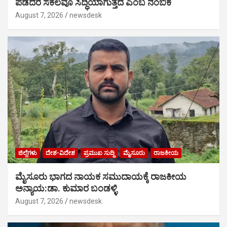
ಪಡೆದರೆ ಸಕಲವೂ ಸಿದ್ಧಿಯಾಗುತ್ತದೆ ಎಂಬ ನಂಬಿಕೆ
August 7, 2026
newsdesk
ಜಿಲ್ಲೆಗಳು
ದೇಶ-ವಿದೇಶ
ಪ್ರಮುಖ ಸುದ್ದಿ
ಮೈಸೂರು
ರಾಜಕೀಯ
ಮೈಸೂರು ಭಾಗದ ನಾಯಕ ಸಮುದಾಯಕ್ಕೆ ರಾಜಕೀಯ
ಅನ್ಯಾಯ:ಡಾ. ಕುಮಾರ ಬಂಡಳ್ಳಿ
August 7, 2026
newsdesk