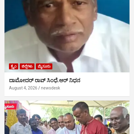
ಕ್ರೈಂ
ಜಿಲ್ಲೆಗಳು
ಮೈಸೂರು
ದಾಮೋದರ್ ರಾವ್ ಸಿಂಧೆ.ಆರ್ ನಿಧನ
August 4, 2026
newsdesk