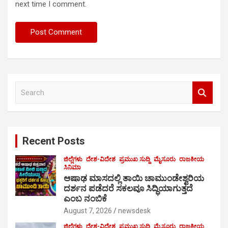
next time I comment.
S
e
a
r
c
Recent Posts
h
ಜಿಲ್ಲೆಗಳು
ದೇಶ-ವಿದೇಶ
ಪ್ರಮುಖ ಸುದ್ದಿ
ಮೈಸೂರು
ರಾಜಕೀಯ
ಸಿನಿಮಾ
ಆಷಾಢ ಮಾಸದಲ್ಲಿ ತಾಯಿ ಚಾಮುಂಡೇಶ್ವರಿಯ
ದರ್ಶನ ಪಡೆದರೆ ಸಕಲವೂ ಸಿದ್ಧಿಯಾಗುತ್ತದೆ
ಎಂಬ ನಂಬಿಕೆ
August 7, 2026
newsdesk
ಜಿಲ್ಲೆಗಳು
ದೇಶ-ವಿದೇಶ
ಪ್ರಮುಖ ಸುದ್ದಿ
ಮೈಸೂರು
ರಾಜಕೀಯ