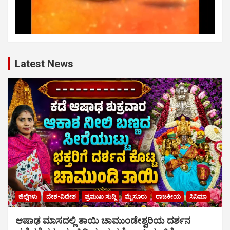
Latest News
ಜಿಲ್ಲೆಗಳು
ದೇಶ-ವಿದೇಶ
ಪ್ರಮುಖ ಸುದ್ದಿ
ಮೈಸೂರು
ರಾಜಕೀಯ
ಸಿನಿಮಾ
ಆಷಾಢ ಮಾಸದಲ್ಲಿ ತಾಯಿ ಚಾಮುಂಡೇಶ್ವರಿಯ ದರ್ಶನ