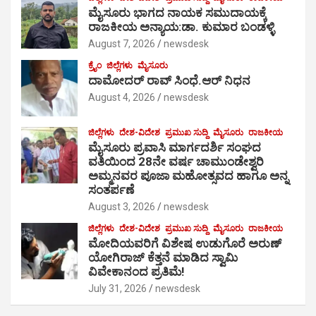
ಮೈಸೂರು ಭಾಗದ ನಾಯಕ ಸಮುದಾಯಕ್ಕೆ
ರಾಜಕೀಯ ಅನ್ಯಾಯ:ಡಾ. ಕುಮಾರ ಬಂಡಳ್ಳಿ
August 7, 2026
newsdesk
ಕ್ರೈಂ
ಜಿಲ್ಲೆಗಳು
ಮೈಸೂರು
ದಾಮೋದರ್ ರಾವ್ ಸಿಂಧೆ.ಆರ್ ನಿಧನ
August 4, 2026
newsdesk
ಜಿಲ್ಲೆಗಳು
ದೇಶ-ವಿದೇಶ
ಪ್ರಮುಖ ಸುದ್ದಿ
ಮೈಸೂರು
ರಾಜಕೀಯ
ಮೈಸೂರು ಪ್ರವಾಸಿ ಮಾರ್ಗದರ್ಶಿ ಸಂಘದ
ವತಿಯಿಂದ 28ನೇ ವರ್ಷ ಚಾಮುಂಡೇಶ್ವರಿ
ಅಮ್ಮನವರ ಪೂಜಾ ಮಹೋತ್ಸವದ ಹಾಗೂ ಅನ್ನ
ಸಂತರ್ಪಣೆ
August 3, 2026
newsdesk
ಜಿಲ್ಲೆಗಳು
ದೇಶ-ವಿದೇಶ
ಪ್ರಮುಖ ಸುದ್ದಿ
ಮೈಸೂರು
ರಾಜಕೀಯ
ಮೋದಿಯವರಿಗೆ ವಿಶೇಷ ಉಡುಗೊರೆ ಅರುಣ್
ಯೋಗಿರಾಜ್ ಕೆತ್ತನೆ ಮಾಡಿದ ಸ್ವಾಮಿ
ವಿವೇಕಾನಂದ ಪ್ರತಿಮೆ!
July 31, 2026
newsdesk