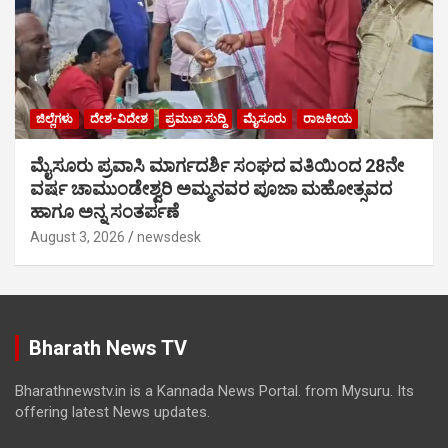
ಜಿಲ್ಲೆಗಳು
ದೇಶ-ವಿದೇಶ
ಪ್ರಮುಖ ಸುದ್ದಿ
ಮೈಸೂರು
ರಾಜಕೀಯ
ಮೈಸೂರು ಪ್ರವಾಸಿ ಮಾರ್ಗದರ್ಶಿ ಸಂಘದ ವತಿಯಿಂದ 28ನೇ
ವರ್ಷ ಚಾಮುಂಡೇಶ್ವರಿ ಅಮ್ಮನವರ ಪೂಜಾ ಮಹೋತ್ಸವದ
ಹಾಗೂ ಅನ್ನ ಸಂತರ್ಪಣೆ
August 3, 2026
newsdesk
Bharath News TV
Bharathnewstv.in is a Kannada News Portal. from Mysuru. Its
offering latest News updates.