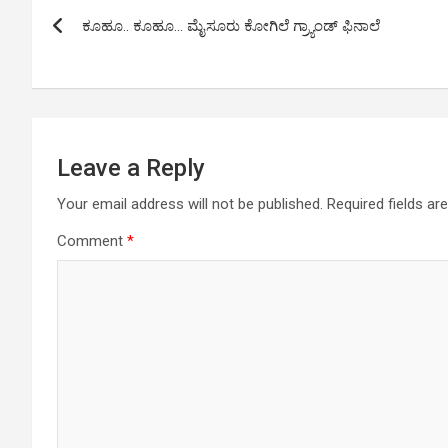
Post
A
o
n
ಕೂಹೂ.. ಕೂಹೂ… ಮೈಸೂರು ಕೋಗಿಲೆ ಗ್ರ್ಯಾಂಡ್ ಫಿನಾಲೆ
navigation
p
o
k
p
k
Leave a Reply
Your email address will not be published.
Required fields a
Comment
*