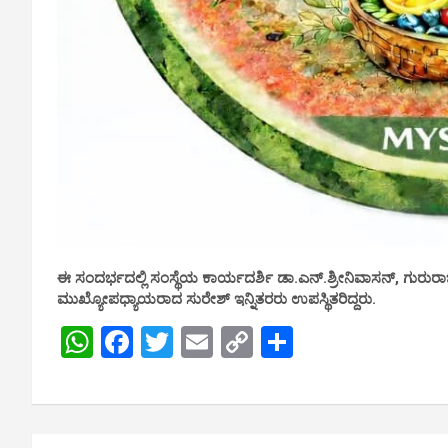
ಈ ಸಂದರ್ಭದಲ್ಲಿ ಸಂಸ್ಥೆಯ ಕಾರ್ಯದರ್ಶಿ ಡಾ.ಎನ್.ಶ್ರೀನಿವಾಸನ್, ಗುರುರಾ
ಮುಖ್ಯೋಪಧ್ಯಾಯರಾದ ಸುರೇಶ್ ಇನ್ನಿತರರು ಉಪಸ್ಥಿತರಿದ್ದರು.
W
F
T
E
C
S
h
a
wi
m
o
h
at
ce
tt
ail
py
ar
s
b
er
Li
e