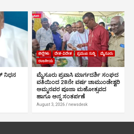
ಜಿಲ್ಲೆಗಳು
ದೇಶ-ವಿದೇಶ
ಪ್ರಮುಖ ಸುದ್ದಿ
ಮೈಸೂರು
ರಾಜಕೀಯ
್ ನಿಧನ
ಮೈಸೂರು ಪ್ರವಾಸಿ ಮಾರ್ಗದರ್ಶಿ ಸಂಘದ
ವತಿಯಿಂದ 28ನೇ ವರ್ಷ ಚಾಮುಂಡೇಶ್ವರಿ
ಅಮ್ಮನವರ ಪೂಜಾ ಮಹೋತ್ಸವದ
ಹಾಗೂ ಅನ್ನ ಸಂತರ್ಪಣೆ
August 3, 2026
newsdesk