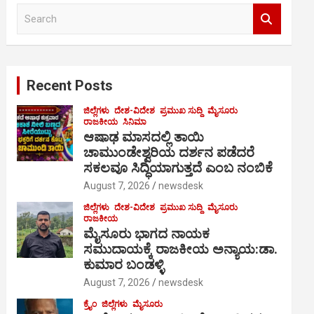
S
e
a
r
c
Recent Posts
h
ಜಿಲ್ಲೆಗಳು
ದೇಶ-ವಿದೇಶ
ಪ್ರಮುಖ ಸುದ್ದಿ
ಮೈಸೂರು
ರಾಜಕೀಯ
ಸಿನಿಮಾ
ಆಷಾಢ ಮಾಸದಲ್ಲಿ ತಾಯಿ
ಚಾಮುಂಡೇಶ್ವರಿಯ ದರ್ಶನ ಪಡೆದರೆ
ಸಕಲವೂ ಸಿದ್ಧಿಯಾಗುತ್ತದೆ ಎಂಬ ನಂಬಿಕೆ
August 7, 2026
newsdesk
ಜಿಲ್ಲೆಗಳು
ದೇಶ-ವಿದೇಶ
ಪ್ರಮುಖ ಸುದ್ದಿ
ಮೈಸೂರು
ರಾಜಕೀಯ
ಮೈಸೂರು ಭಾಗದ ನಾಯಕ
ಸಮುದಾಯಕ್ಕೆ ರಾಜಕೀಯ ಅನ್ಯಾಯ:ಡಾ.
ಕುಮಾರ ಬಂಡಳ್ಳಿ
August 7, 2026
newsdesk
ಕ್ರೈಂ
ಜಿಲ್ಲೆಗಳು
ಮೈಸೂರು