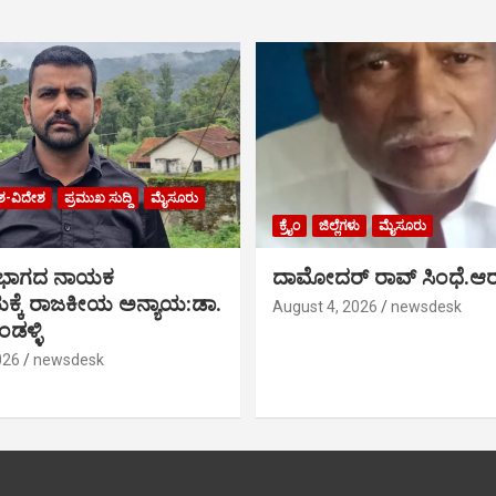
ಶ-ವಿದೇಶ
ಪ್ರಮುಖ ಸುದ್ದಿ
ಮೈಸೂರು
ಕ್ರೈಂ
ಜಿಲ್ಲೆಗಳು
ಮೈಸೂರು
 ಭಾಗದ ನಾಯಕ
ದಾಮೋದರ್ ರಾವ್ ಸಿಂಧೆ.ಆರ
್ಕೆ ರಾಜಕೀಯ ಅನ್ಯಾಯ:ಡಾ.
August 4, 2026
newsdesk
ಡಳ್ಳಿ
026
newsdesk