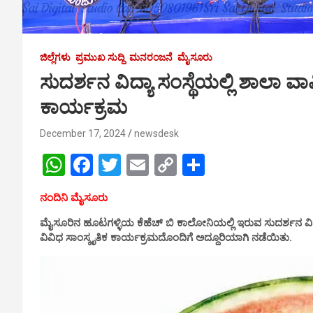
ಜಿಲ್ಲೆಗಳು
ಪ್ರಮುಖ ಸುದ್ದಿ
ಮನರಂಜನೆ
ಮೈಸೂರು
ಸುದರ್ಶನ ವಿದ್ಯಾ ಸಂಸ್ಥೆಯಲ್ಲಿ ಶಾಲಾ ವಾ
ಕಾರ್ಯಕ್ರಮ
December 17, 2024
newsdesk
W
F
T
E
C
S
h
a
wi
m
o
h
ನಂದಿನಿ ಮೈಸೂರು
at
ce
tt
ail
py
ar
ಮೈಸೂರಿನ ಹೂಟಗಳ್ಳಿಯ ಕೆಹೆಚ್ ಬಿ ಕಾಲೋನಿಯಲ್ಲಿ ಇರುವ ಸುದರ್ಶನ ವಿದ
s
b
er
Li
e
ವಿವಿಧ ಸಾಂಸ್ಕೃತಿಕ ಕಾರ್ಯಕ್ರಮದೊಂದಿಗೆ ಅದ್ದೂರಿಯಾಗಿ ನಡೆಯಿತು.
A
o
n
p
o
k
p
k