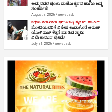
ಅಮ್ಮನವರ ಪೂಜಾ ಮಹೋತ್ಸವದ ಹಾಗೂ ಅನ್ನ
ಸಂತರ್ಪಣೆ
August 3, 2026
newsdesk
ಜಿಲ್ಲೆಗಳು
ದೇಶ-ವಿದೇಶ
ಪ್ರಮುಖ ಸುದ್ದಿ
ಮೈಸೂರು
ರಾಜಕೀಯ
ಮೋದಿಯವರಿಗೆ ವಿಶೇಷ ಉಡುಗೊರೆ ಅರುಣ್
ಯೋಗಿರಾಜ್ ಕೆತ್ತನೆ ಮಾಡಿದ ಸ್ವಾಮಿ
ವಿವೇಕಾನಂದ ಪ್ರತಿಮೆ!
July 31, 2026
newsdesk