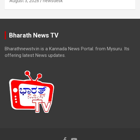
August 3, 2026
newsdesk
Bharath News TV
Bharathnewstv.in is a Kannada News Portal. from Mysuru. Its
offering latest News updates.