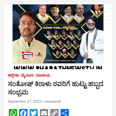
ಜಿಲ್ಲೆಗಳು
ಮೈಸೂರು
ರಾಜಕೀಯ
ಸಂತೋಷ್ ಕಿರಾಳು ರವರಿಗೆ ಹುಟ್ಟು ಹಬ್ಬದ
ಸಂಭ್ರಮ
September 27, 2023
newsdesk
W
F
T
E
C
S