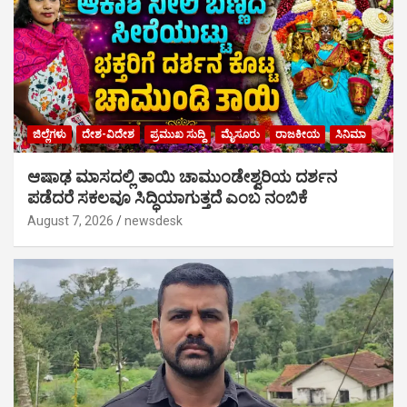
ಜಿಲ್ಲೆಗಳು
ದೇಶ-ವಿದೇಶ
ಪ್ರಮುಖ ಸುದ್ದಿ
ಮೈಸೂರು
ರಾಜಕೀಯ
ಸಿನಿಮಾ
ಆಷಾಢ ಮಾಸದಲ್ಲಿ ತಾಯಿ ಚಾಮುಂಡೇಶ್ವರಿಯ ದರ್ಶನ
ಪಡೆದರೆ ಸಕಲವೂ ಸಿದ್ಧಿಯಾಗುತ್ತದೆ ಎಂಬ ನಂಬಿಕೆ
August 7, 2026
newsdesk