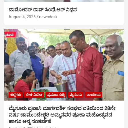
ದಾಮೋದರ್ ರಾವ್ ಸಿಂಧೆ.ಆರ್ ನಿಧನ
August 4, 2026
newsdesk
ಜಿಲ್ಲೆಗಳು
ದೇಶ-ವಿದೇಶ
ಪ್ರಮುಖ ಸುದ್ದಿ
ಮೈಸೂರು
ರಾಜಕೀಯ
ಮೈಸೂರು ಪ್ರವಾಸಿ ಮಾರ್ಗದರ್ಶಿ ಸಂಘದ ವತಿಯಿಂದ 28ನೇ
ವರ್ಷ ಚಾಮುಂಡೇಶ್ವರಿ ಅಮ್ಮನವರ ಪೂಜಾ ಮಹೋತ್ಸವದ
ಹಾಗೂ ಅನ್ನ ಸಂತರ್ಪಣೆ