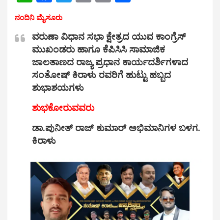
h
a
wi
m
o
h
ನಂದಿನಿ ಮೈಸೂರು
at
ce
tt
ail
py
ar
ವರುಣಾ ವಿಧಾನ ಸಭಾ ಕ್ಷೇತ್ರದ ಯುವ ಕಾಂಗ್ರೆಸ್
s
b
er
Li
e
ಮುಖಂಡರು ಹಾಗೂ ಕೆಪಿಸಿಸಿ ಸಾಮಾಜಿಕ
A
o
n
ಜಾಲತಾಣದ ರಾಜ್ಯ ಪ್ರಧಾನ ಕಾರ್ಯದರ್ಶಿಗಳಾದ
p
o
k
ಸಂತೋಷ್ ಕಿರಾಳು ರವರಿಗೆ ಹುಟ್ಟು ಹಬ್ಬದ
p
k
ಶುಭಾಶಯಗಳು
ಶುಭಕೋರುವವರು
ಡಾ.ಪುನೀತ್ ರಾಜ್ ಕುಮಾರ್ ಅಭಿಮಾನಿಗಳ ಬಳಗ.
ಕಿರಾಳು