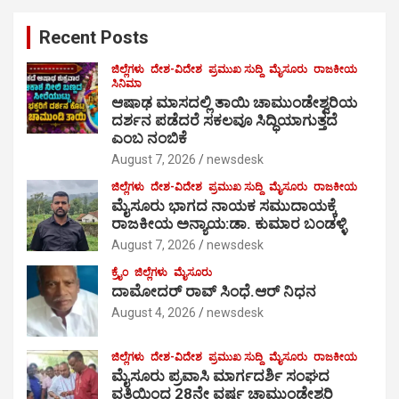
c
Recent Posts
h
ಜಿಲ್ಲೆಗಳು
ದೇಶ-ವಿದೇಶ
ಪ್ರಮುಖ ಸುದ್ದಿ
ಮೈಸೂರು
ರಾಜಕೀಯ
ಸಿನಿಮಾ
ಆಷಾಢ ಮಾಸದಲ್ಲಿ ತಾಯಿ ಚಾಮುಂಡೇಶ್ವರಿಯ
ದರ್ಶನ ಪಡೆದರೆ ಸಕಲವೂ ಸಿದ್ಧಿಯಾಗುತ್ತದೆ
ಎಂಬ ನಂಬಿಕೆ
August 7, 2026
newsdesk
ಜಿಲ್ಲೆಗಳು
ದೇಶ-ವಿದೇಶ
ಪ್ರಮುಖ ಸುದ್ದಿ
ಮೈಸೂರು
ರಾಜಕೀಯ
ಮೈಸೂರು ಭಾಗದ ನಾಯಕ ಸಮುದಾಯಕ್ಕೆ
ರಾಜಕೀಯ ಅನ್ಯಾಯ:ಡಾ. ಕುಮಾರ ಬಂಡಳ್ಳಿ
August 7, 2026
newsdesk
ಕ್ರೈಂ
ಜಿಲ್ಲೆಗಳು
ಮೈಸೂರು
ದಾಮೋದರ್ ರಾವ್ ಸಿಂಧೆ.ಆರ್ ನಿಧನ
August 4, 2026
newsdesk
ಜಿಲ್ಲೆಗಳು
ದೇಶ-ವಿದೇಶ
ಪ್ರಮುಖ ಸುದ್ದಿ
ಮೈಸೂರು
ರಾಜಕೀಯ
ಮೈಸೂರು ಪ್ರವಾಸಿ ಮಾರ್ಗದರ್ಶಿ ಸಂಘದ
ವತಿಯಿಂದ 28ನೇ ವರ್ಷ ಚಾಮುಂಡೇಶ್ವರಿ