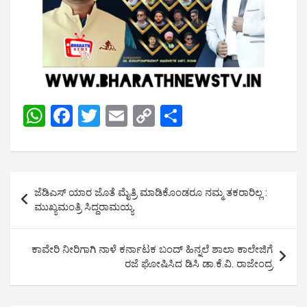
W
F
T
E
C
S
h
a
wi
m
o
h
at
ce
tt
ail
py
ar
s
b
er
Li
e
Post
ಜೆಡಿಎಸ್ ಯಾರ ಜೊತೆ ಮೈತ್ರಿ ಮಾಡಿಕೊಂಡರೂ ನಮ್ಮ ತಕರಾರಿಲ್ಲ :
A
o
n
navigation
ಮುಖ್ಯಮಂತ್ರಿ ಸಿದ್ದರಾಮಯ್ಯ
p
o
k
p
k
ಕಾವೇರಿ ನೀರಿಗಾಗಿ ನಾಳೆ ಕರ್ನಾಟಕ ಬಂದ್ ಹಿನ್ನಲೆ ಶಾಲಾ ಕಾಲೇಜಿಗೆ
ರಜೆ ಘೋಷಿಸಿದ ಡಿಸಿ ಡಾ.ಕೆ.ವಿ. ರಾಜೇಂದ್ರ