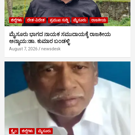
ಜಿಲ್ಲೆಗಳು
ದೇಶ-ವಿದೇಶ
ಪ್ರಮುಖ ಸುದ್ದಿ
ಮೈಸೂರು
ರಾಜಕೀಯ
ಮೈಸೂರು ಭಾಗದ ನಾಯಕ ಸಮುದಾಯಕ್ಕೆ ರಾಜಕೀಯ
ಅನ್ಯಾಯ:ಡಾ. ಕುಮಾರ ಬಂಡಳ್ಳಿ
August 7, 2026
newsdesk
ಕ್ರೈಂ
ಜಿಲ್ಲೆಗಳು
ಮೈಸೂರು