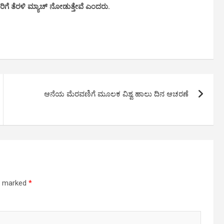
ಗೆ ತೆರಳಿ ಮ್ಯಾಚ್ ನೋಡುತ್ತೇವೆ ಎಂದರು.
ಆನೆಯ ಮೆರವಣಿಗೆ ಮೂಲಕ ವಿಶ್ವ ಹಾಲು ದಿನ ಆಚರಣೆ
re marked
*