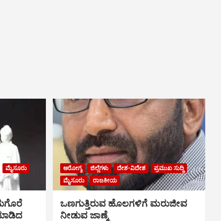
ಮೈಸೂರು
ಆರೋಗ್ಯ
ಜಿಲ್ಲೆಗಳು
ದೇಶ-ವಿದೇಶ
ಪ್ರಮುಖ ಸುದ್ದಿ
ಮೈಸೂರು
ರಾಜಕೀಯ
ುಗೊರೆ
ಒಣಗುತ್ತಿರುವ ಹೊಲಗಳಿಗೆ ಮರುಜೀವ
 ಮಾಡಿದ
ನೀಡುವ ಜಾಣ್ಮೆ