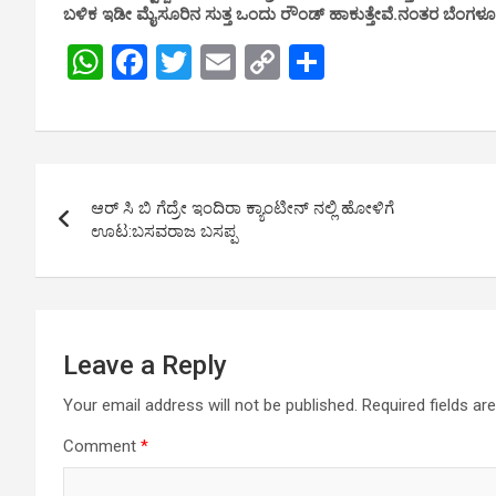
ಬಳಿಕ ಇಡೀ ಮೈಸೂರಿನ ಸುತ್ತ ಒಂದು ರೌಂಡ್ ಹಾಕುತ್ತೇವೆ.ನಂತರ ಬೆಂಗಳೂರಿ
W
F
T
E
C
S
h
a
wi
m
o
h
at
ce
tt
ail
py
ar
s
b
er
Li
e
Post
A
o
n
ಆರ್ ಸಿ ಬಿ ಗೆದ್ರೇ ಇಂದಿರಾ ಕ್ಯಾಂಟೀನ್ ನಲ್ಲಿ ಹೋಳಿಗೆ
navigation
p
o
k
ಊಟ:ಬಸವರಾಜ ಬಸಪ್ಪ
p
k
Leave a Reply
Your email address will not be published.
Required fields a
Comment
*