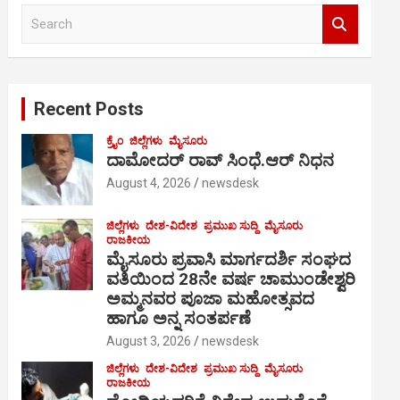
S
e
a
r
c
Recent Posts
h
ಕ್ರೈಂ
ಜಿಲ್ಲೆಗಳು
ಮೈಸೂರು
ದಾಮೋದರ್ ರಾವ್ ಸಿಂಧೆ.ಆರ್ ನಿಧನ
August 4, 2026
newsdesk
ಜಿಲ್ಲೆಗಳು
ದೇಶ-ವಿದೇಶ
ಪ್ರಮುಖ ಸುದ್ದಿ
ಮೈಸೂರು
ರಾಜಕೀಯ
ಮೈಸೂರು ಪ್ರವಾಸಿ ಮಾರ್ಗದರ್ಶಿ ಸಂಘದ
ವತಿಯಿಂದ 28ನೇ ವರ್ಷ ಚಾಮುಂಡೇಶ್ವರಿ
ಅಮ್ಮನವರ ಪೂಜಾ ಮಹೋತ್ಸವದ
ಹಾಗೂ ಅನ್ನ ಸಂತರ್ಪಣೆ
August 3, 2026
newsdesk
ಜಿಲ್ಲೆಗಳು
ದೇಶ-ವಿದೇಶ
ಪ್ರಮುಖ ಸುದ್ದಿ
ಮೈಸೂರು
ರಾಜಕೀಯ