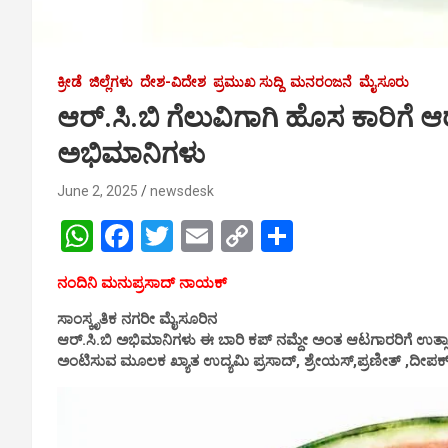
ಕ್ರೀಡೆ
ಜಿಲ್ಲೆಗಳು
ದೇಶ-ವಿದೇಶ
ಪ್ರಮುಖ ಸುದ್ದಿ
ಮನರಂಜನೆ
ಮೈಸೂರು
ಆರ್.ಸಿ.ಬಿ ಗೆಲುವಿಗಾಗಿ ಹೊಸ ಕಾರಿಗೆ ಆರ
ಅಭಿಮಾನಿಗಳು
June 2, 2025
newsdesk
W
F
T
E
C
S
h
a
wi
m
o
h
ನಂದಿನಿ ಮನುಪ್ರಸಾದ್ ನಾಯಕ್
at
ce
tt
ail
py
ar
ಸಾಂಸ್ಕೃತಿಕ ನಗರೀ ಮೈಸೂರಿನ
s
b
er
Li
e
ಆರ್.ಸಿ.ಬಿ ಅಭಿಮಾನಿಗಳು ಈ ಬಾರಿ ಕಪ್ ನಮ್ದೇ ಅಂತ ಆಟಗಾರರಿಗೆ ಉತ್ಸಾಹ
A
o
n
ಅಂಟಿಸುವ ಮೂಲಕ ಖ್ಯಾತ ಉದ್ಯಮಿ ಪ್ರಸಾದ್, ಶ್ರೇಯಸ್,ಪ್ರಣೀತ್ ,ದೀಪಕ್
p
o
k
p
k