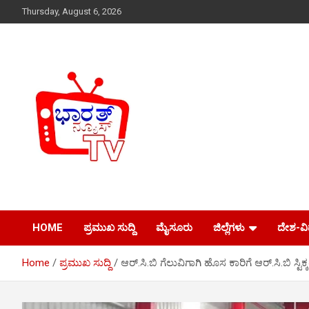
Skip
Thursday, August 6, 2026
to
content
Just another WordPress site
Bharath News tv
HOME
ಪ್ರಮುಖ ಸುದ್ದಿ
ಮೈಸೂರು
ಜಿಲ್ಲೆಗಳು
ದೇಶ-ವ
Home
ಪ್ರಮುಖ ಸುದ್ದಿ
ಆರ್.ಸಿ.ಬಿ ಗೆಲುವಿಗಾಗಿ ಹೊಸ ಕಾರಿಗೆ ಆರ್.ಸಿ.ಬಿ ಸ