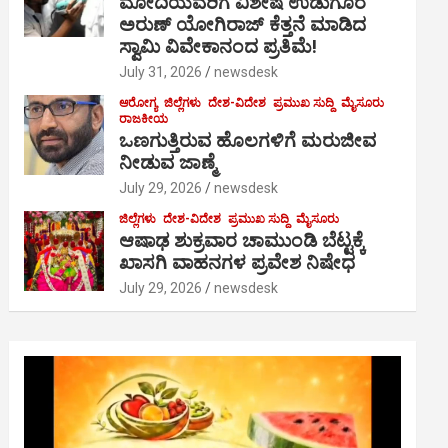
ಮೋದಿಯವರಿಗೆ ವಿಶೇಷ ಉಡುಗೊರೆ
ಅರುಣ್ ಯೋಗಿರಾಜ್ ಕೆತ್ತನೆ ಮಾಡಿದ
ಸ್ವಾಮಿ ವಿವೇಕಾನಂದ ಪ್ರತಿಮೆ!
July 31, 2026
newsdesk
ಆರೋಗ್ಯ
ಜಿಲ್ಲೆಗಳು
ದೇಶ-ವಿದೇಶ
ಪ್ರಮುಖ ಸುದ್ದಿ
ಮೈಸೂರು
ರಾಜಕೀಯ
ಒಣಗುತ್ತಿರುವ ಹೊಲಗಳಿಗೆ ಮರುಜೀವ
ನೀಡುವ ಜಾಣ್ಮೆ
July 29, 2026
newsdesk
ಜಿಲ್ಲೆಗಳು
ದೇಶ-ವಿದೇಶ
ಪ್ರಮುಖ ಸುದ್ದಿ
ಮೈಸೂರು
ಆಷಾಢ ಶುಕ್ರವಾರ ಚಾಮುಂಡಿ ಬೆಟ್ಟಕ್ಕೆ
ಖಾಸಗಿ ವಾಹನಗಳ ಪ್ರವೇಶ ನಿಷೇಧ
July 29, 2026
newsdesk