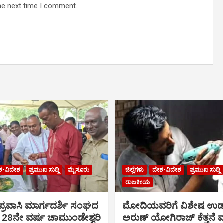
he next time I comment.
ಶ-ವಿದೇಶ
ಪ್ರಮುಖ ಸುದ್ದಿ
ಮೈಸೂರು
ಜಿಲ್ಲೆಗಳು
ದೇಶ-ವಿದೇಶ
ಪ್ರಮುಖ ಸುದ್ದಿ
ರಾಜಕೀಯ
್ರವಾಸಿ ಮಾರ್ಗದರ್ಶಿ ಸಂಘದ
ಮೋದಿಯವರಿಗೆ ವಿಶೇಷ ಉಡ
28ನೇ ವರ್ಷ ಚಾಮುಂಡೇಶ್ವರಿ
ಅರುಣ್ ಯೋಗಿರಾಜ್ ಕೆತ್ತನೆ