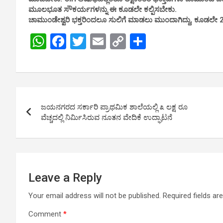
ಮೂಲಭೂತ ಸೌಕರ್ಯಗಳನ್ನು ಈ ಕೂಡಲೇ ಕಲ್ಪಿಸಬೇಕು.
ಚಾಮುಂಡೇಶ್ವರಿ ಭಕ್ತರಿಂದಲೂ ಸುಲಿಗೆ ಮಾಡಲು ಮುಂದಾಗಿದ್ದು, ಕೂಡಲೇ 
W
F
T
E
C
S
h
a
wi
m
o
h
at
ce
tt
ail
py
ar
s
b
er
Li
e
Post
A
o
n
ಜಯನಗರದ ಸರ್ಕಾರಿ ಪ್ರಾಥಮಿಕ ಶಾಲೆಯಲ್ಲಿ ೩ ಲಕ್ಷ ರೂ
navigation
p
o
k
ವೆಚ್ಚದಲ್ಲಿ ನಿರ್ಮಿಸಿರುವ ನೂತನ ವೇದಿಕೆ ಉದ್ಘಾಟನೆ
p
k
Leave a Reply
Your email address will not be published.
Required fields a
Comment
*