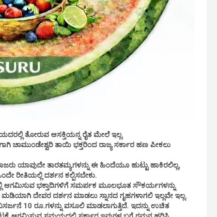
.ಬೇರೆಯದರಲ್ಲಿ ತೋರುವ ಆಸಕ್ತಿಯನ್ನ ರೈತ ಮೇಲೆ ಇಲ್ಲ.
ೆ.ಆಗಾಗಿ ಚಾಮುಂಡೇಶ್ವರಿ ತಾಯಿ ಭಕ್ತರಿಂದ ರಾಜ್ಯ ಸರ್ಕಾರ ಹಣ ಪೀಕಲು
ು ಯಾವುದೇ ತಾರತಮ್ಯಗಳನ್ನು ಈ ಹಿಂದೆಯೂ ಹುಟ್ಟು ಹಾಕಿರಲಿಲ್ಲ,
ಒಂದೇ ರೀತಿಯಲ್ಲಿ ದರ್ಶನ ಕಲ್ಪಿಸಬೇಕು.
ದಲ್ಲಿ ಆಗಮಿಸುವ ಭಕ್ತಾದಿಗಳಿಗೆ ಸಮರ್ಪಕ ಮೂಲಭೂತ ಸೌಕರ್ಯಗಳನ್ನು
ಗೆ ಮಡಿಯಾಗಿ ದೇವರ ದರ್ಶನ ಮಾಡಲು ಸ್ನಾನದ ಗೃಹಗಳಾಗಲಿ ಇಲ್ಲವೇ ಇಲ್ಲ.
್ಜನೆ 10 ರೂ.ಗಳನ್ನು ವಸೂಲಿ ಮಾಡಲಾಗುತ್ತಿದೆ. ಇದನ್ನು ಉಚಿತ
ಟಕ್ಕೆ ಆಗಮಿಸುವ ಸಮಯದಲ್ಲಿ ಸರ್ಕಾರ ಇವುಗಳ ಬಗ್ಗೆ ಗಮನ ಹರಿಸಿ