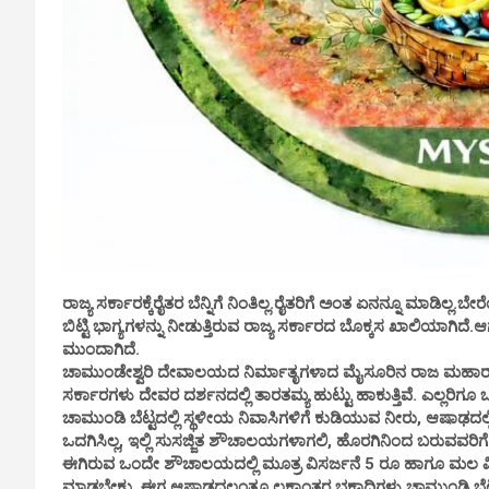
ರಾಜ್ಯ ಸರ್ಕಾರಕ್ಕೆರೈತರ ಬೆನ್ನಿಗೆ ನಿಂತಿಲ್ಲ.ರೈತರಿಗೆ ಅಂತ ಏನನ್ನೂ ಮಾಡಿಲ್ಲ
ಬಿಟ್ಟಿ ಭಾಗ್ಯಗಳನ್ನು ನೀಡುತ್ತಿರುವ ರಾಜ್ಯ ಸರ್ಕಾರದ ಬೊಕ್ಕಸ ಖಾಲಿಯಾಗಿದ
ಮುಂದಾಗಿದೆ.
ಚಾಮುಂಡೇಶ್ವರಿ ದೇವಾಲಯದ ನಿರ್ಮಾತೃಗಳಾದ ಮೈಸೂರಿನ ರಾಜ ಮಹಾರಾಜರ
ಸರ್ಕಾರಗಳು ದೇವರ ದರ್ಶನದಲ್ಲಿ ತಾರತಮ್ಯ ಹುಟ್ಟು ಹಾಕುತ್ತಿವೆ. ಎಲ್ಲರಿಗೂ 
ಚಾಮುಂಡಿ ಬೆಟ್ಟದಲ್ಲಿ ಸ್ಥಳೀಯ ನಿವಾಸಿಗಳಿಗೆ ಕುಡಿಯುವ ನೀರು, ಆಷಾಢ
ಒದಗಿಸಿಲ್ಲ, ಇಲ್ಲಿ ಸುಸಜ್ಜಿತ ಶೌಚಾಲಯಗಳಾಗಲಿ, ಹೊರಗಿನಿಂದ ಬರುವವರಿ
ಈಗಿರುವ ಒಂದೇ ಶೌಚಾಲಯದಲ್ಲಿ ಮೂತ್ರ ವಿಸರ್ಜನೆ 5 ರೂ ಹಾಗೂ ಮಲ ವಿಸರ
ಮಾಡಬೇಕು. ಈಗ ಆಷಾಢದಲ್ಲಂತೂ ಲಕ್ಷಾಂತರ ಭಕ್ತಾದಿಗಳು ಚಾಮುಂಡಿ ಬೆಟ್