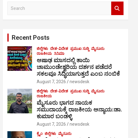
S
e
a
r
c
Recent Posts
h
ಜಿಲ್ಲೆಗಳು
ದೇಶ-ವಿದೇಶ
ಪ್ರಮುಖ ಸುದ್ದಿ
ಮೈಸೂರು
ರಾಜಕೀಯ
ಸಿನಿಮಾ
ಆಷಾಢ ಮಾಸದಲ್ಲಿ ತಾಯಿ
ಚಾಮುಂಡೇಶ್ವರಿಯ ದರ್ಶನ ಪಡೆದರೆ
ಸಕಲವೂ ಸಿದ್ಧಿಯಾಗುತ್ತದೆ ಎಂಬ ನಂಬಿಕೆ
August 7, 2026
newsdesk
ಜಿಲ್ಲೆಗಳು
ದೇಶ-ವಿದೇಶ
ಪ್ರಮುಖ ಸುದ್ದಿ
ಮೈಸೂರು
ರಾಜಕೀಯ
ಮೈಸೂರು ಭಾಗದ ನಾಯಕ
ಸಮುದಾಯಕ್ಕೆ ರಾಜಕೀಯ ಅನ್ಯಾಯ:ಡಾ.
ಕುಮಾರ ಬಂಡಳ್ಳಿ
August 7, 2026
newsdesk
ಕ್ರೈಂ
ಜಿಲ್ಲೆಗಳು
ಮೈಸೂರು