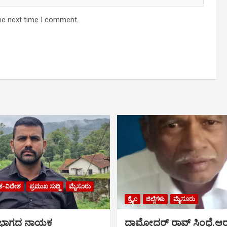
he next time I comment.
ಶ-ವಿದೇಶ
ಪ್ರಮುಖ ಸುದ್ದಿ
ಮೈಸೂರು
ಕ್ರೈಂ
ಜಿಲ್ಲೆಗಳು
ಮೈಸೂರು
 ಭಾಗದ ನಾಯಕ
ದಾಮೋದರ್ ರಾವ್ ಸಿಂಧೆ.ಆರ