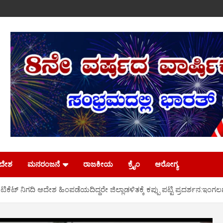
ಿದೇಶ
ಮನರಂಜನೆ
ರಾಜಕೀಯ
ಕ್ರೈಂ
ಆರೋಗ್ಯ
ಟಿಕೆಟ್ ನಿಗದಿ ಆದೇಶ ಹಿಂಪಡೆಯದಿದ್ದರೇ ಜಿಲ್ಲಾಡಳಿತಕ್ಕೆ ಕಪ್ಪು ಪಟ್ಟಿ ಪ್ರದರ್ಶನ:ಇಂಗಲಗು