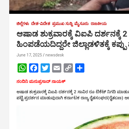
ಜಿಲ್ಲೆಗಳು
ದೇಶ-ವಿದೇಶ
ಪ್ರಮುಖ ಸುದ್ದಿ
ಮೈಸೂರು
ರಾಜಕೀಯ
ಆಷಾಡ ಶುಕ್ರವಾರಕ್ಕೆ ವಿಐಪಿ ದರ್ಶನಕ್ಕೆ
ಹಿಂಪಡೆಯದಿದ್ದರೇ ಜಿಲ್ಲಾಡಳಿತಕ್ಕೆ ಕಪ್ಪು 
June 17, 2025
newsdesk
W
F
T
E
C
S
h
a
wi
m
o
h
ನಂದಿನಿ ಮನುಪ್ರಸಾದ್ ನಾಯಕ್
at
ce
tt
ail
py
ar
ಆಷಾಡ ಶುಕ್ರವಾರಕ್ಕೆ ವಿಐಪಿ ದರ್ಶನಕ್ಕೆ 2 ಸಾವಿರ ರೂ ಟಿಕೆಟ್ ನಿಗದಿ ಮಾಡು
s
b
er
Li
e
ಪಟ್ಟಿ ಪ್ರದರ್ಶನ ಮಾಡುವುದಾಗಿ ಕರ್ನಾಟಕ ರಾಜ್ಯ ರೈತಸಂಘದ(ರೈತಬಣ) ಅಧ್ಯಕ್
A
o
n
p
o
k
p
k