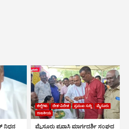
ಜಿಲ್ಲೆಗಳು
ದೇಶ-ವಿದೇಶ
ಪ್ರಮುಖ ಸುದ್ದಿ
ಮೈಸೂರು
ರಾಜಕೀಯ
್ ನಿಧನ
ಮೈಸೂರು ಪ್ರವಾಸಿ ಮಾರ್ಗದರ್ಶಿ ಸಂಘದ