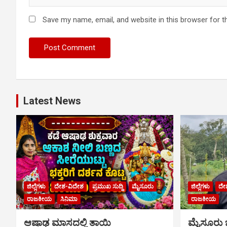
Save my name, email, and website in this browser for t
Latest News
ಜಿಲ್ಲೆಗಳು
ದೇಶ-ವಿದೇಶ
ಪ್ರಮುಖ ಸುದ್ದಿ
ಮೈಸೂರು
ಜಿಲ್ಲೆಗಳು
ದೇ
ರಾಜಕೀಯ
ಸಿನಿಮಾ
ರಾಜಕೀಯ
ಆಷಾಢ ಮಾಸದಲ್ಲಿ ತಾಯಿ
ಮೈಸೂರು