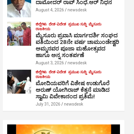
ದಾಮೋದರ್ ರಾವ್ ಸಿಂಧೆ.ಆರ್ ನಿಧನ
August 4, 2026
newsdesk
ಜಿಲ್ಲೆಗಳು
ದೇಶ-ವಿದೇಶ
ಪ್ರಮುಖ ಸುದ್ದಿ
ಮೈಸೂರು
ರಾಜಕೀಯ
ಮೈಸೂರು ಪ್ರವಾಸಿ ಮಾರ್ಗದರ್ಶಿ ಸಂಘದ
ವತಿಯಿಂದ 28ನೇ ವರ್ಷ ಚಾಮುಂಡೇಶ್ವರಿ
ಅಮ್ಮನವರ ಪೂಜಾ ಮಹೋತ್ಸವದ
ಹಾಗೂ ಅನ್ನ ಸಂತರ್ಪಣೆ
August 3, 2026
newsdesk
ಜಿಲ್ಲೆಗಳು
ದೇಶ-ವಿದೇಶ
ಪ್ರಮುಖ ಸುದ್ದಿ
ಮೈಸೂರು
ರಾಜಕೀಯ
ಮೋದಿಯವರಿಗೆ ವಿಶೇಷ ಉಡುಗೊರೆ
ಅರುಣ್ ಯೋಗಿರಾಜ್ ಕೆತ್ತನೆ ಮಾಡಿದ
ಸ್ವಾಮಿ ವಿವೇಕಾನಂದ ಪ್ರತಿಮೆ!
July 31, 2026
newsdesk