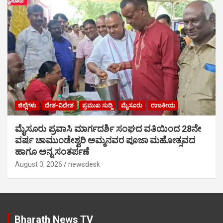
ಜಿಲ್ಲೆಗಳು
ದೇಶ-ವಿದೇಶ
ಪ್ರಮುಖ ಸುದ್ದಿ
ಮೈಸೂರು
ರಾಜಕೀಯ
ಮೈಸೂರು ಪ್ರವಾಸಿ ಮಾರ್ಗದರ್ಶಿ ಸಂಘದ ವತಿಯಿಂದ 28ನೇ
ವರ್ಷ ಚಾಮುಂಡೇಶ್ವರಿ ಅಮ್ಮನವರ ಪೂಜಾ ಮಹೋತ್ಸವದ
ಹಾಗೂ ಅನ್ನ ಸಂತರ್ಪಣೆ
August 3, 2026
newsdesk
Bharath News TV