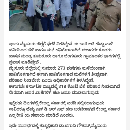
ಇಂದು ಮೈಸೂರು ಜಿಲ್ಲೆಗೆ ಭೇಟಿ ನೀಡಿದ್ದೇನೆ. ಈ ಬಾರಿ ಅತಿ ಹೆಚ್ಚು ಮಳೆ
ಹನಿಯಿಂದ ಬೆಳೆ ಹಾಗೂ ಮನೆ ಹನಿಗೊಳಗಾಗಿದೆ ಈಗಾಗಲೇ ಕೊಡಗು
ಹಾಸನ ಮಂಡ್ಯ ತುಮಕೂರು ಹಾಗೂ ಬೆಂಗಳೂರು ಗ್ರಾಮಾಂತರ ಭಾಗಗಳಲ್ಲಿ
ಪ್ರವಾಸ ಮಾಡಿದ್ದೇನೆ .
ಮೈಸೂರು ಜಿಲ್ಲೆಯಲ್ಲಿ ಸುಮಾರು 273 ಮನೆಗಳು ಮಳೆಯಿಂದಾಗಿ
ಹಾನಿಗೊಳಗಾಗಿದೆ ಈಗಾಗಿ ಹಾನಿಗೊಳಗಾದ ಮನೆಗಳಿಗೆ ಶೀಘ್ರವಾಗಿ
ಪರಿಹಾರ ನೀಡಬೇಕು ಎಂದು ಅಧಿಕಾರಿಗಳಿಗೆ ತಿಳಿಸಿದ್ದೇನೆ.
ಈಗಾಗಲೇ ಕರ್ನಾಟಕ ರಾಜ್ಯದಲ್ಲಿ 318 ಕೋಟಿ ಬೆಳೆ ಪರಿಹಾರ ನೀಡಲಾಗಿದೆ
ನೇರವಾಗಿ ಅವರ ಖಾತೆಗಳಿಗೆ ಹಣ ಜಮಾ ಮಾಡಲಾಗುವುದು
ಇನ್ನೆರಡು ದಿನಗಳಲ್ಲಿ ಕೇಂದ್ರ ಸರ್ಕಾರಕ್ಕೆ ವರದಿ ಸಲ್ಲಿಸಲಾಗುವುದು
ಸಾವಿರಕ್ಕೂ ಹೆಚ್ಚು ಎನ್ ಡಿ ಆರ್ ಎಫ್ ಹಣ ಬರಬೇಕಾಗಿದೆ ಕೇಂದ್ರ ಸರ್ಕಾರ
ಎಲ್ಲ ರೀತಿ ಯ ಸಹಾಯ ಮಾಡಿದೆ ಎಂದರು.
ಇದೇ ಸಂದರ್ಭದಲ್ಲಿ ಜಿಲ್ಲಾಧಿಕಾರಿ ಡಾ.ಬಗಾದಿ ಗೌತಮ್,ಮೈಸೂರು