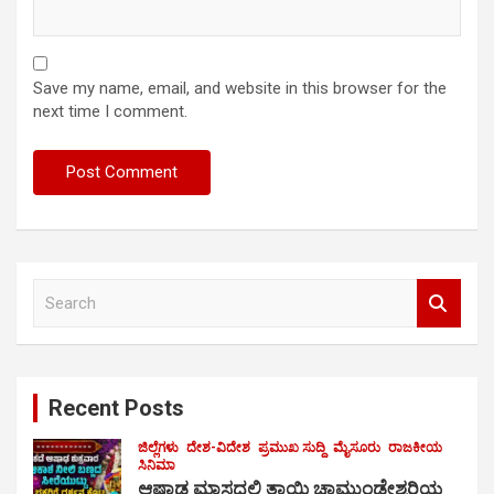
Save my name, email, and website in this browser for the
next time I comment.
S
e
a
r
c
Recent Posts
h
ಜಿಲ್ಲೆಗಳು
ದೇಶ-ವಿದೇಶ
ಪ್ರಮುಖ ಸುದ್ದಿ
ಮೈಸೂರು
ರಾಜಕೀಯ
ಸಿನಿಮಾ
ಆಷಾಢ ಮಾಸದಲ್ಲಿ ತಾಯಿ ಚಾಮುಂಡೇಶ್ವರಿಯ