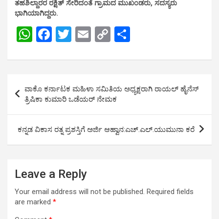
ತಹಶಿಲ್ದಾರರ ರಕ್ಷಿತ್ ಸೇರಿದಂತೆ ಗ್ರಾಮದ ಮುಖಂಡರು, ಸದಸ್ಯರು
ಭಾಗಿಯಾಗಿದ್ದರು.
W
F
T
E
C
S
h
a
wi
m
o
h
at
ce
tt
ail
py
ar
s
b
er
Li
e
Post
ವಾಕೊ ಕರ್ನಾಟಕ ಮಹಿಳಾ ಸಮಿತಿಯ ಅಧ್ಯಕ್ಷರಾಗಿ ​​ರಾಯಲ್ ಹೈನೆಸ್
A
o
n
navigation
ತ್ರಿಷಿಕಾ ಕುಮಾರಿ ಒಡೆಯರ್ ನೇಮಕ
p
o
k
p
k
ಕನ್ನಡ ವಿಕಾಸ ರತ್ನ ಪ್ರಶಸ್ತಿಗೆ ಅರ್ಜಿ ಆಹ್ವಾನ:ಎಚ್.ಎಲ್.ಯುಮುನಾ ಕರೆ
Leave a Reply
Your email address will not be published.
Required fields
are marked
*