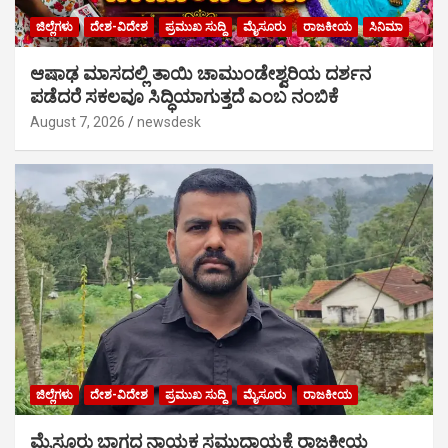
ಜಿಲ್ಲೆಗಳು
ದೇಶ-ವಿದೇಶ
ಪ್ರಮುಖ ಸುದ್ದಿ
ಮೈಸೂರು
ರಾಜಕೀಯ
ಸಿನಿಮಾ
ಆಷಾಢ ಮಾಸದಲ್ಲಿ ತಾಯಿ ಚಾಮುಂಡೇಶ್ವರಿಯ ದರ್ಶನ
ಪಡೆದರೆ ಸಕಲವೂ ಸಿದ್ಧಿಯಾಗುತ್ತದೆ ಎಂಬ ನಂಬಿಕೆ
August 7, 2026
newsdesk
ಜಿಲ್ಲೆಗಳು
ದೇಶ-ವಿದೇಶ
ಪ್ರಮುಖ ಸುದ್ದಿ
ಮೈಸೂರು
ರಾಜಕೀಯ
ಮೈಸೂರು ಭಾಗದ ನಾಯಕ ಸಮುದಾಯಕ್ಕೆ ರಾಜಕೀಯ