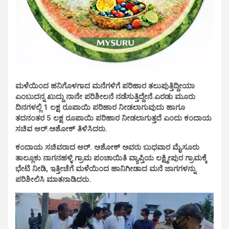
ಮಳೆಯಿಂದ ಹನಿಗೊಳಗಾದ ಮನೆಗಳಿಗೆ ಪರಿಹಾರ ತಲುಪುತ್ತಿದ್ದೀಯಾ
ಎಂಬುದನ್ನ ಖುದ್ದು ನಾನೇ ಪರಿಶೀಲನೆ ನಡೆಸುತ್ತಿದ್ದೇನೆ.ಎರಡು ಮೂರು
ದಿನಗಳಲ್ಲಿ 1 ಲಕ್ಷ ರೂಪಾಯಿ ಪರಿಹಾರ ನೀಡಲಾಗುವುದು ಹಾಗೂ
ತದನಂತರ 5 ಲಕ್ಷ ರೂಪಾಯಿ ಪರಿಹಾರ ನೀಡಲಾಗುತ್ತದೆ ಎಂದು ಕಂದಾಯ
ಸಚಿವ ಆರ್.ಅಶೋಕ್ ತಿಳಿಸಿದರು.
ಕಂದಾಯ ಸಚಿವರಾದ ಆರ್. ಅಶೋಕ್ ಅವರು ಬುಧವಾರ ಮೈಸೂರು
ತಾಲ್ಲೂಕು ನಾಗನಹಳ್ಳಿ ಗ್ರಾಮ ಪಂಚಾಯಿತಿ ವ್ಯಾಪ್ತಿಯ ಲಕ್ಷ್ಮೀಪುರ ಗ್ರಾಮಕ್ಕೆ
ಭೇಟಿ ನೀಡಿ, ಇತ್ತೀಚೆಗೆ ಮಳೆಯಿಂದ ಹಾನಿಗೀಡಾದ ಮನೆ ಜಾಗಗಳನ್ನು
ಪರಿಶೀಲಿಸಿ ಮಾತನಾಡಿದರು.