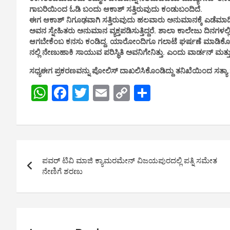
ಗಾಬರಿಯಿಂದ ಓಡಿ ಬಂದು ಆಕಾಶ್ ಸತ್ತಿರುವುದು ಕಂಡುಬಂದಿದೆ.
ಈಗ ಆಕಾಶ್ ನಿಗೂಢವಾಗಿ ಸತ್ತಿರುವುದು ಹಲವಾರು ಅನುಮಾನಕ್ಕೆ ಎಡೆಮಾಡ
ಅವನ ಸ್ನೇಹಿತರು ಅನುಮಾನ ವ್ಯಕ್ತಪಡಿಸುತ್ತಿದ್ದರೆ. ಶಾಲಾ ಕಾಲೇಜು ದಿನಗಳಲ್ಲಿ
ಆಗಬೇಕೆಂಬ ಕನಸು ಕಂಡಿದ್ದ. ಯಾರೋಂದಿಗೂ ಗಲಾಟೆ ಘರ್ಷಣೆ ಮಾಡಿಕೊಂಡವನ
ನಲ್ಲಿ ನೇಣುಹಾಕಿ ಸಾಯುವ ಪರಿಸ್ಥಿತಿ ಅವನಿಗೇನಿತ್ತು. ಎಂದು ವಾರ್ಡನ್ ಮತ್ತ
ಸಧ್ಯಈಗ ಪ್ರಕರಣವನ್ನು ಪೋಲಿಸ್ ದಾಖಲಿಸಿಕೊಂಡಿದ್ದು ತನಿಖೆಯಿಂದ ಸತ್ಯಾ 
W
F
T
E
C
S
h
a
wi
m
o
h
at
ce
tt
ail
py
ar
s
b
er
Li
e
Post
A
o
n
ಪವರ್ ಟಿವಿ ಮಾಜಿ ಕ್ಯಾಮರಮೇನ್ ವಿಜಯಪುರದಲ್ಲಿ ಪತ್ನಿ ಸಮೇತ
navigation
p
o
k
ನೇಣಿಗೆ ಶರಣು
p
k