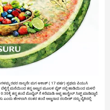
ಮ್ಮ ರವರ ನಾಲ್ಕನೇ ಮಗ ಆಕಾಶ್ ( 17 ವರ್ಷ) ಪ್ರಥಮ ಪಿಯುಸಿ
ೆಳ್ಳಿಗ್ಗೆ ಮನೆಯಿಂದ ತನ್ನ ಅಣ್ಣನ ಮೂಲಕ ಬೈಕ್ ನಲ್ಲಿ ಹಾಡಿಯಿಂದ ಮಳಲಿ
30ಕ್ಕೆ ತನ್ನ ತಂದೆ ಮೊಬೈಲ್ ಗೆ ಕರೆಮಾಡಿ ಅಪ್ಪ ಹಾಸ್ಟೇಲ್ ಸಿಪ್ಟ್ ಮಾಡಿದ್ದಾರೆ.
ಳಿಸು ಎಂದು ಹೇಳಲಾಗಿ ನಂತರ ತಂದೆ ಅಣ್ಣನಾದ ನಂದೀಶ್ ನನ್ನು ಬೈಕಿನಲ್ಲಿ