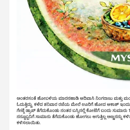
ಅಂತರಸಂತೆ ಹೋಬಳಿಯ ಮಾರನಹಾಡಿ ಆದಿವಾಸಿ ನಿಂಗರಾಜು ಮತ್ತು ಮಂಗಳ
ಓದುತ್ತಿದ್ದು. ಕಳೆದ ಶನಿವಾರ ರಜೆಯ ಮೇಲೆ ಊರಿಗೆ ಹೋದ ಆಕಾಶ್ ಇಂದು ಬ
ಗೇಟ್ಗೆ ಡ್ರಾಪ್ ತೆಗೆದುಕೊಂಡು ನಂತರ ಬಸ್ಸಿನಲ್ಲಿ ಕೋಟೆಗೆ ಬಂದು ಸುಮಾರು 10:
ನನ್ನೂಬ್ಬನಿಗೆ ಸಾಮಾನು ತೆಗೆದುಕೊಂಡು ಹೋಗಲು ಆಗುತ್ತಿಲ್ಲ ಅಣ್ಣನನ್ನು ಕ
ಕಳಿಸಲಾಯಿತು.