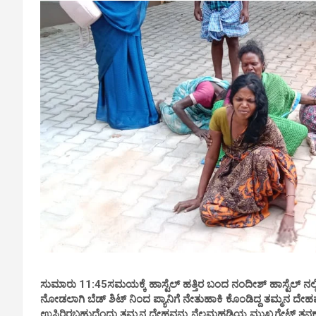
ಸುಮಾರು 11:45ಸಮಯಕ್ಕೆ ಹಾಸ್ಟೆಲ್ ಹತ್ತಿರ ಬಂದ ನಂದೀಶ್ ಹಾಸ್ಟೆಲ್ ನಲ್ಲ
ನೋಡಲಾಗಿ ಬೆಡ್ ಶಿಟ್ ನಿಂದ ಪ್ಯಾನಿಗೆ ನೇತುಹಾಕಿ ಕೊಂಡಿದ್ದ ತಮ್ಮನ ದೇ
ಉಸಿರಿರಬಹುದೆಂದು ತಮ್ಮನ ದೇಹವನ್ನು ನೆಲಮಹಡಿಯ ಮುಖ್ಯಗೇಟ್ ತನಕ ತಾ