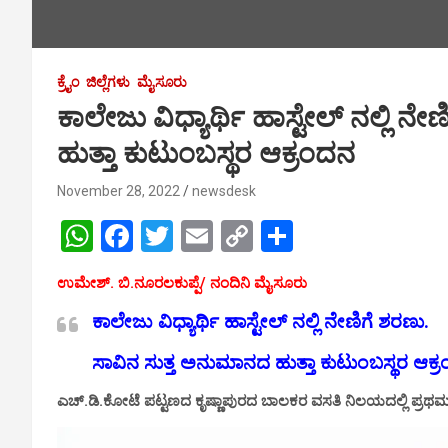
ಕ್ರೈಂ
ಜಿಲ್ಲೆಗಳು
ಮೈಸೂರು
ಕಾಲೇಜು ವಿಧ್ಯಾರ್ಥಿ ಹಾಸ್ಟೇಲ್ ನಲ್ಲಿ 
ಹುತ್ತಾ ಕುಟುಂಬಸ್ಥರ ಆಕ್ರಂದನ
November 28, 2022
newsdesk
W
F
T
E
C
S
h
a
wi
m
o
h
ಉಮೇಶ್. ಬಿ.ನೂರಲಕುಪ್ಪೆ/ ನಂದಿನಿ ಮೈಸೂರು
at
ce
tt
ail
py
ar
ಕಾಲೇಜು ವಿಧ್ಯಾರ್ಥಿ ಹಾಸ್ಟೇಲ್ ನಲ್ಲಿ ನೇಣಿಗೆ ಶರಣು.
s
b
er
Li
e
A
o
n
ಸಾವಿನ ಸುತ್ತ ಅನುಮಾನದ ಹುತ್ತಾ ಕುಟುಂಬಸ್ಥರ ಆಕ್ರ
p
o
k
ಎಚ್.ಡಿ.ಕೋಟೆ ಪಟ್ಟಣದ ಕೃಷ್ಣಾಪುರದ ಬಾಲಕರ ವಸತಿ ನಿಲಯದಲ್ಲಿ ಪ್ರಥಮ ಪಿಯುಸ
p
k