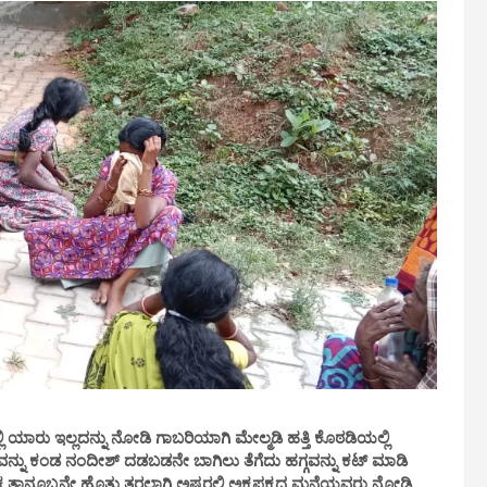
ಿ ಯಾರು ಇಲ್ಲದನ್ನು ನೋಡಿ ಗಾಬರಿಯಾಗಿ ಮೇಲ್ಮಡಿ ಹತ್ತಿ ಕೊಠಡಿಯಲ್ಲಿ
ಹವನ್ನು ಕಂಡ ನಂದೀಶ್ ದಡಬಡನೇ ಬಾಗಿಲು ತೆಗೆದು ಹಗ್ಗವನ್ನು ಕಟ್ ಮಾಡಿ
ನೂಬ್ಬನೇ ಹೊತ್ತು ತರಲಾಗಿ ಅಷ್ಟರಲ್ಲಿ ಅಕ್ಕಪಕ್ಕದ ಮನೆಯವರು ನೋಡಿ