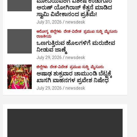
ಮೋದಿಯವರಿಗೆ ವಿಶೇಷ ಉಡುಗೊರೆ
ಅರುಣ್ ಯೋಗಿರಾಜ್ ಕೆತ್ತನೆ ಮಾಡಿದ
ಸ್ವಾಮಿ ವಿವೇಕಾನಂದ ಪ್ರತಿಮೆ!
July 31, 2026
newsdesk
ಆರೋಗ್ಯ
ಜಿಲ್ಲೆಗಳು
ದೇಶ-ವಿದೇಶ
ಪ್ರಮುಖ ಸುದ್ದಿ
ಮೈಸೂರು
ರಾಜಕೀಯ
ಒಣಗುತ್ತಿರುವ ಹೊಲಗಳಿಗೆ ಮರುಜೀವ
ನೀಡುವ ಜಾಣ್ಮೆ
July 29, 2026
newsdesk
ಜಿಲ್ಲೆಗಳು
ದೇಶ-ವಿದೇಶ
ಪ್ರಮುಖ ಸುದ್ದಿ
ಮೈಸೂರು
ಆಷಾಢ ಶುಕ್ರವಾರ ಚಾಮುಂಡಿ ಬೆಟ್ಟಕ್ಕೆ
ಖಾಸಗಿ ವಾಹನಗಳ ಪ್ರವೇಶ ನಿಷೇಧ
July 29, 2026
newsdesk