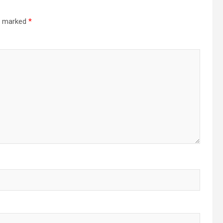
re marked
*