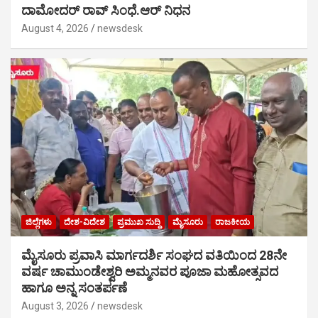
ದಾಮೋದರ್ ರಾವ್ ಸಿಂಧೆ.ಆರ್ ನಿಧನ
August 4, 2026
newsdesk
ಜಿಲ್ಲೆಗಳು
ದೇಶ-ವಿದೇಶ
ಪ್ರಮುಖ ಸುದ್ದಿ
ಮೈಸೂರು
ರಾಜಕೀಯ
ಮೈಸೂರು ಪ್ರವಾಸಿ ಮಾರ್ಗದರ್ಶಿ ಸಂಘದ ವತಿಯಿಂದ 28ನೇ
ವರ್ಷ ಚಾಮುಂಡೇಶ್ವರಿ ಅಮ್ಮನವರ ಪೂಜಾ ಮಹೋತ್ಸವದ
ಹಾಗೂ ಅನ್ನ ಸಂತರ್ಪಣೆ
August 3, 2026
newsdesk