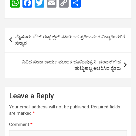
W
F
T
E
C
S
h
a
wi
m
o
h
at
ce
tt
ail
py
ar
s
b
er
Li
e
Post
ಮೈಸೂರು ಸೌತ್ ಈಸ್ಟ್ ಕ್ಲಬ್ ವತಿಯಿಂದ ಪ್ರತಿಭಾವಂತ ವಿದ್ಯಾರ್ಥಿಗಳಿಗೆ
A
o
n
navigation
ಸನ್ಮಾನ
p
o
k
p
k
ವಿವಿಧ ಸೇವಾ ಕಾರ್ಯ ಮೂಲಕ ಭೂಮಿಪುತ್ರ ಸಿ. ಚಂದನ್‌ಗೌಡ
ಹುಟ್ಟುಹಬ್ಬ ಆಚರಿಸಿದ ರೈತರು
Leave a Reply
Your email address will not be published.
Required fields
are marked
*
Comment
*