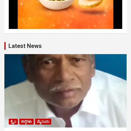
Latest News
ಕ್ರೈಂ
ಜಿಲ್ಲೆಗಳು
ಮೈಸೂರು