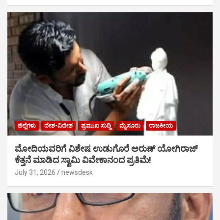
ಜಿಲ್ಲೆಗಳು
ದೇಶ-ವಿದೇಶ
ಪ್ರಮುಖ ಸುದ್ದಿ
ಮೈಸೂರು
ರಾಜಕೀಯ
ಮೋದಿಯವರಿಗೆ ವಿಶೇಷ ಉಡುಗೊರೆ ಅರುಣ್ ಯೋಗಿರಾಜ್
ಕೆತ್ತನೆ ಮಾಡಿದ ಸ್ವಾಮಿ ವಿವೇಕಾನಂದ ಪ್ರತಿಮೆ!
July 31, 2026
newsdesk