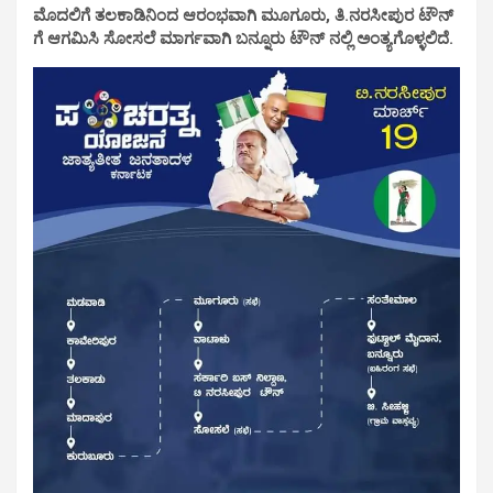
ಮೊದಲಿಗೆ ತಲಕಾಡಿನಿಂದ ಆರಂಭವಾಗಿ ಮೂಗೂರು, ತಿ.ನರಸೀಪುರ ಟೌನ್
ಗೆ ಆಗಮಿಸಿ ಸೋಸಲೆ ಮಾರ್ಗವಾಗಿ ಬನ್ನೂರು ಟೌನ್ ನಲ್ಲಿ ಅಂತ್ಯಗೊಳ್ಳಲಿದೆ.