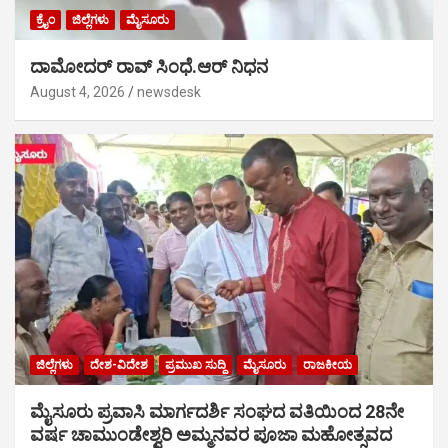
ಕ್ರೈಂ
ಜಿಲ್ಲೆಗಳು
ಮೈಸೂರು
ದಾಮೋದರ್ ರಾವ್ ಸಿಂಧೆ.ಆರ್ ನಿಧನ
August 4, 2026
newsdesk
ಜಿಲ್ಲೆಗಳು
ದೇಶ-ವಿದೇಶ
ಪ್ರಮುಖ ಸುದ್ದಿ
ಮೈಸೂರು
ರಾಜಕೀಯ
ಮೈಸೂರು ಪ್ರವಾಸಿ ಮಾರ್ಗದರ್ಶಿ ಸಂಘದ ವತಿಯಿಂದ 28ನೇ
ವರ್ಷ ಚಾಮುಂಡೇಶ್ವರಿ ಅಮ್ಮನವರ ಪೂಜಾ ಮಹೋತ್ಸವದ