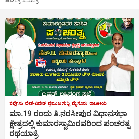
ಪಂಚರತ್ನ ರಥಯಾತ್ರೆ
ಜಿಲ್ಲೆಗಳು
ದೇಶ-ವಿದೇಶ
ಪ್ರಮುಖ ಸುದ್ದಿ
ಮೈಸೂರು
ರಾಜಕೀಯ
ಮಾ.19 ರಂದು ತಿ.ನರಸೀಪುರ ವಿಧಾನಸಭಾ
ಕ್ಷೇತ್ರದಲ್ಲಿ ಕುಮಾರಸ್ವಾಮಿರವರಿಂದ ಪಂಚರತ್ನ
ರಥಯಾತ್ರೆ