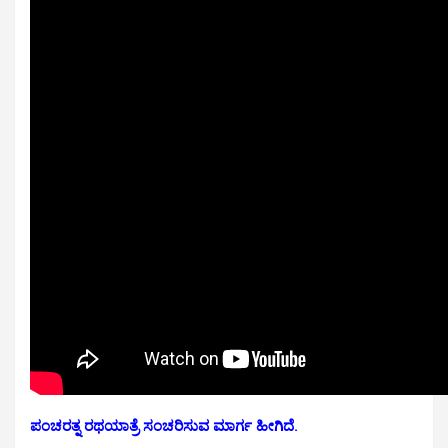
ಪಂಚರತ್ನ ರಥಯಾತ್ರೆ ಸಂಚರಿಸುವ ಮಾರ್ಗ ಹೀಗಿದೆ.