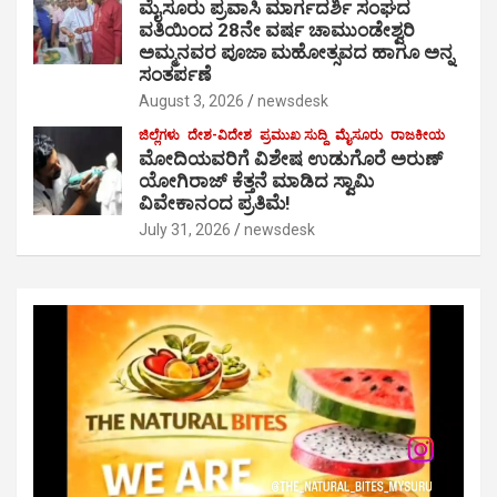
ಮೈಸೂರು ಪ್ರವಾಸಿ ಮಾರ್ಗದರ್ಶಿ ಸಂಘದ
ವತಿಯಿಂದ 28ನೇ ವರ್ಷ ಚಾಮುಂಡೇಶ್ವರಿ
ಅಮ್ಮನವರ ಪೂಜಾ ಮಹೋತ್ಸವದ ಹಾಗೂ ಅನ್ನ
ಸಂತರ್ಪಣೆ
August 3, 2026
newsdesk
ಜಿಲ್ಲೆಗಳು
ದೇಶ-ವಿದೇಶ
ಪ್ರಮುಖ ಸುದ್ದಿ
ಮೈಸೂರು
ರಾಜಕೀಯ
ಮೋದಿಯವರಿಗೆ ವಿಶೇಷ ಉಡುಗೊರೆ ಅರುಣ್
ಯೋಗಿರಾಜ್ ಕೆತ್ತನೆ ಮಾಡಿದ ಸ್ವಾಮಿ
ವಿವೇಕಾನಂದ ಪ್ರತಿಮೆ!
July 31, 2026
newsdesk