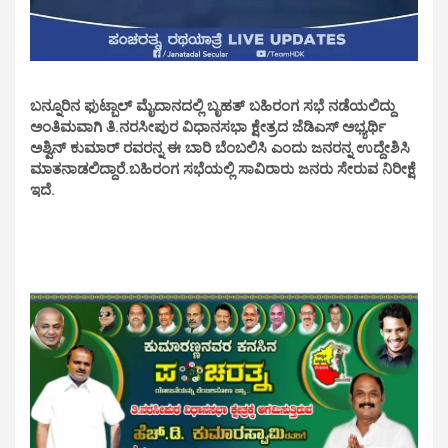
ಬನ್ನೂರಿನ ಫುಟ್ಬಾಲ್ ಮೈದಾನದಲ್ಲಿ ಬೃಹತ್ ಬಹಿರಂಗ ಸಭೆ ನಡೆಯಲಿದ್ದು
ಅಂತಿಮವಾಗಿ ತಿ.ನರಸೀಪುರ ವಿಧಾನಸಭಾ ಕ್ಷೇತ್ರದ ಜೆಡಿಎಸ್ ಅಭ್ಯರ್ಥಿ
ಅಶ್ವಿನ್ ಕುಮಾರ್ ರವರನ್ನ ಈ ಬಾರಿ ಬೆಂಬಲಿಸಿ ಎಂದು ಜನರನ್ನ ಉದ್ದೇಶಿಸಿ
ಮಾತನಾಡಲಿದ್ದಾರೆ.ಬಹಿರಂಗ ಸಭೆಯಲ್ಲಿ ಸಾವಿರಾರು ಜನರು ಸೇರುವ ನಿರೀಕ್ಷೆ
ಇದೆ.