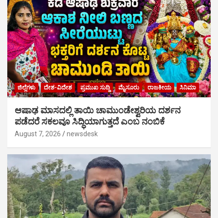
ಜಿಲ್ಲೆಗಳು
ದೇಶ-ವಿದೇಶ
ಪ್ರಮುಖ ಸುದ್ದಿ
ಮೈಸೂರು
ರಾಜಕೀಯ
ಸಿನಿಮಾ
ಆಷಾಢ ಮಾಸದಲ್ಲಿ ತಾಯಿ ಚಾಮುಂಡೇಶ್ವರಿಯ ದರ್ಶನ
ಪಡೆದರೆ ಸಕಲವೂ ಸಿದ್ಧಿಯಾಗುತ್ತದೆ ಎಂಬ ನಂಬಿಕೆ
August 7, 2026
newsdesk