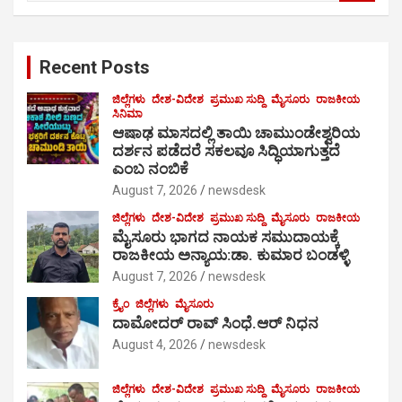
a
r
c
Recent Posts
h
ಜಿಲ್ಲೆಗಳು
ದೇಶ-ವಿದೇಶ
ಪ್ರಮುಖ ಸುದ್ದಿ
ಮೈಸೂರು
ರಾಜಕೀಯ
ಸಿನಿಮಾ
ಆಷಾಢ ಮಾಸದಲ್ಲಿ ತಾಯಿ ಚಾಮುಂಡೇಶ್ವರಿಯ
ದರ್ಶನ ಪಡೆದರೆ ಸಕಲವೂ ಸಿದ್ಧಿಯಾಗುತ್ತದೆ
ಎಂಬ ನಂಬಿಕೆ
August 7, 2026
newsdesk
ಜಿಲ್ಲೆಗಳು
ದೇಶ-ವಿದೇಶ
ಪ್ರಮುಖ ಸುದ್ದಿ
ಮೈಸೂರು
ರಾಜಕೀಯ
ಮೈಸೂರು ಭಾಗದ ನಾಯಕ ಸಮುದಾಯಕ್ಕೆ
ರಾಜಕೀಯ ಅನ್ಯಾಯ:ಡಾ. ಕುಮಾರ ಬಂಡಳ್ಳಿ
August 7, 2026
newsdesk
ಕ್ರೈಂ
ಜಿಲ್ಲೆಗಳು
ಮೈಸೂರು
ದಾಮೋದರ್ ರಾವ್ ಸಿಂಧೆ.ಆರ್ ನಿಧನ
August 4, 2026
newsdesk
ಜಿಲ್ಲೆಗಳು
ದೇಶ-ವಿದೇಶ
ಪ್ರಮುಖ ಸುದ್ದಿ
ಮೈಸೂರು
ರಾಜಕೀಯ