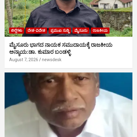
ಜಿಲ್ಲೆಗಳು
ದೇಶ-ವಿದೇಶ
ಪ್ರಮುಖ ಸುದ್ದಿ
ಮೈಸೂರು
ರಾಜಕೀಯ
ಮೈಸೂರು ಭಾಗದ ನಾಯಕ ಸಮುದಾಯಕ್ಕೆ ರಾಜಕೀಯ
ಅನ್ಯಾಯ:ಡಾ. ಕುಮಾರ ಬಂಡಳ್ಳಿ
August 7, 2026
newsdesk