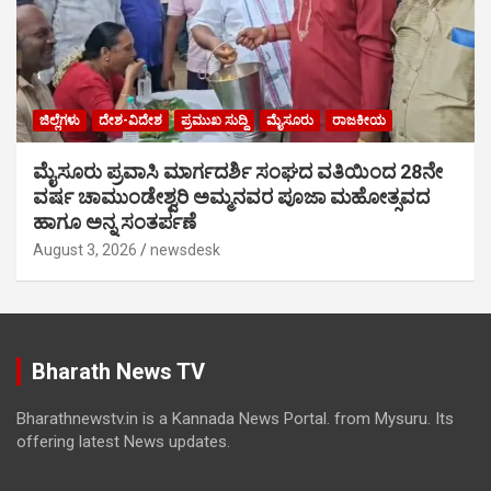
ಜಿಲ್ಲೆಗಳು
ದೇಶ-ವಿದೇಶ
ಪ್ರಮುಖ ಸುದ್ದಿ
ಮೈಸೂರು
ರಾಜಕೀಯ
ಮೈಸೂರು ಪ್ರವಾಸಿ ಮಾರ್ಗದರ್ಶಿ ಸಂಘದ ವತಿಯಿಂದ 28ನೇ
ವರ್ಷ ಚಾಮುಂಡೇಶ್ವರಿ ಅಮ್ಮನವರ ಪೂಜಾ ಮಹೋತ್ಸವದ
ಹಾಗೂ ಅನ್ನ ಸಂತರ್ಪಣೆ
August 3, 2026
newsdesk
Bharath News TV
Bharathnewstv.in is a Kannada News Portal. from Mysuru. Its
offering latest News updates.