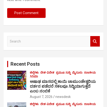
S
e
a
r
c
Recent Posts
h
ಜಿಲ್ಲೆಗಳು
ದೇಶ-ವಿದೇಶ
ಪ್ರಮುಖ ಸುದ್ದಿ
ಮೈಸೂರು
ರಾಜಕೀಯ
ಸಿನಿಮಾ
ಆಷಾಢ ಮಾಸದಲ್ಲಿ ತಾಯಿ ಚಾಮುಂಡೇಶ್ವರಿಯ
ದರ್ಶನ ಪಡೆದರೆ ಸಕಲವೂ ಸಿದ್ಧಿಯಾಗುತ್ತದೆ
ಎಂಬ ನಂಬಿಕೆ
August 7, 2026
newsdesk
ಜಿಲ್ಲೆಗಳು
ದೇಶ-ವಿದೇಶ
ಪ್ರಮುಖ ಸುದ್ದಿ
ಮೈಸೂರು
ರಾಜಕೀಯ