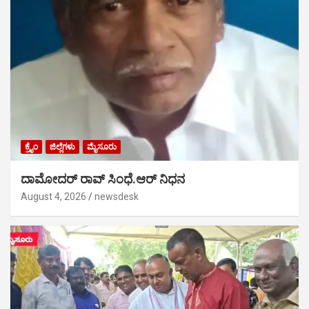
ಕ್ರೈಂ
ಜಿಲ್ಲೆಗಳು
ಮೈಸೂರು
ದಾಮೋದರ್ ರಾವ್ ಸಿಂಧೆ.ಆರ್ ನಿಧನ
August 4, 2026
newsdesk