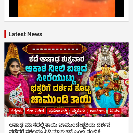
Latest News
ಜಿಲ್ಲೆಗಳು
ದೇಶ-ವಿದೇಶ
ಪ್ರಮುಖ ಸುದ್ದಿ
ಮೈಸೂರು
ರಾಜಕೀಯ
ಸಿನಿಮಾ
ಆಷಾಢ ಮಾಸದಲ್ಲಿ ತಾಯಿ ಚಾಮುಂಡೇಶ್ವರಿಯ ದರ್ಶನ
ಪಡೆದರೆ ಸಕಲವೂ ಸಿದ್ಧಿಯಾಗುತ್ತದೆ ಎಂಬ ನಂಬಿಕೆ