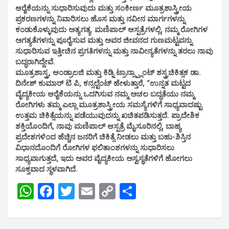
ಆರೈಕೆಯನ್ನು ಸುಧಾರಿಸುವುದು ಮತ್ತು ಸಂಕೀರ್ಣ ಮೂತ್ರಶಾಸ್ತ್ರೀಯ
ಪ್ರಕರಣಗಳನ್ನು ನಿವಾರಿಸಲು ಹೊಸ ಮತ್ತು ನವೀನ ಮಾರ್ಗಗಳನ್ನು
ಕಂಡುಕೊಳ್ಳುವುದು ಅತ್ಯಗತ್ಯ. ಮಣಿಪಾಲ್ ಆಸ್ಪತ್ರೆಗಳಲ್ಲಿ, ನಮ್ಮ ರೋಗಿಗಳ
ಅಗತ್ಯತೆಗಳನ್ನು ಪೂರೈಸುವ ಮತ್ತು ಅವರ ಜೀವನದ ಗುಣಮಟ್ಟವನ್ನು
ಸುಧಾರಿಸುವ ಇತ್ತೀಚಿನ ಪ್ರಗತಿಗಳನ್ನು ಮತ್ತು ನಾವೀನ್ಯತೆಗಳನ್ನು ತರಲು ನಾವು
ಬದ್ಧರಾಗಿದ್ದೇವೆ.
ಮೂತ್ರಶಾಸ್ತ್ರ, ಆಂಡ್ರಾಲಜಿ ಮತ್ತು ಕಿಡ್ನಿ ಟ್ರಾನ್ಸ್ಪ್ಲಾಂಟ್ ಶಸ್ತ್ರಚಿಕಿತ್ಸಕ ಡಾ.
ದಿನೇಶ್ ಕುಮಾರ್ ಟಿ ಪಿ, ಕನ್ಸಲ್ಟೆಂಟ್ ಹೇಳುತ್ತಾರೆ, “ಉನ್ನತ ಮಟ್ಟದ
ವೈದ್ಯಕೀಯ ಆರೈಕೆಯನ್ನು ಒದಗಿಸುವ ನಮ್ಮ ಅಚಲ ಬದ್ಧತೆಯು ನಮ್ಮ
ರೋಗಿಗಳು ತಮ್ಮ ಎಲ್ಲಾ ಮೂತ್ರಶಾಸ್ತ್ರೀಯ ಸಮಸ್ಯೆಗಳಿಗೆ ಸಾಧ್ಯವಾದಷ್ಟು
ಉತ್ತಮ ಚಿಕಿತ್ಸೆಯನ್ನು ಪಡೆಯುವುದನ್ನು ಖಚಿತಪಡಿಸುತ್ತದೆ. ಪ್ರಾದೇಶಿಕ
ಶಕ್ತಿಯೊಂದಿಗೆ, ನಾವು ಮಣಿಪಾಲ್ ಆಸ್ಪತ್ರೆ ಮೈಸೂರಿನಲ್ಲಿ, ಬಾಹ್ಯ
ಪ್ರದೇಶಗಳಿಂದ ಹೆಚ್ಚಿನ ಜನರಿಗೆ ಚಿಕಿತ್ಸೆ ನೀಡಲು ಮತ್ತು ಬಹು-ಶಿಸ್ತಿನ
ವಿಧಾನದೊಂದಿಗೆ ರೋಗಿಗಳ ಫಲಿತಾಂಶಗಳನ್ನು ಸುಧಾರಿಸಲು
ಸಾಧ್ಯವಾಗುತ್ತದೆ, ಇದು ಅವರ ವೈದ್ಯಕೀಯ ಅಸ್ವಸ್ಥತೆಗಳಿಗೆ ಹೋಗಲು
ಸೂಕ್ತವಾದ ಸ್ಥಳವಾಗಿದೆ.
W
F
T
E
C
S
h
a
wi
m
o
h
at
ce
tt
ail
py
ar