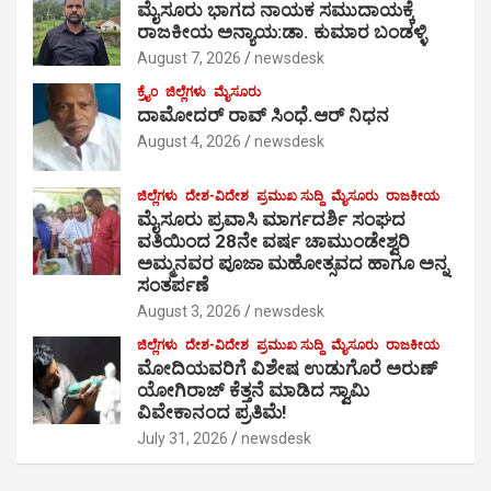
ಮೈಸೂರು ಭಾಗದ ನಾಯಕ ಸಮುದಾಯಕ್ಕೆ
ರಾಜಕೀಯ ಅನ್ಯಾಯ:ಡಾ. ಕುಮಾರ ಬಂಡಳ್ಳಿ
August 7, 2026
newsdesk
ಕ್ರೈಂ
ಜಿಲ್ಲೆಗಳು
ಮೈಸೂರು
ದಾಮೋದರ್ ರಾವ್ ಸಿಂಧೆ.ಆರ್ ನಿಧನ
August 4, 2026
newsdesk
ಜಿಲ್ಲೆಗಳು
ದೇಶ-ವಿದೇಶ
ಪ್ರಮುಖ ಸುದ್ದಿ
ಮೈಸೂರು
ರಾಜಕೀಯ
ಮೈಸೂರು ಪ್ರವಾಸಿ ಮಾರ್ಗದರ್ಶಿ ಸಂಘದ
ವತಿಯಿಂದ 28ನೇ ವರ್ಷ ಚಾಮುಂಡೇಶ್ವರಿ
ಅಮ್ಮನವರ ಪೂಜಾ ಮಹೋತ್ಸವದ ಹಾಗೂ ಅನ್ನ
ಸಂತರ್ಪಣೆ
August 3, 2026
newsdesk
ಜಿಲ್ಲೆಗಳು
ದೇಶ-ವಿದೇಶ
ಪ್ರಮುಖ ಸುದ್ದಿ
ಮೈಸೂರು
ರಾಜಕೀಯ
ಮೋದಿಯವರಿಗೆ ವಿಶೇಷ ಉಡುಗೊರೆ ಅರುಣ್
ಯೋಗಿರಾಜ್ ಕೆತ್ತನೆ ಮಾಡಿದ ಸ್ವಾಮಿ
ವಿವೇಕಾನಂದ ಪ್ರತಿಮೆ!
July 31, 2026
newsdesk