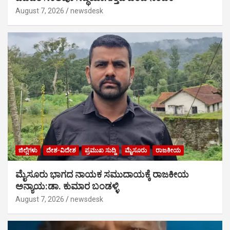
August 7, 2026
newsdesk
ಜಿಲ್ಲೆಗಳು
ದೇಶ-ವಿದೇಶ
ಪ್ರಮುಖ ಸುದ್ದಿ
ಮೈಸೂರು
ರಾಜಕೀಯ
ಮೈಸೂರು ಭಾಗದ ನಾಯಕ ಸಮುದಾಯಕ್ಕೆ ರಾಜಕೀಯ
ಅನ್ಯಾಯ:ಡಾ. ಕುಮಾರ ಬಂಡಳ್ಳಿ
August 7, 2026
newsdesk