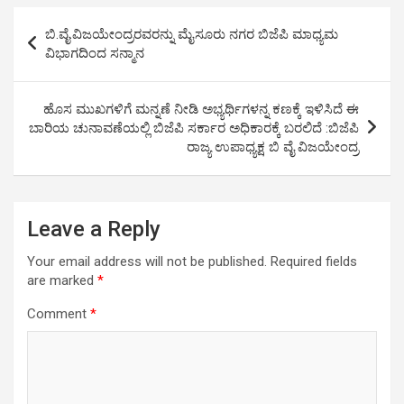
s
b
er
Li
e
Post
ಬಿ.ವೈ.ವಿಜಯೇಂದ್ರರವರನ್ನು ಮೈಸೂರು ನಗರ ಬಿಜೆಪಿ ಮಾಧ್ಯಮ
A
o
n
navigation
ವಿಭಾಗದಿಂದ ಸನ್ಮಾನ
p
o
k
p
k
ಹೊಸ ಮುಖಗಳಿಗೆ ಮನ್ನಣೆ ನೀಡಿ ಅಭ್ಯರ್ಥಿಗಳನ್ನ ಕಣಕ್ಕೆ ಇಳಿಸಿದೆ ಈ
ಬಾರಿಯ ಚುನಾವಣೆಯಲ್ಲಿ ಬಿಜೆಪಿ ಸರ್ಕಾರ ಅಧಿಕಾರಕ್ಕೆ ಬರಲಿದೆ :ಬಿಜೆಪಿ
ರಾಜ್ಯ ಉಪಾಧ್ಯಕ್ಷ ಬಿ ವೈ ವಿಜಯೇಂದ್ರ
Leave a Reply
Your email address will not be published.
Required fields
are marked
*
Comment
*