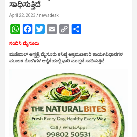
ಸಾಧಿಸುತ್ತಿದೆ
April 22, 2023
newsdesk
W
F
T
E
C
S
h
a
wi
m
o
h
ನಂದಿನಿ ಮೈಸೂರು
at
ce
tt
ail
py
ar
ಮಣಿಪಾಲ್ ಆಸ್ಪತ್ರೆ ಮೈಸೂರು ಕನಿಷ್ಠ ಆಕ್ರಮಣಕಾರಿ ಕಾರ್ಯವಿಧಾನಗಳ
s
b
er
Li
e
ಮೂಲಕ ರೋಗಿಗಳ ಆರೈಕೆಯಲ್ಲಿ ಭಾರಿ ಮುನ್ನಡೆ ಸಾಧಿಸುತ್ತಿದೆ
A
o
n
p
o
k
p
k