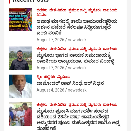
ಜಿಲ್ಲೆಗಳು
ದೇಶ-ವಿದೇಶ
ಪ್ರಮುಖ ಸುದ್ದಿ
ಮೈಸೂರು
ರಾಜಕೀಯ
ಸಿನಿಮಾ
ಆಷಾಢ ಮಾಸದಲ್ಲಿ ತಾಯಿ ಚಾಮುಂಡೇಶ್ವರಿಯ
ದರ್ಶನ ಪಡೆದರೆ ಸಕಲವೂ ಸಿದ್ಧಿಯಾಗುತ್ತದೆ
ಎಂಬ ನಂಬಿಕೆ
August 7, 2026
newsdesk
ಜಿಲ್ಲೆಗಳು
ದೇಶ-ವಿದೇಶ
ಪ್ರಮುಖ ಸುದ್ದಿ
ಮೈಸೂರು
ರಾಜಕೀಯ
ಮೈಸೂರು ಭಾಗದ ನಾಯಕ ಸಮುದಾಯಕ್ಕೆ
ರಾಜಕೀಯ ಅನ್ಯಾಯ:ಡಾ. ಕುಮಾರ ಬಂಡಳ್ಳಿ
August 7, 2026
newsdesk
ಕ್ರೈಂ
ಜಿಲ್ಲೆಗಳು
ಮೈಸೂರು
ದಾಮೋದರ್ ರಾವ್ ಸಿಂಧೆ.ಆರ್ ನಿಧನ
August 4, 2026
newsdesk
ಜಿಲ್ಲೆಗಳು
ದೇಶ-ವಿದೇಶ
ಪ್ರಮುಖ ಸುದ್ದಿ
ಮೈಸೂರು
ರಾಜಕೀಯ
ಮೈಸೂರು ಪ್ರವಾಸಿ ಮಾರ್ಗದರ್ಶಿ ಸಂಘದ
ವತಿಯಿಂದ 28ನೇ ವರ್ಷ ಚಾಮುಂಡೇಶ್ವರಿ
ಅಮ್ಮನವರ ಪೂಜಾ ಮಹೋತ್ಸವದ ಹಾಗೂ ಅನ್ನ
ಸಂತರ್ಪಣೆ