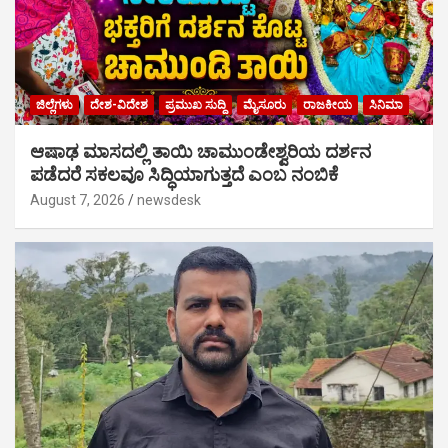
ಜಿಲ್ಲೆಗಳು
ದೇಶ-ವಿದೇಶ
ಪ್ರಮುಖ ಸುದ್ದಿ
ಮೈಸೂರು
ರಾಜಕೀಯ
ಸಿನಿಮಾ
ಆಷಾಢ ಮಾಸದಲ್ಲಿ ತಾಯಿ ಚಾಮುಂಡೇಶ್ವರಿಯ ದರ್ಶನ
ಪಡೆದರೆ ಸಕಲವೂ ಸಿದ್ಧಿಯಾಗುತ್ತದೆ ಎಂಬ ನಂಬಿಕೆ
August 7, 2026
newsdesk