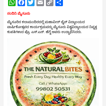
W
F
T
E
C
S
h
a
wi
m
o
h
ನಂದಿನಿ ಮೈಸೂರು
at
ce
tt
ail
py
ar
ಮೈಸೂರಿನ ಕಲಾಮಂದಿರದಲ್ಲಿ ಮಹಾವೀರ್ ಜೈನ್ ವಿದ್ಯಾಲಯದ
s
b
er
Li
e
ವಾರ್ಷಿಕೋತ್ಸವದ ಕಾರ್ಯಕ್ರಮವನ್ನು ಮೈಸೂರು ವಿಶ್ವವಿದ್ಯಾಲಯದ ನಿವೃತ್ತ
A
o
n
ಕುಪತಿಗಳಾದ ಪ್ರೊ. ಎಸ್.ಎನ್. ಹೆಗ್ಡೆ ಅವರು ಉದ್ಘಾಟಿಸಿದರು.
p
o
k
p
k