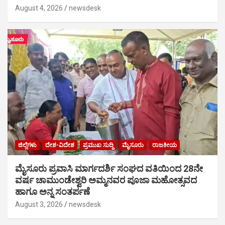
August 4, 2026
newsdesk
ಜಿಲ್ಲೆಗಳು
ದೇಶ-ವಿದೇಶ
ಪ್ರಮುಖ ಸುದ್ದಿ
ಮೈಸೂರು
ರಾಜಕೀಯ
ಮೈಸೂರು ಪ್ರವಾಸಿ ಮಾರ್ಗದರ್ಶಿ ಸಂಘದ ವತಿಯಿಂದ 28ನೇ
ವರ್ಷ ಚಾಮುಂಡೇಶ್ವರಿ ಅಮ್ಮನವರ ಪೂಜಾ ಮಹೋತ್ಸವದ
ಹಾಗೂ ಅನ್ನ ಸಂತರ್ಪಣೆ
August 3, 2026
newsdesk