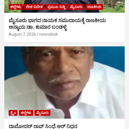
ಜಿಲ್ಲೆಗಳು
ದೇಶ-ವಿದೇಶ
ಪ್ರಮುಖ ಸುದ್ದಿ
ಮೈಸೂರು
ರಾಜಕೀಯ
ಮೈಸೂರು ಭಾಗದ ನಾಯಕ ಸಮುದಾಯಕ್ಕೆ ರಾಜಕೀಯ
ಅನ್ಯಾಯ:ಡಾ. ಕುಮಾರ ಬಂಡಳ್ಳಿ
August 7, 2026
newsdesk
ಕ್ರೈಂ
ಜಿಲ್ಲೆಗಳು
ಮೈಸೂರು
ದಾಮೋದರ್ ರಾವ್ ಸಿಂಧೆ.ಆರ್ ನಿಧನ