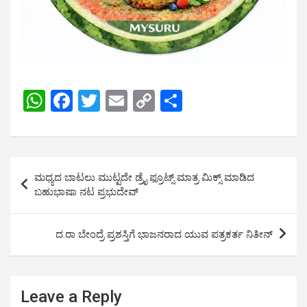
W
F
T
E
C
S
h
a
wi
m
o
h
at
ce
tt
ail
py
ar
s
b
er
Li
e
Post
ಮಧ್ಯದ ಬಾಟಲು ಮುಟ್ಟದೇ ಡ್ರೈ ಫ್ರೂಟ್ಸ್ ಮಾತ್ರ ಮಿಕ್ಸ್ ಮಾಡಿದ
A
o
n
navigation
ಬಹುಭಾಷಾ ನಟ ಪ್ರಭುದೇವ್
p
o
k
p
k
ದ.ರಾ ಬೇಂದ್ರೆ ಪ್ರಶಸ್ತಿಗೆ ಭಾಜನರಾದ ಯುವ ಪತ್ರಕರ್ತ ನಿತೀನ್
Leave a Reply