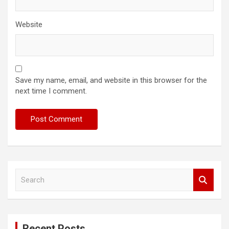
Website
Save my name, email, and website in this browser for the
next time I comment.
S
e
a
r
c
Recent Posts
h