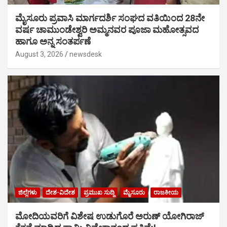
ಮೈಸೂರು ಪ್ರವಾಸಿ ಮಾರ್ಗದರ್ಶಿ ಸಂಘದ ವತಿಯಿಂದ 28ನೇ
ವರ್ಷ ಚಾಮುಂಡೇಶ್ವರಿ ಅಮ್ಮನವರ ಪೂಜಾ ಮಹೋತ್ಸವದ
ಹಾಗೂ ಅನ್ನ ಸಂತರ್ಪಣೆ
August 3, 2026
newsdesk
ಜಿಲ್ಲೆಗಳು
ದೇಶ-ವಿದೇಶ
ಪ್ರಮುಖ ಸುದ್ದಿ
ಮೈಸೂರು
ರಾಜಕೀಯ
ಮೋದಿಯವರಿಗೆ ವಿಶೇಷ ಉಡುಗೊರೆ ಅರುಣ್ ಯೋಗಿರಾಜ್