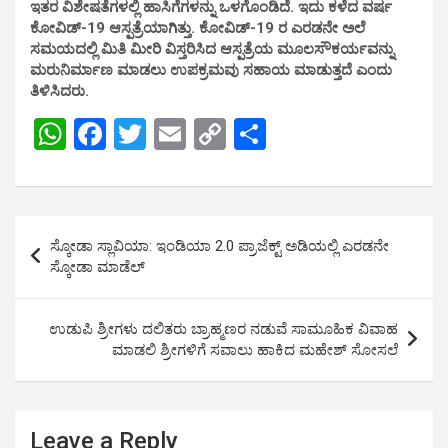
ಇತರ ವಿಶೇಷತೆಗಳಲ್ಲಿ ಹಾಸಿಗೆಗಳನ್ನು ಒಳಗೊಂಡಿದೆ. ಇದು ಕಳೆದ ವರ್ಷ
ಕೋವಿಡ್-19 ಆಸ್ಪತ್ರೆಯಾಗಿತ್ತು. ಕೋವಿಡ್-19 ರ ಎರಡನೇ ಅಲೆ
ಸಮಯದಲ್ಲಿ ಮಿತಿ ಮೀರಿ ವಿಸ್ತರಿಸಿದ ಆಸ್ಪತ್ರೆಯ ಮೂಲಸೌಕರ್ಯವನ್ನು
ಮರುನಿರ್ಮಾಣ ಮಾಡಲು ಉಪಕ್ರಮವು ಸಹಾಯ ಮಾಡುತ್ತದೆ ಎಂದು
ತಿಳಿಸಿದರು.
W
F
T
E
C
S
h
a
wi
m
o
h
at
ce
tt
ail
py
ar
s
b
er
Li
e
Post
ಸ್ಕೋಡಾ ಸ್ಲಾವಿಯಾ: ಇಂಡಿಯಾ 2.0 ಪ್ರಾಜೆಕ್ಟ್‌ ಅಡಿಯಲ್ಲಿ ಎರಡನೇ
A
o
n
navigation
ಸ್ಕೋಡಾ ಮಾಡೆಲ್‌
p
o
k
p
k
ಉಡುಪಿ ಶ್ರೀಗಳು ದಲಿತರು ಬ್ರಾಹ್ಮಣರ ನಡುವೆ ಸಾಮೂಹಿಕ ವಿವಾಹ
ಮಾಡಲಿ ಶ್ರೀಗಳಿಗೆ ಸವಾಲು ಹಾಕಿದ ಮಹೇಶ್ ಸೋಸಲೆ
Leave a Reply