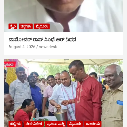
ಕ್ರೈಂ
ಜಿಲ್ಲೆಗಳು
ಮೈಸೂರು
ದಾಮೋದರ್ ರಾವ್ ಸಿಂಧೆ.ಆರ್ ನಿಧನ
August 4, 2026
newsdesk
ಜಿಲ್ಲೆಗಳು
ದೇಶ-ವಿದೇಶ
ಪ್ರಮುಖ ಸುದ್ದಿ
ಮೈಸೂರು
ರಾಜಕೀಯ