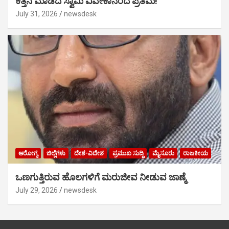
ಕೆತ್ತನೆ ಮಾಡಿದ ಸ್ವಾಮಿ ವಿವೇಕಾನಂದ ಪ್ರತಿಮೆ!
July 31, 2026
newsdesk
ಆರೋಗ್ಯ
ಜಿಲ್ಲೆಗಳು
ದೇಶ-ವಿದೇಶ
ಪ್ರಮುಖ ಸುದ್ದಿ
ಮೈಸೂರು
ರಾಜಕೀಯ
ಒಣಗುತ್ತಿರುವ ಹೊಲಗಳಿಗೆ ಮರುಜೀವ ನೀಡುವ ಜಾಣ್ಮೆ
July 29, 2026
newsdesk