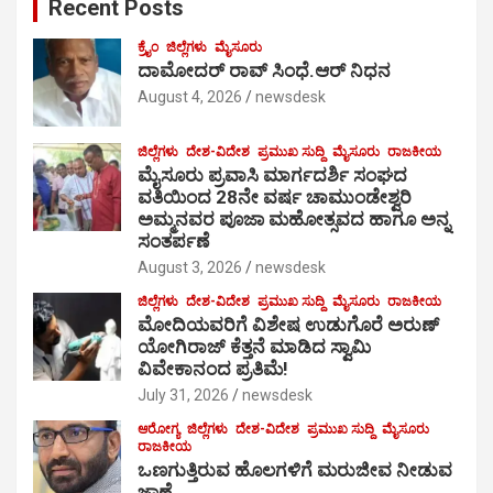
Recent Posts
h
ಕ್ರೈಂ
ಜಿಲ್ಲೆಗಳು
ಮೈಸೂರು
ದಾಮೋದರ್ ರಾವ್ ಸಿಂಧೆ.ಆರ್ ನಿಧನ
August 4, 2026
newsdesk
ಜಿಲ್ಲೆಗಳು
ದೇಶ-ವಿದೇಶ
ಪ್ರಮುಖ ಸುದ್ದಿ
ಮೈಸೂರು
ರಾಜಕೀಯ
ಮೈಸೂರು ಪ್ರವಾಸಿ ಮಾರ್ಗದರ್ಶಿ ಸಂಘದ
ವತಿಯಿಂದ 28ನೇ ವರ್ಷ ಚಾಮುಂಡೇಶ್ವರಿ
ಅಮ್ಮನವರ ಪೂಜಾ ಮಹೋತ್ಸವದ ಹಾಗೂ ಅನ್ನ
ಸಂತರ್ಪಣೆ
August 3, 2026
newsdesk
ಜಿಲ್ಲೆಗಳು
ದೇಶ-ವಿದೇಶ
ಪ್ರಮುಖ ಸುದ್ದಿ
ಮೈಸೂರು
ರಾಜಕೀಯ
ಮೋದಿಯವರಿಗೆ ವಿಶೇಷ ಉಡುಗೊರೆ ಅರುಣ್
ಯೋಗಿರಾಜ್ ಕೆತ್ತನೆ ಮಾಡಿದ ಸ್ವಾಮಿ
ವಿವೇಕಾನಂದ ಪ್ರತಿಮೆ!
July 31, 2026
newsdesk
ಆರೋಗ್ಯ
ಜಿಲ್ಲೆಗಳು
ದೇಶ-ವಿದೇಶ
ಪ್ರಮುಖ ಸುದ್ದಿ
ಮೈಸೂರು
ರಾಜಕೀಯ
ಒಣಗುತ್ತಿರುವ ಹೊಲಗಳಿಗೆ ಮರುಜೀವ ನೀಡುವ
ಜಾಣ್ಮೆ