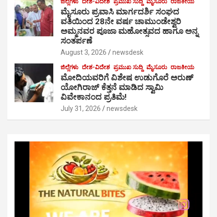
ಜಿಲ್ಲೆಗಳು
ದೇಶ-ವಿದೇಶ
ಪ್ರಮುಖ ಸುದ್ದಿ
ಮೈಸೂರು
ರಾಜಕೀಯ
ಮೈಸೂರು ಪ್ರವಾಸಿ ಮಾರ್ಗದರ್ಶಿ ಸಂಘದ
ವತಿಯಿಂದ 28ನೇ ವರ್ಷ ಚಾಮುಂಡೇಶ್ವರಿ
ಅಮ್ಮನವರ ಪೂಜಾ ಮಹೋತ್ಸವದ ಹಾಗೂ ಅನ್ನ
ಸಂತರ್ಪಣೆ
August 3, 2026
newsdesk
ಜಿಲ್ಲೆಗಳು
ದೇಶ-ವಿದೇಶ
ಪ್ರಮುಖ ಸುದ್ದಿ
ಮೈಸೂರು
ರಾಜಕೀಯ
ಮೋದಿಯವರಿಗೆ ವಿಶೇಷ ಉಡುಗೊರೆ ಅರುಣ್
ಯೋಗಿರಾಜ್ ಕೆತ್ತನೆ ಮಾಡಿದ ಸ್ವಾಮಿ
ವಿವೇಕಾನಂದ ಪ್ರತಿಮೆ!
July 31, 2026
newsdesk