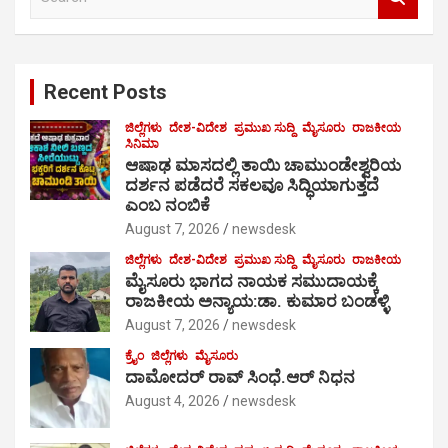
e
a
r
c
Recent Posts
h
ಜಿಲ್ಲೆಗಳು
ದೇಶ-ವಿದೇಶ
ಪ್ರಮುಖ ಸುದ್ದಿ
ಮೈಸೂರು
ರಾಜಕೀಯ
ಸಿನಿಮಾ
ಆಷಾಢ ಮಾಸದಲ್ಲಿ ತಾಯಿ ಚಾಮುಂಡೇಶ್ವರಿಯ
ದರ್ಶನ ಪಡೆದರೆ ಸಕಲವೂ ಸಿದ್ಧಿಯಾಗುತ್ತದೆ
ಎಂಬ ನಂಬಿಕೆ
August 7, 2026
newsdesk
ಜಿಲ್ಲೆಗಳು
ದೇಶ-ವಿದೇಶ
ಪ್ರಮುಖ ಸುದ್ದಿ
ಮೈಸೂರು
ರಾಜಕೀಯ
ಮೈಸೂರು ಭಾಗದ ನಾಯಕ ಸಮುದಾಯಕ್ಕೆ
ರಾಜಕೀಯ ಅನ್ಯಾಯ:ಡಾ. ಕುಮಾರ ಬಂಡಳ್ಳಿ
August 7, 2026
newsdesk
ಕ್ರೈಂ
ಜಿಲ್ಲೆಗಳು
ಮೈಸೂರು
ದಾಮೋದರ್ ರಾವ್ ಸಿಂಧೆ.ಆರ್ ನಿಧನ
August 4, 2026
newsdesk