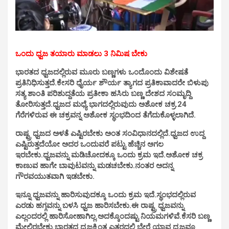
ಒಂದು ಧ್ವಜ ತಯಾರು ಮಾಡಲು 3 ನಿಮಿಷ ಬೇಕು
ಭಾರತದ ಧ್ವಜದಲ್ಲಿರುವ ಮೂರು ಬಣ್ಣಗಳು ಒಂದೊಂದು ವಿಶೇಷತೆ
ಪ್ರತಿನಿಧಿಸುತ್ತದೆ.ಕೇಸರಿ ಧೈರ್ಯ ಶೌರ್ಯ ತ್ಯಾಗದ ಪ್ರತಿಕಾವಾದರೇ ಬಿಳುಪು
ಸತ್ಯ ಶಾಂತಿ ಪರಿಶುದ್ದತೆಯ ಪ್ರತೀಕಾ ಹಸಿರು ಬಣ್ಣ ದೇಶದ ಸಂಮೃದ್ದಿ
ತೋರಿಸುತ್ತದೆ.ಧ್ವಜದ ಮಧ್ಯೆ ಭಾಗದಲ್ಲಿರುವುದು ಅಶೋಕ ಚಕ್ರ.24
ಗೆರೆಗಳಿರುವ ಈ ಚಕ್ರವನ್ನ ಅಶೋಕ ಸ್ಥಂಭದಿಂದ ತೆಗೆದುಕೊಳ್ಳಲಾಗಿದೆ.
ರಾಷ್ಟ್ರ ಧ್ವಜದ ಅಳತೆ ಎಷ್ಟಿರಬೇಕು ಅಂತ ಸಂವಿಧಾನದಲ್ಲಿದೆ.ಧ್ವಜದ ಉದ್ದ
ಎಷ್ಟಿರುತ್ತದೆಯೋ ಅದರ ಒಂದುವರೆ ಪಟ್ಟು ಹೆಚ್ಚಿನ ಅಗಲ
ಇರಬೇಕು.ಧ್ವಜವನ್ನು ಮಡಿಚೋದಕ್ಕೂ ಒಂದು ಕ್ರಮ ಇದೆ.ಅಶೋಕ ಚಕ್ರ
ಕಾಣುವ ಹಾಗೇ ಬಾವುಟವನ್ನು ಮಡಚಬೇಕು.ನಂತರ ಅದನ್ನ
ಗೌರವಯುತವಾಗಿ ಇಡಬೇಕು.
ಇನ್ನೂ ಧ್ವಜವನ್ನು ಹಾರಿಸುವುದಕ್ಕೂ ಒಂದು ಕ್ರಮ ಇದೆ.ಸ್ಥಂಭದಲ್ಲಿರುವ
ಎರಡು ಹಗ್ಗವನ್ನು ಬಳಸಿ ಧ್ವಜ ಹಾರಿಸಬೇಕು.ಈ ರಾಷ್ಟ್ರ ಧ್ವಜವನ್ನು
ಎಲ್ಲಂದರಲ್ಲಿ ಹಾರಿಸೋಹಾಗಿಲ್ಲ.ಅದಕ್ಕೊಂದಷ್ಟು ನಿಯಮಗಳಿವೆ.ಕೆಸರಿ ಬಣ್ಣ
ಮೇಲಿರಬೇಕು.ಭಾರತದ ಧ್ವಜಕ್ಕಿಂತ ಎತ್ತರದಲ್ಲಿ ಬೇರೆ ಯಾವ ಧ್ವಜವೂ