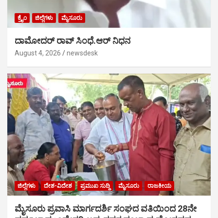
ಕ್ರೈಂ
ಜಿಲ್ಲೆಗಳು
ಮೈಸೂರು
ದಾಮೋದರ್ ರಾವ್ ಸಿಂಧೆ.ಆರ್ ನಿಧನ
August 4, 2026
newsdesk
ಜಿಲ್ಲೆಗಳು
ದೇಶ-ವಿದೇಶ
ಪ್ರಮುಖ ಸುದ್ದಿ
ಮೈಸೂರು
ರಾಜಕೀಯ
ಮೈಸೂರು ಪ್ರವಾಸಿ ಮಾರ್ಗದರ್ಶಿ ಸಂಘದ ವತಿಯಿಂದ 28ನೇ