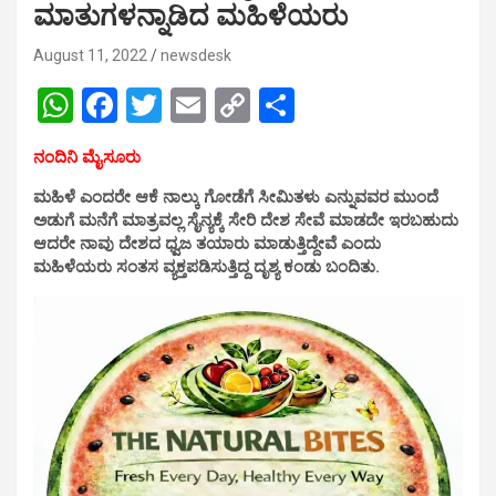
ಮಾತುಗಳನ್ನಾಡಿದ ಮಹಿಳೆಯರು
August 11, 2022
newsdesk
W
F
T
E
C
S
h
a
wi
m
o
h
ನಂದಿನಿ ಮೈಸೂರು
at
ce
tt
ail
py
ar
ಮಹಿಳೆ ಎಂದರೇ ಆಕೆ ನಾಲ್ಕು ಗೋಡೆಗೆ ಸೀಮಿತಳು ಎನ್ನುವವರ ಮುಂದೆ
s
b
er
Li
e
ಅಡುಗೆ ಮನೆಗೆ ಮಾತ್ರವಲ್ಲ ಸೈನ್ಯಕ್ಕೆ ಸೇರಿ ದೇಶ ಸೇವೆ ಮಾಡದೇ ಇರಬಹುದು
A
o
n
ಆದರೇ ನಾವು ದೇಶದ ಧ್ವಜ ತಯಾರು ಮಾಡುತ್ತಿದ್ದೇವೆ ಎಂದು
ಮಹಿಳೆಯರು ಸಂತಸ ವ್ಯಕ್ತಪಡಿಸುತ್ತಿದ್ದ‌ ದೃಶ್ಯ ಕಂಡು ಬಂದಿತು.
p
o
k
p
k