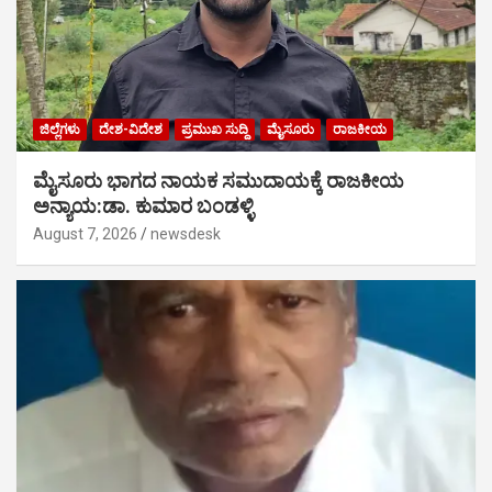
ಜಿಲ್ಲೆಗಳು
ದೇಶ-ವಿದೇಶ
ಪ್ರಮುಖ ಸುದ್ದಿ
ಮೈಸೂರು
ರಾಜಕೀಯ
ಮೈಸೂರು ಭಾಗದ ನಾಯಕ ಸಮುದಾಯಕ್ಕೆ ರಾಜಕೀಯ
ಅನ್ಯಾಯ:ಡಾ. ಕುಮಾರ ಬಂಡಳ್ಳಿ
August 7, 2026
newsdesk