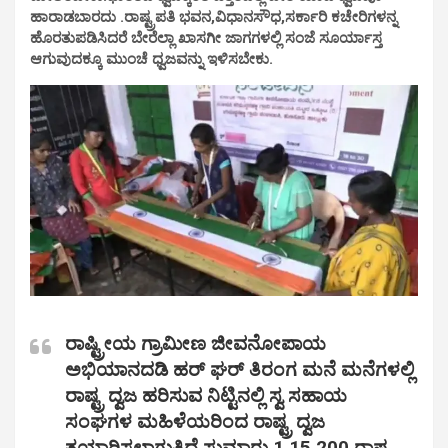
ಹಾರಾಡಬಾರದು .ರಾಷ್ಟ್ರಪತಿ ಭವನ,ವಿಧಾನಸೌಧ,ಸರ್ಕಾರಿ ಕಚೇರಿಗಳನ್ನ
ಹೊರತುಪಡಿಸಿದರೆ ಬೇರೆಲ್ಲಾ ಖಾಸಗೀ ಜಾಗಗಳಲ್ಲಿ ಸಂಜೆ ಸೂರ್ಯಾಸ್ತ
ಆಗುವುದಕ್ಕೂ ಮುಂಚೆ ಧ್ವಜವನ್ನು ಇಳಿಸಬೇಕು.
ರಾಷ್ಟ್ರೀಯ ಗ್ರಾಮೀಣ ಜೀವನೋಪಾಯ
ಅಭಿಯಾನದಡಿ ಹರ್ ಘರ್ ತಿರಂಗ ಮನೆ ಮನೆಗಳಲ್ಲಿ
ರಾಷ್ಟ್ರ ದ್ವಜ ಹರಿಸುವ ನಿಟ್ಟಿನಲ್ಲಿ ಸ್ವ ಸಹಾಯ
ಸಂಘಗಳ ಮಹಿಳೆಯರಿಂದ ರಾಷ್ಟ್ರ ದ್ವಜ
ತಯಾರಿಸಲಾಗುತ್ತಿದೆ ಸುಮಾರು 1,15,200 ರಾಷ್ಟ್ರ