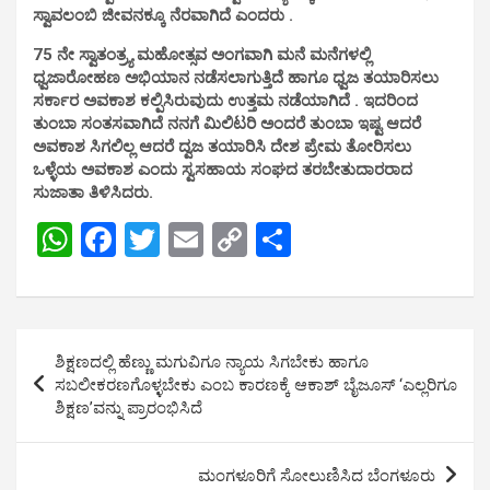
ಸ್ವಾವಲಂಬಿ ಜೀವನಕ್ಕೂ ನೆರವಾಗಿದೆ ಎಂದರು .
75 ನೇ ಸ್ವಾತಂತ್ರ್ಯ ಮಹೋತ್ಸವ ಅಂಗವಾಗಿ ಮನೆ ಮನೆಗಳಲ್ಲಿ
ಧ್ವಜಾರೋಹಣ ಅಭಿಯಾನ ನಡೆಸಲಾಗುತ್ತಿದೆ ಹಾಗೂ ಧ್ವಜ ತಯಾರಿಸಲು
ಸರ್ಕಾರ ಅವಕಾಶ ಕಲ್ಪಿಸಿರುವುದು ಉತ್ತಮ ನಡೆಯಾಗಿದೆ . ಇದರಿಂದ
ತುಂಬಾ ಸಂತಸವಾಗಿದೆ ನನಗೆ ಮಿಲಿಟರಿ ಅಂದರೆ ತುಂಬಾ ಇಷ್ಟ ಆದರೆ
ಅವಕಾಶ ಸಿಗಲಿಲ್ಲ ಆದರೆ ದ್ವಜ ತಯಾರಿಸಿ ದೇಶ ಪ್ರೇಮ ತೋರಿಸಲು
ಒಳ್ಳೆಯ ಅವಕಾಶ ಎಂದು ಸ್ವಸಹಾಯ ಸಂಘದ ತರಬೇತುದಾರರಾದ
ಸುಜಾತಾ ತಿಳಿಸಿದರು.
W
F
T
E
C
S
h
a
wi
m
o
h
at
ce
tt
ail
py
ar
s
b
er
Li
e
Post
ಶಿಕ್ಷಣದಲ್ಲಿ ಹೆಣ್ಣು ಮಗುವಿಗೂ ನ್ಯಾಯ ಸಿಗಬೇಕು ಹಾಗೂ
A
o
n
navigation
ಸಬಲೀಕರಣಗೊಳ್ಳಬೇಕು ಎಂಬ ಕಾರಣಕ್ಕೆ ಆಕಾಶ್ ಬೈಜೂಸ್ ‘ಎಲ್ಲರಿಗೂ
p
o
k
ಶಿಕ್ಷಣ’ವನ್ನು ಪ್ರಾರಂಭಿಸಿದೆ
p
k
ಮಂಗಳೂರಿಗೆ ಸೋಲುಣಿಸಿದ ಬೆಂಗಳೂರು