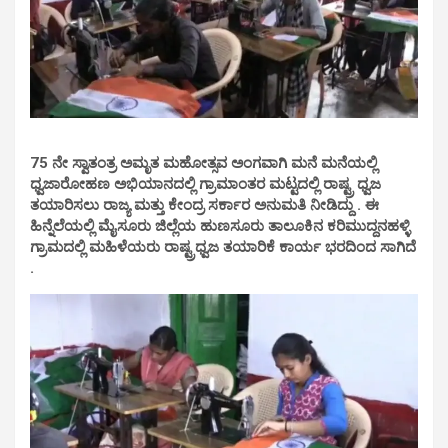
75 ನೇ ಸ್ವಾತಂತ್ರ ಅಮೃತ ಮಹೋತ್ಸವ ಅಂಗವಾಗಿ ಮನೆ ಮನೆಯಲ್ಲಿ
ಧ್ವಜಾರೋಹಣ ಅಭಿಯಾನದಲ್ಲಿ ಗ್ರಾಮಾಂತರ ಮಟ್ಟದಲ್ಲಿ ರಾಷ್ಟ್ರ ಧ್ವಜ
ತಯಾರಿಸಲು ರಾಜ್ಯ ಮತ್ತು ಕೇಂದ್ರ ಸರ್ಕಾರ ಅನುಮತಿ ನೀಡಿದ್ದು . ಈ
ಹಿನ್ನೆಲೆಯಲ್ಲಿ ಮೈಸೂರು ಜಿಲ್ಲೆಯ ಹುಣಸೂರು ತಾಲೂಕಿನ ಕರಿಮುದ್ದನಹಳ್ಳಿ
ಗ್ರಾಮದಲ್ಲಿ ಮಹಿಳೆಯರು ರಾಷ್ಟ್ರಧ್ವಜ ತಯಾರಿಕೆ ಕಾರ್ಯ ಭರದಿಂದ ಸಾಗಿದೆ
.