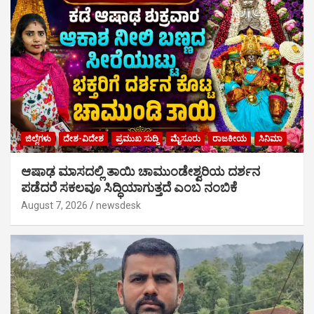
ಜಿಲ್ಲೆಗಳು
ದೇಶ-ವಿದೇಶ
ಪ್ರಮುಖ ಸುದ್ದಿ
ಮೈಸೂರು
ರಾಜಕೀಯ
ಸಿನಿಮಾ
ಆಷಾಢ ಮಾಸದಲ್ಲಿ ತಾಯಿ ಚಾಮುಂಡೇಶ್ವರಿಯ ದರ್ಶನ
ಪಡೆದರೆ ಸಕಲವೂ ಸಿದ್ಧಿಯಾಗುತ್ತದೆ ಎಂಬ ನಂಬಿಕೆ
August 7, 2026
newsdesk