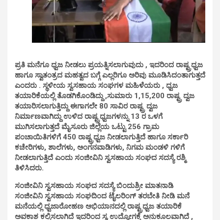
ಪ್ರತಿ ಮನೆಗೂ ಧ್ವಜ ನೀಡಲು ಪ್ರಯತ್ನಿಸಲಾಗುವುದು , ಇದರಿಂದ ರಾಷ್ಟ್ರಧ್ವಜ
ಹಾಗೂ ಸ್ವಾತಂತ್ರದ ಮಹತ್ವದ ಬಗ್ಗೆ ಎಲ್ಲರಿಗೂ ಅರಿವು ಮೂಡಿಸಿದಂತಾಗುತ್ತದೆ
ಎಂದರು . ಸ್ಥಳೀಯ ಸ್ವಸಹಾಯ ಸಂಘಗಳ ಮಹಿಳೆಯರು , ಧ್ವಜ
ತಯಾರಿಕೆಯಲ್ಲಿ ತೊಡಗಿಕೊಂಡಿದ್ದು ,ಸುಮಾರು 1,15,200 ರಾಷ್ಟ್ರ ದ್ವಜ
ತಯಾರಿಸಲಾಗುತ್ತಿದ್ದು ಈಗಾಗಲೇ 80 ಸಾವಿರ ರಾಷ್ಟ್ರ ದ್ವಜ
ನಿರ್ಮಾಣವಾಗಿದ್ದು ಉಳಿದ ರಾಷ್ಟ್ರಧ್ವಜಗಳನ್ನು 13 ರ ಒಳಗೆ
ಮುಗಿಸಲಾಗುತ್ತದೆ ಮೈಸೂರು ಜಿಲ್ಲೆಯ ಒಟ್ಟು 256 ಗ್ರಾಮ
ಪಂಚಾಯಿತಿಗಳಿಗೆ 450 ರಾಷ್ಟ್ರಧ್ವಜ ನೀಡಲಾಗುತ್ತಿದೆ ಹಾಗೂ ಸರ್ಕಾರಿ
ಕಚೇರಿಗಳು, ಶಾಲೆಗಳು, ಅಂಗನವಾಡಿಗಳು, ನಿಗಮ ಮಂಡಳಿ ಗಳಿಗೆ
ನೀಡಲಾಗುತ್ತಿದೆ ಎಂದು ಸಂಜೀವಿನಿ ಸ್ವಸಹಾಯ ಸಂಘದ ಸದಸ್ಯೆ ರಶ್ಮಿ
ತಿಳಿಸಿದರು.
ಸಂಜೀವಿನಿ ಸ್ವಸಹಾಯ ಸಂಘದ ಸದಸ್ಯೆ ಬಿಂದುಶ್ರೀ ಮಾತನಾಡಿ
ಸಂಜೀವಿನಿ ಸ್ವಸಹಾಯ ಸಂಘದಿಂದ ಟೈಲರಿಂಗ್ ತರಬೇತಿ ನೀಡಿ ಮನೆ
ಮನೆಯಲ್ಲಿ ಧ್ವಜಾರೋಹಣ ಅಭಿಯಾನದಲ್ಲಿ ರಾಷ್ಟ್ರಧ್ವಜ ತಯಾರಿಕೆ
ಅವಕಾಶ ಕಲ್ಪಿಸಲಾಗಿದೆ ಇದರಿಂದ ಸ್ವ ಉದ್ಯೋಗಕ್ಕೆ ಅನುಕೂಲವಾಗಿದೆ ,