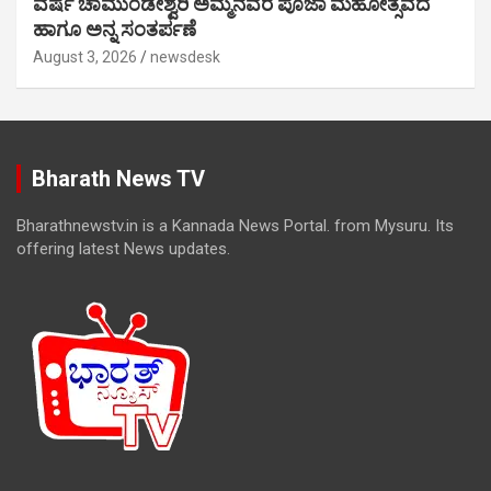
ವರ್ಷ ಚಾಮುಂಡೇಶ್ವರಿ ಅಮ್ಮನವರ ಪೂಜಾ ಮಹೋತ್ಸವದ
ಹಾಗೂ ಅನ್ನ ಸಂತರ್ಪಣೆ
August 3, 2026
newsdesk
Bharath News TV
Bharathnewstv.in is a Kannada News Portal. from Mysuru. Its
offering latest News updates.