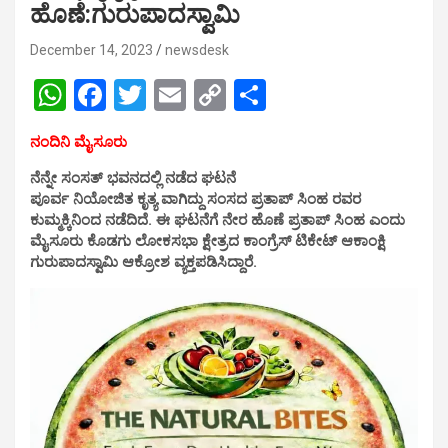
ಹೊಣೆ:ಗುರುಪಾದಸ್ವಾಮಿ
December 14, 2023
newsdesk
W
F
T
E
C
S
h
a
wi
m
o
h
ನಂದಿನಿ ಮೈಸೂರು
at
ce
tt
ail
py
ar
ನೆನ್ನೇ ಸಂಸತ್ ಭವನದಲ್ಲಿ ನಡೆದ ಘಟನೆ
s
b
er
Li
e
ಪೂರ್ವ ನಿಯೋಜಿತ ಕೃತ್ಯ ವಾಗಿದ್ದು ಸಂಸದ ಪ್ರತಾಪ್ ಸಿಂಹ ರವರ
A
o
n
ಕುಮ್ಮಕ್ಕಿನಿಂದ ನಡೆದಿದೆ. ಈ ಘಟನೆಗೆ ನೇರ ಹೊಣೆ ಪ್ರತಾಪ್ ಸಿಂಹ ಎಂದು
ಮೈಸೂರು ಕೊಡಗು ಲೋಕಸಭಾ ಕ್ಷೇತ್ರದ ಕಾಂಗ್ರೆಸ್ ಟಿಕೇಟ್ ಆಕಾಂಕ್ಷಿ
p
o
k
ಗುರುಪಾದಸ್ವಾಮಿ ಆಕ್ರೋಶ ವ್ಯಕ್ತಪಡಿಸಿದ್ದಾರೆ‌.
p
k