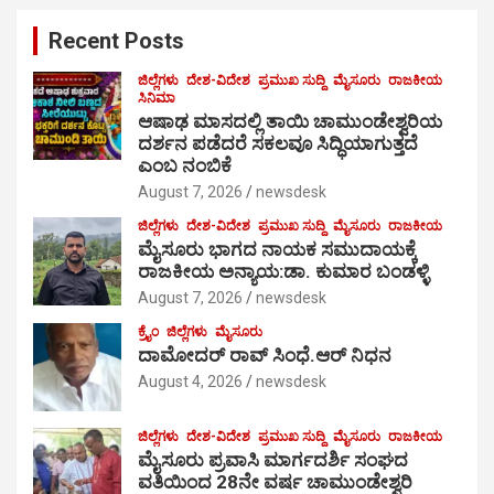
c
Recent Posts
h
ಜಿಲ್ಲೆಗಳು
ದೇಶ-ವಿದೇಶ
ಪ್ರಮುಖ ಸುದ್ದಿ
ಮೈಸೂರು
ರಾಜಕೀಯ
ಸಿನಿಮಾ
ಆಷಾಢ ಮಾಸದಲ್ಲಿ ತಾಯಿ ಚಾಮುಂಡೇಶ್ವರಿಯ
ದರ್ಶನ ಪಡೆದರೆ ಸಕಲವೂ ಸಿದ್ಧಿಯಾಗುತ್ತದೆ
ಎಂಬ ನಂಬಿಕೆ
August 7, 2026
newsdesk
ಜಿಲ್ಲೆಗಳು
ದೇಶ-ವಿದೇಶ
ಪ್ರಮುಖ ಸುದ್ದಿ
ಮೈಸೂರು
ರಾಜಕೀಯ
ಮೈಸೂರು ಭಾಗದ ನಾಯಕ ಸಮುದಾಯಕ್ಕೆ
ರಾಜಕೀಯ ಅನ್ಯಾಯ:ಡಾ. ಕುಮಾರ ಬಂಡಳ್ಳಿ
August 7, 2026
newsdesk
ಕ್ರೈಂ
ಜಿಲ್ಲೆಗಳು
ಮೈಸೂರು
ದಾಮೋದರ್ ರಾವ್ ಸಿಂಧೆ.ಆರ್ ನಿಧನ
August 4, 2026
newsdesk
ಜಿಲ್ಲೆಗಳು
ದೇಶ-ವಿದೇಶ
ಪ್ರಮುಖ ಸುದ್ದಿ
ಮೈಸೂರು
ರಾಜಕೀಯ
ಮೈಸೂರು ಪ್ರವಾಸಿ ಮಾರ್ಗದರ್ಶಿ ಸಂಘದ
ವತಿಯಿಂದ 28ನೇ ವರ್ಷ ಚಾಮುಂಡೇಶ್ವರಿ