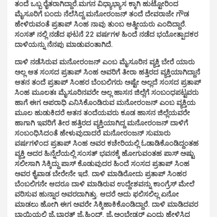
ತಂದೆ ಒಬ್ಬ ರೈತರಾಗಿದ್ದಾರೆ.ಮಗನ ವಿಧ್ಯಾಭ್ಯಾಸ ಕ್ಕಾಗಿ ಹುಟ್ಟೋರಿಂದ
ಮೈಸೂರಿಗೆ ಬಂದು ನೆಲೆಸಿದ್ದ.ಮನೋರಂಜನ್ ತಂದೆ ದೇವರಾಜೇ ಗೌಡ
ಹೇಳಿರುವಂತೆ ಪ್ರತಾಪ್ ಸಿಂಹ ನಾವು ತುಂಬ ಆತ್ಮೀಯರು ಎಂದಿದ್ದಾರೆ.
ಸಂಸತ್ ನಲ್ಲಿ ನಡೆದ ಘಟನೆ 22 ವರ್ಷಗಳ ಹಿಂದೆ ನಡೆದ ಭಯೋತ್ಪಾದಕರ
ದಾಳಿಯನ್ನು ನೆನಪು ಮಾಡುವಂತಾಗಿದೆ.
ದಾಳಿ ನಡೆಸಿರುವ ಮನೋರಂಜನ್ ಎಂಬ ಮೈಸೂರಿನ ವ್ಯಕ್ತಿ ಬೇರೆ ಯಾರು
ಅಲ್ಲ ಆತ ಸಂಸದ ಪ್ರತಾಪ್ ಸಿಂಹ ಅವರಿಗೆ ತೀರಾ ಹತ್ತಿರದ ವ್ಯಕ್ತಿಯಾಗಿದ್ದಾನೆ
ಆತನ ತಂದೆ ಪ್ರತಾಪ್ ಸಿಂಹರ ಬೆಂಬಲಿಗರು ಅಷ್ಟೇ ಅಲ್ಲದೆ ಸಂಸದ ಪ್ರತಾಪ್
ಸಿಂಹ ಮೂಲತಃ ಮೈಸೂರಿನವರೇ ಅಲ್ಲ ಹಾಸನ ಜಿಲ್ಲೆಗೆ ಸಂಬಂಧಪಟ್ಟವರು
ಹಾಗೆ ಈಗ ಅಪರಾಧಿ ಎನಿಸಿಕೊಂಡಿರುವ ಮನೋರಂಜನ್ ಎಂಬ ವ್ಯಕ್ತಿಯ
ಮೂಲ ಹುಡುಕಿದರೆ ಆತನ ತಂದೆಯವರು ಕೂಡ ಹಾಸನ ಜಿಲ್ಲೆಯವರೇ
ಹಾಗಾಗಿ ಇವರಿಗೆ ತೀರ ಹತ್ತಿರದ ವ್ಯಕ್ತಿಯಾಗಿದ್ದ ಮನೋರಂಜನ್ ದಾಳಿಗೆ
ಸಂಬಂಧಿಸಿದಂತೆ ಹೇಳುವುದಾದರೆ ಮನೋರಂಜನ್ ಸುಮಾರು
ವರ್ಷಗಳಿಂದ ಪ್ರತಾಪ್ ಸಿಂಹ ಅವರ ಕಚೇರಿಯಲ್ಲಿ ಓಡಾಡಿಕೊಂಡಿದ್ದಂತಹ
ವ್ಯಕ್ತಿ ಅದರ ಹಿನ್ನೆಲೆಯಲ್ಲಿ ಸಂಸತ್ ಭವನಕ್ಕೆ ಹೋಗುವಂತಹ ಪಾಸ್ ಅಷ್ಟು
ಸಲೀಸಾಗಿ ಸಿಕ್ಕಿದ್ದು ಪಾಸ್ ಕೊಡುವುದರ ಹಿಂದೆ ಸಂಸದ ಪ್ರತಾಪ್ ಸಿಂಹ
ಅವರ ಕೈವಾಡ ಬೇರೇನೇ ಇದೆ. ದಾಳಿ ಮಾಡಿರೋದು ಪ್ರತಾಪ್ ಸಿಂಹರ
ಬೆಂಬಲಿಗನೇ ಆದರೂ ದಾಳಿ ಮಾಡಿರುವ ಉದ್ದೇಶವನ್ನು ಕಾಂಗ್ರೆಸ್ ಮೇಲೆ
ವರಿಸುವ ಹುನ್ನಾರ ಅವರದಾಗಿತ್ತು. ಆದರೆ ಅದು ಫಲಿಸಲಿಲ್ಲ ಏನೋ
ಮಾಡಲು ಹೋಗಿ ಈಗ ಅವರೇ ಸಿಕ್ಕಿಹಾಕಿಕೊಂಡಿದ್ದಾರೆ. ದಾಳಿ ಮಾಡಿದವರ
ಬಾಯಿಯಲ್ಲಿ ಜೈ ಭಾರತ್ ಜೈ ಹಿಂದ್. ಜೈ ಅಂಬೇಡ್ಕರ್ ಎಂದು ಹೇಳಿಸಿದ