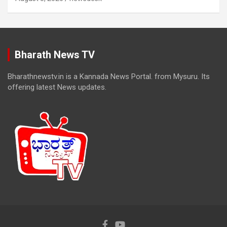
Bharath News TV
Bharathnewstv.in is a Kannada News Portal. from Mysuru. Its
offering latest News updates.