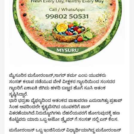
ಮೈಸೂರಿನ ಮನೋರಂಜನ್,ಸಾಗರ್ ಶರ್ಮ ಎಂಬ ಯುವಕರು
ಸಂಸತ್ ಕಲಾಪ ನಡೆಯುವ ವೇಳೆ ವೀಕ್ಷಕರ ಗ್ಯಾಲರಿಯಿಂದ ಸಂಸದರ
ಗ್ಯಾಲರಿಗೆ ಏಕಾಏಕಿ ಜಿಗಿದು ಹಳದಿ ಬಣ್ಣದ ಹೊಗೆ ಸೂಸಿ ಆತಂಕ
ಸೃಷ್ಠಿಸಿದ್ದಾರೆ.
ಭಾರಿ ಭದ್ರತಾ ವೈಫಲ್ಯದಿಂದ ಆತಂಕದ ವಾತಾವರಣ ಎದುರಾಗಿತ್ತು.ಪ್ರತಾಪ್
ಸಿಂಹ ಅವರಿಂದಲೇ ಕೃತ್ಯವೆಸಗಿದ ಯುವಕರಿಗೆ ಪಾಸ್
ವಿತರಣೆಯಾಗಿದೆ.ನಿರುದ್ಯೋಗಿಗಳು ದೆಹಲಿಯವರಗೆ ಹೋಗುವುದಕ್ಕೆ ಹಣ
ಕೊಟ್ಟವರು ಯಾರು.ಒಬ್ಬ ಆಟೋ ಡ್ರೈವರ್ ಗೆ ಸಂಸತ್ ನಲ್ಲಿ ಏನ್ ಕೆಲಸ.
ಮನೋರಂಜನ್ ಒಬ್ಬ ಇಂಜಿನಿಯರ್ ವಿಧ್ಯಾರ್ಥಿಯಾಗಿದ್ದ ಮನೋರಂಜನ್