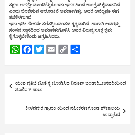
ತಕ್ಷಣ ಅದನ್ನೇ ಮುಂದಿಟ್ಟುಕೊಂಡು ಇದರ ಹಿಂದೆ ಕಾಂಗ್ರೆಸ್ ಕೈವಾಡವಿದೆ
ಎಂದು ಬಿಂಬಿಸುವ ಆಲೋಚನೆ ಅವರ್ದಾಗಿತ್ತು. ಆದರೆ ಅವೆಲ್ಲವೂ ಈಗ
ತಲೆಕೆಳಗಾಗಿದೆ
ಇದು ಇಡೀ ದೇಶವೇ ತಲೆತಗ್ಗಿಸುವಂತಹ ಕೃತ್ಯವಾಗಿದೆ. ಹಾಗಾಗಿ ಅವರನ್ನು
ಸಂಸದ ಸ್ಥಾನದಿಂದ ಅಮಾನತುಗೊಳಿಸಿ ಅವರ ವಿರುದ್ಧ ಸೂಕ್ತ ಕ್ರಮ
ಕೈಗೊಳ್ಳಬೇಕೆಂದು ಆಗ್ರಹಿಸಿದರು.
W
F
T
E
C
S
h
a
wi
m
o
h
at
ce
tt
ail
py
ar
s
b
er
Li
e
Post
ಯುವ ಪ್ರತಿಭೆ ಜೊತೆ ಕೈ ಜೋಡಿಸಿದ ನಿರೂಪ್ ಭಂಡಾರಿ…ಜನವರಿಯಿಂದ
A
o
n
navigation
ಶೂಟಿಂಗ್ ಚಾಲು
p
o
k
p
k
ಕೀಳನಪುರ ಗ್ರಾ.ಪಂ ಯಿಂದ ನವೀಕರಣಗೊಂಡ ಶೌಚಾಲಯ
ಉದ್ಘಾಟನೆ