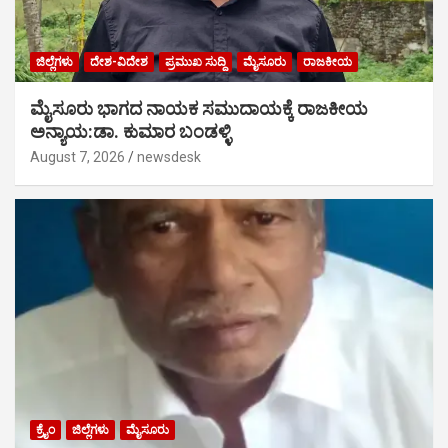
ಜಿಲ್ಲೆಗಳು
ದೇಶ-ವಿದೇಶ
ಪ್ರಮುಖ ಸುದ್ದಿ
ಮೈಸೂರು
ರಾಜಕೀಯ
ಮೈಸೂರು ಭಾಗದ ನಾಯಕ ಸಮುದಾಯಕ್ಕೆ ರಾಜಕೀಯ
ಅನ್ಯಾಯ:ಡಾ. ಕುಮಾರ ಬಂಡಳ್ಳಿ
August 7, 2026
newsdesk
ಕ್ರೈಂ
ಜಿಲ್ಲೆಗಳು
ಮೈಸೂರು