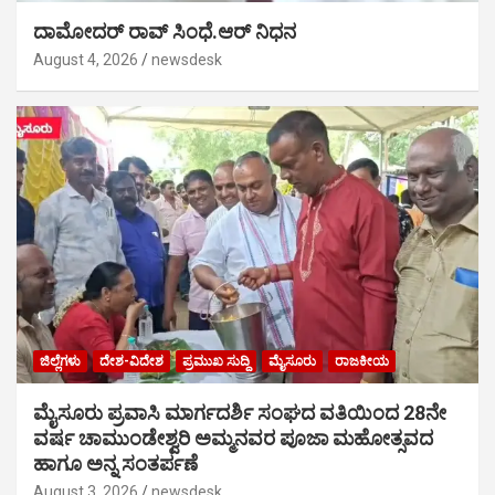
ದಾಮೋದರ್ ರಾವ್ ಸಿಂಧೆ.ಆರ್ ನಿಧನ
August 4, 2026
newsdesk
ಜಿಲ್ಲೆಗಳು
ದೇಶ-ವಿದೇಶ
ಪ್ರಮುಖ ಸುದ್ದಿ
ಮೈಸೂರು
ರಾಜಕೀಯ
ಮೈಸೂರು ಪ್ರವಾಸಿ ಮಾರ್ಗದರ್ಶಿ ಸಂಘದ ವತಿಯಿಂದ 28ನೇ
ವರ್ಷ ಚಾಮುಂಡೇಶ್ವರಿ ಅಮ್ಮನವರ ಪೂಜಾ ಮಹೋತ್ಸವದ
ಹಾಗೂ ಅನ್ನ ಸಂತರ್ಪಣೆ
August 3, 2026
newsdesk