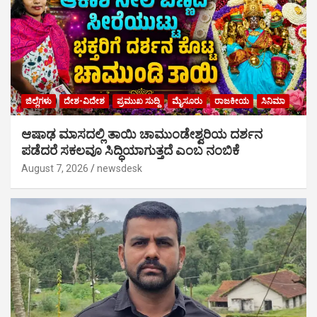
ಜಿಲ್ಲೆಗಳು
ದೇಶ-ವಿದೇಶ
ಪ್ರಮುಖ ಸುದ್ದಿ
ಮೈಸೂರು
ರಾಜಕೀಯ
ಸಿನಿಮಾ
ಆಷಾಢ ಮಾಸದಲ್ಲಿ ತಾಯಿ ಚಾಮುಂಡೇಶ್ವರಿಯ ದರ್ಶನ
ಪಡೆದರೆ ಸಕಲವೂ ಸಿದ್ಧಿಯಾಗುತ್ತದೆ ಎಂಬ ನಂಬಿಕೆ
August 7, 2026
newsdesk