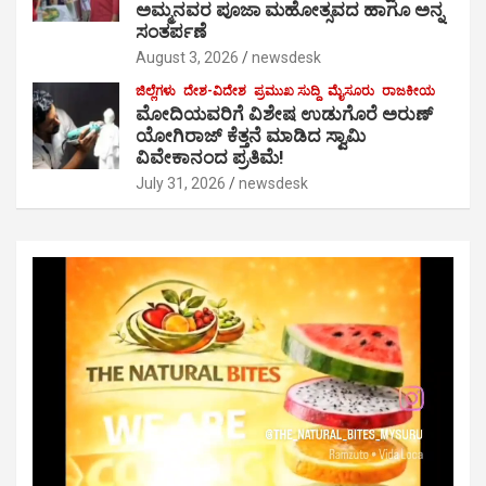
ಅಮ್ಮನವರ ಪೂಜಾ ಮಹೋತ್ಸವದ ಹಾಗೂ ಅನ್ನ
ಸಂತರ್ಪಣೆ
August 3, 2026
newsdesk
ಜಿಲ್ಲೆಗಳು
ದೇಶ-ವಿದೇಶ
ಪ್ರಮುಖ ಸುದ್ದಿ
ಮೈಸೂರು
ರಾಜಕೀಯ
ಮೋದಿಯವರಿಗೆ ವಿಶೇಷ ಉಡುಗೊರೆ ಅರುಣ್
ಯೋಗಿರಾಜ್ ಕೆತ್ತನೆ ಮಾಡಿದ ಸ್ವಾಮಿ
ವಿವೇಕಾನಂದ ಪ್ರತಿಮೆ!
July 31, 2026
newsdesk