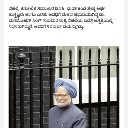
ದೆಹಲಿ, ಕರ್ನಾಟಕ ಸಮಾಚಾರ.ಡಿ.25: ಭಾರತ ಕಂಡ ಶ್ರೇಷ್ಠ ಅರ್ಥ
ಶಾಸ್ತ್ರಜ್ಞರು ಹಾಗೂ ಎರಡು ಅವಧಿಗೆ ದೇಶದ ಪ್ರಧಾನಿಯಾಗಿದ್ದ ಡಾ.
ಮನಮೋಹನ್ ಸಿಂಗ್ ಗುರುವಾರ ರಾತ್ರಿ ದೆಹಲಿಯ ಏಮ್ಸ್ ಆಸ್ಪತ್ರೆಯಲ್ಲಿ
ನಿಧನರಾಗಿದ್ದಾರೆ. ಅವರಿಗೆ 92 ವರ್ಷ ವಯಸ್ಸಾಗಿತ್ತು.