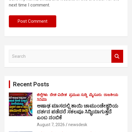
next time I comment.
S
e
a
r
c
Recent Posts
h
ಜಿಲ್ಲೆಗಳು
ದೇಶ-ವಿದೇಶ
ಪ್ರಮುಖ ಸುದ್ದಿ
ಮೈಸೂರು
ರಾಜಕೀಯ
ಸಿನಿಮಾ
ಆಷಾಢ ಮಾಸದಲ್ಲಿ ತಾಯಿ ಚಾಮುಂಡೇಶ್ವರಿಯ
ದರ್ಶನ ಪಡೆದರೆ ಸಕಲವೂ ಸಿದ್ಧಿಯಾಗುತ್ತದೆ
ಎಂಬ ನಂಬಿಕೆ
August 7, 2026
newsdesk