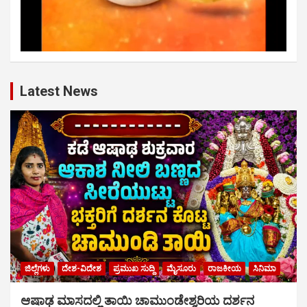
Latest News
ಜಿಲ್ಲೆಗಳು
ದೇಶ-ವಿದೇಶ
ಪ್ರಮುಖ ಸುದ್ದಿ
ಮೈಸೂರು
ರಾಜಕೀಯ
ಸಿನಿಮಾ
ಆಷಾಢ ಮಾಸದಲ್ಲಿ ತಾಯಿ ಚಾಮುಂಡೇಶ್ವರಿಯ ದರ್ಶನ