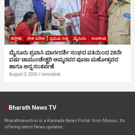
ಜಿಲ್ಲೆಗಳು
ದೇಶ-ವಿದೇಶ
ಪ್ರಮುಖ ಸುದ್ದಿ
ಮೈಸೂರು
ರಾಜಕೀಯ
ಮೈಸೂರು ಪ್ರವಾಸಿ ಮಾರ್ಗದರ್ಶಿ ಸಂಘದ ವತಿಯಿಂದ 28ನೇ
ವರ್ಷ ಚಾಮುಂಡೇಶ್ವರಿ ಅಮ್ಮನವರ ಪೂಜಾ ಮಹೋತ್ಸವದ
ಹಾಗೂ ಅನ್ನ ಸಂತರ್ಪಣೆ
August 3, 2026
newsdesk
Bharath News TV
Bharathnewstv.in is a Kannada News Portal. from Mysuru. Its
offering latest News updates.