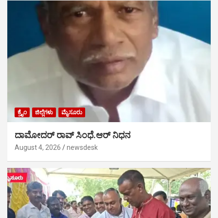
ಕ್ರೈಂ
ಜಿಲ್ಲೆಗಳು
ಮೈಸೂರು
ದಾಮೋದರ್ ರಾವ್ ಸಿಂಧೆ.ಆರ್ ನಿಧನ
August 4, 2026
newsdesk