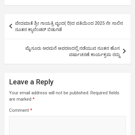
at
ce
tt
ail
py
ar
s
b
er
Li
e
Post
ವೇದಮಾತೆ ಶ್ರೀ ಗಾಯತ್ರಿ ವೃಂದ( ರಿ)ದ ವತಿಯಿಂದ 2025 ನೇ ಸಾಲಿನ
A
o
n
navigation
ನೂತನ ಕ್ಯಾಲೆಂಡರ್ ಬಿಡುಗಡೆ
p
o
k
p
k
ಮೈಸೂರು ಅರಮನೆ ಆವರಣದಲ್ಲಿ ನಡೆಯುವ ನೂತನ ಹೊಸ
ವರ್ಷಾಚರಣೆ ಕಾರ್ಯಕ್ರಮ ರದ್ದು
Leave a Reply
Your email address will not be published.
Required fields
are marked
*
Comment
*