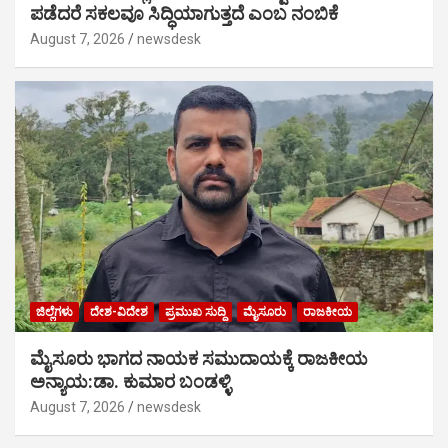
ಪಡೆದರೆ ಸಕಲವೂ ಸಿದ್ಧಿಯಾಗುತ್ತದೆ ಎಂಬ ನಂಬಿಕೆ
August 7, 2026
newsdesk
ಜಿಲ್ಲೆಗಳು
ದೇಶ-ವಿದೇಶ
ಪ್ರಮುಖ ಸುದ್ದಿ
ಮೈಸೂರು
ರಾಜಕೀಯ
ಮೈಸೂರು ಭಾಗದ ನಾಯಕ ಸಮುದಾಯಕ್ಕೆ ರಾಜಕೀಯ
ಅನ್ಯಾಯ:ಡಾ. ಕುಮಾರ ಬಂಡಳ್ಳಿ
August 7, 2026
newsdesk