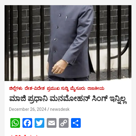
ಜಿಲ್ಲೆಗಳು
ದೇಶ-ವಿದೇಶ
ಪ್ರಮುಖ ಸುದ್ದಿ
ಮೈಸೂರು
ರಾಜಕೀಯ
ಮಾಜಿ ಪ್ರಧಾನಿ ಮನಮೋಹನ್ ಸಿಂಗ್ ಇನ್ನಿಲ್ಲ
December 26, 2024
newsdesk
W
F
T
E
C
S
h
a
wi
m
o
h