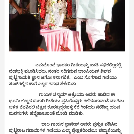
ನಮದೊಂದೆ ಭಾರತಂ ಗೀತೆಯನ್ನು ಹಾಡಿ ಸಭಿಕರೆಲ್ಲರಲ್ಲಿ
ದೇಶಭಕ್ತಿ ಮೂಡಿಸಿದರು. ನಂತರ ಸರಿಗಮಪ ಚಾಂಪಿಯನ್ ಶಿಪ್‌ನ
ಪುಟ್ಟಗಾಯಕಿ ಜ್ಞಾನ ಆಗೋ ಕರ್ನಾಟಕ… ಎಂಬ ಸೊಗಸಾದ ಗೀತೆಯು
ಸೂಜಿಗಲ್ಲಿನ ಹಾಗೆ ಎಲ್ಲರ ಗಮನ ಸೆಳೆಯಿತು.
ಗಾಯಕ ಚಿನ್ಮಯ್ ಆತ್ರೇಯಾ ಅವರು ಹಾಡಿದ ಈ
ಭೂಮಿ ಬಣ್ಣದ ಬುಗುರಿ ಗೀತೆಯು ಪ್ರತಿಯೊಬ್ಬರು ತಲೆದೂಗುವಂತೆ ಮಾಡಿತು.
ಬಳಿಕ ನೆನಪಿರಲಿ ಚಿತ್ರದ ಕೂರಕ್ಕುಕ್ಕರಹಳ್ಳಿ ಕೆರೆ ಗೀತೆಯು ನೆರೆದಿದ್ದ ಯುವ
ಮನಸುಗಳು ಹೆಜ್ಜೆಹಾಕುವಂತೆ ಮೋಡಿ ಮಾಡಿತು.
ಬಾಲ ಗಾಯಕ ಜ್ಞಾನೇಶ್ ಅವರು ಪ್ರಸ್ತುತ ಪಡಿಸಿದ
ಪುಟ್ಟರಾಜ ಗವಾಯಿಗಳ ಗೀತೆಯು ಎಲ್ಲಾ ಪ್ರೇಕ್ಷಕರಿಂದಲೂ ಚಪ್ಪಾಳೆಯನ್ನು