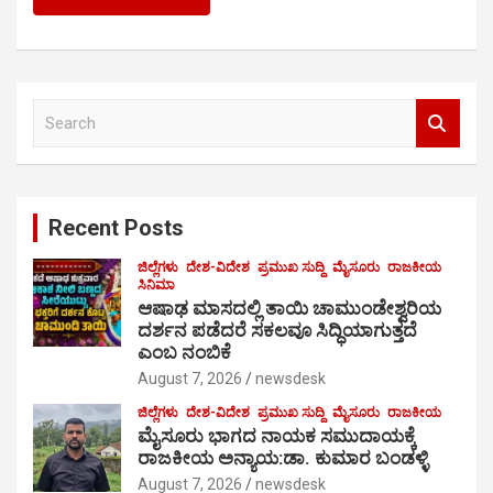
S
e
a
r
c
Recent Posts
h
ಜಿಲ್ಲೆಗಳು
ದೇಶ-ವಿದೇಶ
ಪ್ರಮುಖ ಸುದ್ದಿ
ಮೈಸೂರು
ರಾಜಕೀಯ
ಸಿನಿಮಾ
ಆಷಾಢ ಮಾಸದಲ್ಲಿ ತಾಯಿ ಚಾಮುಂಡೇಶ್ವರಿಯ
ದರ್ಶನ ಪಡೆದರೆ ಸಕಲವೂ ಸಿದ್ಧಿಯಾಗುತ್ತದೆ
ಎಂಬ ನಂಬಿಕೆ
August 7, 2026
newsdesk
ಜಿಲ್ಲೆಗಳು
ದೇಶ-ವಿದೇಶ
ಪ್ರಮುಖ ಸುದ್ದಿ
ಮೈಸೂರು
ರಾಜಕೀಯ
ಮೈಸೂರು ಭಾಗದ ನಾಯಕ ಸಮುದಾಯಕ್ಕೆ
ರಾಜಕೀಯ ಅನ್ಯಾಯ:ಡಾ. ಕುಮಾರ ಬಂಡಳ್ಳಿ
August 7, 2026
newsdesk