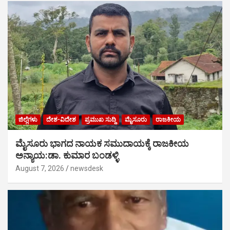
ಜಿಲ್ಲೆಗಳು
ದೇಶ-ವಿದೇಶ
ಪ್ರಮುಖ ಸುದ್ದಿ
ಮೈಸೂರು
ರಾಜಕೀಯ
ಮೈಸೂರು ಭಾಗದ ನಾಯಕ ಸಮುದಾಯಕ್ಕೆ ರಾಜಕೀಯ
ಅನ್ಯಾಯ:ಡಾ. ಕುಮಾರ ಬಂಡಳ್ಳಿ
August 7, 2026
newsdesk