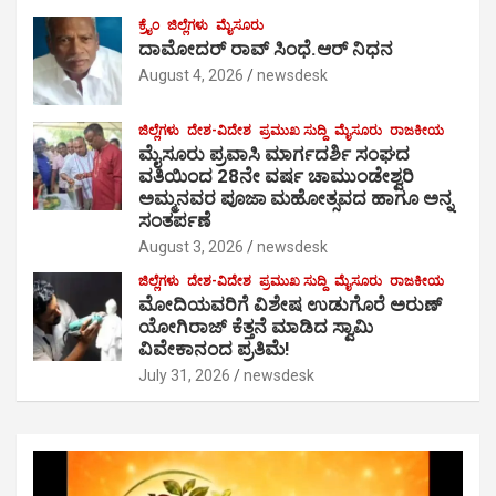
ಕ್ರೈಂ
ಜಿಲ್ಲೆಗಳು
ಮೈಸೂರು
ದಾಮೋದರ್ ರಾವ್ ಸಿಂಧೆ.ಆರ್ ನಿಧನ
August 4, 2026
newsdesk
ಜಿಲ್ಲೆಗಳು
ದೇಶ-ವಿದೇಶ
ಪ್ರಮುಖ ಸುದ್ದಿ
ಮೈಸೂರು
ರಾಜಕೀಯ
ಮೈಸೂರು ಪ್ರವಾಸಿ ಮಾರ್ಗದರ್ಶಿ ಸಂಘದ
ವತಿಯಿಂದ 28ನೇ ವರ್ಷ ಚಾಮುಂಡೇಶ್ವರಿ
ಅಮ್ಮನವರ ಪೂಜಾ ಮಹೋತ್ಸವದ ಹಾಗೂ ಅನ್ನ
ಸಂತರ್ಪಣೆ
August 3, 2026
newsdesk
ಜಿಲ್ಲೆಗಳು
ದೇಶ-ವಿದೇಶ
ಪ್ರಮುಖ ಸುದ್ದಿ
ಮೈಸೂರು
ರಾಜಕೀಯ
ಮೋದಿಯವರಿಗೆ ವಿಶೇಷ ಉಡುಗೊರೆ ಅರುಣ್
ಯೋಗಿರಾಜ್ ಕೆತ್ತನೆ ಮಾಡಿದ ಸ್ವಾಮಿ
ವಿವೇಕಾನಂದ ಪ್ರತಿಮೆ!
July 31, 2026
newsdesk