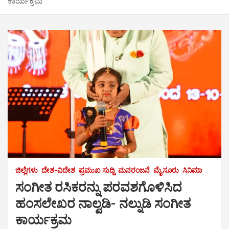
ಕಾರ್ಯಕ್ರಮ
ಜಿಲ್ಲೆಗಳು
ದೇಶ-ವಿದೇಶ
ಪ್ರಮುಖ ಸುದ್ದಿ
ಮನರಂಜನೆ
ಮೈಸೂರು
ಸಿನಿಮಾ
ಸಂಗೀತ ರಸಿಕರನ್ನು ಪರವಶಗೊಳಿಸಿದ
ಹಂಸಲೇಖರ ನಾಲ್ವಡಿ- ನಲ್ನುಡಿ ಸಂಗೀತ
ಕಾರ್ಯಕ್ರಮ