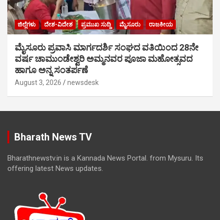
ಜಿಲ್ಲೆಗಳು
ದೇಶ-ವಿದೇಶ
ಪ್ರಮುಖ ಸುದ್ದಿ
ಮೈಸೂರು
ರಾಜಕೀಯ
ಮೈಸೂರು ಪ್ರವಾಸಿ ಮಾರ್ಗದರ್ಶಿ ಸಂಘದ ವತಿಯಿಂದ 28ನೇ
ವರ್ಷ ಚಾಮುಂಡೇಶ್ವರಿ ಅಮ್ಮನವರ ಪೂಜಾ ಮಹೋತ್ಸವದ
ಹಾಗೂ ಅನ್ನ ಸಂತರ್ಪಣೆ
August 3, 2026
newsdesk
Bharath News TV
Bharathnewstv.in is a Kannada News Portal. from Mysuru. Its
offering latest News updates.