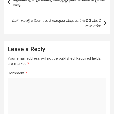
A
o
n
navigation
ಸಾವು
p
o
k
p
k
ಬಸ್ -ಗೂಡ್ಸ್ ಆಟೋ ನಡುವೆ ಅಪಘಾತ ಮಧುಮಗ ಸೇರಿ 3 ಮಂದಿ
ದುರ್ಮರಣ
Leave a Reply
Your email address will not be published.
Required fields
are marked
*
Comment
*