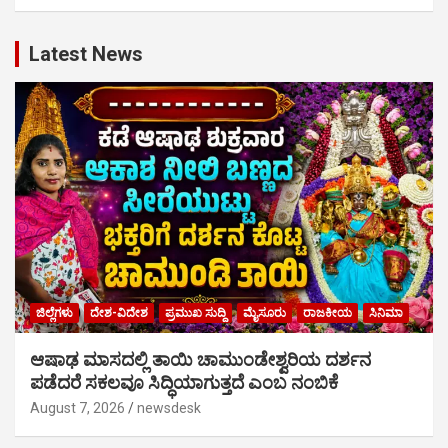
Latest News
ಜಿಲ್ಲೆಗಳು
ದೇಶ-ವಿದೇಶ
ಪ್ರಮುಖ ಸುದ್ದಿ
ಮೈಸೂರು
ರಾಜಕೀಯ
ಸಿನಿಮಾ
ಆಷಾಢ ಮಾಸದಲ್ಲಿ ತಾಯಿ ಚಾಮುಂಡೇಶ್ವರಿಯ ದರ್ಶನ
ಪಡೆದರೆ ಸಕಲವೂ ಸಿದ್ಧಿಯಾಗುತ್ತದೆ ಎಂಬ ನಂಬಿಕೆ
August 7, 2026
newsdesk