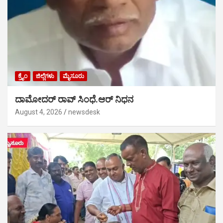
ಕ್ರೈಂ
ಜಿಲ್ಲೆಗಳು
ಮೈಸೂರು
ದಾಮೋದರ್ ರಾವ್ ಸಿಂಧೆ.ಆರ್ ನಿಧನ
August 4, 2026
newsdesk