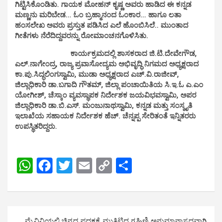
ಗಿಟ್ಟಿಸಿಕೊಂಡಿತು. ಗಾಯಕ ಮೋಹನ್ ಕೃಷ್ಣ ಅವರು ಹಾಡಿದ ಈ ಕನ್ನಡ
ಮಣ್ಣನು ಮರಿಬೇಡ… ಓಂ ಬ್ರಹ್ಮಾನಂದ ಓಂಕಾರ… ಹಾಗೂ ಲತಾ
ಹಂಸಲೇಖ ಅವರು ಪ್ರಸ್ತುತ ಪಡಿಸಿದ ಎಲೆ ಹೊಂಬಿಸಿಲೆ.. ಮುಂತಾದ
ಗೀತೆಗಳು ನೆರೆದಿದ್ದವರನ್ನು ರೋಮಾಂಚನಗೊಳಿಸಿತು.
ಕಾರ್ಯಕ್ರಮದಲ್ಲಿ ಶಾಸಕರಾದ ಜಿ.ಟಿ.ದೇವೇಗೌಡ,
ಎಲ್.ನಾಗೇಂದ್ರ, ರಾಜ್ಯ ಪ್ರವಾಸೋದ್ಯಮ ಅಭಿವೃದ್ಧಿ ನಿಗಮದ ಅಧ್ಯಕ್ಷರಾದ
ಕಾ.ಪು.ಸಿದ್ಧಲಿಂಗಸ್ವಾಮಿ, ಮುಡಾ ಅಧ್ಯಕ್ಷರಾದ ಎಚ್.ವಿ.ರಾಜೀವ್,
ಜಿಲ್ಲಾಧಿಕಾರಿ ಡಾ.ಬಗಾದಿ ಗೌತಮ್, ಜಿಲ್ಲಾ ಪಂಚಾಯಿತಿಯ ಸಿ.ಇ.ಓ ಎ.ಎಂ
ಯೋಗೀಶ್, ಚೆಸ್ಕಾಂ ವ್ಯವಸ್ಥಾಪಕ ನಿರ್ದೇಶಕ ಜಯವಿಭವಸ್ವಾಮಿ, ಅಪರ
ಜಿಲ್ಲಾಧಿಕಾರಿ ಡಾ.ಬಿ.ಎಸ್. ಮಂಜುನಾಥಸ್ವಾಮಿ, ಕನ್ನಡ ಮತ್ತು ಸಂಸ್ಕೃತಿ‌
ಇಲಾಖೆಯ ಸಹಾಯಕ ನಿರ್ದೇಶಕ ಹೆಚ್. ಚೆನ್ನಪ್ಪ ಸೇರಿತಂತೆ ಇನ್ನಿತರರು
ಉಪಸ್ಥಿತರಿದ್ದರು.
W
F
T
E
C
S
h
a
wi
m
o
h
at
ce
tt
ail
py
ar
s
b
er
Li
e
Post
ಮೈವಿವಿಯಲ್ಲಿ ಚಿನ್ನದ ಪದಕಕ್ಕೆ ಮುತ್ತಿಟ್ಟಿದ್ದ ಗೃಹಿಣಿ ಅನುಮಾನಾಸ್ಪದವಾಗಿ