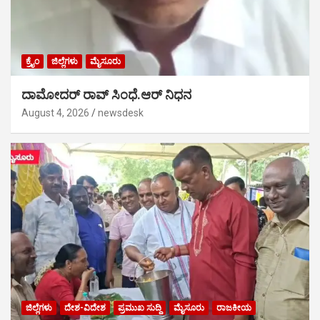
ಕ್ರೈಂ
ಜಿಲ್ಲೆಗಳು
ಮೈಸೂರು
ದಾಮೋದರ್ ರಾವ್ ಸಿಂಧೆ.ಆರ್ ನಿಧನ
August 4, 2026
newsdesk
ಜಿಲ್ಲೆಗಳು
ದೇಶ-ವಿದೇಶ
ಪ್ರಮುಖ ಸುದ್ದಿ
ಮೈಸೂರು
ರಾಜಕೀಯ