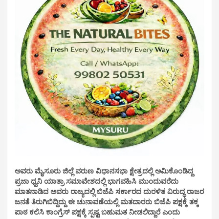
ಅವರು ಮೈಸೂರು ಜಿಲ್ಲೆ ವರುಣ ವಿಧಾನಸಭಾ ಕ್ಷೇತ್ರದಲ್ಲಿ ಅಮಿಕೊಂಡಿದ್ದ
ಪ್ರಜಾ ಧ್ವನಿ ಯಾತ್ರಾ ಸಮಾವೇಶದಲ್ಲಿ ಭಾಗವಹಿಸಿ ಮುಂದುವರೆದು
ಮಾತನಾಡಿದ ಅವರು ರಾಜ್ಯದಲ್ಲಿ ಬಿಜೆಪಿ ಸರ್ಕಾರದ ದುರಳಿತ ವಿರುದ್ಧ ರಾಜರ
ಜನತೆ ತಿರುಗಿಬಿದ್ದಿದ್ದು ಈ ಚುನಾವಣೆಯಲ್ಲಿ ಮತದಾರರು ಬಿಜೆಪಿ ಪಕ್ಷಕ್ಕೆ ತಕ್ಕ
ಪಾಠ ಕಲಿಸಿ ಕಾಂಗ್ರೆಸ್ ಪಕ್ಷಕ್ಕೆ ಸ್ಪಷ್ಟ ಬಹುಮತ ನೀಡಲಿದ್ದಾರೆ ಎಂದು