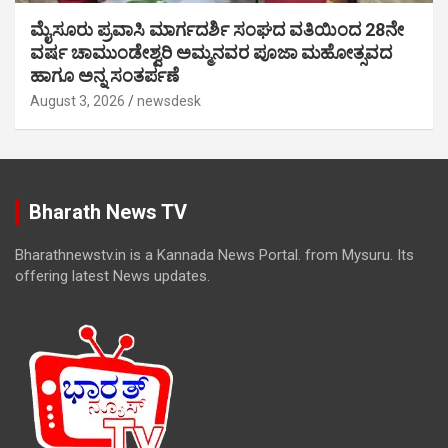
ಮೈಸೂರು ಪ್ರವಾಸಿ ಮಾರ್ಗದರ್ಶಿ ಸಂಘದ ವತಿಯಿಂದ 28ನೇ
ವರ್ಷ ಚಾಮುಂಡೇಶ್ವರಿ ಅಮ್ಮನವರ ಪೂಜಾ ಮಹೋತ್ಸವದ
ಹಾಗೂ ಅನ್ನ ಸಂತರ್ಪಣೆ
August 3, 2026
newsdesk
Bharath News TV
Bharathnewstv.in is a Kannada News Portal. from Mysuru. Its
offering latest News updates.