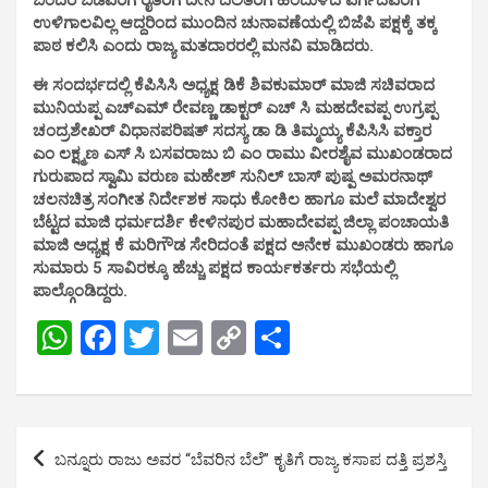
ಉಳಿಗಾಲವಿಲ್ಲ ಆದ್ದರಿಂದ ಮುಂದಿನ ಚುನಾವಣೆಯಲ್ಲಿ ಬಿಜೆಪಿ ಪಕ್ಷಕ್ಕೆ ತಕ್ಕ
ಪಾಠ ಕಲಿಸಿ ಎಂದು ರಾಜ್ಯ ಮತದಾರರಲ್ಲಿ ಮನವಿ ಮಾಡಿದರು.
ಈ ಸಂದರ್ಭದಲ್ಲಿ ಕೆಪಿಸಿಸಿ ಅಧ್ಯಕ್ಷ ಡಿಕೆ ಶಿವಕುಮಾರ್ ಮಾಜಿ ಸಚಿವರಾದ
ಮುನಿಯಪ್ಪ ಎಚ್ಎಮ್ ರೇವಣ್ಣ ಡಾಕ್ಟರ್ ಎಚ್ ಸಿ ಮಹದೇವಪ್ಪ ಉಗ್ರಪ್ಪ
ಚಂದ್ರಶೇಖರ್ ವಿಧಾನಪರಿಷತ್ ಸದಸ್ಯ ಡಾ ಡಿ ತಿಮ್ಮಯ್ಯ ಕೆಪಿಸಿಸಿ ವಕ್ತಾರ
ಎಂ ಲಕ್ಷ್ಮಣ ಎಸ್ ಸಿ ಬಸವರಾಜು ಬಿ ಎಂ ರಾಮು ವೀರಶೈವ ಮುಖಂಡರಾದ
ಗುರುಪಾದ ಸ್ವಾಮಿ ವರುಣ ಮಹೇಶ್ ಸುನಿಲ್ ಬಾಸ್ ಪುಷ್ಪ ಅಮರನಾಥ್
ಚಲನಚಿತ್ರ ಸಂಗೀತ ನಿರ್ದೇಶಕ ಸಾಧು ಕೋಕಿಲ ಹಾಗೂ ಮಲೆ ಮಾದೇಶ್ವರ
ಬೆಟ್ಟದ ಮಾಜಿ ಧರ್ಮದರ್ಶಿ ಕೇಳಿನಪುರ ಮಹಾದೇವಪ್ಪ ಜಿಲ್ಲಾ ಪಂಚಾಯತಿ
ಮಾಜಿ ಅಧ್ಯಕ್ಷ ಕೆ ಮರಿಗೌಡ ಸೇರಿದಂತೆ ಪಕ್ಷದ ಅನೇಕ ಮುಖಂಡರು ಹಾಗೂ
ಸುಮಾರು 5 ಸಾವಿರಕ್ಕೂ ಹೆಚ್ಚು ಪಕ್ಷದ ಕಾರ್ಯಕರ್ತರು ಸಭೆಯಲ್ಲಿ
ಪಾಲ್ಗೊಂಡಿದ್ದರು.
W
F
T
E
C
S
h
a
wi
m
o
h
at
ce
tt
ail
py
ar
s
b
er
Li
e
Post
ಬನ್ನೂರು ರಾಜು ಅವರ “ಬೆವರಿನ ಬೆಲೆ” ಕೃತಿಗೆ ರಾಜ್ಯ ಕಸಾಪ ದತ್ತಿ ಪ್ರಶಸ್ತಿ
A
o
n
navigation