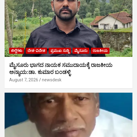
ಜಿಲ್ಲೆಗಳು
ದೇಶ-ವಿದೇಶ
ಪ್ರಮುಖ ಸುದ್ದಿ
ಮೈಸೂರು
ರಾಜಕೀಯ
ಮೈಸೂರು ಭಾಗದ ನಾಯಕ ಸಮುದಾಯಕ್ಕೆ ರಾಜಕೀಯ
ಅನ್ಯಾಯ:ಡಾ. ಕುಮಾರ ಬಂಡಳ್ಳಿ
August 7, 2026
newsdesk