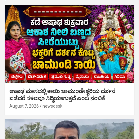
ಜಿಲ್ಲೆಗಳು
ದೇಶ-ವಿದೇಶ
ಪ್ರಮುಖ ಸುದ್ದಿ
ಮೈಸೂರು
ರಾಜಕೀಯ
ಸಿನಿಮಾ
ಆಷಾಢ ಮಾಸದಲ್ಲಿ ತಾಯಿ ಚಾಮುಂಡೇಶ್ವರಿಯ ದರ್ಶನ
ಪಡೆದರೆ ಸಕಲವೂ ಸಿದ್ಧಿಯಾಗುತ್ತದೆ ಎಂಬ ನಂಬಿಕೆ
August 7, 2026
newsdesk