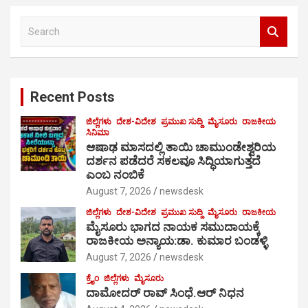
S
e
a
r
c
Recent Posts
h
ಜಿಲ್ಲೆಗಳು
ದೇಶ-ವಿದೇಶ
ಪ್ರಮುಖ ಸುದ್ದಿ
ಮೈಸೂರು
ರಾಜಕೀಯ
ಸಿನಿಮಾ
ಆಷಾಢ ಮಾಸದಲ್ಲಿ ತಾಯಿ ಚಾಮುಂಡೇಶ್ವರಿಯ
ದರ್ಶನ ಪಡೆದರೆ ಸಕಲವೂ ಸಿದ್ಧಿಯಾಗುತ್ತದೆ
ಎಂಬ ನಂಬಿಕೆ
August 7, 2026
newsdesk
ಜಿಲ್ಲೆಗಳು
ದೇಶ-ವಿದೇಶ
ಪ್ರಮುಖ ಸುದ್ದಿ
ಮೈಸೂರು
ರಾಜಕೀಯ
ಮೈಸೂರು ಭಾಗದ ನಾಯಕ ಸಮುದಾಯಕ್ಕೆ
ರಾಜಕೀಯ ಅನ್ಯಾಯ:ಡಾ. ಕುಮಾರ ಬಂಡಳ್ಳಿ
August 7, 2026
newsdesk
ಕ್ರೈಂ
ಜಿಲ್ಲೆಗಳು
ಮೈಸೂರು
ದಾಮೋದರ್ ರಾವ್ ಸಿಂಧೆ.ಆರ್ ನಿಧನ