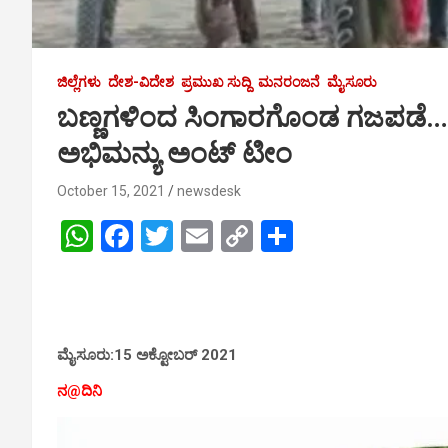
ಜಿಲ್ಲೆಗಳು
ದೇಶ-ವಿದೇಶ
ಪ್ರಮುಖ ಸುದ್ದಿ
ಮನರಂಜನೆ
ಮೈಸೂರು
ಬಣ್ಣಗಳಿಂದ ಸಿಂಗಾರಗೊಂಡ ಗಜಪಡೆ…ಜ
ಅಭಿಮನ್ಯು ಅಂಟ್ ಟೀಂ
October 15, 2021
newsdesk
W
F
T
E
C
S
h
a
wi
m
o
h
at
ce
tt
ail
py
ar
s
b
er
Li
e
A
o
n
ಮೈಸೂರು:15 ಅಕ್ಟೋಬರ್ 2021
p
o
k
ನ@ದಿನಿ
p
k