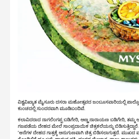
ವಿಶ್ವವಿಖ್ಯಾತ ಮೈಸೂರು ದಸರಾ ಮಹೋತ್ಸವದ ಜಂಬೂಸವಾರಿಯಲ್ಲಿ ಪಾಲ್ಗ
ಕುಂಚದಲ್ಲಿ ಸುಂದರವಾಗಿ ಮೂಡಿಬಂದಿವೆ.
ಕಲಾವಿದರಾದ ನಾಗಲಿಂಗಪ್ಪ ಬಡಿಗೇರಿ, ಅಣ್ಣ ನಾರಾಯಣ ಬಡಿಗೇರಿ, ತಮ್ಮ ಅ
ಗಜಪಡೆಯ ದೇಹದ ಮೇಲೆ ಸಾಂಪ್ರದಾಯಿಕ ಚಿತ್ರಕಲೆಯನ್ನು ಬಿಡಿಸುತ್ತಿದ್ದಾ
‌’ಆನೆಗಳ ದೇಹದ ಗಾತ್ರಕ್ಕೆ ಅನುಗುಣವಾಗಿ ಚಿತ್ರ ಬಿಡಿಸಲಾಗುತ್ತದೆ. ಮುಖದ 