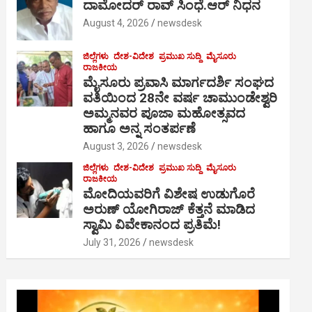
ದಾಮೋದರ್ ರಾವ್ ಸಿಂಧೆ.ಆರ್ ನಿಧನ
August 4, 2026
newsdesk
ಜಿಲ್ಲೆಗಳು
ದೇಶ-ವಿದೇಶ
ಪ್ರಮುಖ ಸುದ್ದಿ
ಮೈಸೂರು
ರಾಜಕೀಯ
ಮೈಸೂರು ಪ್ರವಾಸಿ ಮಾರ್ಗದರ್ಶಿ ಸಂಘದ
ವತಿಯಿಂದ 28ನೇ ವರ್ಷ ಚಾಮುಂಡೇಶ್ವರಿ
ಅಮ್ಮನವರ ಪೂಜಾ ಮಹೋತ್ಸವದ
ಹಾಗೂ ಅನ್ನ ಸಂತರ್ಪಣೆ
August 3, 2026
newsdesk
ಜಿಲ್ಲೆಗಳು
ದೇಶ-ವಿದೇಶ
ಪ್ರಮುಖ ಸುದ್ದಿ
ಮೈಸೂರು
ರಾಜಕೀಯ
ಮೋದಿಯವರಿಗೆ ವಿಶೇಷ ಉಡುಗೊರೆ
ಅರುಣ್ ಯೋಗಿರಾಜ್ ಕೆತ್ತನೆ ಮಾಡಿದ
ಸ್ವಾಮಿ ವಿವೇಕಾನಂದ ಪ್ರತಿಮೆ!
July 31, 2026
newsdesk