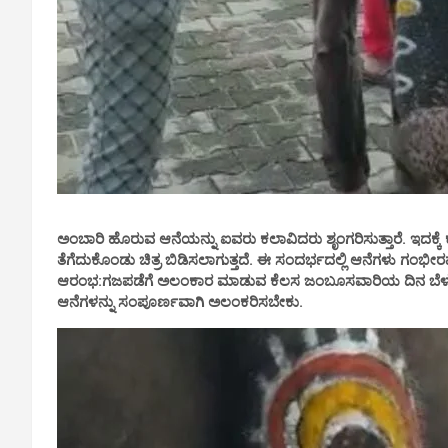
ಅಂಬಾರಿ ಹೊರುವ ಆನೆಯನ್ನು ಐವರು ಕಲಾವಿದರು ಶೃಂಗರಿಸುತ್ತಾರೆ. ಇದಕ್ಕೆ ಕ
ತೆಗೆದುಕೊಂಡು ಚಿತ್ರ ಬಿಡಿಸಲಾಗುತ್ತದೆ. ಈ ಸಂದರ್ಭದಲ್ಲಿ ಆನೆಗಳು ಗಂ
ಆರಂಭ:ಗಜಪಡೆಗೆ ಅಲಂಕಾರ ಮಾಡುವ ಕೆಲಸ ಜಂಬೂಸವಾರಿಯ ದಿನ ಬೆಳಗಿನ ಜ
ಆನೆಗಳನ್ನು ಸಂಪೂರ್ಣವಾಗಿ ಅಲಂಕರಿಸಬೇಕು.