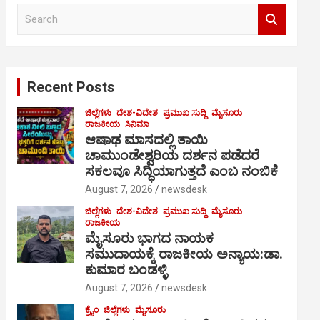
S
e
a
r
c
Recent Posts
h
ಜಿಲ್ಲೆಗಳು
ದೇಶ-ವಿದೇಶ
ಪ್ರಮುಖ ಸುದ್ದಿ
ಮೈಸೂರು
ರಾಜಕೀಯ
ಸಿನಿಮಾ
ಆಷಾಢ ಮಾಸದಲ್ಲಿ ತಾಯಿ
ಚಾಮುಂಡೇಶ್ವರಿಯ ದರ್ಶನ ಪಡೆದರೆ
ಸಕಲವೂ ಸಿದ್ಧಿಯಾಗುತ್ತದೆ ಎಂಬ ನಂಬಿಕೆ
August 7, 2026
newsdesk
ಜಿಲ್ಲೆಗಳು
ದೇಶ-ವಿದೇಶ
ಪ್ರಮುಖ ಸುದ್ದಿ
ಮೈಸೂರು
ರಾಜಕೀಯ
ಮೈಸೂರು ಭಾಗದ ನಾಯಕ
ಸಮುದಾಯಕ್ಕೆ ರಾಜಕೀಯ ಅನ್ಯಾಯ:ಡಾ.
ಕುಮಾರ ಬಂಡಳ್ಳಿ
August 7, 2026
newsdesk
ಕ್ರೈಂ
ಜಿಲ್ಲೆಗಳು
ಮೈಸೂರು