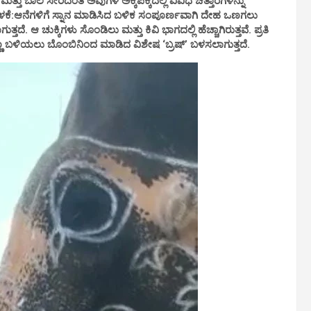
ತ್ತು ಬಾಲ ಸೇರಿದಂತೆ ಅವುಗಳ ಅಕ್ಕಪಕ್ಕದಲ್ಲಿ ವಿವಿಧ ಚಿತ್ತಾರಗಳನ್ನು
 ಬಳಕೆ:ಆನೆಗಳಿಗೆ ಸ್ನಾನ ಮಾಡಿಸಿದ ಬಳಿಕ ಸಂಪೂರ್ಣವಾಗಿ ದೇಹ ಒಣಗಲು
ದೆ. ಆ ಚುಕ್ಕಿಗಳು ಸೊಂಡಿಲು ಮತ್ತು ಕಿವಿ ಭಾಗದಲ್ಲಿ ಹೆಚ್ಚಾಗಿರುತ್ತವೆ. ಪ್ರತಿ
. ಬಣ್ಣ ಬಳಿಯಲು ಬೊಂಬಿನಿಂದ ಮಾಡಿದ ವಿಶೇಷ ‘ಬ್ರಷ್’ ಬಳಸಲಾಗುತ್ತದೆ.