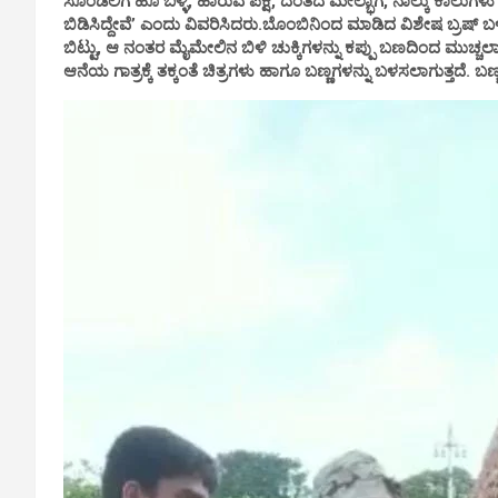
ಸೊಂಡಿಲಿಗೆ ಹೂ ಬಳ್ಳಿ, ಹಾರುವ ಪಕ್ಷಿ, ದಂತದ ಮೇಲ್ಭಾಗ, ನಾಲ್ಕು ಕಾಲುಗಳು ಮ
ಬಿಡಿಸಿದ್ದೇವೆ’ ಎಂದು ವಿವರಿಸಿದರು.ಬೊಂಬಿನಿಂದ ಮಾಡಿದ ವಿಶೇಷ ಬ್ರಷ್
ಬಿಟ್ಟು, ಆ ನಂತರ ಮೈಮೇಲಿನ ಬಿಳಿ ಚುಕ್ಕಿಗಳನ್ನು ಕಪ್ಪು ಬಣದಿಂದ ಮುಚ್ಚಲಾಗುತ್ತ
ಆನೆಯ ಗಾತ್ರಕ್ಕೆ ತಕ್ಕಂತೆ ಚಿತ್ರಗಳು ಹಾಗೂ ಬಣ್ಣಗಳನ್ನು ಬಳಸಲಾಗುತ್ತದೆ