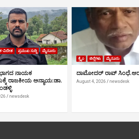
ಶ-ವಿದೇಶ
ಪ್ರಮುಖ ಸುದ್ದಿ
ಮೈಸೂರು
ಕ್ರೈಂ
ಜಿಲ್ಲೆಗಳು
ಮೈಸೂರು
 ಭಾಗದ ನಾಯಕ
ದಾಮೋದರ್ ರಾವ್ ಸಿಂಧೆ.ಆರ
್ಕೆ ರಾಜಕೀಯ ಅನ್ಯಾಯ:ಡಾ.
August 4, 2026
newsdesk
ಡಳ್ಳಿ
026
newsdesk