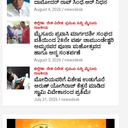
ದಾಮೋದರ್ ರಾವ್ ಸಿಂಧೆ.ಆರ್ ನಿಧನ
August 4, 2026
newsdesk
ಜಿಲ್ಲೆಗಳು
ದೇಶ-ವಿದೇಶ
ಪ್ರಮುಖ ಸುದ್ದಿ
ಮೈಸೂರು
ರಾಜಕೀಯ
ಮೈಸೂರು ಪ್ರವಾಸಿ ಮಾರ್ಗದರ್ಶಿ ಸಂಘದ
ವತಿಯಿಂದ 28ನೇ ವರ್ಷ ಚಾಮುಂಡೇಶ್ವರಿ
ಅಮ್ಮನವರ ಪೂಜಾ ಮಹೋತ್ಸವದ
ಹಾಗೂ ಅನ್ನ ಸಂತರ್ಪಣೆ
August 3, 2026
newsdesk
ಜಿಲ್ಲೆಗಳು
ದೇಶ-ವಿದೇಶ
ಪ್ರಮುಖ ಸುದ್ದಿ
ಮೈಸೂರು
ರಾಜಕೀಯ
ಮೋದಿಯವರಿಗೆ ವಿಶೇಷ ಉಡುಗೊರೆ
ಅರುಣ್ ಯೋಗಿರಾಜ್ ಕೆತ್ತನೆ ಮಾಡಿದ
ಸ್ವಾಮಿ ವಿವೇಕಾನಂದ ಪ್ರತಿಮೆ!
July 31, 2026
newsdesk