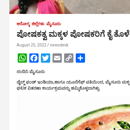
ಆರೋಗ್ಯ
ಜಿಲ್ಲೆಗಳು
ಮೈಸೂರು
ಪೋಷಕತ್ವ ಮಕ್ಕಳ ಪೋಷಕರಿಗೆ ಕೈ ತೊ
August 25, 2022
newsdesk
W
F
T
E
C
S
h
a
wi
m
o
h
ನಂದಿನಿ ಮೈಸೂರು
at
ce
tt
ail
py
ar
ಚೈಲ್ಡ್ ಫಂಡ್ ಇಂಡಿಯಾ,ಹಾಗೂ ಯೂನೆಸೆಫ್ ವತಿಯಿಂದ, ಮೈಸೂರು ಮಕ್ಕ
s
b
er
Li
e
ಘಟಕ ವಿತರಣಾ ಕಾರ್ಯಕ್ರಮವನ್ನು ಹಮ್ಮಿಕೊಳ್ಳಲಾಗಿತ್ತು.
A
o
n
p
o
k
p
k