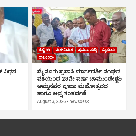
ಜಿಲ್ಲೆಗಳು
ದೇಶ-ವಿದೇಶ
ಪ್ರಮುಖ ಸುದ್ದಿ
ಮೈಸೂರು
ರಾಜಕೀಯ
್ ನಿಧನ
ಮೈಸೂರು ಪ್ರವಾಸಿ ಮಾರ್ಗದರ್ಶಿ ಸಂಘದ
ವತಿಯಿಂದ 28ನೇ ವರ್ಷ ಚಾಮುಂಡೇಶ್ವರಿ
ಅಮ್ಮನವರ ಪೂಜಾ ಮಹೋತ್ಸವದ
ಹಾಗೂ ಅನ್ನ ಸಂತರ್ಪಣೆ
August 3, 2026
newsdesk