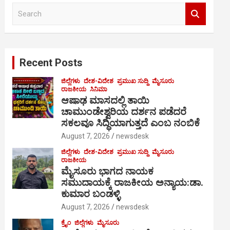
S
e
a
r
c
Recent Posts
h
ಜಿಲ್ಲೆಗಳು
ದೇಶ-ವಿದೇಶ
ಪ್ರಮುಖ ಸುದ್ದಿ
ಮೈಸೂರು
ರಾಜಕೀಯ
ಸಿನಿಮಾ
ಆಷಾಢ ಮಾಸದಲ್ಲಿ ತಾಯಿ
ಚಾಮುಂಡೇಶ್ವರಿಯ ದರ್ಶನ ಪಡೆದರೆ
ಸಕಲವೂ ಸಿದ್ಧಿಯಾಗುತ್ತದೆ ಎಂಬ ನಂಬಿಕೆ
August 7, 2026
newsdesk
ಜಿಲ್ಲೆಗಳು
ದೇಶ-ವಿದೇಶ
ಪ್ರಮುಖ ಸುದ್ದಿ
ಮೈಸೂರು
ರಾಜಕೀಯ
ಮೈಸೂರು ಭಾಗದ ನಾಯಕ
ಸಮುದಾಯಕ್ಕೆ ರಾಜಕೀಯ ಅನ್ಯಾಯ:ಡಾ.
ಕುಮಾರ ಬಂಡಳ್ಳಿ
August 7, 2026
newsdesk
ಕ್ರೈಂ
ಜಿಲ್ಲೆಗಳು
ಮೈಸೂರು