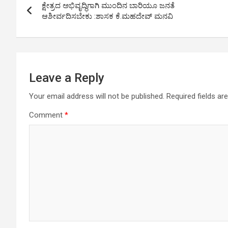
A
o
n
ಕ್ಷೇತ್ರದ ಅಭಿವೃದ್ಧಿಗಾಗಿ ಮುಂದಿನ ಬಾರಿಯೂ ಜನತೆ
navigation
p
o
k
ಆಶೀರ್ವದಿಸಬೇಕು :ಶಾಸಕ ಕೆ.ಮಹದೇವ್ ಮನವಿ
p
k
Leave a Reply
Your email address will not be published.
Required fields a
Comment
*