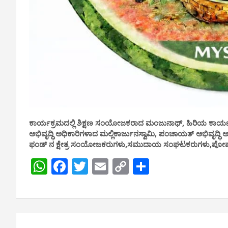
ಕಾರ್ಯಕ್ರಮದಲ್ಲಿ ಶಿಕ್ಷಣ ಸಂಯೋಜಕರಾದ ಮಂಜುನಾಥ್, ಹಿರಿಯ ಕಾರ
ಅಭಿವೃದ್ಧಿ ಅಧಿಕಾರಿಗಳಾದ ಮಲ್ಲಿಕಾರ್ಜುನಸ್ವಾಮಿ, ಪಂಚಾಯತ್ ಅಭಿವೃದ್ಧಿ ಅ
ಫಂಡ್ ನ ಕ್ಷೇತ್ರ ಸಂಯೋಜಕರುಗಳು,ಸಮುದಾಯ ಸಂಘಟಕರುಗಳು,ಪೋಷಕರ
W
F
T
E
C
S
h
a
wi
m
o
h
at
ce
tt
ail
py
ar
s
b
er
Li
e
Post