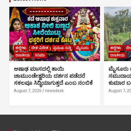
ಜಿಲ್ಲೆಗಳು
ದೇಶ-ವಿದೇಶ
ಪ್ರಮುಖ ಸುದ್ದಿ
ಮೈಸೂರು
ಜಿಲ್ಲೆಗಳು
ದೇ
ರಾಜಕೀಯ
ಸಿನಿಮಾ
ರಾಜಕೀಯ
ಆಷಾಢ ಮಾಸದಲ್ಲಿ ತಾಯಿ
ಮೈಸೂರು
ಚಾಮುಂಡೇಶ್ವರಿಯ ದರ್ಶನ ಪಡೆದರೆ
ಸಮುದಾಯಕ
ಸಕಲವೂ ಸಿದ್ಧಿಯಾಗುತ್ತದೆ ಎಂಬ ನಂಬಿಕೆ
ಕುಮಾರ ಬಂ
August 7, 2026
newsdesk
August 7, 2