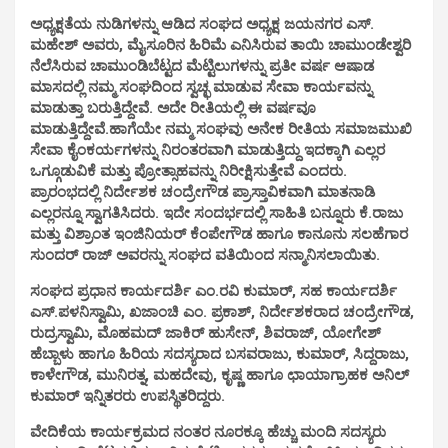
ಅಧ್ಯಕ್ಷತೆಯ ನುಡಿಗಳನ್ನು ಆಡಿದ ಸಂಘದ ಅಧ್ಯಕ್ಷ ಜಯನಗರ ಎಸ್.
ಮಹೇಶ್ ಅವರು, ಮೈಸೂರಿನ ಹಿರಿಮೆ ಎನಿಸಿರುವ ತಾಯಿ ಚಾಮುಂಡೇಶ್ವರಿ
ನೆಲೆಸಿರುವ ಚಾಮುಂಡಿಬೆಟ್ಟದ ಮೆಟ್ಟಿಲುಗಳನ್ನು ಪ್ರತೀ ವರ್ಷ ಆಷಾಡ
ಮಾಸದಲ್ಲಿ ನಮ್ಮ ಸಂಘದಿಂದ ಸ್ವಚ್ಛ ಮಾಡುವ ಸೇವಾ ಕಾರ್ಯವನ್ನು
ಮಾಡುತ್ತಾ ಬರುತ್ತಿದ್ದೇವೆ. ಅದೇ ರೀತಿಯಲ್ಲಿ ಈ ವರ್ಷವೂ
ಮಾಡುತ್ತಿದ್ದೇವೆ.ಹಾಗೆಯೇ ನಮ್ಮ ಸಂಘವು ಅನೇಕ ರೀತಿಯ ಸಮಾಜಮುಖಿ
ಸೇವಾ ಕೈಂಕರ್ಯಗಳನ್ನು ನಿರಂತರವಾಗಿ ಮಾಡುತ್ತಿದ್ದು ಇದಕ್ಕಾಗಿ ಎಲ್ಲರ
ಒಗ್ಗೂಡುವಿಕೆ ಮತ್ತು ಪ್ರೋತ್ಸಾಹವನ್ನು ನಿರೀಕ್ಷಿಸುತ್ತೇವೆ ಎಂದರು.
ಪ್ರಾರಂಭದಲ್ಲಿ ನಿರ್ದೇಶಕ ಚಂದ್ರೇಗೌಡ ಪ್ರಾಸ್ತಾವಿಕವಾಗಿ ಮಾತನಾಡಿ
ಎಲ್ಲರನ್ನೂ ಸ್ವಾಗತಿಸಿದರು. ಇದೇ ಸಂದರ್ಭದಲ್ಲಿ ಸಾಹಿತಿ ಬನ್ನೂರು ಕೆ.ರಾಜು
ಮತ್ತು ವಿಶ್ರಾಂತ ಇಂಜಿನಿಯರ್ ಕೆಂಪೇಗೌಡ ಹಾಗೂ ಕಾನೂನು ಸಲಹೆಗಾರ
ಸುಂದರ್ ರಾಜ್ ಅವರನ್ನು ಸಂಘದ ವತಿಯಿಂದ ಸನ್ಮಾನಿಸಲಾಯಿತು.
ಸಂಘದ ಪ್ರಧಾನ ಕಾರ್ಯದರ್ಶಿ ಎಂ.ರವಿ ಕುಮಾರ್, ಸಹ ಕಾರ್ಯದರ್ಶಿ
ಎಸ್.ಪಳನಿಸ್ವಾಮಿ, ಖಜಾಂಚಿ ಎಂ. ಪ್ರಕಾಶ್, ನಿರ್ದೇಶಕರಾದ ಚಂದ್ರೇಗೌಡ,
ರುದ್ರಸ್ವಾಮಿ, ಮೊಹಮದ್ ಜಾಕಿರ್ ಹುಸೇನ್, ಶಿವರಾಜ್, ಯೋಗೇಶ್
ಹೆಬ್ಬಾಳು ಹಾಗೂ ಹಿರಿಯ ಸದಸ್ಯರಾದ ಬಸವರಾಜು, ಕುಮಾರ್, ಸಿದ್ದರಾಜು,
ಕಾಳೇಗೌಡ, ಮುನಿರತ್ನ, ಮಹದೇವು, ಕೃಷ್ಣ ಹಾಗೂ ಛಾಯಾಗ್ರಾಹಕ ಅನಿಲ್
ಕುಮಾರ್ ಇನ್ನಿತರರು ಉಪಸ್ಥಿತರಿದ್ದರು.
ವೇದಿಕೆಯ ಕಾರ್ಯಕ್ರಮದ ನಂತರ ನೂರಕ್ಕೂ ಹೆಚ್ಚು ಮಂದಿ ಸದಸ್ಯರು