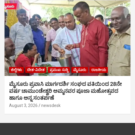
ಜಿಲ್ಲೆಗಳು
ದೇಶ-ವಿದೇಶ
ಪ್ರಮುಖ ಸುದ್ದಿ
ಮೈಸೂರು
ರಾಜಕೀಯ
ಮೈಸೂರು ಪ್ರವಾಸಿ ಮಾರ್ಗದರ್ಶಿ ಸಂಘದ ವತಿಯಿಂದ 28ನೇ
ವರ್ಷ ಚಾಮುಂಡೇಶ್ವರಿ ಅಮ್ಮನವರ ಪೂಜಾ ಮಹೋತ್ಸವದ
ಹಾಗೂ ಅನ್ನ ಸಂತರ್ಪಣೆ
August 3, 2026
newsdesk