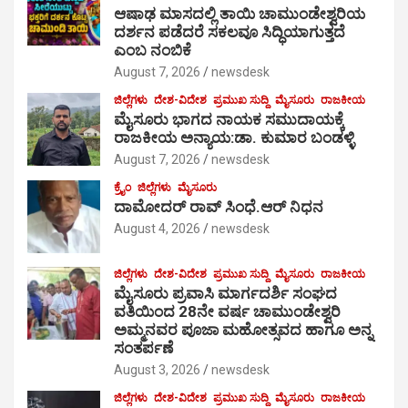
ಆಷಾಢ ಮಾಸದಲ್ಲಿ ತಾಯಿ ಚಾಮುಂಡೇಶ್ವರಿಯ
ದರ್ಶನ ಪಡೆದರೆ ಸಕಲವೂ ಸಿದ್ಧಿಯಾಗುತ್ತದೆ
ಎಂಬ ನಂಬಿಕೆ
August 7, 2026
newsdesk
ಜಿಲ್ಲೆಗಳು
ದೇಶ-ವಿದೇಶ
ಪ್ರಮುಖ ಸುದ್ದಿ
ಮೈಸೂರು
ರಾಜಕೀಯ
ಮೈಸೂರು ಭಾಗದ ನಾಯಕ ಸಮುದಾಯಕ್ಕೆ
ರಾಜಕೀಯ ಅನ್ಯಾಯ:ಡಾ. ಕುಮಾರ ಬಂಡಳ್ಳಿ
August 7, 2026
newsdesk
ಕ್ರೈಂ
ಜಿಲ್ಲೆಗಳು
ಮೈಸೂರು
ದಾಮೋದರ್ ರಾವ್ ಸಿಂಧೆ.ಆರ್ ನಿಧನ
August 4, 2026
newsdesk
ಜಿಲ್ಲೆಗಳು
ದೇಶ-ವಿದೇಶ
ಪ್ರಮುಖ ಸುದ್ದಿ
ಮೈಸೂರು
ರಾಜಕೀಯ
ಮೈಸೂರು ಪ್ರವಾಸಿ ಮಾರ್ಗದರ್ಶಿ ಸಂಘದ
ವತಿಯಿಂದ 28ನೇ ವರ್ಷ ಚಾಮುಂಡೇಶ್ವರಿ
ಅಮ್ಮನವರ ಪೂಜಾ ಮಹೋತ್ಸವದ ಹಾಗೂ ಅನ್ನ
ಸಂತರ್ಪಣೆ
August 3, 2026
newsdesk
ಜಿಲ್ಲೆಗಳು
ದೇಶ-ವಿದೇಶ
ಪ್ರಮುಖ ಸುದ್ದಿ
ಮೈಸೂರು
ರಾಜಕೀಯ