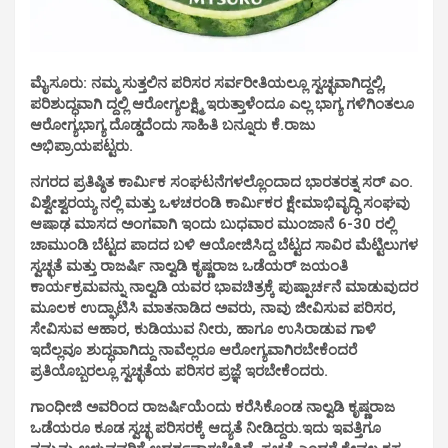
ಮೈಸೂರು: ನಮ್ಮ ಸುತ್ತಲಿನ ಪರಿಸರ ಸರ್ವರೀತಿಯಲ್ಲೂ ಸ್ವಚ್ಛವಾಗಿದ್ದಲ್ಲಿ,
ಪರಿಶುದ್ಧವಾಗಿ ದ್ದಲ್ಲಿ ಆರೋಗ್ಯಲಕ್ಷ್ಮಿ ಇರುತ್ತಾಳೆಂದೂ ಎಲ್ಲ ಭಾಗ್ಯ ಗಳಿಗಿಂತಲೂ
ಆರೋಗ್ಯಭಾಗ್ಯ ದೊಡ್ಡದೆಂದು ಸಾಹಿತಿ ಬನ್ನೂರು ಕೆ.ರಾಜು
ಅಭಿಪ್ರಾಯಪಟ್ಟರು.
ನಗರದ ಪ್ರತಿಷ್ಠಿತ ಕಾರ್ಮಿಕ ಸಂಘಟನೆಗಳಲ್ಲೊಂದಾದ ಭಾರತರತ್ನ ಸರ್ ಎಂ.
ವಿಶ್ವೇಶ್ವರಯ್ಯ ನಲ್ಲಿ ಮತ್ತು ಒಳಚರಂಡಿ ಕಾರ್ಮಿಕರ ಕ್ಷೇಮಾಭಿವೃದ್ಧಿ ಸಂಘವು
ಆಷಾಢ ಮಾಸದ ಅಂಗವಾಗಿ ಇಂದು ಬುಧವಾರ ಮುಂಜಾನೆ 6-30 ರಲ್ಲಿ
ಚಾಮುಂಡಿ ಬೆಟ್ಟದ ಪಾದದ ಬಳಿ ಆಯೋಜಿಸಿದ್ದ ಬೆಟ್ಟದ ಸಾವಿರ ಮೆಟ್ಟಿಲುಗಳ
ಸ್ವಚ್ಛತೆ ಮತ್ತು ರಾಜರ್ಷಿ ನಾಲ್ವಡಿ ಕೃಷ್ಣರಾಜ ಒಡೆಯರ್ ಜಯಂತಿ
ಕಾರ್ಯಕ್ರಮವನ್ನು ನಾಲ್ವಡಿ ಯವರ ಭಾವಚಿತ್ರಕ್ಕೆ ಪುಷ್ಪಾರ್ಚನೆ ಮಾಡುವುದರ
ಮೂಲಕ ಉದ್ಘಾಟಿಸಿ ಮಾತನಾಡಿದ ಅವರು, ನಾವು ಜೀವಿಸುವ ಪರಿಸರ,
ಸೇವಿಸುವ ಆಹಾರ, ಕುಡಿಯುವ ನೀರು, ಹಾಗೂ ಉಸಿರಾಡುವ ಗಾಳಿ
ಇದೆಲ್ಲವೂ ಶುದ್ಧವಾಗಿದ್ದು ನಾವೆಲ್ಲರೂ ಆರೋಗ್ಯವಾಗಿರಬೇಕೆಂದರೆ
ಪ್ರತಿಯೊಬ್ಬರಲ್ಲೂ ಸ್ವಚ್ಛತೆಯ ಪರಿಸರ ಪ್ರಜ್ಞೆ ಇರಬೇಕೆಂದರು.
ಗಾಂಧೀಜಿ ಅವರಿಂದ ರಾಜರ್ಷಿಯೆಂದು ಕರೆಸಿಕೊಂಡ ನಾಲ್ವಡಿ ಕೃಷ್ಣರಾಜ
ಒಡೆಯರೂ ಕೂಡ ಸ್ವಚ್ಛ ಪರಿಸರಕ್ಕೆ ಆದ್ಯತೆ ನೀಡಿದ್ದರು.ಇದು ಇವತ್ತಿಗೂ