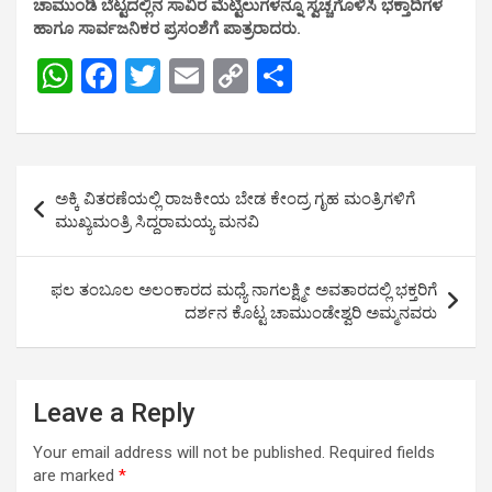
ಚಾಮುಂಡಿ ಬೆಟ್ಟದಲ್ಲಿನ ಸಾವಿರ ಮೆಟ್ಟಿಲುಗಳನ್ನೂ ಸ್ವಚ್ಚಗೊಳಿಸಿ ಭಕ್ತಾದಿಗಳ
ಹಾಗೂ ಸಾರ್ವಜನಿಕರ ಪ್ರಸಂಶೆಗೆ ಪಾತ್ರರಾದರು.
W
F
T
E
C
S
h
a
wi
m
o
h
at
ce
tt
ail
py
ar
s
b
er
Li
e
Post
ಅಕ್ಕಿ ವಿತರಣೆಯಲ್ಲಿ ರಾಜಕೀಯ ಬೇಡ ಕೇಂದ್ರ ಗೃಹ ಮಂತ್ರಿಗಳಿಗೆ
A
o
n
navigation
ಮುಖ್ಯಮಂತ್ರಿ ಸಿದ್ದರಾಮಯ್ಯ ಮನವಿ
p
o
k
p
k
ಫಲ ತಂಬೂಲ ಅಲಂಕಾರದ ಮಧ್ಯೆ ನಾಗಲಕ್ಷ್ಮೀ ಅವತಾರದಲ್ಲಿ ಭಕ್ತರಿಗೆ
ದರ್ಶನ ಕೊಟ್ಟ ಚಾಮುಂಡೇಶ್ವರಿ ಅಮ್ಮನವರು
Leave a Reply
Your email address will not be published.
Required fields
are marked
*