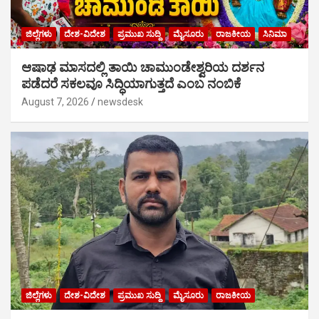
ಜಿಲ್ಲೆಗಳು
ದೇಶ-ವಿದೇಶ
ಪ್ರಮುಖ ಸುದ್ದಿ
ಮೈಸೂರು
ರಾಜಕೀಯ
ಸಿನಿಮಾ
ಆಷಾಢ ಮಾಸದಲ್ಲಿ ತಾಯಿ ಚಾಮುಂಡೇಶ್ವರಿಯ ದರ್ಶನ
ಪಡೆದರೆ ಸಕಲವೂ ಸಿದ್ಧಿಯಾಗುತ್ತದೆ ಎಂಬ ನಂಬಿಕೆ
August 7, 2026
newsdesk
ಜಿಲ್ಲೆಗಳು
ದೇಶ-ವಿದೇಶ
ಪ್ರಮುಖ ಸುದ್ದಿ
ಮೈಸೂರು
ರಾಜಕೀಯ