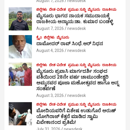
August 7, 2026
newsdesk
ಜಿಲ್ಲೆಗಳು
ದೇಶ-ವಿದೇಶ
ಪ್ರಮುಖ ಸುದ್ದಿ
ಮೈಸೂರು
ರಾಜಕೀಯ
ಮೈಸೂರು ಭಾಗದ ನಾಯಕ ಸಮುದಾಯಕ್ಕೆ
ರಾಜಕೀಯ ಅನ್ಯಾಯ:ಡಾ. ಕುಮಾರ ಬಂಡಳ್ಳಿ
August 7, 2026
newsdesk
ಕ್ರೈಂ
ಜಿಲ್ಲೆಗಳು
ಮೈಸೂರು
ದಾಮೋದರ್ ರಾವ್ ಸಿಂಧೆ.ಆರ್ ನಿಧನ
August 4, 2026
newsdesk
ಜಿಲ್ಲೆಗಳು
ದೇಶ-ವಿದೇಶ
ಪ್ರಮುಖ ಸುದ್ದಿ
ಮೈಸೂರು
ರಾಜಕೀಯ
ಮೈಸೂರು ಪ್ರವಾಸಿ ಮಾರ್ಗದರ್ಶಿ ಸಂಘದ
ವತಿಯಿಂದ 28ನೇ ವರ್ಷ ಚಾಮುಂಡೇಶ್ವರಿ
ಅಮ್ಮನವರ ಪೂಜಾ ಮಹೋತ್ಸವದ ಹಾಗೂ ಅನ್ನ
ಸಂತರ್ಪಣೆ
August 3, 2026
newsdesk
ಜಿಲ್ಲೆಗಳು
ದೇಶ-ವಿದೇಶ
ಪ್ರಮುಖ ಸುದ್ದಿ
ಮೈಸೂರು
ರಾಜಕೀಯ
ಮೋದಿಯವರಿಗೆ ವಿಶೇಷ ಉಡುಗೊರೆ ಅರುಣ್
ಯೋಗಿರಾಜ್ ಕೆತ್ತನೆ ಮಾಡಿದ ಸ್ವಾಮಿ
ವಿವೇಕಾನಂದ ಪ್ರತಿಮೆ!
July 31, 2026
newsdesk