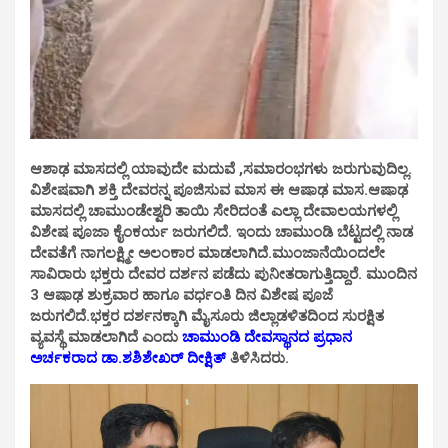
ಆಶಾಢ ಮಾಸದಲ್ಲಿ ಯಾವುದೇ ಮದುವೆ ,ಸಮಾರಂಭಗಳು ಜರುಗುವುದಿಲ್ಲ.
ವಿಶೇಷವಾಗಿ ಶಕ್ತಿ ದೇವರನ್ನ ಪೂಜಿಸುವ ಮಾಸ ಈ ಆಷಾಢ ಮಾಸ.ಆಷಾಢ
ಮಾಸದಲ್ಲಿ ಚಾಮುಂಡೇಶ್ವರಿ ತಾಯಿ ಸೇರಿದಂತೆ ಎಲ್ಲಾ ದೇವಾಲಯಗಳಲ್ಲಿ
ವಿಶೇಷ ಪೂಜಾ ಕೈಂಕರ್ಯ ಜರುಗಲಿದೆ. ಇಂದು ಚಾಮುಂಡಿ ಬೆಟ್ಟದಲ್ಲಿ ನಾಡ
ದೇವತೆಗೆ ನಾಗಲಕ್ಷ್ಮೀ ಅಲಂಕಾರ ಮಾಡಲಾಗಿದೆ.ಮುಂಜಾನೆಯಿಂದಲೇ
ಸಾವಿರಾರು ಭಕ್ತರು ದೇವರ ದರ್ಶನ ಪಡೆದು ಪುನೀತರಾಗುತ್ತಿದ್ದಾರೆ. ಮುಂದಿನ
3 ಆಷಾಢ ಶುಕ್ರವಾರ ಹಾಗೂ ವರ್ಧಂತಿ ದಿನ ವಿಶೇಷ ಪೂಜೆ
ಜರುಗಲಿದೆ.ಭಕ್ತರ ದರ್ಶನಕ್ಕಾಗಿ ಮೈಸೂರು ಜಿಲ್ಲಾಡಳಿತದಿಂದ ಸುರಕ್ಷಿತ
ವ್ಯವಸ್ಥೆ ಮಾಡಲಾಗಿದೆ ಎಂದು
ಚಾಮುಂಡಿ ದೇವಸ್ಥಾನದ ಪ್ರಧಾನ
ಅರ್ಚಕರಾದ ಡಾ.ಶಶಿಶೇಖರ್ ದೀಕ್ಷಿತ್
ತಿಳಿಸಿದರು.