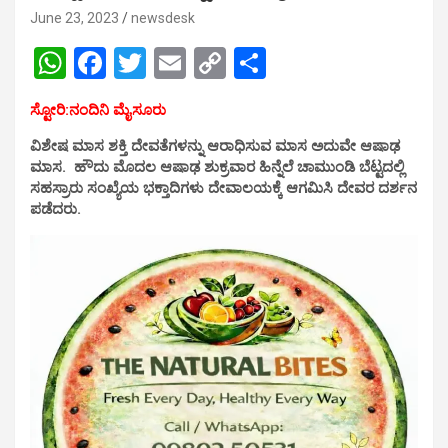
June 23, 2023
newsdesk
W
F
T
E
C
S
h
a
wi
m
o
h
ಸ್ಟೋರಿ:ನಂದಿನಿ ಮೈಸೂರು
at
ce
tt
ail
py
ar
ವಿಶೇಷ ಮಾಸ ಶಕ್ತಿ ದೇವತೆಗಳನ್ನು ಆರಾಧಿಸುವ ಮಾಸ ಅದುವೇ
ಆಷಾಢ
s
b
er
Li
e
ಮಾಸ. ಹೌದು ಮೊದಲ ಆಷಾಢ ಶುಕ್ರವಾರ ಹಿನ್ನೆಲೆ ಚಾಮುಂಡಿ ಬೆಟ್ಟದಲ್ಲಿ
A
o
n
ಸಹಸ್ರಾರು ಸಂಖ್ಯೆಯ ಭಕ್ತಾದಿಗಳು ದೇವಾಲಯಕ್ಕೆ ಆಗಮಿಸಿ ದೇವರ ದರ್ಶನ
ಪಡೆದರು.
p
o
k
p
k