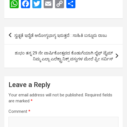
W
F
T
E
C
S
h
a
wi
m
o
h
at
ce
tt
ail
py
ar
s
b
er
Li
e
Post
ಸ್ವಚ್ಛತೆ ಇದ್ದೆಡೆ ಆರೋಗ್ಯಭಾಗ್ಯ ಇರುತ್ತದೆ : ಸಾಹಿತಿ ಬನ್ನೂರು ರಾಜು
A
o
n
navigation
p
o
k
ಶುಭಂ ತನ್ನ 29 ನೇ ವಾರ್ಷಿಕೋತ್ಸವದ ಕೊಡುಗೆಯಾಗಿ ಲೈಫ್ ಟೈಮ್
p
k
ನಿಮ್ಮ ಎಲ್ಲಾ ಎಲೆಕ್ಟ್ರಾನಿಕ್ಸ್ ವಸ್ತುಗಳ ಮೇಲೆ ಫ್ರೀ ಸರ್ವಿಸ್
Leave a Reply
Your email address will not be published.
Required fields
are marked
*
Comment
*