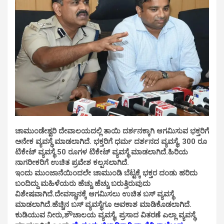
ಚಾಮುಂಡೇಶ್ವರಿ ದೇವಾಲಯದಲ್ಲಿ ತಾಯಿ ದರ್ಶನಕ್ಕಾಗಿ ಆಗಮಿಸುವ ಭಕ್ತರಿಗೆ
ಅನೇಕ ವ್ಯವಸ್ಥೆ ಮಾಡಲಾಗಿದೆ. ಭಕ್ತರಿಗೆ ಧರ್ಮ ದರ್ಶನದ ವ್ಯವಸ್ಥೆ, 300 ರೂ
ಟಿಕೇಟ್ ವ್ಯವಸ್ಥೆ.50 ರೂಗಳ ಟಿಕೇಟ್ ವ್ಯವಸ್ಥೆ ಮಾಡಲಾಗಿದೆ.ಹಿರಿಯ
ನಾಗರೀಕರಿಗೆ ಉಚಿತ ಪ್ರವೇಶ ಕಲ್ಪಸಲಾಗಿದೆ.
ಇಂದು ಮುಂಜಾನೆಯಿಂದಲೇ ಚಾಮುಂಡಿ ಬೆಟ್ಟಕ್ಕೆ ಭಕ್ತರ ದಂಡು ಹರಿದು
ಬಂದಿದ್ದು ಮಹಿಳೆಯರು ಹೆಚ್ಚು ಹೆಚ್ಚು ಬರುತ್ತಿರುವುದು
ವಿಶೇಷವಾಗಿದೆ.ದೇವಸ್ಥಾನಕ್ಕೆ ಆಗಮಿಸಲು ಉಚಿತ ಬಸ್ ವ್ಯವಸ್ಥೆ
ಮಾಡಲಾಗಿದೆ.ಹೆಚ್ಚಿನ ಬಸ್ ವ್ಯವಸ್ಥೆಗೂ ಅವಕಾಶ ಮಾಡಿಕೊಡಲಾಗಿದೆ.
ಕುಡಿಯುವ ನೀರು,ಶೌಚಾಲಯ ವ್ಯವಸ್ಥೆ, ಪ್ರಸಾದ ವಿತರಣೆ ಎಲ್ಲಾ ವ್ಯವಸ್ಥೆ