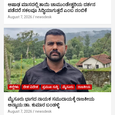
ಆಷಾಢ ಮಾಸದಲ್ಲಿ ತಾಯಿ ಚಾಮುಂಡೇಶ್ವರಿಯ ದರ್ಶನ
ಪಡೆದರೆ ಸಕಲವೂ ಸಿದ್ಧಿಯಾಗುತ್ತದೆ ಎಂಬ ನಂಬಿಕೆ
August 7, 2026
newsdesk
ಜಿಲ್ಲೆಗಳು
ದೇಶ-ವಿದೇಶ
ಪ್ರಮುಖ ಸುದ್ದಿ
ಮೈಸೂರು
ರಾಜಕೀಯ
ಮೈಸೂರು ಭಾಗದ ನಾಯಕ ಸಮುದಾಯಕ್ಕೆ ರಾಜಕೀಯ
ಅನ್ಯಾಯ:ಡಾ. ಕುಮಾರ ಬಂಡಳ್ಳಿ
August 7, 2026
newsdesk