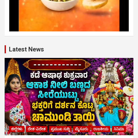
Latest News
ಜಿಲ್ಲೆಗಳು
ದೇಶ-ವಿದೇಶ
ಪ್ರಮುಖ ಸುದ್ದಿ
ಮೈಸೂರು
ರಾಜಕೀಯ
ಸಿನಿಮಾ