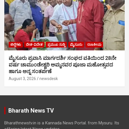
ಜಿಲ್ಲೆಗಳು
ದೇಶ-ವಿದೇಶ
ಪ್ರಮುಖ ಸುದ್ದಿ
ಮೈಸೂರು
ರಾಜಕೀಯ
ಮೈಸೂರು ಪ್ರವಾಸಿ ಮಾರ್ಗದರ್ಶಿ ಸಂಘದ ವತಿಯಿಂದ 28ನೇ
ವರ್ಷ ಚಾಮುಂಡೇಶ್ವರಿ ಅಮ್ಮನವರ ಪೂಜಾ ಮಹೋತ್ಸವದ
ಹಾಗೂ ಅನ್ನ ಸಂತರ್ಪಣೆ
August 3, 2026
newsdesk
Bharath News TV
Bharathnewstv.in is a Kannada News Portal. from Mysuru. Its