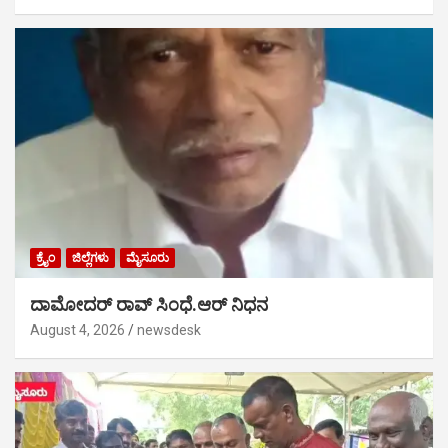
ಕ್ರೈಂ
ಜಿಲ್ಲೆಗಳು
ಮೈಸೂರು
ದಾಮೋದರ್ ರಾವ್ ಸಿಂಧೆ.ಆರ್ ನಿಧನ
August 4, 2026
newsdesk