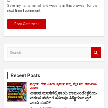
Save my name, email, and website in this browser for the
next time I comment.
S
e
a
r
c
Recent Posts
h
ಜಿಲ್ಲೆಗಳು
ದೇಶ-ವಿದೇಶ
ಪ್ರಮುಖ ಸುದ್ದಿ
ಮೈಸೂರು
ರಾಜಕೀಯ
ಸಿನಿಮಾ
ಆಷಾಢ ಮಾಸದಲ್ಲಿ ತಾಯಿ ಚಾಮುಂಡೇಶ್ವರಿಯ
ದರ್ಶನ ಪಡೆದರೆ ಸಕಲವೂ ಸಿದ್ಧಿಯಾಗುತ್ತದೆ
ಎಂಬ ನಂಬಿಕೆ