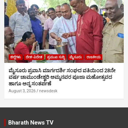
ಜಿಲ್ಲೆಗಳು
ದೇಶ-ವಿದೇಶ
ಪ್ರಮುಖ ಸುದ್ದಿ
ಮೈಸೂರು
ರಾಜಕೀಯ
ಮೈಸೂರು ಪ್ರವಾಸಿ ಮಾರ್ಗದರ್ಶಿ ಸಂಘದ ವತಿಯಿಂದ 28ನೇ
ವರ್ಷ ಚಾಮುಂಡೇಶ್ವರಿ ಅಮ್ಮನವರ ಪೂಜಾ ಮಹೋತ್ಸವದ
ಹಾಗೂ ಅನ್ನ ಸಂತರ್ಪಣೆ
August 3, 2026
newsdesk
Bharath News TV