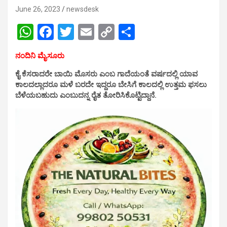
June 26, 2023
newsdesk
W
F
T
E
C
S
h
a
wi
m
o
h
ನಂದಿನಿ ಮೈಸೂರು
at
ce
tt
ail
py
ar
ಕೈ ಕೆಸರಾದರೇ ಬಾಯಿ ಮೊಸರು ಎಂಬ ಗಾದೆಯಂತೆ ವರ್ಷದಲ್ಲಿ ಯಾವ
s
b
er
Li
e
ಕಾಲದಲ್ಲಾದರೂ ಮಳೆ ಬರದೇ ಇದ್ದರೂ ಬೇಸಿಗೆ ಕಾಲದಲ್ಲಿ ಉತ್ತಮ ಫಸಲು
A
o
n
ಬೆಳೆಯಬಹುದು ಎಂಬುದನ್ನ ರೈತ ತೋರಿಸಿಕೊಟ್ಟಿದ್ದಾನೆ.
p
o
k
p
k