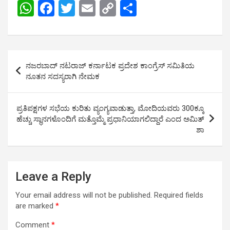
W
F
T
E
C
S
h
a
wi
m
o
h
at
ce
tt
ail
py
ar
s
b
er
Li
e
Post
ನಜರಬಾದ್ ನಟರಾಜ್ ಕರ್ನಾಟಕ ಪ್ರದೇಶ ಕಾಂಗ್ರೆಸ್ ಸಮಿತಿಯ
A
o
n
navigation
ನೂತನ ಸದಸ್ಯರಾಗಿ ನೇಮಕ
p
o
k
p
k
ಪ್ರತಿಪಕ್ಷಗಳ ಸಭೆಯ ಕುರಿತು ವ್ಯಂಗ್ಯವಾಡುತ್ತಾ, ಮೋದಿಯವರು 300ಕ್ಕೂ
ಹೆಚ್ಚು ಸ್ಥಾನಗಳೊಂದಿಗೆ ಮತ್ತೊಮ್ಮೆ ಪ್ರಧಾನಿಯಾಗಲಿದ್ದಾರೆ ಎಂದ ಅಮಿತ್
ಶಾ
Leave a Reply
Your email address will not be published.
Required fields
are marked
*
Comment
*