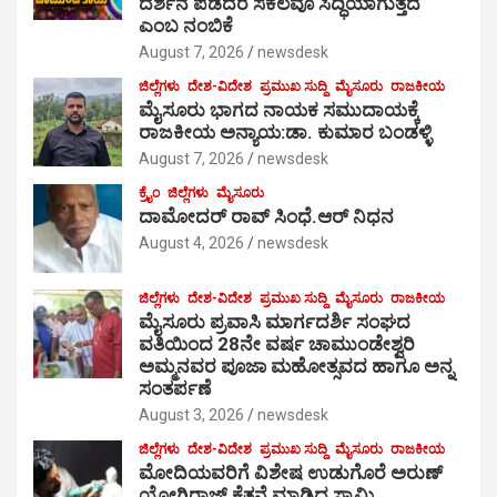
ದರ್ಶನ ಪಡೆದರೆ ಸಕಲವೂ ಸಿದ್ಧಿಯಾಗುತ್ತದೆ
ಎಂಬ ನಂಬಿಕೆ
August 7, 2026
newsdesk
ಜಿಲ್ಲೆಗಳು
ದೇಶ-ವಿದೇಶ
ಪ್ರಮುಖ ಸುದ್ದಿ
ಮೈಸೂರು
ರಾಜಕೀಯ
ಮೈಸೂರು ಭಾಗದ ನಾಯಕ ಸಮುದಾಯಕ್ಕೆ
ರಾಜಕೀಯ ಅನ್ಯಾಯ:ಡಾ. ಕುಮಾರ ಬಂಡಳ್ಳಿ
August 7, 2026
newsdesk
ಕ್ರೈಂ
ಜಿಲ್ಲೆಗಳು
ಮೈಸೂರು
ದಾಮೋದರ್ ರಾವ್ ಸಿಂಧೆ.ಆರ್ ನಿಧನ
August 4, 2026
newsdesk
ಜಿಲ್ಲೆಗಳು
ದೇಶ-ವಿದೇಶ
ಪ್ರಮುಖ ಸುದ್ದಿ
ಮೈಸೂರು
ರಾಜಕೀಯ
ಮೈಸೂರು ಪ್ರವಾಸಿ ಮಾರ್ಗದರ್ಶಿ ಸಂಘದ
ವತಿಯಿಂದ 28ನೇ ವರ್ಷ ಚಾಮುಂಡೇಶ್ವರಿ
ಅಮ್ಮನವರ ಪೂಜಾ ಮಹೋತ್ಸವದ ಹಾಗೂ ಅನ್ನ
ಸಂತರ್ಪಣೆ
August 3, 2026
newsdesk
ಜಿಲ್ಲೆಗಳು
ದೇಶ-ವಿದೇಶ
ಪ್ರಮುಖ ಸುದ್ದಿ
ಮೈಸೂರು
ರಾಜಕೀಯ
ಮೋದಿಯವರಿಗೆ ವಿಶೇಷ ಉಡುಗೊರೆ ಅರುಣ್
ಯೋಗಿರಾಜ್ ಕೆತ್ತನೆ ಮಾಡಿದ ಸ್ವಾಮಿ