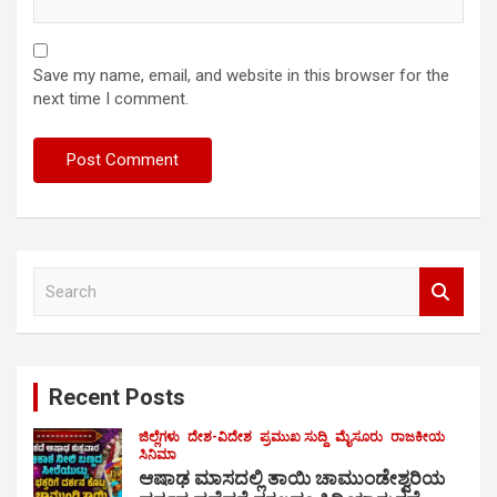
Save my name, email, and website in this browser for the
next time I comment.
S
e
a
r
c
Recent Posts
h
ಜಿಲ್ಲೆಗಳು
ದೇಶ-ವಿದೇಶ
ಪ್ರಮುಖ ಸುದ್ದಿ
ಮೈಸೂರು
ರಾಜಕೀಯ
ಸಿನಿಮಾ
ಆಷಾಢ ಮಾಸದಲ್ಲಿ ತಾಯಿ ಚಾಮುಂಡೇಶ್ವರಿಯ