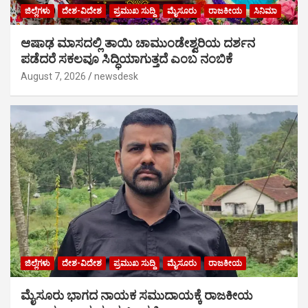
ಜಿಲ್ಲೆಗಳು
ದೇಶ-ವಿದೇಶ
ಪ್ರಮುಖ ಸುದ್ದಿ
ಮೈಸೂರು
ರಾಜಕೀಯ
ಸಿನಿಮಾ
ಆಷಾಢ ಮಾಸದಲ್ಲಿ ತಾಯಿ ಚಾಮುಂಡೇಶ್ವರಿಯ ದರ್ಶನ
ಪಡೆದರೆ ಸಕಲವೂ ಸಿದ್ಧಿಯಾಗುತ್ತದೆ ಎಂಬ ನಂಬಿಕೆ
August 7, 2026
newsdesk
ಜಿಲ್ಲೆಗಳು
ದೇಶ-ವಿದೇಶ
ಪ್ರಮುಖ ಸುದ್ದಿ
ಮೈಸೂರು
ರಾಜಕೀಯ
ಮೈಸೂರು ಭಾಗದ ನಾಯಕ ಸಮುದಾಯಕ್ಕೆ ರಾಜಕೀಯ