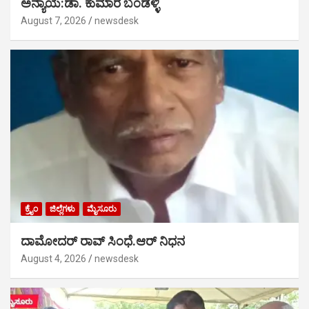
ಅನ್ಯಾಯ:ಡಾ. ಕುಮಾರ ಬಂಡಳ್ಳಿ
August 7, 2026
newsdesk
ಕ್ರೈಂ
ಜಿಲ್ಲೆಗಳು
ಮೈಸೂರು
ದಾಮೋದರ್ ರಾವ್ ಸಿಂಧೆ.ಆರ್ ನಿಧನ
August 4, 2026
newsdesk