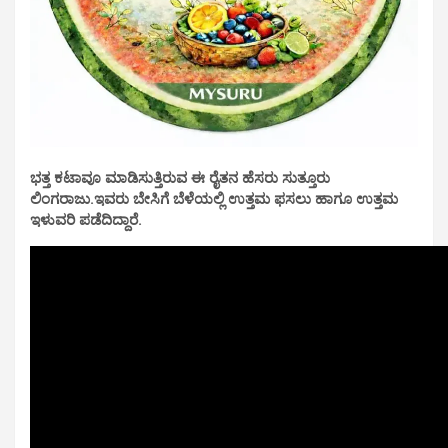
ಭತ್ತ ಕಟಾವೂ ಮಾಡಿಸುತ್ತಿರುವ ಈ ರೈತನ ಹೆಸರು ಸುತ್ತೂರು
ಲಿಂಗರಾಜು.ಇವರು ಬೇಸಿಗೆ ಬೆಳೆಯಲ್ಲಿ ಉತ್ತಮ ಫಸಲು ಹಾಗೂ ಉತ್ತಮ
ಇಳುವರಿ ಪಡೆದಿದ್ದಾರೆ.