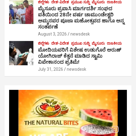
ಜಿಲ್ಲೆಗಳು
ದೇಶ-ವಿದೇಶ
ಪ್ರಮುಖ ಸುದ್ದಿ
ಮೈಸೂರು
ರಾಜಕೀಯ
ಮೈಸೂರು ಪ್ರವಾಸಿ ಮಾರ್ಗದರ್ಶಿ ಸಂಘದ
ವತಿಯಿಂದ 28ನೇ ವರ್ಷ ಚಾಮುಂಡೇಶ್ವರಿ
ಅಮ್ಮನವರ ಪೂಜಾ ಮಹೋತ್ಸವದ ಹಾಗೂ ಅನ್ನ
ಸಂತರ್ಪಣೆ
August 3, 2026
newsdesk
ಜಿಲ್ಲೆಗಳು
ದೇಶ-ವಿದೇಶ
ಪ್ರಮುಖ ಸುದ್ದಿ
ಮೈಸೂರು
ರಾಜಕೀಯ
ಮೋದಿಯವರಿಗೆ ವಿಶೇಷ ಉಡುಗೊರೆ ಅರುಣ್
ಯೋಗಿರಾಜ್ ಕೆತ್ತನೆ ಮಾಡಿದ ಸ್ವಾಮಿ
ವಿವೇಕಾನಂದ ಪ್ರತಿಮೆ!
July 31, 2026
newsdesk