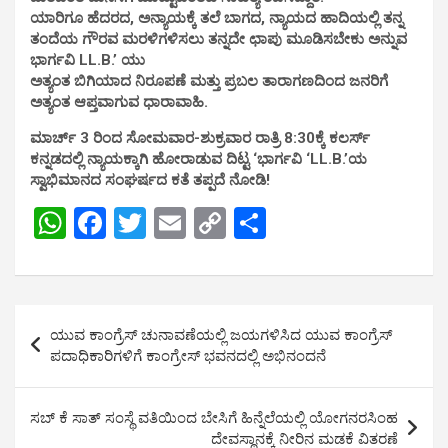
ಯಾರಿಗೂ ಹೆದರದ, ಅನ್ಯಾಯಕ್ಕೆ ತಲೆ ಬಾಗದ, ನ್ಯಾಯದ ಹಾದಿಯಲ್ಲಿ ತನ್ನ
ತಂದೆಯ ಗೌರವ ಮರಳಿಗಳಿಸಲು ತನ್ನದೇ ಛಾಪು ಮೂಡಿಸಬೇಕು ಅನ್ನುವ
ಭಾರ್ಗವಿ LL.B.’ ಯು
ಅತ್ಯಂತ ಬಿಗಿಯಾದ ನಿರೂಪಣೆ ಮತ್ತು ಪ್ರಬಲ ತಾರಾಗಣದಿಂದ ಜನರಿಗೆ
ಅತ್ಯಂತ ಆಪ್ತವಾಗುವ ಧಾರಾವಾಹಿ.
ಮಾರ್ಚ್ 3 ರಿಂದ ಸೋಮವಾರ-ಶುಕ್ರವಾರ ರಾತ್ರಿ 8:30ಕ್ಕೆ ಕಲರ್ಸ್
ಕನ್ನಡದಲ್ಲಿ ನ್ಯಾಯಕ್ಕಾಗಿ ಹೋರಾಡುವ ದಿಟ್ಟ ‘ಭಾರ್ಗವಿ ‘LL.B.’ಯ
ಸ್ವಾಭಿಮಾನದ ಸಂಘರ್ಷದ ಕತೆ ತಪ್ಪದೆ ನೋಡಿ!
W
F
T
E
C
S
h
a
wi
m
o
h
at
ce
tt
ail
py
ar
s
b
er
Li
e
Post
ಯುವ ಕಾಂಗ್ರೆಸ್ ಚುನಾವಣೆಯಲ್ಲಿ ಜಯಗಳಿಸಿದ ಯುವ ಕಾಂಗ್ರೆಸ್
A
o
n
navigation
ಪದಾಧಿಕಾರಿಗಳಿಗೆ ಕಾಂಗ್ರೇಸ್ ಭವನದಲ್ಲಿ ಅಭಿನಂದನೆ
p
o
k
p
k
ಸಬ್ ಕೆ ಸಾತ್ ಸಂಸ್ಥೆ ವತಿಯಿಂದ ಬೇಸಿಗೆ ಹಿನ್ನೆಲೆಯಲ್ಲಿ ಯೋಗನರಸಿಂಹ
ದೇವಸ್ಥಾನಕ್ಕೆ ನೀರಿನ ಮಡಕೆ ವಿತರಣೆ