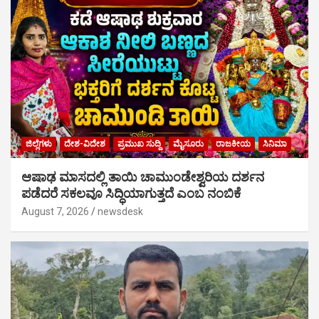
ಜಿಲ್ಲೆಗಳು
ದೇಶ-ವಿದೇಶ
ಪ್ರಮುಖ ಸುದ್ದಿ
ಮೈಸೂರು
ರಾಜಕೀಯ
ಸಿನಿಮಾ
ಆಷಾಢ ಮಾಸದಲ್ಲಿ ತಾಯಿ ಚಾಮುಂಡೇಶ್ವರಿಯ ದರ್ಶನ
ಪಡೆದರೆ ಸಕಲವೂ ಸಿದ್ಧಿಯಾಗುತ್ತದೆ ಎಂಬ ನಂಬಿಕೆ
August 7, 2026
newsdesk