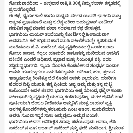
ಸೋಮವಾರದಿಂದ – ಶುಕ್ರವಾರ ರಾತ್ರಿ 8.30ಕ್ಕೆ ನಿಮ್ಮ ಕಲರ್ಸ್ ಕನ್ನಡದಲ್ಲಿ
ಪ್ರಸಾರಗೊಳ್ಳಲಿದೆ.
ಈ ಕಥೆ, ಧೈರ್ಯಶಾಲಿ ಹಾಗೂ ಮಧ್ಯಮ ವರ್ಗದ ಯುವತಿ ಭಾರ್ಗವಿ ಮತ್ತು
ಅತ್ಯಂತ ಪ್ರಭಾವಶಾಲಿ ಮತ್ತು ಬಲಿಷ್ಠ ವಕೀಲ ಜಯಪ್ರಕಾಶ್ ಪಾಟೀಲ್
ನಡುವಿನ ಸ್ವಾಭಿಮಾನದ ಮಹಾ ಸಂಘರ್ಷದ ಕಥೆ ಹೇಳುತ್ತದೆ.
ಭಾರ್ಗವಿಯ ಲಾಯರ್ ತಂದೆಯನ್ನು ಕೋರ್ಟಿನಲ್ಲಿ ಹೀನಾಯವಾಗಿ
ಅವಮಾನಿಸಿ ತಲೆ ತಗ್ಗಿಸುವ ಹಾಗೆ ಮಾಡಿ ವಕೀಲಿಕೆಯನ್ನೇ ತ್ಯಜಿಸುವಂತೆ
ಮಾಡಿದವನು ಜೆ.ಪಿ. ಪಾಟೀಲ್. ತನ್ನ ವೃತ್ತಿಜೀವನದಲ್ಲಿ ಒಂದೇ ಒಂದು
ಸೋಲು ಕಾಣದ, ಗೆಲ್ಲಲು ಯಾವುದೇ ಕಾನೂನನ್ನು ಮುರಿಯುವ ಅವನಿಗೆ
ವಕೀಲಿಕೆ ಎಂದರೆ ಅಧಿಕಾರ, ಪ್ರಭಾವ ಮತ್ತು ನಿಯಂತ್ರಕ ಶಕ್ತಿ. ಇದರ
ತದ್ವಿರುದ್ಧ ಭಾರ್ಗವಿ. ನ್ಯಾಯ ದೊರಕಿಸಿ ಕೊಡಬೇಕಾದ ಸಂಧರ್ಭ ಬಂದಾಗ
ಅವಳು ಯಾರನ್ನಾದರೂ ಎದುರಿಸಬಲ್ಲವಳು. ಅಧಿಕಾರ, ಹಣ, ಪ್ರಭಾವ
ಇದ್ಯಾವುದಕ್ಕೂ ಕಿಂಚಿತ್ತೂ ಬೆಲೆ ಕೊಡದ ಅವಳು ನ್ಯಾಯಪರ, ಯಾರಿಗೂ
ಹೆದರದ ದಿಟ್ಟ ಯುವತಿ. ತನ್ನ ಪ್ರೀತಿಯ ಅಪ್ಪ ಅಮ್ಮ ಮತ್ತು ತನ್ನ ಪುಟ್ಟ
ಕುಟುಂಬವೇ ಅವಳ ಜೀವನ. ಭಾರ್ಗವಿಯ ಅಪ್ಪ ರವೀಂದ್ರ ಭಟ್ಕಳ್ ಕೂಡಾ
ವಕೀಲನಾಗಿದ್ದು ವೃತ್ತಿಯಲ್ಲಿ ಯಶಸ್ಸು ಕಂಡಿರುವುದಿಲ್ಲ. ಮಗಳ ಕನಸಿಗೆ ತಂದೆ
ಪೂರ್ತಿಯಾಗಿ ಬೆಂಬಲ ನೀಡಿದರೂ ಅಮ್ಮನಿಗೆ ಮಾತ್ರ ಲಾಯರ್ ವೃತ್ತಿ
ಅನಗತ್ಯ ತೊಂದರೆಗಳನ್ನು ತರಬಹುದು ಎಂಬ ಆತಂಕ. ಮದುವೆಯಾಗಿ
ಅವಳು ಸುಖವಾಗಿದ್ದರೆ ಸಾಕು ಅನ್ನುವುದು ಅಮ್ಮನ ಬಯಕೆ.
ಭಾರ್ಗವಿಯ ಜೀವನ ಅನಿರೀಕ್ಷಿತ ತಿರುವು ಪಡೆಯುವುದು ಅವಳು, ಜೆಪಿ
ಪಾಟೀಲ್ ನ ಮಗ ಅರ್ಜುನ್ ಪಾಟೀಲ್ ನನ್ನು ಭೇಟಿ ಮಾಡಿದಾಗ. ಶ್ರೀಮಂತ