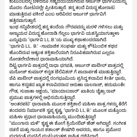
ಕುಟುಂಬದಲ್ಲಿ ಬೆಳೆದರೂ ಸಹೃದಯಿಯಾಗಿರುವ ಅರ್ಜುನ್ ಭಾರ್ಗವಿಯನ್ನು
ಮೊದಲ ನೋಟದಲ್ಲೇ ಪ್ರೀತಿಸುತ್ತಾನೆ. ತನ್ನ ತಂದೆ ವಿರುದ್ಧ ಹೋರಾಟ
ಮಾಡುತ್ತಿರುವ ವಕೀಲೆ ಎಂಬ ಅರಿವಿರದ ಅರ್ಜುನ್ ಭಾರ್ಗವಿಗೆ
ಹತ್ತಿರವಾಗುತ್ತಾನೆ.
ಇಂಥ ಸನ್ನಿವೇಶದಲ್ಲಿ ತನ್ನ ತಂದೆಯ ಗೌರವವನ್ನು ಮರಳಿ ಗಳಿಸಲು ಮತ್ತು
ಅನ್ಯಾಯದ ವಿರುದ್ಧ ಹೋರಾಡಿ ಗೆಲ್ಲಲು ಭಾರ್ಗವಿ ಯಶಸ್ವಿಯಾಗುತ್ತಾಳಾ
ಎನ್ನುವುದು ‘ಭಾರ್ಗವಿ LL.B.’ಯ ಮುಖ್ಯ ಕಥಾಹಂದರವಾಗಿದೆ.
‘ಭಾರ್ಗವಿ LL. B.’ -ಸಾಮಾಜಿಕ ಸಂಘರ್ಷ ಮತ್ತು ಕೌಟುಂಬಿಕ ಕಥನ
ಹೊಂದಿರುವ ಅತ್ಯಂತ ಶಕ್ತಿಶಾಲಿಯಾಗಿ ನಿರೂಪಿತವಾಗಿರುವ ಎಲ್ಲರೂ
ನೋಡಲೇಬೇಕಾದ ಧಾರಾವಾಹಿಯಾಗಿದೆ.
ದಿಟ್ಟ ಭಾರ್ಗವಿ ಪಾತ್ರದಲ್ಲಿ ರಾಧಾ ಭಗವತಿ, ಅರ್ಜುನ್ ಪಾಟೀಲ್ ಪಾತ್ರದಲ್ಲಿ
ಮನೋಜ್ ಕುಮಾರ್ ಕನ್ನಡ ಟೆಲಿವಿಶನ್ ಗೆ ಪಾದಾರ್ಪಣೆ ಮಾಡುತ್ತಿದ್ದಾರೆ.
ಜೆಪಿ ಪಾಟೀಲ್ ಪಾತ್ರದಲ್ಲಿ ರಂಗಭೂಮಿಯ ಪ್ರಸಿದ್ಧ ಕಲಾವಿದ ಕೀರ್ತಿ ಭಾನು,
ಹಾಗೂ ಕನ್ನಡದ ಖ್ಯಾತ ಕಲಾವಿದರಾದ ಅರುಣಾ ಬಾಲರಾಜ್, ಹನುಮಂತೇ
ಗೌಡ, ಸುಜಾತಾ ಅಕ್ಷಯ, ‘ಮಾಯಾಬಜಾರ್’ ಖಾತಿಯ ಚೈತ್ರಾ ರಾವ್
ಪ್ರಮುಖ ಪಾತ್ರಗಳಲ್ಲಿ ಅಭಿನಯಿಸುತ್ತಿದ್ದಾರೆ.
‘ಅಂತರಪಟ’ ಧಾರಾವಾಹಿ ಮೂಲಕ ಶಕ್ತಿಶಾಲಿ ಮಹಿಳಾ ಪಾತ್ರ ಗಳನ್ನು ತೆರೆಗೆ
ತಂದವರು ನಿರ್ಮಾಪಕಿ ಸ್ವಪ್ನ ಕೃಷ್ಣ, ‘ಭಾರ್ಗವಿ LL.B.’ ಮೂಲಕ ಮತ್ತೊಂದು
ಮಹಿಳಾ ಪ್ರಧಾನ ಧಾರಾವಾಹಿಯನ್ನು ಮುಂದಿಡುತ್ತಿದ್ದಾರೆ
“ಮುಂಗಾರು ಮಳೆ” ಕೃಷ್ಣ ಈ ಶೋಗೆ ಕ್ರಿಯೇಟಿವ್ ಹೆಡ್ ಆಗಿದ್ದಾರೆ. ಸಂಗೀತ
ರಚನೆ ಮತ್ತು ಗಾಯನ ಶಶಾಂಕ್ ಶೇಷಗಿರಿ ಅವರದು, ಹಾಗೂ ಪ್ರಮೋದ
ಮರವಂತೆ ಮನಸಿಗೆ ಮುಟ್ಟುವಂತಹ ಸಾಹಿತ್ಯ ರಚಿಸಿದ್ದಾರೆ.