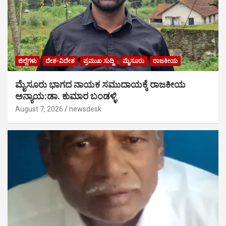
ಜಿಲ್ಲೆಗಳು
ದೇಶ-ವಿದೇಶ
ಪ್ರಮುಖ ಸುದ್ದಿ
ಮೈಸೂರು
ರಾಜಕೀಯ
ಮೈಸೂರು ಭಾಗದ ನಾಯಕ ಸಮುದಾಯಕ್ಕೆ ರಾಜಕೀಯ
ಅನ್ಯಾಯ:ಡಾ. ಕುಮಾರ ಬಂಡಳ್ಳಿ
August 7, 2026
newsdesk