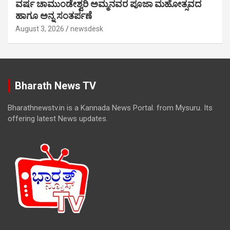
ವರ್ಷ ಚಾಮುಂಡೇಶ್ವರಿ ಅಮ್ಮನವರ ಪೂಜಾ ಮಹೋತ್ಸವದ
ಹಾಗೂ ಅನ್ನ ಸಂತರ್ಪಣೆ
August 3, 2026
newsdesk
Bharath News TV
Bharathnewstv.in is a Kannada News Portal. from Mysuru. Its
offering latest News updates.