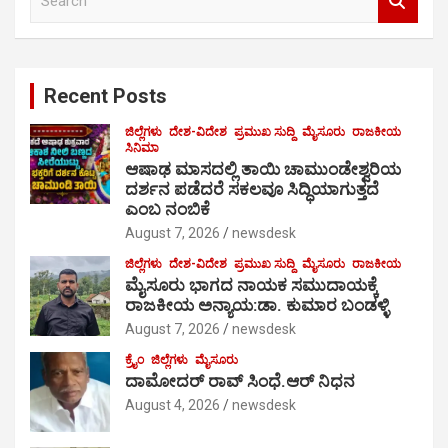
e
a
r
c
Recent Posts
h
ಜಿಲ್ಲೆಗಳು
ದೇಶ-ವಿದೇಶ
ಪ್ರಮುಖ ಸುದ್ದಿ
ಮೈಸೂರು
ರಾಜಕೀಯ
ಸಿನಿಮಾ
ಆಷಾಢ ಮಾಸದಲ್ಲಿ ತಾಯಿ ಚಾಮುಂಡೇಶ್ವರಿಯ
ದರ್ಶನ ಪಡೆದರೆ ಸಕಲವೂ ಸಿದ್ಧಿಯಾಗುತ್ತದೆ
ಎಂಬ ನಂಬಿಕೆ
August 7, 2026
newsdesk
ಜಿಲ್ಲೆಗಳು
ದೇಶ-ವಿದೇಶ
ಪ್ರಮುಖ ಸುದ್ದಿ
ಮೈಸೂರು
ರಾಜಕೀಯ
ಮೈಸೂರು ಭಾಗದ ನಾಯಕ ಸಮುದಾಯಕ್ಕೆ
ರಾಜಕೀಯ ಅನ್ಯಾಯ:ಡಾ. ಕುಮಾರ ಬಂಡಳ್ಳಿ
August 7, 2026
newsdesk
ಕ್ರೈಂ
ಜಿಲ್ಲೆಗಳು
ಮೈಸೂರು
ದಾಮೋದರ್ ರಾವ್ ಸಿಂಧೆ.ಆರ್ ನಿಧನ
August 4, 2026
newsdesk