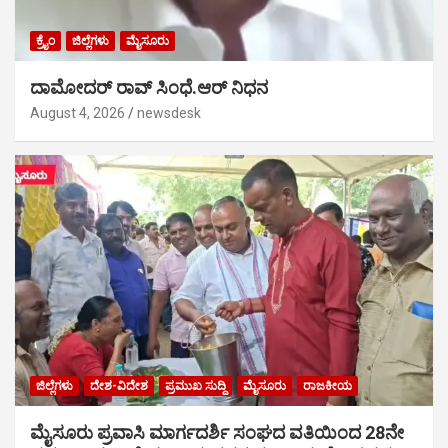
ಕ್ರೈಂ
ಜಿಲ್ಲೆಗಳು
ಮೈಸೂರು
ದಾಮೋದರ್ ರಾವ್ ಸಿಂಧೆ.ಆರ್ ನಿಧನ
August 4, 2026
newsdesk
ಜಿಲ್ಲೆಗಳು
ದೇಶ-ವಿದೇಶ
ಪ್ರಮುಖ ಸುದ್ದಿ
ಮೈಸೂರು
ರಾಜಕೀಯ
ಮೈಸೂರು ಪ್ರವಾಸಿ ಮಾರ್ಗದರ್ಶಿ ಸಂಘದ ವತಿಯಿಂದ 28ನೇ