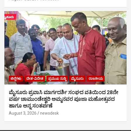
ಜಿಲ್ಲೆಗಳು
ದೇಶ-ವಿದೇಶ
ಪ್ರಮುಖ ಸುದ್ದಿ
ಮೈಸೂರು
ರಾಜಕೀಯ
ಮೈಸೂರು ಪ್ರವಾಸಿ ಮಾರ್ಗದರ್ಶಿ ಸಂಘದ ವತಿಯಿಂದ 28ನೇ
ವರ್ಷ ಚಾಮುಂಡೇಶ್ವರಿ ಅಮ್ಮನವರ ಪೂಜಾ ಮಹೋತ್ಸವದ
ಹಾಗೂ ಅನ್ನ ಸಂತರ್ಪಣೆ
August 3, 2026
newsdesk