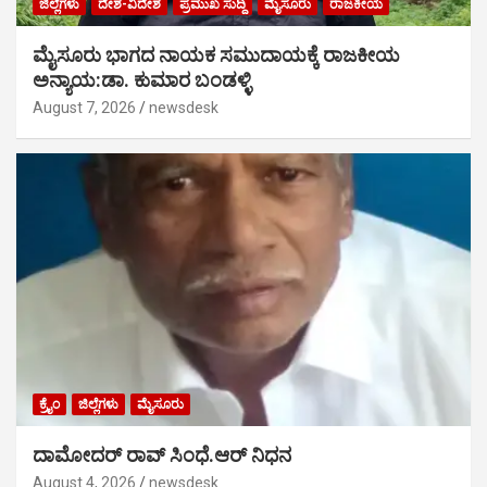
ಜಿಲ್ಲೆಗಳು
ದೇಶ-ವಿದೇಶ
ಪ್ರಮುಖ ಸುದ್ದಿ
ಮೈಸೂರು
ರಾಜಕೀಯ
ಮೈಸೂರು ಭಾಗದ ನಾಯಕ ಸಮುದಾಯಕ್ಕೆ ರಾಜಕೀಯ
ಅನ್ಯಾಯ:ಡಾ. ಕುಮಾರ ಬಂಡಳ್ಳಿ
August 7, 2026
newsdesk
ಕ್ರೈಂ
ಜಿಲ್ಲೆಗಳು
ಮೈಸೂರು
ದಾಮೋದರ್ ರಾವ್ ಸಿಂಧೆ.ಆರ್ ನಿಧನ
August 4, 2026
newsdesk