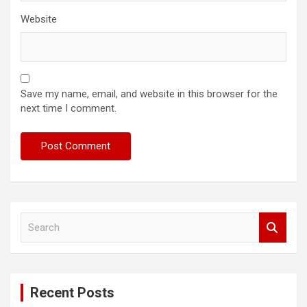
Website
Save my name, email, and website in this browser for the
next time I comment.
S
e
a
r
c
Recent Posts
h