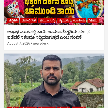
ಜಿಲ್ಲೆಗಳು
ದೇಶ-ವಿದೇಶ
ಪ್ರಮುಖ ಸುದ್ದಿ
ಮೈಸೂರು
ರಾಜಕೀಯ
ಸಿನಿಮಾ
ಆಷಾಢ ಮಾಸದಲ್ಲಿ ತಾಯಿ ಚಾಮುಂಡೇಶ್ವರಿಯ ದರ್ಶನ
ಪಡೆದರೆ ಸಕಲವೂ ಸಿದ್ಧಿಯಾಗುತ್ತದೆ ಎಂಬ ನಂಬಿಕೆ
August 7, 2026
newsdesk