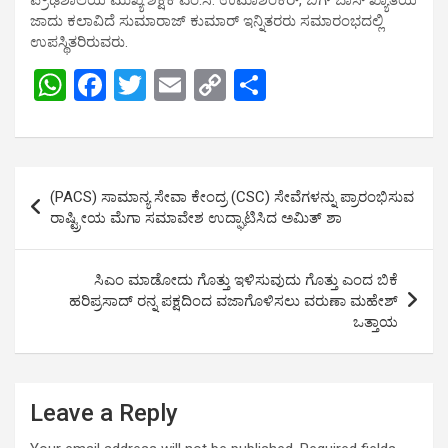
ಜಾದು ಕಲಾವಿದೆ ಸುಮಾರಾಜ್ ಕುಮಾರ್ ಇನ್ನಿತರರು ಸಮಾರಂಭದಲ್ಲಿ
ಉಪಸ್ಥಿತರಿರುವರು.
W
F
T
E
C
S
h
a
wi
m
o
h
at
ce
tt
ail
py
ar
s
b
er
Li
e
Post
(PACS) ಸಾಮಾನ್ಯ ಸೇವಾ ಕೇಂದ್ರ (CSC) ಸೇವೆಗಳನ್ನು ಪ್ರಾರಂಭಿಸುವ
A
o
n
navigation
ರಾಷ್ಟ್ರೀಯ ಮೆಗಾ ಸಮಾವೇಶ ಉದ್ಘಾಟಿಸಿದ ಅಮಿತ್ ಶಾ
p
o
k
p
k
ಸಿಎಂ ಮಾಡೋದು ಗೊತ್ತು ಇಳಿಸುವುದು ಗೊತ್ತು ಎಂದ ಬಿಕೆ
ಹರಿಪ್ರಸಾದ್ ರನ್ನ ಪಕ್ಷದಿಂದ ವಜಾಗೊಳಿಸಲು ವರುಣಾ ಮಹೇಶ್
ಒತ್ತಾಯ
Leave a Reply