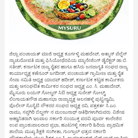
ಜಿಲ್ಲಾ ಪಂಚಾಯತ್ ಮಾಜಿ ಅಧ್ಯಕ್ಷ ಕೂರ್ಗಳ್ಳಿ ಮಹದೇವ್, ಆತ್ಮಾನ್ ವೆಲ್ನೆಸ್
ನ್ಯಾಚುರೋಪತಿ ಮತ್ತು ಫಿಸಿಯೋಥೆರಪಿಯ ಮ್ಯಾನೇಜಿಂಗ್ ಡೈರೆಕ್ಟರ್ ಡಾ.ಬಿ.
ಸತೀಶ್, ಕರ್ನಾಟಕ ರಾಜ್ಯ ರೈತರ ಹಾಗೂ ಹಸಿರು ಜನಜಾಗೃತಿ ಸಂಘದ ರಾಜ್ಯ
ಕಾರ್ಯಾಧ್ಯಕ್ಷ ಕಣೆನೂರ್ ಜಗದೀಶ್, ಪಂಚಾಯತ್ ಗ್ರಾಮೀಣ ಮತ್ತು ರೈತ
ಸೇವಾ ಸಮಿತಿ ಅಧ್ಯಕ್ಷ ಯಾದವ್ ಹರೀಶ್, ಕರ್ನಾಟಕ ಕಟ್ಟಡ ಕಾರ್ಮಿಕರು
ಮತ್ತು ಅಸಂಘಟಿತ ಕಾರ್ಮಿಕರ ಸಂಘದ ಅಧ್ಯಕ್ಷ ಎಂ. ಸಿ. ಮಹಾದೇವ್,
ಮೈಸೂರು ಲಯನ್ ಗೋಲ್ಡನ್ ಸಿಟಿ ಅಧ್ಯಕ್ಷ ಸುರೇಶ್ ಗೋಲ್ಡ್,
ಲಿಂಗಾಯತಗೌಡ ಮಹಾಸಭಾ ರಾಜ್ಯಾಧ್ಯಕ್ಷ ಆಲನಹಳ್ಳಿ ಪುಟ್ಟಸ್ವಾಮಿ,
ಪೊಲೀಸ್ ಸೊಸೈಟಿ ನೌಕರರ ಸಂಘದ ಅಧ್ಯಕ್ಷ ರವಿ, ಪತ್ರಕರ್ತ ಸಿ.ಎಂ.
ರಾಮು, ಸಪ್ತಗಿರಿ ಬಿಲ್ಡರ್ಸ್ ನ ಮಂಜುನಾಥ್ ಅತಿಥಿಗಳಾಗಿರುವರು. ವಿಶೇಷ
ಆಹ್ವಾನಿತರಾಗಿ ಇಲವಾಲ ಸರ್ಕಾರಿ ಸಂಯುಕ್ತ ಪದವಿ ಪೂರ್ವ ಕಾಲೇಜಿನ
ಉಪ ಪ್ರಾಂಶುಪಾಲರಾದ ಪ್ರಭಾ, ಹೂಟಗಳ್ಳಿ ಸರ್ಕಾರಿ ಹಿರಿಯ ಪ್ರಾಥಮಿಕ
ಶಾಲೆಯ ಮುಖ್ಯ ಶಿಕ್ಷಕಿ ಸಂಗೀತಾ, ಗುಂಗ್ರಾಲ್ ಛತ್ರದ ಸರ್ಕಾರಿ
ಪ್ರೌಢಶಾಲೆಯ ಮುಖ್ಯ ಶಿಕ್ಷಕ ಎಂ.ಸಿ. ಉಮಾಶಂಕರ್, ಬಿಗ್ ಬಾಸ್ ಖ್ಯಾತಿಯ