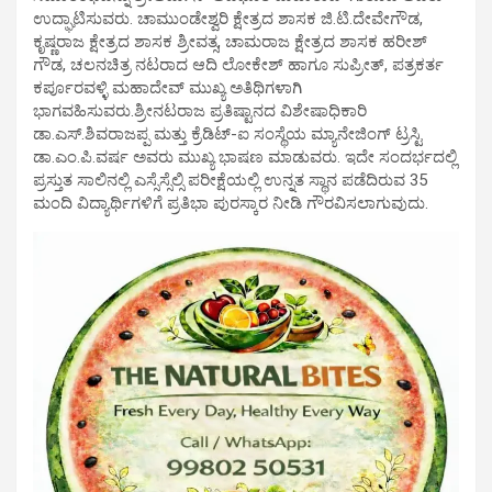
ಉದ್ಘಾಟಿಸುವರು. ಚಾಮುಂಡೇಶ್ವರಿ ಕ್ಷೇತ್ರದ ಶಾಸಕ ಜಿ.ಟಿ.ದೇವೇಗೌಡ,
ಕೃಷ್ಣರಾಜ ಕ್ಷೇತ್ರದ ಶಾಸಕ ಶ್ರೀವತ್ಸ, ಚಾಮರಾಜ ಕ್ಷೇತ್ರದ ಶಾಸಕ ಹರೀಶ್
ಗೌಡ, ಚಲನಚಿತ್ರ ನಟರಾದ ಆದಿ ಲೋಕೇಶ್ ಹಾಗೂ ಸುಪ್ರೀತ್, ಪತ್ರಕರ್ತ
ಕರ್ಪೂರವಳ್ಳಿ ಮಹಾದೇವ್ ಮುಖ್ಯ ಅತಿಥಿಗಳಾಗಿ
ಭಾಗವಹಿಸುವರು.ಶ್ರೀನಟರಾಜ ಪ್ರತಿಷ್ಟಾನದ ವಿಶೇಷಾಧಿಕಾರಿ
ಡಾ.ಎಸ್.ಶಿವರಾಜಪ್ಪ ಮತ್ತು ಕ್ರೆಡಿಟ್-ಐ ಸಂಸ್ಥೆಯ ಮ್ಯಾನೇಜಿಂಗ್ ಟ್ರಸ್ಟಿ
ಡಾ.ಎಂ.ಪಿ.ವರ್ಷ ಅವರು ಮುಖ್ಯ ಭಾಷಣ ಮಾಡುವರು. ಇದೇ ಸಂದರ್ಭದಲ್ಲಿ
ಪ್ರಸ್ತುತ ಸಾಲಿನಲ್ಲಿ ಎಸ್ಸೆಸ್ಸೆಲ್ಸಿ ಪರೀಕ್ಷೆಯಲ್ಲಿ ಉನ್ನತ ಸ್ಥಾನ ಪಡೆದಿರುವ 35
ಮಂದಿ ವಿದ್ಯಾರ್ಥಿಗಳಿಗೆ ಪ್ರತಿಭಾ ಪುರಸ್ಕಾರ ನೀಡಿ ಗೌರವಿಸಲಾಗುವುದು.