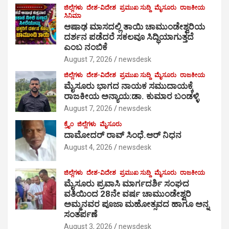
ಜಿಲ್ಲೆಗಳು
ದೇಶ-ವಿದೇಶ
ಪ್ರಮುಖ ಸುದ್ದಿ
ಮೈಸೂರು
ರಾಜಕೀಯ
ಸಿನಿಮಾ
ಆಷಾಢ ಮಾಸದಲ್ಲಿ ತಾಯಿ ಚಾಮುಂಡೇಶ್ವರಿಯ
ದರ್ಶನ ಪಡೆದರೆ ಸಕಲವೂ ಸಿದ್ಧಿಯಾಗುತ್ತದೆ
ಎಂಬ ನಂಬಿಕೆ
August 7, 2026
newsdesk
ಜಿಲ್ಲೆಗಳು
ದೇಶ-ವಿದೇಶ
ಪ್ರಮುಖ ಸುದ್ದಿ
ಮೈಸೂರು
ರಾಜಕೀಯ
ಮೈಸೂರು ಭಾಗದ ನಾಯಕ ಸಮುದಾಯಕ್ಕೆ
ರಾಜಕೀಯ ಅನ್ಯಾಯ:ಡಾ. ಕುಮಾರ ಬಂಡಳ್ಳಿ
August 7, 2026
newsdesk
ಕ್ರೈಂ
ಜಿಲ್ಲೆಗಳು
ಮೈಸೂರು
ದಾಮೋದರ್ ರಾವ್ ಸಿಂಧೆ.ಆರ್ ನಿಧನ
August 4, 2026
newsdesk
ಜಿಲ್ಲೆಗಳು
ದೇಶ-ವಿದೇಶ
ಪ್ರಮುಖ ಸುದ್ದಿ
ಮೈಸೂರು
ರಾಜಕೀಯ
ಮೈಸೂರು ಪ್ರವಾಸಿ ಮಾರ್ಗದರ್ಶಿ ಸಂಘದ
ವತಿಯಿಂದ 28ನೇ ವರ್ಷ ಚಾಮುಂಡೇಶ್ವರಿ
ಅಮ್ಮನವರ ಪೂಜಾ ಮಹೋತ್ಸವದ ಹಾಗೂ ಅನ್ನ
ಸಂತರ್ಪಣೆ
August 3, 2026
newsdesk