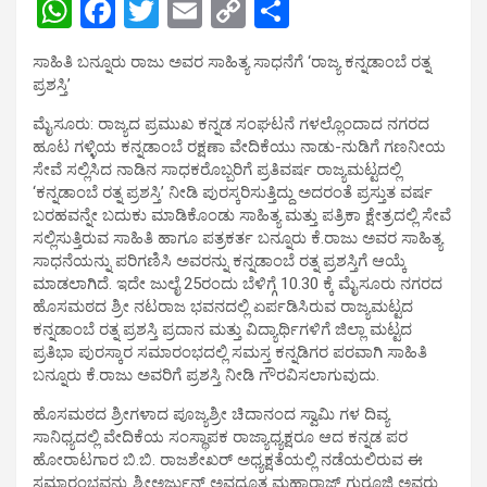
W
F
T
E
C
S
h
a
wi
m
o
h
ಸಾಹಿತಿ ಬನ್ನೂರು ರಾಜು ಅವರ ಸಾಹಿತ್ಯ ಸಾಧನೆಗೆ ‘ರಾಜ್ಯ ಕನ್ನಡಾಂಬೆ ರತ್ನ
at
ce
tt
ail
py
ar
ಪ್ರಶಸ್ತಿ’
s
b
er
Li
e
ಮೈಸೂರು: ರಾಜ್ಯದ ಪ್ರಮುಖ ಕನ್ನಡ ಸಂಘಟನೆ ಗಳಲ್ಲೊಂದಾದ ನಗರದ
A
o
n
ಹೂಟ ಗಳ್ಳಿಯ ಕನ್ನಡಾಂಬೆ ರಕ್ಷಣಾ ವೇದಿಕೆಯು ನಾಡು-ನುಡಿಗೆ ಗಣನೀಯ
ಸೇವೆ ಸಲ್ಲಿಸಿದ ನಾಡಿನ ಸಾಧಕರೊಬ್ಬರಿಗೆ ಪ್ರತಿವರ್ಷ ರಾಜ್ಯಮಟ್ಟದಲ್ಲಿ
p
o
k
‘ಕನ್ನಡಾಂಬೆ ರತ್ನ ಪ್ರಶಸ್ತಿ’ ನೀಡಿ ಪುರಸ್ಕರಿಸುತ್ತಿದ್ದು ಅದರಂತೆ ಪ್ರಸ್ತುತ ವರ್ಷ
p
k
ಬರಹವನ್ನೇ ಬದುಕು ಮಾಡಿಕೊಂಡು ಸಾಹಿತ್ಯ ಮತ್ತು ಪತ್ರಿಕಾ ಕ್ಷೇತ್ರದಲ್ಲಿ ಸೇವೆ
ಸಲ್ಲಿಸುತ್ತಿರುವ ಸಾಹಿತಿ ಹಾಗೂ ಪತ್ರಕರ್ತ ಬನ್ನೂರು ಕೆ.ರಾಜು ಅವರ ಸಾಹಿತ್ಯ
ಸಾಧನೆಯನ್ನು ಪರಿಗಣಿಸಿ ಅವರನ್ನು ಕನ್ನಡಾಂಬೆ ರತ್ನ ಪ್ರಶಸ್ತಿಗೆ ಆಯ್ಕೆ
ಮಾಡಲಾಗಿದೆ. ಇದೇ ಜುಲೈ 25ರಂದು ಬೆಳಿಗ್ಗೆ 10.30 ಕ್ಕೆ ಮೈಸೂರು ನಗರದ
ಹೊಸಮಠದ ಶ್ರೀ ನಟರಾಜ ಭವನದಲ್ಲಿ ಏರ್ಪಡಿಸಿರುವ ರಾಜ್ಯಮಟ್ಟದ
ಕನ್ನಡಾಂಬೆ ರತ್ನ ಪ್ರಶಸ್ತಿ ಪ್ರದಾನ ಮತ್ತು ವಿದ್ಯಾರ್ಥಿಗಳಿಗೆ ಜಿಲ್ಲಾ ಮಟ್ಟದ
ಪ್ರತಿಭಾ ಪುರಸ್ಕಾರ ಸಮಾರಂಭದಲ್ಲಿ ಸಮಸ್ತ ಕನ್ನಡಿಗರ ಪರವಾಗಿ ಸಾಹಿತಿ
ಬನ್ನೂರು ಕೆ.ರಾಜು ಅವರಿಗೆ ಪ್ರಶಸ್ತಿ ನೀಡಿ ಗೌರವಿಸಲಾಗುವುದು.
ಹೊಸಮಠದ ಶ್ರೀಗಳಾದ ಪೂಜ್ಯಶ್ರೀ ಚಿದಾನಂದ ಸ್ವಾಮಿ ಗಳ ದಿವ್ಯ
ಸಾನಿಧ್ಯದಲ್ಲಿ ವೇದಿಕೆಯ ಸಂಸ್ಥಾಪಕ ರಾಜ್ಯಾಧ್ಯಕ್ಷರೂ ಆದ ಕನ್ನಡ ಪರ
ಹೋರಾಟಗಾರ ಬಿ.ಬಿ. ರಾಜಶೇಖರ್ ಅಧ್ಯಕ್ಷತೆಯಲ್ಲಿ ನಡೆಯಲಿರುವ ಈ
ಸಮಾರಂಭವನ್ನು ಶ್ರೀಅರ್ಜುನ್ ಅವಧೂತ ಮಹಾರಾಜ್ ಗುರೂಜಿ ಅವರು