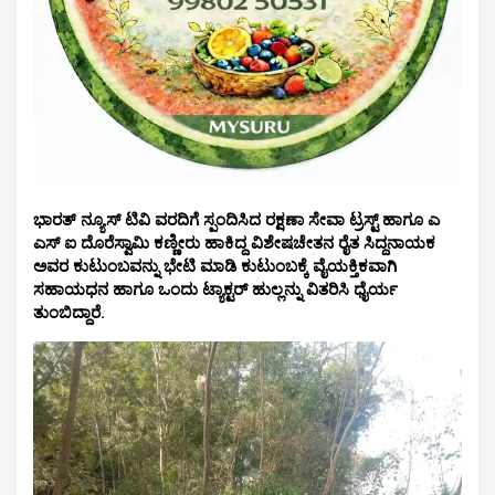
ಭಾರತ್ ನ್ಯೂಸ್ ಟಿವಿ ವರದಿಗೆ ಸ್ಪಂದಿಸಿದ ರಕ್ಷಣಾ ಸೇವಾ ಟ್ರಸ್ಟ್ ಹಾಗೂ ಎ
ಎಸ್ ಐ ದೊರೆಸ್ವಾಮಿ ಕಣ್ಣೀರು ಹಾಕಿದ್ದ ವಿಶೇಷಚೇತನ ರೈತ ಸಿದ್ದನಾಯಕ
ಅವರ ಕುಟುಂಬವನ್ನು ಭೇಟಿ ಮಾಡಿ ಕುಟುಂಬಕ್ಕೆ ವೈಯಕ್ತಿಕವಾಗಿ
ಸಹಾಯಧನ ಹಾಗೂ ಒಂದು ಟ್ಯಾಕ್ಟರ್ ಹುಲ್ಲನ್ನು ವಿತರಿಸಿ ಧೈರ್ಯ‌
ತುಂಬಿದ್ದಾರೆ.