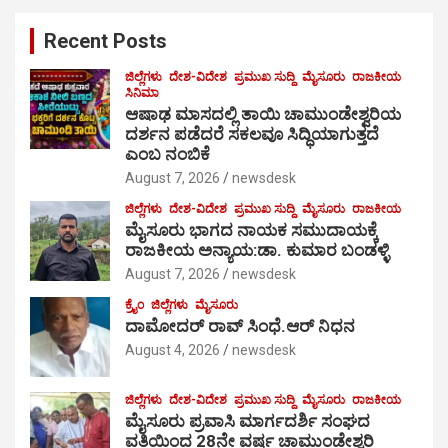
c
Recent Posts
h
ಜಿಲ್ಲೆಗಳು
ದೇಶ-ವಿದೇಶ
ಪ್ರಮುಖ ಸುದ್ದಿ
ಮೈಸೂರು
ರಾಜಕೀಯ
ಸಿನಿಮಾ
ಆಷಾಢ ಮಾಸದಲ್ಲಿ ತಾಯಿ ಚಾಮುಂಡೇಶ್ವರಿಯ
ದರ್ಶನ ಪಡೆದರೆ ಸಕಲವೂ ಸಿದ್ಧಿಯಾಗುತ್ತದೆ
ಎಂಬ ನಂಬಿಕೆ
August 7, 2026
newsdesk
ಜಿಲ್ಲೆಗಳು
ದೇಶ-ವಿದೇಶ
ಪ್ರಮುಖ ಸುದ್ದಿ
ಮೈಸೂರು
ರಾಜಕೀಯ
ಮೈಸೂರು ಭಾಗದ ನಾಯಕ ಸಮುದಾಯಕ್ಕೆ
ರಾಜಕೀಯ ಅನ್ಯಾಯ:ಡಾ. ಕುಮಾರ ಬಂಡಳ್ಳಿ
August 7, 2026
newsdesk
ಕ್ರೈಂ
ಜಿಲ್ಲೆಗಳು
ಮೈಸೂರು
ದಾಮೋದರ್ ರಾವ್ ಸಿಂಧೆ.ಆರ್ ನಿಧನ
August 4, 2026
newsdesk
ಜಿಲ್ಲೆಗಳು
ದೇಶ-ವಿದೇಶ
ಪ್ರಮುಖ ಸುದ್ದಿ
ಮೈಸೂರು
ರಾಜಕೀಯ
ಮೈಸೂರು ಪ್ರವಾಸಿ ಮಾರ್ಗದರ್ಶಿ ಸಂಘದ
ವತಿಯಿಂದ 28ನೇ ವರ್ಷ ಚಾಮುಂಡೇಶ್ವರಿ