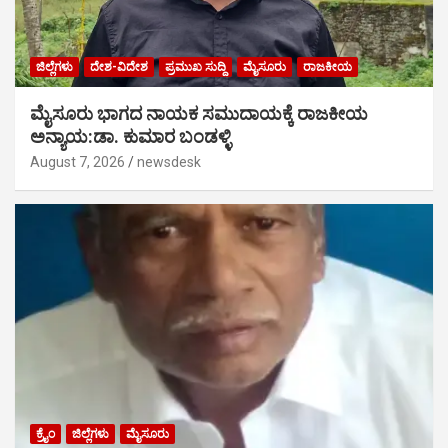
ಜಿಲ್ಲೆಗಳು
ದೇಶ-ವಿದೇಶ
ಪ್ರಮುಖ ಸುದ್ದಿ
ಮೈಸೂರು
ರಾಜಕೀಯ
ಮೈಸೂರು ಭಾಗದ ನಾಯಕ ಸಮುದಾಯಕ್ಕೆ ರಾಜಕೀಯ
ಅನ್ಯಾಯ:ಡಾ. ಕುಮಾರ ಬಂಡಳ್ಳಿ
August 7, 2026
newsdesk
ಕ್ರೈಂ
ಜಿಲ್ಲೆಗಳು
ಮೈಸೂರು