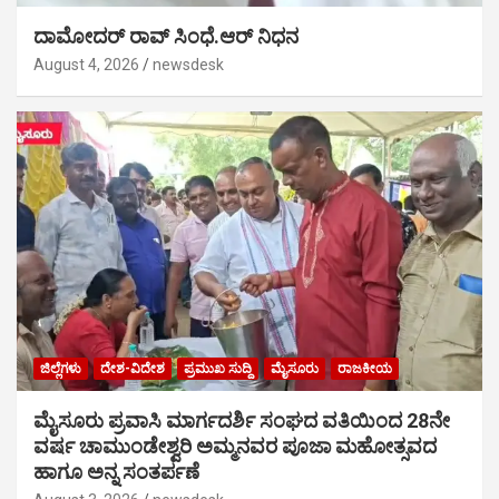
ದಾಮೋದರ್ ರಾವ್ ಸಿಂಧೆ.ಆರ್ ನಿಧನ
August 4, 2026
newsdesk
ಜಿಲ್ಲೆಗಳು
ದೇಶ-ವಿದೇಶ
ಪ್ರಮುಖ ಸುದ್ದಿ
ಮೈಸೂರು
ರಾಜಕೀಯ
ಮೈಸೂರು ಪ್ರವಾಸಿ ಮಾರ್ಗದರ್ಶಿ ಸಂಘದ ವತಿಯಿಂದ 28ನೇ
ವರ್ಷ ಚಾಮುಂಡೇಶ್ವರಿ ಅಮ್ಮನವರ ಪೂಜಾ ಮಹೋತ್ಸವದ
ಹಾಗೂ ಅನ್ನ ಸಂತರ್ಪಣೆ