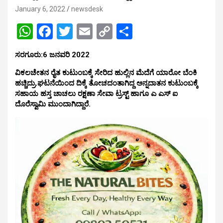
January 6, 2022
newsdesk
W
F
T
E
C
S
h
a
wi
m
o
h
ಸರಗೂರು:6 ಜನವರಿ 2022
at
ce
tt
ail
py
ar
ವಿಕಲಚೇತನ ರೈತ ಕುಟುಂಬಕ್ಕೆ ಸೇರಿದ ಹುಲ್ಲಿನ ಮೆದೆಗೆ ಯಾರೋ ಬೆಂಕಿ
s
b
er
Li
e
ಹಚ್ಚಿದ್ರು.ಘಟನೆಯಿಂದ ದಿಕ್ಕೆ ತೋಚದಂತಾಗಿದ್ದ ಅನ್ನದಾತನ ಕುಟುಂಬಕ್ಕೆ
A
o
n
ಸಹಾಯ ಹಸ್ತ ಚಾಚಲು ರಕ್ಷಣಾ ಸೇವಾ ಟ್ರಸ್ಟ್ ಹಾಗೂ ಎ ಎಸ್ ಐ
ದೊರೆಸ್ವಾಮಿ ಮುಂದಾಗಿದ್ದಾರೆ.
p
o
k
p
k