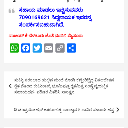
ಸಹಾಯ ಮಾಡಲು ಇಚ್ಚಿಸುವವರು
7090169621 ಸಿದ್ದನಾಯಕ ಇವರನ್ನ
ಸಂಪರ್ಕಿಸಬಹುದಾಗಿದೆ.
ಸಂಜಯ್ ಕೆ ಬೆಳತೂರು ಜೊತೆ ನಂದಿನಿ ಮೈಸೂರು
W
F
T
E
C
S
h
a
wi
m
o
h
at
ce
tt
ail
py
ar
s
b
er
Li
e
Post
ಸುಟ್ಟು ಕರಕಲಾದ ಹುಲ್ಲಿನ ಮೇದೆ ನೋಡಿ ಕಣ್ಣೀರಿಟ್ಟಿದ್ದ ವಿಕಲಚೇತನ
A
o
n
navigation
ರೈತ ನೊಂದ ಕುಟುಂಬಕ್ಕೆ ಭೂಮಿಪುತ್ರ,ರೈತಮಿತ್ರ ಸಂಸ್ಥೆ ವೈಯಕ್ತಿಕ
p
o
k
ಸಹಾಯಧನ- ಪಡಿತರ ವಿತರಿಸಿ ಸಾಂತ್ವನ
p
k
ದಿ.ಚಂದ್ರಮೋಹನ್ ಕುಟುಂಬಕ್ಕೆ ಸಾಂತ್ವಾನ 5 ಸಾವಿರ ಸಹಾಯ ಹಸ್ತ