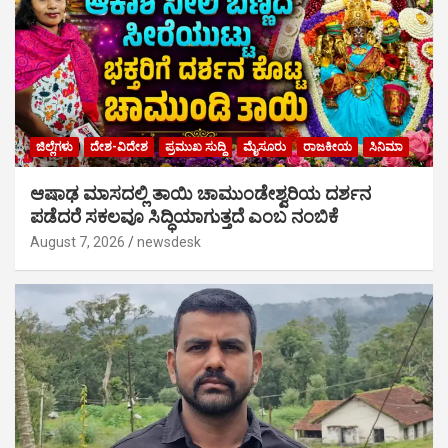
ಜಿಲ್ಲೆಗಳು
ದೇಶ-ವಿದೇಶ
ಪ್ರಮುಖ ಸುದ್ದಿ
ಮೈಸೂರು
ರಾಜಕೀಯ
ಸಿನಿಮಾ
ಆಷಾಢ ಮಾಸದಲ್ಲಿ ತಾಯಿ ಚಾಮುಂಡೇಶ್ವರಿಯ ದರ್ಶನ
ಪಡೆದರೆ ಸಕಲವೂ ಸಿದ್ಧಿಯಾಗುತ್ತದೆ ಎಂಬ ನಂಬಿಕೆ
August 7, 2026
newsdesk