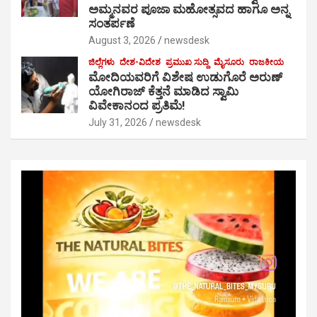
ಅಮ್ಮನವರ ಪೂಜಾ ಮಹೋತ್ಸವದ ಹಾಗೂ ಅನ್ನ
ಸಂತರ್ಪಣೆ
August 3, 2026
newsdesk
ಜಿಲ್ಲೆಗಳು
ದೇಶ-ವಿದೇಶ
ಪ್ರಮುಖ ಸುದ್ದಿ
ಮೈಸೂರು
ರಾಜಕೀಯ
ಮೋದಿಯವರಿಗೆ ವಿಶೇಷ ಉಡುಗೊರೆ ಅರುಣ್
ಯೋಗಿರಾಜ್ ಕೆತ್ತನೆ ಮಾಡಿದ ಸ್ವಾಮಿ
ವಿವೇಕಾನಂದ ಪ್ರತಿಮೆ!
July 31, 2026
newsdesk