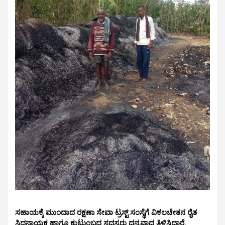
ಸಹಾಯಕ್ಕೆ ಮುಂದಾದ ರಕ್ಷಣಾ ಸೇವಾ ಟ್ರಸ್ಟ್ ಸಂಸ್ಥೆಗೆ ವಿಕಲಚೇತನ ರೈತ
ಸಿದ್ದನಾಯಕ ಹಾಗೂ ಕುಟುಂಬದ ಸದಸ್ಯರು ಧನ್ಯವಾದ ತಿಳಿಸಿದ್ದಾರೆ.