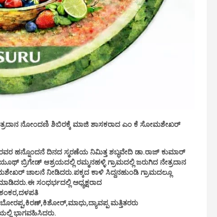
ೂ ನೇತ್ರದಾನ ನೋಂದಣಿ ಶಿಬಿರಕ್ಕೆ ಮಾಜಿ ಶಾಸಕರಾದ ಎಂ ಕೆ ಸೋಮಶೇಖರ್
ರ ಹನ್ನೊಂದನೆ ದಿನದ ಸ್ಮರಣೆಯ ನಿಮಿತ್ತ ಶಬ್ಧವೇದಿ ಡಾ.ರಾಜ್ ಕುಮಾರ್
 ಬ್ರಿಗೇಡ್ ಆಶ್ರಯದಲ್ಲಿ ರಮ್ಮನಹಳ್ಳಿ ಗ್ರಾಮದಲ್ಲಿ ಜರುಗಿದ ನೇತ್ರದಾನ
ಶೇಖರ್ ಚಾಲನೆ ನೀಡಿದರು.ಪಕ್ಕದ ಕಾಳಿ ಸಿದ್ದನಹುಂಡಿ ಗ್ರಾಮದಲ್ಲೂ
ಾಡಿದರು.ಈ ಸಂಧರ್ಭದಲ್ಲಿ ಅಧ್ಯಕ್ಷರಾದ
,ಶಂಕರ,ದಳಪತಿ
ರಪ್ಪ,ಕಿರಣ್,ಕಿಶೋರ್,ಮಾಧು,ದ್ಯಾವಪ್ಪ ಮತ್ತಿತರರು
ಯಲ್ಲಿ ಭಾಗವಹಿಸಿದರು.