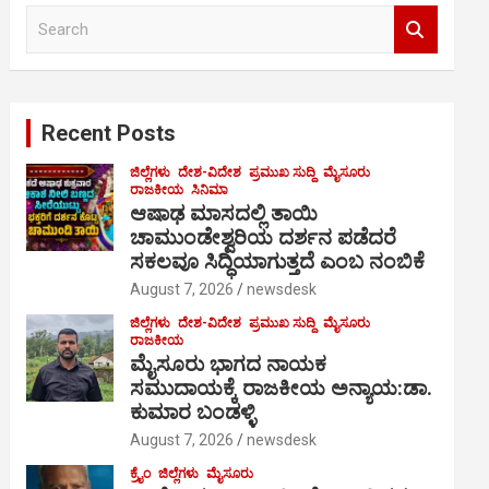
S
e
a
r
c
Recent Posts
h
ಜಿಲ್ಲೆಗಳು
ದೇಶ-ವಿದೇಶ
ಪ್ರಮುಖ ಸುದ್ದಿ
ಮೈಸೂರು
ರಾಜಕೀಯ
ಸಿನಿಮಾ
ಆಷಾಢ ಮಾಸದಲ್ಲಿ ತಾಯಿ
ಚಾಮುಂಡೇಶ್ವರಿಯ ದರ್ಶನ ಪಡೆದರೆ
ಸಕಲವೂ ಸಿದ್ಧಿಯಾಗುತ್ತದೆ ಎಂಬ ನಂಬಿಕೆ
August 7, 2026
newsdesk
ಜಿಲ್ಲೆಗಳು
ದೇಶ-ವಿದೇಶ
ಪ್ರಮುಖ ಸುದ್ದಿ
ಮೈಸೂರು
ರಾಜಕೀಯ
ಮೈಸೂರು ಭಾಗದ ನಾಯಕ
ಸಮುದಾಯಕ್ಕೆ ರಾಜಕೀಯ ಅನ್ಯಾಯ:ಡಾ.
ಕುಮಾರ ಬಂಡಳ್ಳಿ
August 7, 2026
newsdesk
ಕ್ರೈಂ
ಜಿಲ್ಲೆಗಳು
ಮೈಸೂರು