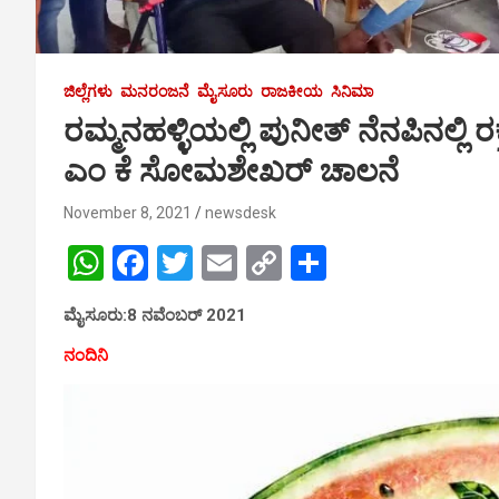
ಜಿಲ್ಲೆಗಳು
ಮನರಂಜನೆ
ಮೈಸೂರು
ರಾಜಕೀಯ
ಸಿನಿಮಾ
ರಮ್ಮನಹಳ್ಳಿಯಲ್ಲಿ ಪುನೀತ್ ನೆನಪಿನಲ್ಲಿ 
ಎಂ ಕೆ ಸೋಮಶೇಖರ್ ಚಾಲನೆ
November 8, 2021
newsdesk
W
F
T
E
C
S
h
a
wi
m
o
h
ಮೈಸೂರು:8 ನವೆಂಬರ್ 2021
at
ce
tt
ail
py
ar
ನಂದಿನಿ
s
b
er
Li
e
A
o
n
p
o
k
p
k