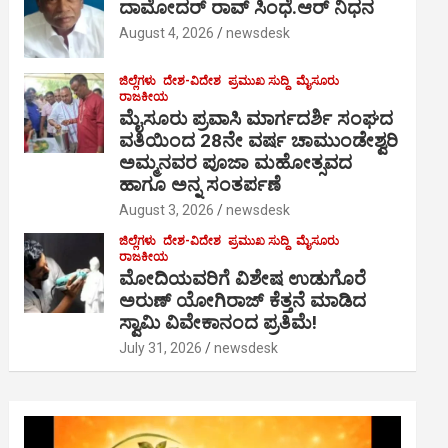
ದಾಮೋದರ್ ರಾವ್ ಸಿಂಧೆ.ಆರ್ ನಿಧನ
August 4, 2026
newsdesk
ಜಿಲ್ಲೆಗಳು
ದೇಶ-ವಿದೇಶ
ಪ್ರಮುಖ ಸುದ್ದಿ
ಮೈಸೂರು
ರಾಜಕೀಯ
ಮೈಸೂರು ಪ್ರವಾಸಿ ಮಾರ್ಗದರ್ಶಿ ಸಂಘದ
ವತಿಯಿಂದ 28ನೇ ವರ್ಷ ಚಾಮುಂಡೇಶ್ವರಿ
ಅಮ್ಮನವರ ಪೂಜಾ ಮಹೋತ್ಸವದ
ಹಾಗೂ ಅನ್ನ ಸಂತರ್ಪಣೆ
August 3, 2026
newsdesk
ಜಿಲ್ಲೆಗಳು
ದೇಶ-ವಿದೇಶ
ಪ್ರಮುಖ ಸುದ್ದಿ
ಮೈಸೂರು
ರಾಜಕೀಯ
ಮೋದಿಯವರಿಗೆ ವಿಶೇಷ ಉಡುಗೊರೆ
ಅರುಣ್ ಯೋಗಿರಾಜ್ ಕೆತ್ತನೆ ಮಾಡಿದ
ಸ್ವಾಮಿ ವಿವೇಕಾನಂದ ಪ್ರತಿಮೆ!
July 31, 2026
newsdesk