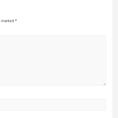
re marked
*