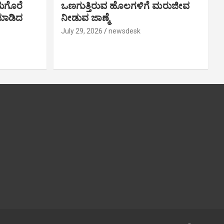
ುಗೊರೆ
ಒಣಗುತ್ತಿರುವ ಹೊಲಗಳಿಗೆ ಮರುಜೀವ
 ಮಾಡಿದ
ನೀಡುವ ಜಾಣ್ಮೆ
July 29, 2026
newsdesk