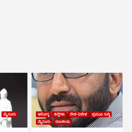
ಮೈಸೂರು
ಆರೋಗ್ಯ
ಜಿಲ್ಲೆಗಳು
ದೇಶ-ವಿದೇಶ
ಪ್ರಮುಖ ಸುದ್ದಿ
ಮೈಸೂರು
ರಾಜಕೀಯ