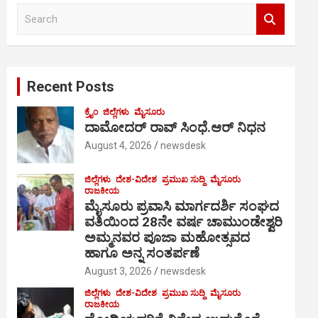
S
e
a
r
c
Recent Posts
h
ಕ್ರೈಂ
ಜಿಲ್ಲೆಗಳು
ಮೈಸೂರು
ದಾಮೋದರ್ ರಾವ್ ಸಿಂಧೆ.ಆರ್ ನಿಧನ
August 4, 2026
newsdesk
ಜಿಲ್ಲೆಗಳು
ದೇಶ-ವಿದೇಶ
ಪ್ರಮುಖ ಸುದ್ದಿ
ಮೈಸೂರು
ರಾಜಕೀಯ
ಮೈಸೂರು ಪ್ರವಾಸಿ ಮಾರ್ಗದರ್ಶಿ ಸಂಘದ
ವತಿಯಿಂದ 28ನೇ ವರ್ಷ ಚಾಮುಂಡೇಶ್ವರಿ
ಅಮ್ಮನವರ ಪೂಜಾ ಮಹೋತ್ಸವದ
ಹಾಗೂ ಅನ್ನ ಸಂತರ್ಪಣೆ
August 3, 2026
newsdesk
ಜಿಲ್ಲೆಗಳು
ದೇಶ-ವಿದೇಶ
ಪ್ರಮುಖ ಸುದ್ದಿ
ಮೈಸೂರು
ರಾಜಕೀಯ