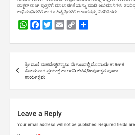
ಡಾಕ್ಟರ್ ರಾಜ್ ಪುತ್ತಳಿಗೆ ಮಾಲಾರ್ಪಣೆಯನ್ನು ಮಾಡಿ ಅಭಿಮಾನಿಗಳು ತಂದಿದ್ದ ಕ
ಅಭಿಮಾನಿಗಳಿಗೆ ಹಾಗೂ ಹಿತೈಷಿಗಳಿಗೆ ಆಹಾರವನ್ನು ವಿತರಿಸಿದರು
W
F
T
E
C
S
h
a
wi
m
o
h
at
ce
tt
ail
py
ar
s
b
er
Li
e
Post
A
o
n
ಶ್ರೀ ಮಲೆ ಮಹದೇಶ್ವರಸ್ವಾಮಿ ದೇಗುಲದಲ್ಲಿ ಮೊದಲನೇ ಕಾರ್ತೀಕ
navigation
p
o
k
ಸೋಮವಾರ ಪ್ರಯುಕ್ತ ಹಾಲರವಿ ಕಳಸ,ದೀಪೋತ್ಸವ ಪೂಜಾ
ಕಾರ್ಯಕ್ರಮ
p
k
Leave a Reply
Your email address will not be published.
Required fields a