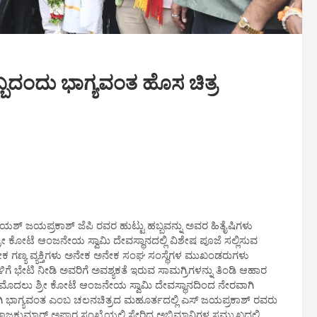
್ಬದಂದು ಭಾಗ್ಯವಂತ ಹೊಸ ಚಿತ್ರ
ಶ್ ಜಯಪ್ರಕಾಶ್ ಜೆಪಿ ರವರ ಹುಟ್ಟು ಹಬ್ಬವನ್ನು ಅವರ ಹಿತೈಷಿಗಳು
್ರೀ ಕೋಟೆ ಆಂಜನೇಯ ಸ್ವಾಮಿ ದೇವಸ್ಥಾನದಲ್ಲಿ ವಿಶೇಷ ಪೂಜೆ ಸಲ್ಲಿಸುವ
ಗಣ್ಯ ವ್ಯಕ್ತಿಗಳು ಅನೇಕ ಅನೇಕ ಸಂಘ ಸಂಸ್ಥೆಗಳ ಮುಖಂಡರುಗಳು
ೆ ಭೇಟಿ ನೀಡಿ ಅವರಿಗೆ ಅವಶ್ಯಕತೆ ಇರುವ ಸಾಮಗ್ರಿಗಳನ್ನು ತಿಂಡಿ ಆಹಾರ
ಕೆ ಮೊದಲು ಶ್ರೀ ಕೋಟೆ ಆಂಜನೇಯ ಸ್ವಾಮಿ ದೇವಸ್ಥಾನದಿಂದ ನೇರವಾಗಿ
ತನವಾಗಿ ಭಾಗ್ಯವಂತ ಎಂಬ ಚಲನಚಿತ್ರದ ಮಹೂರ್ತದಲ್ಲಿ ಎಸ್ ಜಯಪ್ರಕಾಶ್ ರವರು
ಾಜಕುಮಾರ್ ಅಪಾರ ಸಂಖ್ಯೆಯಲ್ಲಿ ಸೇರಿದ್ದ ಅಭಿಮಾನಿಗಳ ಸಮ್ಮುಖದಲ್ಲಿ