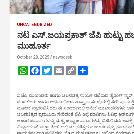
UNCATEGORIZED
ನಟ ಎಸ್.ಜಯಪ್ರಕಾಶ್ ಜೆಪಿ ಹುಟ್ಟು ಹಬ
ಮುಹೂರ್ತ
October 28, 2025
newsdesk
W
F
T
E
C
S
h
a
wi
m
o
h
at
ce
tt
ail
py
ar
ಬಿಜೆಪಿ ಮುಖಂಡರು ಹಾಗೂ ಚಲನಚಿತ್ರ ನಾಯಕ ನಟರಾದ ಡೈರಿಂಗ್ ಸ್ಟಾರ್ ಯ
s
b
er
Li
e
ಬೆಂಬಲಿಗರು ಹಾಗೂ ಅಭಿಮಾನಿಗಳು ಶಾಸ್ತ್ರಾರು ಸಂಖ್ಯೆಯಲ್ಲಿ ಸೇರಿ ಇಂದು ಶ
A
o
n
ಮೂಲಕ ಪ್ರಾರಂಭಿಸಿದರು ಈ ಸಂದರ್ಭದಲ್ಲಿ ಅನೇಕ ಮುಖಂಡರುಗಳು ಅನೇಕ 
ಚಲನಚಿತ್ರದ ಪ್ರಮುಖರು ಸೇರಿದಂತೆ ಜೆಪಿ ಅಭಿಮಾನಿಗಳು ವಿವಿಧ ಆಶ್ರಮಗಳಿಗ
p
o
k
ಆಹಾರ ಪದಾರ್ಥಗಳನ್ನು ಮತ್ತು ಹಣ್ಣು ಹಂಪಲುಗಳನ್ನು ವಿತರಿಸಿದರು ಅದಕ್
p
k
ವಿಷ್ಣುವರ್ಧನ್ ಪಾರ್ಕ್ಗೆ ತೆರಳಿ ಅಲ್ಲಿ ಚಲನಚಿತ್ರದ ಮಹೂರ್ತವನ್ನು ನೂ
ನಾಯಕನಟರಾಗಿ ನಟಿಸಿದರು. ಚಿತ್ರದ ಮಹೂರ್ತವನ್ನು ಅಲ್ಲಿಂದ ನೇರವಾಗಿ ರ