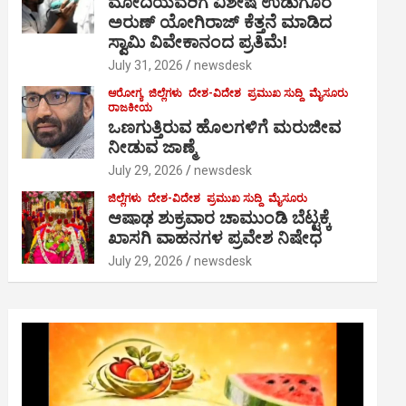
ಮೋದಿಯವರಿಗೆ ವಿಶೇಷ ಉಡುಗೊರೆ
ಅರುಣ್ ಯೋಗಿರಾಜ್ ಕೆತ್ತನೆ ಮಾಡಿದ
ಸ್ವಾಮಿ ವಿವೇಕಾನಂದ ಪ್ರತಿಮೆ!
July 31, 2026
newsdesk
ಆರೋಗ್ಯ
ಜಿಲ್ಲೆಗಳು
ದೇಶ-ವಿದೇಶ
ಪ್ರಮುಖ ಸುದ್ದಿ
ಮೈಸೂರು
ರಾಜಕೀಯ
ಒಣಗುತ್ತಿರುವ ಹೊಲಗಳಿಗೆ ಮರುಜೀವ
ನೀಡುವ ಜಾಣ್ಮೆ
July 29, 2026
newsdesk
ಜಿಲ್ಲೆಗಳು
ದೇಶ-ವಿದೇಶ
ಪ್ರಮುಖ ಸುದ್ದಿ
ಮೈಸೂರು
ಆಷಾಢ ಶುಕ್ರವಾರ ಚಾಮುಂಡಿ ಬೆಟ್ಟಕ್ಕೆ
ಖಾಸಗಿ ವಾಹನಗಳ ಪ್ರವೇಶ ನಿಷೇಧ
July 29, 2026
newsdesk