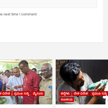
he next time I comment.
ಶ-ವಿದೇಶ
ಪ್ರಮುಖ ಸುದ್ದಿ
ಮೈಸೂರು
ಜಿಲ್ಲೆಗಳು
ದೇಶ-ವಿದೇಶ
ಪ್ರಮುಖ ಸುದ್ದಿ
ರಾಜಕೀಯ