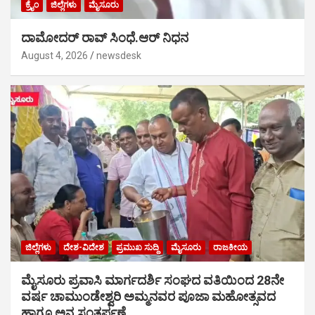
ಕ್ರೈಂ
ಜಿಲ್ಲೆಗಳು
ಮೈಸೂರು
ದಾಮೋದರ್ ರಾವ್ ಸಿಂಧೆ.ಆರ್ ನಿಧನ
August 4, 2026
newsdesk
ಜಿಲ್ಲೆಗಳು
ದೇಶ-ವಿದೇಶ
ಪ್ರಮುಖ ಸುದ್ದಿ
ಮೈಸೂರು
ರಾಜಕೀಯ
ಮೈಸೂರು ಪ್ರವಾಸಿ ಮಾರ್ಗದರ್ಶಿ ಸಂಘದ ವತಿಯಿಂದ 28ನೇ
ವರ್ಷ ಚಾಮುಂಡೇಶ್ವರಿ ಅಮ್ಮನವರ ಪೂಜಾ ಮಹೋತ್ಸವದ
ಹಾಗೂ ಅನ್ನ ಸಂತರ್ಪಣೆ