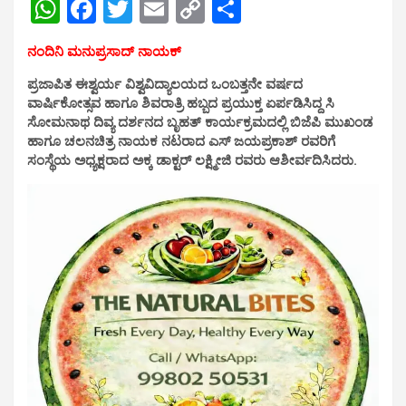
W
F
T
E
C
S
h
a
wi
m
o
h
ನಂದಿನಿ ಮನುಪ್ರಸಾದ್ ನಾಯಕ್
at
ce
tt
ail
py
ar
ಪ್ರಜಾಪಿತ ಈಶ್ವರ್ಯ ವಿಶ್ವವಿದ್ಯಾಲಯದ ಒಂಬತ್ತನೇ ವರ್ಷದ
s
b
er
Li
e
ವಾರ್ಷಿಕೋತ್ಸವ ಹಾಗೂ ಶಿವರಾತ್ರಿ ಹಬ್ಬದ ಪ್ರಯುಕ್ತ ಏರ್ಪಡಿಸಿದ್ದ ಸಿ
A
o
n
ಸೋಮನಾಥ ದಿವ್ಯ ದರ್ಶನದ ಬೃಹತ್ ಕಾರ್ಯಕ್ರಮದಲ್ಲಿ ಬಿಜೆಪಿ ಮುಖಂಡ
ಹಾಗೂ ಚಲನಚಿತ್ರ ನಾಯಕ ನಟರಾದ ಎಸ್ ಜಯಪ್ರಕಾಶ್ ರವರಿಗೆ
p
o
k
ಸಂಸ್ಥೆಯ ಅಧ್ಯಕ್ಷರಾದ ಅಕ್ಕ ಡಾಕ್ಟರ್ ಲಕ್ಷ್ಮೀಜಿ ರವರು ಆಶೀರ್ವದಿಸಿದರು.
p
k