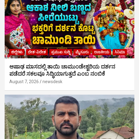
ಜಿಲ್ಲೆಗಳು
ದೇಶ-ವಿದೇಶ
ಪ್ರಮುಖ ಸುದ್ದಿ
ಮೈಸೂರು
ರಾಜಕೀಯ
ಸಿನಿಮಾ
ಆಷಾಢ ಮಾಸದಲ್ಲಿ ತಾಯಿ ಚಾಮುಂಡೇಶ್ವರಿಯ ದರ್ಶನ
ಪಡೆದರೆ ಸಕಲವೂ ಸಿದ್ಧಿಯಾಗುತ್ತದೆ ಎಂಬ ನಂಬಿಕೆ
August 7, 2026
newsdesk