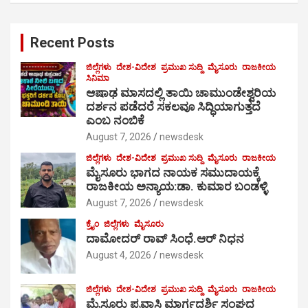
r
c
Recent Posts
h
ಜಿಲ್ಲೆಗಳು
ದೇಶ-ವಿದೇಶ
ಪ್ರಮುಖ ಸುದ್ದಿ
ಮೈಸೂರು
ರಾಜಕೀಯ
ಸಿನಿಮಾ
ಆಷಾಢ ಮಾಸದಲ್ಲಿ ತಾಯಿ ಚಾಮುಂಡೇಶ್ವರಿಯ
ದರ್ಶನ ಪಡೆದರೆ ಸಕಲವೂ ಸಿದ್ಧಿಯಾಗುತ್ತದೆ
ಎಂಬ ನಂಬಿಕೆ
August 7, 2026
newsdesk
ಜಿಲ್ಲೆಗಳು
ದೇಶ-ವಿದೇಶ
ಪ್ರಮುಖ ಸುದ್ದಿ
ಮೈಸೂರು
ರಾಜಕೀಯ
ಮೈಸೂರು ಭಾಗದ ನಾಯಕ ಸಮುದಾಯಕ್ಕೆ
ರಾಜಕೀಯ ಅನ್ಯಾಯ:ಡಾ. ಕುಮಾರ ಬಂಡಳ್ಳಿ
August 7, 2026
newsdesk
ಕ್ರೈಂ
ಜಿಲ್ಲೆಗಳು
ಮೈಸೂರು
ದಾಮೋದರ್ ರಾವ್ ಸಿಂಧೆ.ಆರ್ ನಿಧನ
August 4, 2026
newsdesk
ಜಿಲ್ಲೆಗಳು
ದೇಶ-ವಿದೇಶ
ಪ್ರಮುಖ ಸುದ್ದಿ
ಮೈಸೂರು
ರಾಜಕೀಯ
ಮೈಸೂರು ಪ್ರವಾಸಿ ಮಾರ್ಗದರ್ಶಿ ಸಂಘದ