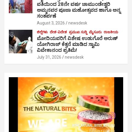
ವತಿಯಿಂದ 28ನೇ ವರ್ಷ ಚಾಮುಂಡೇಶ್ವರಿ
ಅಮ್ಮನವರ ಪೂಜಾ ಮಹೋತ್ಸವದ ಹಾಗೂ ಅನ್ನ
ಸಂತರ್ಪಣೆ
August 3, 2026
newsdesk
ಜಿಲ್ಲೆಗಳು
ದೇಶ-ವಿದೇಶ
ಪ್ರಮುಖ ಸುದ್ದಿ
ಮೈಸೂರು
ರಾಜಕೀಯ
ಮೋದಿಯವರಿಗೆ ವಿಶೇಷ ಉಡುಗೊರೆ ಅರುಣ್
ಯೋಗಿರಾಜ್ ಕೆತ್ತನೆ ಮಾಡಿದ ಸ್ವಾಮಿ
ವಿವೇಕಾನಂದ ಪ್ರತಿಮೆ!
July 31, 2026
newsdesk