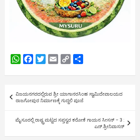
W
F
T
E
C
S
h
a
wi
m
o
h
at
ce
tt
ail
py
ar
s
b
er
Li
e
Post
ವಿಜಯನಗರದಲ್ಲಿರುವ ಶ್ರೀ ಯಾಗಾನರಸಿಂಹ ಸ್ವಾಮಿದೇವಾಲಯದ
A
o
n
navigation
ರಾಜಗೋಪುರ ನಿರ್ಮಾಣಕ್ಕೆ ಗುದ್ದಲಿ ಪೂಜೆ
p
o
k
p
k
ಮೈಸೂರಲ್ಲಿ ರಾಷ್ಟ್ರಮಟ್ಟದ ಸಪ್ತಸ್ವರ ಕರೋಕೆ ಗಾಯನ ಸೀಸನ್ – 3 :
ಎನ್.ಶ್ರೀನಿವಾಸನ್