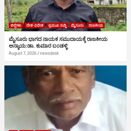
ಜಿಲ್ಲೆಗಳು
ದೇಶ-ವಿದೇಶ
ಪ್ರಮುಖ ಸುದ್ದಿ
ಮೈಸೂರು
ರಾಜಕೀಯ
ಮೈಸೂರು ಭಾಗದ ನಾಯಕ ಸಮುದಾಯಕ್ಕೆ ರಾಜಕೀಯ
ಅನ್ಯಾಯ:ಡಾ. ಕುಮಾರ ಬಂಡಳ್ಳಿ
August 7, 2026
newsdesk