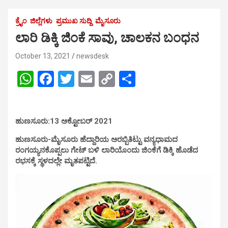
ಕ್ರೈಂ
ಜಿಲ್ಲೆಗಳು
ಪ್ರಮುಖ ಸುದ್ದಿ
ಮೈಸೂರು
ಲಾರಿ ಡಿಕ್ಕಿ ಜಿಂಕೆ ಸಾವು, ಚಾಲಕನ ಬಂಧನ
October 13, 2021
newsdesk
W
F
T
E
C
S
h
a
wi
m
o
h
at
ce
tt
ail
py
ar
ಹುಣಸೂರು:13 ಅಕ್ಟೋಬರ್ 2021
s
b
er
Li
e
A
o
n
ಹುಣಸೂರು-ಮೈಸೂರು ಹೆದ್ದಾರಿಯ ಅರಬ್ಬಿತಿಟ್ಟು ವನ್ಯಧಾಮದ
ರಂಗಯ್ಯನಕೊಪ್ಪಲು ಗೇಟ್ ಬಳಿ ಲಾರಿಯೊಂದು ಜಿಂಕೆಗೆ ಡಿಕ್ಕಿ ಹೊಡೆದ
p
o
k
ರಭಸಕ್ಕೆ ಸ್ಥಳದಲ್ಲೇ ಮೃತಪಟ್ಟಿದೆ.
p
k