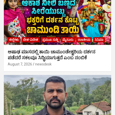
ಜಿಲ್ಲೆಗಳು
ದೇಶ-ವಿದೇಶ
ಪ್ರಮುಖ ಸುದ್ದಿ
ಮೈಸೂರು
ರಾಜಕೀಯ
ಸಿನಿಮಾ
ಆಷಾಢ ಮಾಸದಲ್ಲಿ ತಾಯಿ ಚಾಮುಂಡೇಶ್ವರಿಯ ದರ್ಶನ
ಪಡೆದರೆ ಸಕಲವೂ ಸಿದ್ಧಿಯಾಗುತ್ತದೆ ಎಂಬ ನಂಬಿಕೆ
August 7, 2026
newsdesk