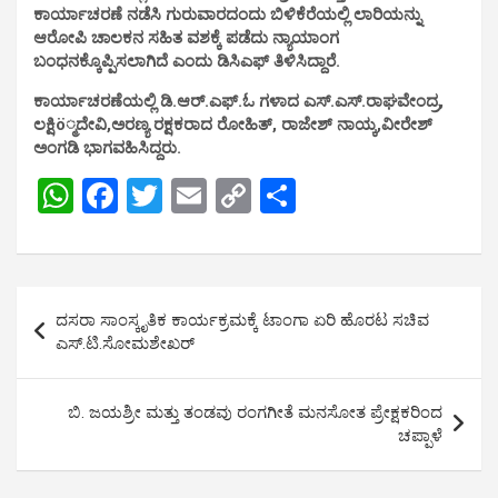
ಕಾರ್ಯಾಚರಣೆ ನಡೆಸಿ ಗುರುವಾರದಂದು ಬಿಳಿಕೆರೆಯಲ್ಲಿ ಲಾರಿಯನ್ನು
ಆರೋಪಿ ಚಾಲಕನ ಸಹಿತ ವಶಕ್ಕೆ ಪಡೆದು ನ್ಯಾಯಾಂಗ
ಬಂಧನಕ್ಕೊಪ್ಪಿಸಲಾಗಿದೆ ಎಂದು ಡಿಸಿಎಫ್ ತಿಳಿಸಿದ್ದಾರೆ.
ಕಾರ್ಯಾಚರಣೆಯಲ್ಲಿ ಡಿ.ಆರ್.ಎಫ್.ಓ ಗಳಾದ ಎಸ್.ಎಸ್.ರಾಘವೇಂದ್ರ,
ಲಕ್ಷಿö್ಮದೇವಿ,ಅರಣ್ಯ ರಕ್ಷಕರಾದ ರೋಹಿತ್, ರಾಜೇಶ್ ನಾಯ್ಕ,ವೀರೇಶ್
ಅಂಗಡಿ ಭಾಗವಹಿಸಿದ್ದರು.
W
F
T
E
C
S
h
a
wi
m
o
h
at
ce
tt
ail
py
ar
s
b
er
Li
e
Post
ದಸರಾ ಸಾಂಸ್ಕೃತಿಕ ಕಾರ್ಯಕ್ರಮಕ್ಕೆ ಟಾಂಗಾ ಏರಿ ಹೊರಟ ಸಚಿವ
A
o
n
navigation
ಎಸ್.ಟಿ.ಸೋಮಶೇಖರ್
p
o
k
p
k
ಬಿ. ಜಯಶ್ರೀ ಮತ್ತು ತಂಡವು ರಂಗಗೀತೆ ಮನಸೋತ ಪ್ರೇಕ್ಷಕರಿಂದ
ಚಪ್ಪಾಳೆ