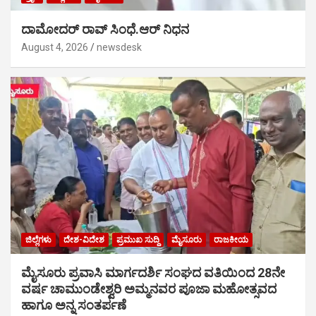
ದಾಮೋದರ್ ರಾವ್ ಸಿಂಧೆ.ಆರ್ ನಿಧನ
August 4, 2026
newsdesk
ಜಿಲ್ಲೆಗಳು
ದೇಶ-ವಿದೇಶ
ಪ್ರಮುಖ ಸುದ್ದಿ
ಮೈಸೂರು
ರಾಜಕೀಯ
ಮೈಸೂರು ಪ್ರವಾಸಿ ಮಾರ್ಗದರ್ಶಿ ಸಂಘದ ವತಿಯಿಂದ 28ನೇ
ವರ್ಷ ಚಾಮುಂಡೇಶ್ವರಿ ಅಮ್ಮನವರ ಪೂಜಾ ಮಹೋತ್ಸವದ
ಹಾಗೂ ಅನ್ನ ಸಂತರ್ಪಣೆ