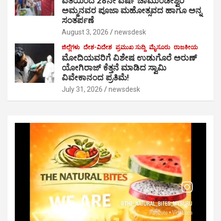
ವತಿಯಿಂದ 28ನೇ ವರ್ಷ ಚಾಮುಂಡೇಶ್ವರಿ
ಅಮ್ಮನವರ ಪೂಜಾ ಮಹೋತ್ಸವದ ಹಾಗೂ ಅನ್ನ
ಸಂತರ್ಪಣೆ
August 3, 2026
newsdesk
ಜಿಲ್ಲೆಗಳು
ದೇಶ-ವಿದೇಶ
ಪ್ರಮುಖ ಸುದ್ದಿ
ಮೈಸೂರು
ರಾಜಕೀಯ
ಮೋದಿಯವರಿಗೆ ವಿಶೇಷ ಉಡುಗೊರೆ ಅರುಣ್
ಯೋಗಿರಾಜ್ ಕೆತ್ತನೆ ಮಾಡಿದ ಸ್ವಾಮಿ
ವಿವೇಕಾನಂದ ಪ್ರತಿಮೆ!
July 31, 2026
newsdesk