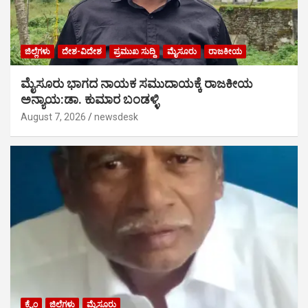
ಜಿಲ್ಲೆಗಳು
ದೇಶ-ವಿದೇಶ
ಪ್ರಮುಖ ಸುದ್ದಿ
ಮೈಸೂರು
ರಾಜಕೀಯ
ಮೈಸೂರು ಭಾಗದ ನಾಯಕ ಸಮುದಾಯಕ್ಕೆ ರಾಜಕೀಯ
ಅನ್ಯಾಯ:ಡಾ. ಕುಮಾರ ಬಂಡಳ್ಳಿ
August 7, 2026
newsdesk
ಕ್ರೈಂ
ಜಿಲ್ಲೆಗಳು
ಮೈಸೂರು