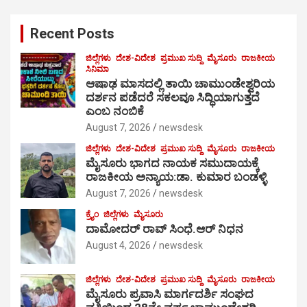
r
c
Recent Posts
h
ಜಿಲ್ಲೆಗಳು
ದೇಶ-ವಿದೇಶ
ಪ್ರಮುಖ ಸುದ್ದಿ
ಮೈಸೂರು
ರಾಜಕೀಯ
ಸಿನಿಮಾ
ಆಷಾಢ ಮಾಸದಲ್ಲಿ ತಾಯಿ ಚಾಮುಂಡೇಶ್ವರಿಯ
ದರ್ಶನ ಪಡೆದರೆ ಸಕಲವೂ ಸಿದ್ಧಿಯಾಗುತ್ತದೆ
ಎಂಬ ನಂಬಿಕೆ
August 7, 2026
newsdesk
ಜಿಲ್ಲೆಗಳು
ದೇಶ-ವಿದೇಶ
ಪ್ರಮುಖ ಸುದ್ದಿ
ಮೈಸೂರು
ರಾಜಕೀಯ
ಮೈಸೂರು ಭಾಗದ ನಾಯಕ ಸಮುದಾಯಕ್ಕೆ
ರಾಜಕೀಯ ಅನ್ಯಾಯ:ಡಾ. ಕುಮಾರ ಬಂಡಳ್ಳಿ
August 7, 2026
newsdesk
ಕ್ರೈಂ
ಜಿಲ್ಲೆಗಳು
ಮೈಸೂರು
ದಾಮೋದರ್ ರಾವ್ ಸಿಂಧೆ.ಆರ್ ನಿಧನ
August 4, 2026
newsdesk
ಜಿಲ್ಲೆಗಳು
ದೇಶ-ವಿದೇಶ
ಪ್ರಮುಖ ಸುದ್ದಿ
ಮೈಸೂರು
ರಾಜಕೀಯ
ಮೈಸೂರು ಪ್ರವಾಸಿ ಮಾರ್ಗದರ್ಶಿ ಸಂಘದ