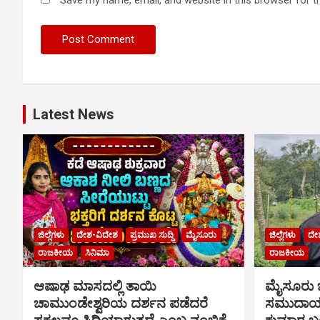
Save my name, email, and website in this browser for t
Latest News
ಜಿಲ್ಲೆಗಳು
ದೇಶ-ವಿದೇಶ
ಪ್ರಮುಖ ಸುದ್ದಿ
ಮೈಸೂರು
ಜಿಲ್ಲೆಗಳು
ದೇ
ರಾಜಕೀಯ
ಸಿನಿಮಾ
ರಾಜಕೀಯ
ಆಷಾಢ ಮಾಸದಲ್ಲಿ ತಾಯಿ
ಮೈಸೂರು
ಚಾಮುಂಡೇಶ್ವರಿಯ ದರ್ಶನ ಪಡೆದರೆ
ಸಮುದಾಯಕ