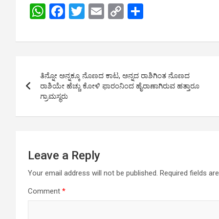
W
F
T
E
C
S
h
a
wi
m
o
h
at
ce
tt
ail
py
ar
s
b
er
Li
e
Post
A
o
n
ತಿನ್ನೋ ಅನ್ನಕ್ಕೂ ನೊಣದ ಕಾಟ, ಅನ್ನದ ರಾಶಿಗಿಂತ ನೊಣದ
navigation
p
o
k
ರಾಶಿಯೇ ಹೆಚ್ಚು ಕೋಳಿ ಫಾರಂನಿಂದ ಹೈರಾಣಾಗಿರುವ ಹತ್ತಾರೂ
ಗ್ರಾಮಸ್ಥರು
p
k
Leave a Reply
Your email address will not be published.
Required fields a
Comment
*