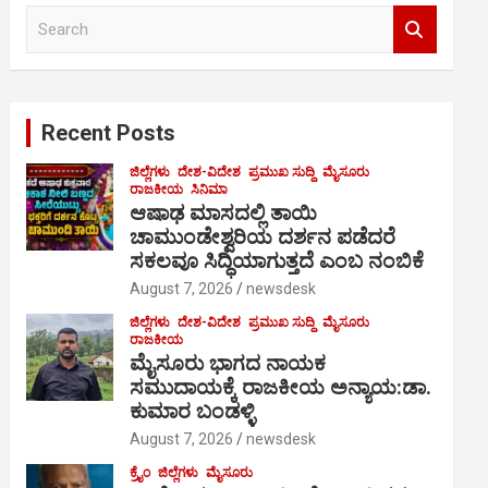
S
e
a
r
c
Recent Posts
h
ಜಿಲ್ಲೆಗಳು
ದೇಶ-ವಿದೇಶ
ಪ್ರಮುಖ ಸುದ್ದಿ
ಮೈಸೂರು
ರಾಜಕೀಯ
ಸಿನಿಮಾ
ಆಷಾಢ ಮಾಸದಲ್ಲಿ ತಾಯಿ
ಚಾಮುಂಡೇಶ್ವರಿಯ ದರ್ಶನ ಪಡೆದರೆ
ಸಕಲವೂ ಸಿದ್ಧಿಯಾಗುತ್ತದೆ ಎಂಬ ನಂಬಿಕೆ
August 7, 2026
newsdesk
ಜಿಲ್ಲೆಗಳು
ದೇಶ-ವಿದೇಶ
ಪ್ರಮುಖ ಸುದ್ದಿ
ಮೈಸೂರು
ರಾಜಕೀಯ
ಮೈಸೂರು ಭಾಗದ ನಾಯಕ
ಸಮುದಾಯಕ್ಕೆ ರಾಜಕೀಯ ಅನ್ಯಾಯ:ಡಾ.
ಕುಮಾರ ಬಂಡಳ್ಳಿ
August 7, 2026
newsdesk
ಕ್ರೈಂ
ಜಿಲ್ಲೆಗಳು
ಮೈಸೂರು