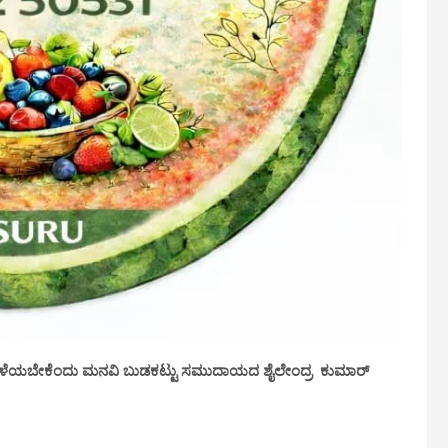
ಸೆಳೆಯಬೇಕೆಂದು ಮನವಿ ಬುಡಕಟ್ಟು ಸಮುದಾಯದ ಶೈಲೇಂದ್ರ ಕುಮಾರ್