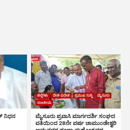
ಜಿಲ್ಲೆಗಳು
ದೇಶ-ವಿದೇಶ
ಪ್ರಮುಖ ಸುದ್ದಿ
ಮೈಸೂರು
ರಾಜಕೀಯ
್ ನಿಧನ
ಮೈಸೂರು ಪ್ರವಾಸಿ ಮಾರ್ಗದರ್ಶಿ ಸಂಘದ
ವತಿಯಿಂದ 28ನೇ ವರ್ಷ ಚಾಮುಂಡೇಶ್ವರಿ