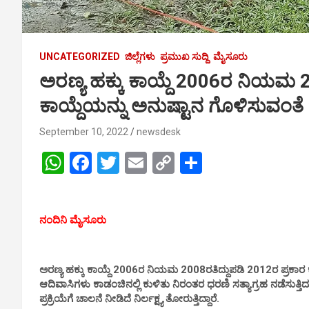
UNCATEGORIZED
ಜಿಲ್ಲೆಗಳು
ಪ್ರಮುಖ ಸುದ್ದಿ
ಮೈಸೂರು
ಅರಣ್ಯ ಹಕ್ಕು ಕಾಯ್ದೆ 2006ರ ನಿಯಮ 2
ಕಾಯ್ದೆಯನ್ನು ಅನುಷ್ಟಾನ ಗೊಳಿಸುವಂತೆ 
September 10, 2022
newsdesk
W
F
T
E
C
S
h
a
wi
m
o
h
at
ce
tt
ail
py
ar
ನಂದಿನಿ ಮೈಸೂರು
s
b
er
Li
e
A
o
n
p
o
k
ಅರಣ್ಯ ಹಕ್ಕು ಕಾಯ್ದೆ 2006ರ ನಿಯಮ 2008ರತಿದ್ದುಪಡಿ 2012ರ ಪ್ರಕಾರ
ಆದಿವಾಸಿಗಳು ಕಾಡಂಚಿನಲ್ಲಿ ಕುಳಿತು ನಿರಂತರ ಧರಣಿ ಸತ್ಯಾಗ್ರಹ ನಡೆಸುತ್ತಿದ
p
k
ಪ್ರಕ್ರಿಯೆಗೆ ಚಾಲನೆ ನೀಡಿದೆ ನಿರ್ಲಕ್ಷ್ಯ ತೋರುತ್ತಿದ್ದಾರೆ.