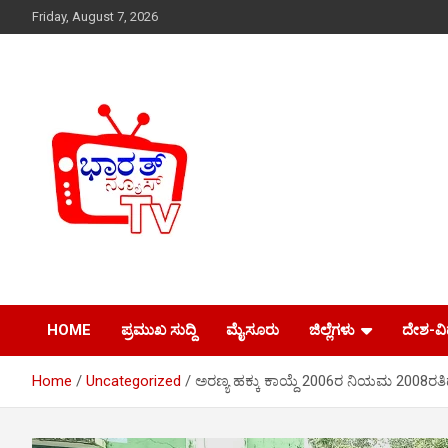
Skip
Friday, August 7, 2026
to
content
Just another WordPress site
Bharath News tv
HOME
ಪ್ರಮುಖ ಸುದ್ದಿ
ಮೈಸೂರು
ಜಿಲ್ಲೆಗಳು
ದೇಶ-ವ
Home
Uncategorized
ಅರಣ್ಯ ಹಕ್ಕು ಕಾಯ್ದೆ 2006ರ ನಿಯಮ 2008ರತಿದ