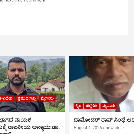
he next time I comment.
ಶ-ವಿದೇಶ
ಪ್ರಮುಖ ಸುದ್ದಿ
ಮೈಸೂರು
ಕ್ರೈಂ
ಜಿಲ್ಲೆಗಳು
ಮೈಸೂರು
 ಭಾಗದ ನಾಯಕ
ದಾಮೋದರ್ ರಾವ್ ಸಿಂಧೆ.ಆರ
್ಕೆ ರಾಜಕೀಯ ಅನ್ಯಾಯ:ಡಾ.
August 4, 2026
newsdesk