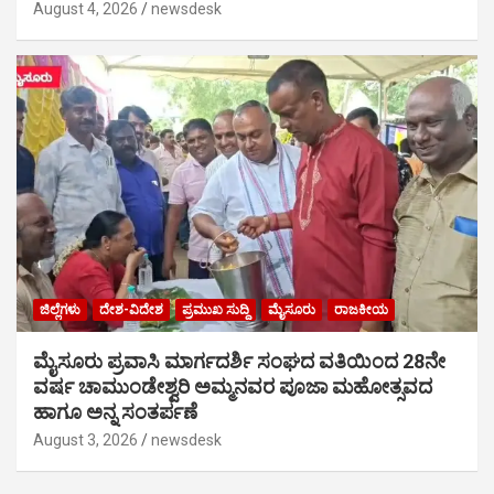
August 4, 2026
newsdesk
ಜಿಲ್ಲೆಗಳು
ದೇಶ-ವಿದೇಶ
ಪ್ರಮುಖ ಸುದ್ದಿ
ಮೈಸೂರು
ರಾಜಕೀಯ
ಮೈಸೂರು ಪ್ರವಾಸಿ ಮಾರ್ಗದರ್ಶಿ ಸಂಘದ ವತಿಯಿಂದ 28ನೇ
ವರ್ಷ ಚಾಮುಂಡೇಶ್ವರಿ ಅಮ್ಮನವರ ಪೂಜಾ ಮಹೋತ್ಸವದ
ಹಾಗೂ ಅನ್ನ ಸಂತರ್ಪಣೆ
August 3, 2026
newsdesk