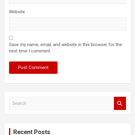
Website
Save my name, email, and website in this browser for the
next time I comment.
S
e
a
r
c
Recent Posts
h