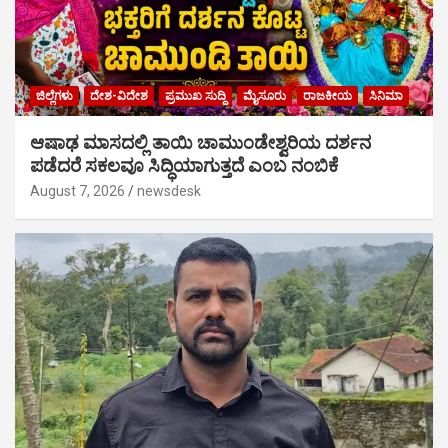
ಜಿಲ್ಲೆಗಳು
ದೇಶ-ವಿದೇಶ
ಪ್ರಮುಖ ಸುದ್ದಿ
ಮೈಸೂರು
ರಾಜಕೀಯ
ಸಿನಿಮಾ
ಆಷಾಢ ಮಾಸದಲ್ಲಿ ತಾಯಿ ಚಾಮುಂಡೇಶ್ವರಿಯ ದರ್ಶನ
ಪಡೆದರೆ ಸಕಲವೂ ಸಿದ್ಧಿಯಾಗುತ್ತದೆ ಎಂಬ ನಂಬಿಕೆ
August 7, 2026
newsdesk