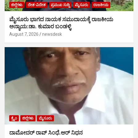
ಜಿಲ್ಲೆಗಳು
ದೇಶ-ವಿದೇಶ
ಪ್ರಮುಖ ಸುದ್ದಿ
ಮೈಸೂರು
ರಾಜಕೀಯ
ಮೈಸೂರು ಭಾಗದ ನಾಯಕ ಸಮುದಾಯಕ್ಕೆ ರಾಜಕೀಯ
ಅನ್ಯಾಯ:ಡಾ. ಕುಮಾರ ಬಂಡಳ್ಳಿ
August 7, 2026
newsdesk
ಕ್ರೈಂ
ಜಿಲ್ಲೆಗಳು
ಮೈಸೂರು
ದಾಮೋದರ್ ರಾವ್ ಸಿಂಧೆ.ಆರ್ ನಿಧನ