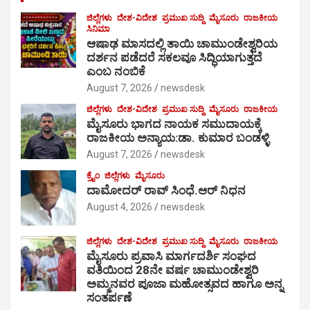
ಜಿಲ್ಲೆಗಳು
ದೇಶ-ವಿದೇಶ
ಪ್ರಮುಖ ಸುದ್ದಿ
ಮೈಸೂರು
ರಾಜಕೀಯ
ಸಿನಿಮಾ
ಆಷಾಢ ಮಾಸದಲ್ಲಿ ತಾಯಿ ಚಾಮುಂಡೇಶ್ವರಿಯ
ದರ್ಶನ ಪಡೆದರೆ ಸಕಲವೂ ಸಿದ್ಧಿಯಾಗುತ್ತದೆ
ಎಂಬ ನಂಬಿಕೆ
August 7, 2026
newsdesk
ಜಿಲ್ಲೆಗಳು
ದೇಶ-ವಿದೇಶ
ಪ್ರಮುಖ ಸುದ್ದಿ
ಮೈಸೂರು
ರಾಜಕೀಯ
ಮೈಸೂರು ಭಾಗದ ನಾಯಕ ಸಮುದಾಯಕ್ಕೆ
ರಾಜಕೀಯ ಅನ್ಯಾಯ:ಡಾ. ಕುಮಾರ ಬಂಡಳ್ಳಿ
August 7, 2026
newsdesk
ಕ್ರೈಂ
ಜಿಲ್ಲೆಗಳು
ಮೈಸೂರು
ದಾಮೋದರ್ ರಾವ್ ಸಿಂಧೆ.ಆರ್ ನಿಧನ
August 4, 2026
newsdesk
ಜಿಲ್ಲೆಗಳು
ದೇಶ-ವಿದೇಶ
ಪ್ರಮುಖ ಸುದ್ದಿ
ಮೈಸೂರು
ರಾಜಕೀಯ
ಮೈಸೂರು ಪ್ರವಾಸಿ ಮಾರ್ಗದರ್ಶಿ ಸಂಘದ
ವತಿಯಿಂದ 28ನೇ ವರ್ಷ ಚಾಮುಂಡೇಶ್ವರಿ
ಅಮ್ಮನವರ ಪೂಜಾ ಮಹೋತ್ಸವದ ಹಾಗೂ ಅನ್ನ
ಸಂತರ್ಪಣೆ