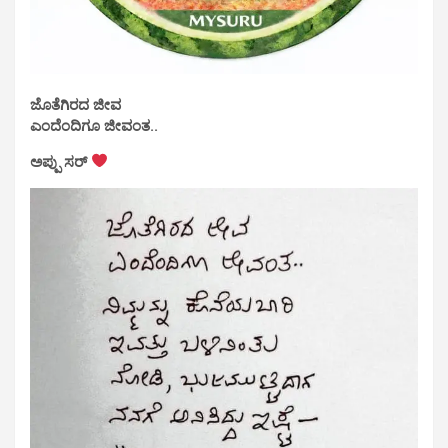
ಜೊತೆಗಿರದ ಜೀವ
ಎಂದೆಂದಿಗೂ ಜೀವಂತ..
ಅಪ್ಪು ಸರ್