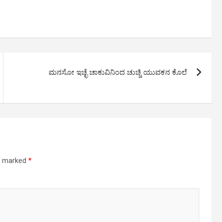
ಮನಸೋ ಇಚ್ಛೆ ಚಾಕುವಿನಿಂದ ಚುಚ್ಚಿ ಯುವಕನ ಕೊಲೆ
re marked
*