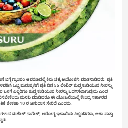
್ಗೆ ಗ್ರಾಂಪಂ ಆವರಣದಲ್ಲಿ ಕಿರು ಚಿತ್ರ ಆಯೋಜಿಸಿ ಮಾತನಾಡಿದರು. ಪ್ರತಿ
ಡಿಸಿ ಒಬ್ಬ ಮನುಷ್ಯನಿಗೆ ಪ್ರತಿ ದಿನ 55 ಲೀಟರ್ ಶುದ್ಧ ಕುಡಿಯುವ ನೀರನ್ನು
ಳಗೆ ಎಲ್ಲರಿಗೂ ಶುದ್ಧ ಕುಡಿಯುವ ನೀರನ್ನು ಒದಗಿಸಲಾಗುವುದು ಎಂದ
ಕರಿಸಬೇಕೆಂದು ಮನವಿ ಮಾಡಿದರೂ ಈ ಯೋಜನೆಯಲ್ಲಿ ಕೇಂದ್ರ ಸರ್ಕಾರದ
ಿಕೆ ಶೇಕಡಾ 10 ರ ಅನುದಾನ ಸೇರಿದೆ ಎಂದರು.
ಕಾರಿಗಳಾದ ಮಹೇಶ್ ನಾಗೇಶ್, ಆರೋಗ್ಯ ಇಲಾಖೆಯ ಸಿಬ್ಬಂದಿಗಳು, ಆಶಾ ಮತ್ತು
ದರು.