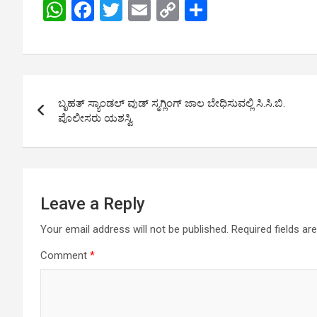
W
F
T
E
C
S
h
a
wi
m
o
h
at
ce
tt
ail
py
ar
s
b
er
Li
e
Post
A
o
n
ಬೃಹತ್ ಸ್ಯಾಂಡಲ್ ವುಡ್ ಸ್ಮಗ್ಲಿಂಗ್ ಜಾಲ ಬೇಧಿಸುವಲ್ಲಿ ಸಿ.ಸಿ.ಬಿ.
navigation
p
o
k
ಪೊಲೀಸರು ಯಶಸ್ವಿ
p
k
Leave a Reply
Your email address will not be published.
Required fields a
Comment
*