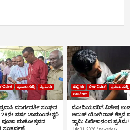
ಶ-ವಿದೇಶ
ಪ್ರಮುಖ ಸುದ್ದಿ
ಮೈಸೂರು
ಜಿಲ್ಲೆಗಳು
ದೇಶ-ವಿದೇಶ
ಪ್ರಮುಖ ಸುದ್ದಿ
ರಾಜಕೀಯ
್ರವಾಸಿ ಮಾರ್ಗದರ್ಶಿ ಸಂಘದ
ಮೋದಿಯವರಿಗೆ ವಿಶೇಷ ಉಡ
28ನೇ ವರ್ಷ ಚಾಮುಂಡೇಶ್ವರಿ
ಅರುಣ್ ಯೋಗಿರಾಜ್ ಕೆತ್ತನೆ
ರ ಪೂಜಾ ಮಹೋತ್ಸವದ
ಸ್ವಾಮಿ ವಿವೇಕಾನಂದ ಪ್ರತಿಮೆ!
ನ ಸಂತರ್ಪಣೆ
July 31, 2026
newsdesk