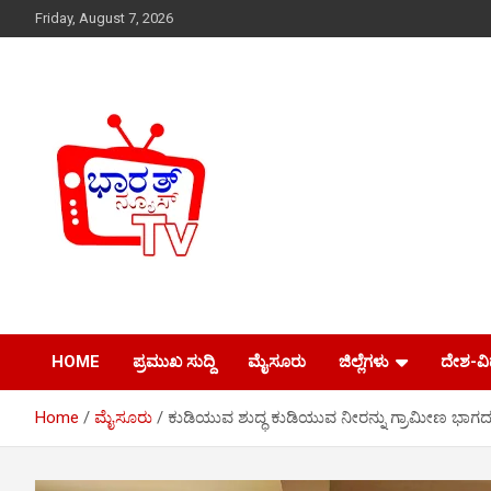
Skip
Friday, August 7, 2026
to
content
Just another WordPress site
Bharath News tv
HOME
ಪ್ರಮುಖ ಸುದ್ದಿ
ಮೈಸೂರು
ಜಿಲ್ಲೆಗಳು
ದೇಶ-ವ
Home
ಮೈಸೂರು
ಕುಡಿಯುವ ಶುದ್ಧ ಕುಡಿಯುವ ನೀರನ್ನು ಗ್ರಾಮೀಣ ಭಾಗದಲ್