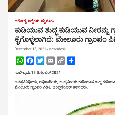
ಆರೋಗ್ಯ
ಜಿಲ್ಲೆಗಳು
ಮೈಸೂರು
ಕುಡಿಯುವ ಶುದ್ಧ ಕುಡಿಯುವ ನೀರನ್ನು ಗ
ಕೈಗೊಳ್ಳಲಾಗಿದೆ: ಮೇಲೂರು ಗ್ರಾಂಪಂ ಪ
December 15, 2021
newsdesk
W
F
T
E
C
S
h
a
wi
m
o
h
ಸಾಲಿಗ್ರಾಮ:15 ಡಿಸೆಂಬರ್ 2021
at
ce
tt
ail
py
ar
ಜನಪ್ರತಿನಿಧಿಗಳು, ಅಧಿಕಾರಿಗಳು, ಉದ್ಯಮಿಗಳು ಕುಡಿಯುವ ಶುದ್ಧ ಕುಡಿಯು
s
b
er
Li
e
ಮೇಲೂರು ಗ್ರಾಂಪಂ ಪಿಡಿಒ ಚಂದ್ರಶೇಖರ್ ತಿಳಿಸಿದರು.
A
o
n
p
o
k
p
k