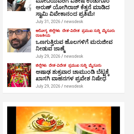
ಮೋದಿಯವರಿಗೆ ವಿಶೇಷ ಉಡುಗೊರೆ
ಅರುಣ್ ಯೋಗಿರಾಜ್ ಕೆತ್ತನೆ ಮಾಡಿದ
ಸ್ವಾಮಿ ವಿವೇಕಾನಂದ ಪ್ರತಿಮೆ!
July 31, 2026
newsdesk
ಆರೋಗ್ಯ
ಜಿಲ್ಲೆಗಳು
ದೇಶ-ವಿದೇಶ
ಪ್ರಮುಖ ಸುದ್ದಿ
ಮೈಸೂರು
ರಾಜಕೀಯ
ಒಣಗುತ್ತಿರುವ ಹೊಲಗಳಿಗೆ ಮರುಜೀವ
ನೀಡುವ ಜಾಣ್ಮೆ
July 29, 2026
newsdesk
ಜಿಲ್ಲೆಗಳು
ದೇಶ-ವಿದೇಶ
ಪ್ರಮುಖ ಸುದ್ದಿ
ಮೈಸೂರು
ಆಷಾಢ ಶುಕ್ರವಾರ ಚಾಮುಂಡಿ ಬೆಟ್ಟಕ್ಕೆ
ಖಾಸಗಿ ವಾಹನಗಳ ಪ್ರವೇಶ ನಿಷೇಧ
July 29, 2026
newsdesk