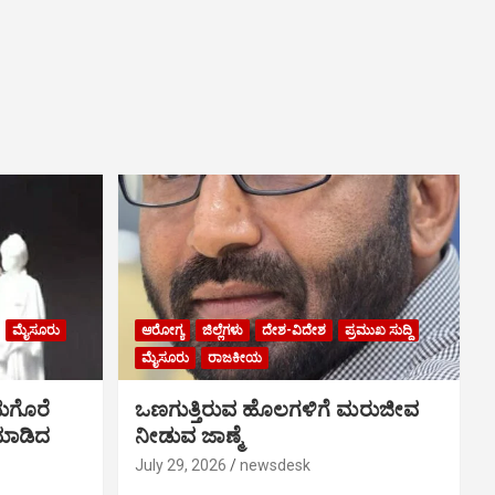
ಮೈಸೂರು
ಆರೋಗ್ಯ
ಜಿಲ್ಲೆಗಳು
ದೇಶ-ವಿದೇಶ
ಪ್ರಮುಖ ಸುದ್ದಿ
ಮೈಸೂರು
ರಾಜಕೀಯ
ುಗೊರೆ
ಒಣಗುತ್ತಿರುವ ಹೊಲಗಳಿಗೆ ಮರುಜೀವ
 ಮಾಡಿದ
ನೀಡುವ ಜಾಣ್ಮೆ
July 29, 2026
newsdesk