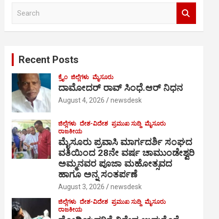
S
e
a
r
c
Recent Posts
h
ಕ್ರೈಂ
ಜಿಲ್ಲೆಗಳು
ಮೈಸೂರು
ದಾಮೋದರ್ ರಾವ್ ಸಿಂಧೆ.ಆರ್ ನಿಧನ
August 4, 2026
newsdesk
ಜಿಲ್ಲೆಗಳು
ದೇಶ-ವಿದೇಶ
ಪ್ರಮುಖ ಸುದ್ದಿ
ಮೈಸೂರು
ರಾಜಕೀಯ
ಮೈಸೂರು ಪ್ರವಾಸಿ ಮಾರ್ಗದರ್ಶಿ ಸಂಘದ
ವತಿಯಿಂದ 28ನೇ ವರ್ಷ ಚಾಮುಂಡೇಶ್ವರಿ
ಅಮ್ಮನವರ ಪೂಜಾ ಮಹೋತ್ಸವದ
ಹಾಗೂ ಅನ್ನ ಸಂತರ್ಪಣೆ
August 3, 2026
newsdesk
ಜಿಲ್ಲೆಗಳು
ದೇಶ-ವಿದೇಶ
ಪ್ರಮುಖ ಸುದ್ದಿ
ಮೈಸೂರು
ರಾಜಕೀಯ