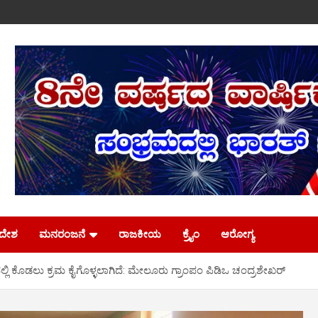
ಿದೇಶ
ಮನರಂಜನೆ
ರಾಜಕೀಯ
ಕ್ರೈಂ
ಆರೋಗ್ಯ
ಲಿ ಕೊಡಲು ಕ್ರಮ ಕೈಗೊಳ್ಳಲಾಗಿದೆ: ಮೇಲೂರು ಗ್ರಾಂಪಂ ಪಿಡಿಒ ಚಂದ್ರಶೇಖರ್