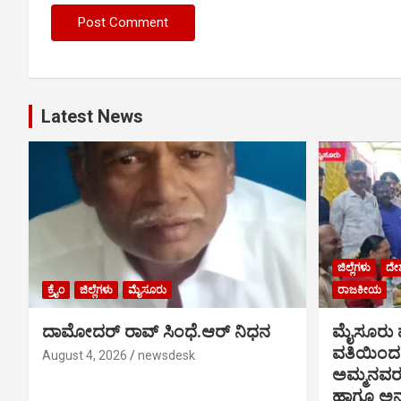
Latest News
ಜಿಲ್ಲೆಗಳು
ದೇ
ಕ್ರೈಂ
ಜಿಲ್ಲೆಗಳು
ಮೈಸೂರು
ರಾಜಕೀಯ
ದಾಮೋದರ್ ರಾವ್ ಸಿಂಧೆ.ಆರ್ ನಿಧನ
ಮೈಸೂರು ಪ
ವತಿಯಿಂದ 
August 4, 2026
newsdesk
ಅಮ್ಮನವ
ಹಾಗೂ ಅನ್