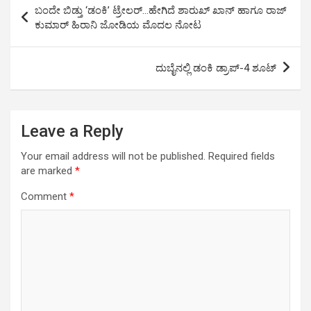
ಬಂದೇ ಬಿಡ್ತು ‘ಡಂಕಿ’ ಟ್ರೇಲರ್…ಹೇಗಿದೆ ಶಾರುಖ್ ಖಾನ್ ಹಾಗೂ ರಾಜ್
A
o
n
navigation
ಕುಮಾರ್ ಹಿರಾನಿ ಜೋಡಿಯ ಮೊದಲ ನೋಟ
p
o
k
p
k
ದುಬೈನಲ್ಲಿ ಡಂಕಿ ಡ್ರಾಪ್-4 ಶೂಟ್
Leave a Reply
Your email address will not be published.
Required fields
are marked
*
Comment
*