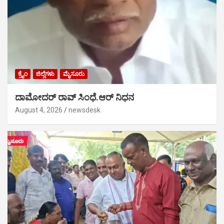
ಕ್ರೈಂ
ಜಿಲ್ಲೆಗಳು
ಮೈಸೂರು
ದಾಮೋದರ್ ರಾವ್ ಸಿಂಧೆ.ಆರ್ ನಿಧನ
August 4, 2026
newsdesk