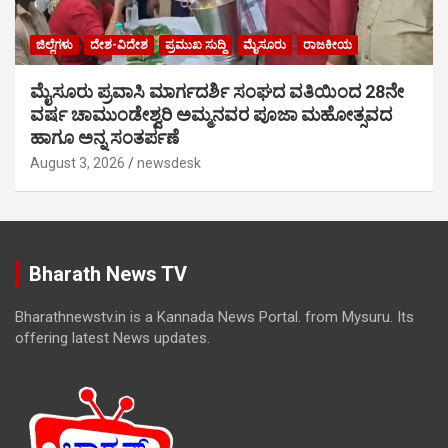
ಜಿಲ್ಲೆಗಳು
ದೇಶ-ವಿದೇಶ
ಪ್ರಮುಖ ಸುದ್ದಿ
ಮೈಸೂರು
ರಾಜಕೀಯ
ಮೈಸೂರು ಪ್ರವಾಸಿ ಮಾರ್ಗದರ್ಶಿ ಸಂಘದ ವತಿಯಿಂದ 28ನೇ
ವರ್ಷ ಚಾಮುಂಡೇಶ್ವರಿ ಅಮ್ಮನವರ ಪೂಜಾ ಮಹೋತ್ಸವದ
ಹಾಗೂ ಅನ್ನ ಸಂತರ್ಪಣೆ
August 3, 2026
newsdesk
Bharath News TV
Bharathnewstv.in is a Kannada News Portal. from Mysuru. Its
offering latest News updates.