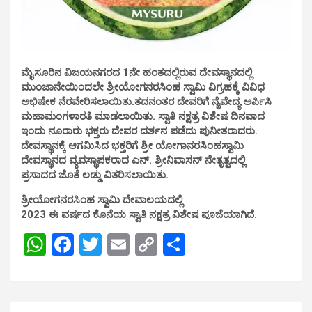
ಮೈಸೂರಿನ ವಿಜಯನಗರದ 1ನೇ ಹಂತದಲ್ಲಿರುವ ದೇವಸ್ಥಾನದಲ್ಲಿ
ಮುಂಜಾನೇಯಿಂದಲೇ ಶ್ರೀಯೋಗನರಸಿಂಹ ಸ್ವಾಮಿ ವಿಗ್ರಹಕ್ಕೆ ವಿವಿಧ
ಅಭಿಷೇಕ ನೆರವೇರಿಸಲಾಯಿತು.ತದನಂತರ ದೇವರಿಗೆ ನೈವೇದ್ಯ ಅರ್ಪಿಸಿ
ಮಹಾಮಂಗಳಾರತಿ ಮಾಡಲಾಯಿತು. ಸ್ವಾತಿ ನಕ್ಷತ್ರ ವಿಶೇಷ ದಿನವಾದ
ಇಂದು ನೂರಾರು ಭಕ್ತರು ದೇವರ ದರ್ಶನ ಪಡೆದು ಪುನೀತರಾದರು.
ದೇವಸ್ಥಾನಕ್ಕೆ ಆಗಮಿಸಿದ ಭಕ್ತರಿಗೆ ಶ್ರೀ ಯೋಗಾನರಸಿಂಹಸ್ವಾಮಿ
ದೇವಸ್ಥಾನದ ವ್ಯವಸ್ಥಾಪಕರಾದ ಎನ್. ಶ್ರೀನಿವಾಸನ್ ನೇತೃತ್ವದಲ್ಲಿ
ಪ್ರಸಾದದ ಜೊತೆ ಲಡ್ಡು ವಿತರಿಸಲಾಯಿತು.
ಶ್ರೀಯೋಗನರಸಿಂಹ ಸ್ವಾಮಿ ದೇವಾಲಯದಲ್ಲಿ
2023 ಈ ವರ್ಷದ ಕೊನೆಯ ಸ್ವಾತಿ ನಕ್ಷತ್ರ ವಿಶೇಷ ಪೂಜೆಯಾಗಿದೆ.
W
F
T
E
C
S
h
a
wi
m
o
h
at
ce
tt
ail
py
ar
s
b
er
Li
e
Post