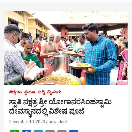
ಜಿಲ್ಲೆಗಳು
ಪ್ರಮುಖ ಸುದ್ದಿ
ಮೈಸೂರು
ಸ್ವಾತಿ ನಕ್ಷತ್ರ ಶ್ರೀ ಯೋಗಾನರಸಿಂಹಸ್ವಾಮಿ
ದೇವಸ್ಥಾನದಲ್ಲಿ ವಿಶೇಷ ಪೂಜೆ
December 10, 2023
newsdesk