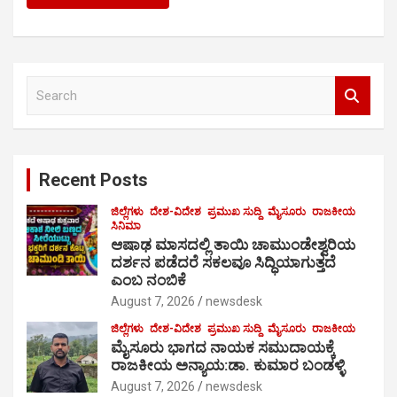
S
e
a
r
c
Recent Posts
h
ಜಿಲ್ಲೆಗಳು
ದೇಶ-ವಿದೇಶ
ಪ್ರಮುಖ ಸುದ್ದಿ
ಮೈಸೂರು
ರಾಜಕೀಯ
ಸಿನಿಮಾ
ಆಷಾಢ ಮಾಸದಲ್ಲಿ ತಾಯಿ ಚಾಮುಂಡೇಶ್ವರಿಯ
ದರ್ಶನ ಪಡೆದರೆ ಸಕಲವೂ ಸಿದ್ಧಿಯಾಗುತ್ತದೆ
ಎಂಬ ನಂಬಿಕೆ
August 7, 2026
newsdesk
ಜಿಲ್ಲೆಗಳು
ದೇಶ-ವಿದೇಶ
ಪ್ರಮುಖ ಸುದ್ದಿ
ಮೈಸೂರು
ರಾಜಕೀಯ
ಮೈಸೂರು ಭಾಗದ ನಾಯಕ ಸಮುದಾಯಕ್ಕೆ
ರಾಜಕೀಯ ಅನ್ಯಾಯ:ಡಾ. ಕುಮಾರ ಬಂಡಳ್ಳಿ
August 7, 2026
newsdesk