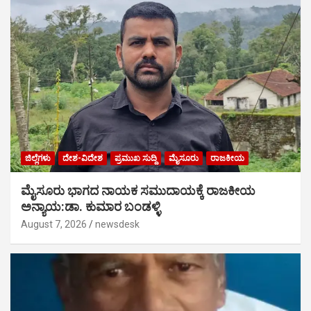
ಜಿಲ್ಲೆಗಳು
ದೇಶ-ವಿದೇಶ
ಪ್ರಮುಖ ಸುದ್ದಿ
ಮೈಸೂರು
ರಾಜಕೀಯ
ಮೈಸೂರು ಭಾಗದ ನಾಯಕ ಸಮುದಾಯಕ್ಕೆ ರಾಜಕೀಯ
ಅನ್ಯಾಯ:ಡಾ. ಕುಮಾರ ಬಂಡಳ್ಳಿ
August 7, 2026
newsdesk