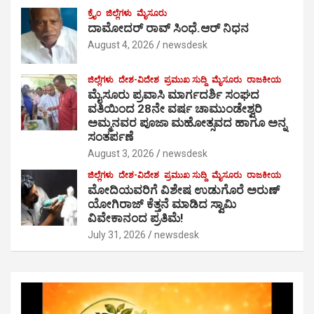
ಕ್ರೈಂ
ಜಿಲ್ಲೆಗಳು
ಮೈಸೂರು
ದಾಮೋದರ್ ರಾವ್ ಸಿಂಧೆ.ಆರ್ ನಿಧನ
August 4, 2026
newsdesk
ಜಿಲ್ಲೆಗಳು
ದೇಶ-ವಿದೇಶ
ಪ್ರಮುಖ ಸುದ್ದಿ
ಮೈಸೂರು
ರಾಜಕೀಯ
ಮೈಸೂರು ಪ್ರವಾಸಿ ಮಾರ್ಗದರ್ಶಿ ಸಂಘದ
ವತಿಯಿಂದ 28ನೇ ವರ್ಷ ಚಾಮುಂಡೇಶ್ವರಿ
ಅಮ್ಮನವರ ಪೂಜಾ ಮಹೋತ್ಸವದ ಹಾಗೂ ಅನ್ನ
ಸಂತರ್ಪಣೆ
August 3, 2026
newsdesk
ಜಿಲ್ಲೆಗಳು
ದೇಶ-ವಿದೇಶ
ಪ್ರಮುಖ ಸುದ್ದಿ
ಮೈಸೂರು
ರಾಜಕೀಯ
ಮೋದಿಯವರಿಗೆ ವಿಶೇಷ ಉಡುಗೊರೆ ಅರುಣ್
ಯೋಗಿರಾಜ್ ಕೆತ್ತನೆ ಮಾಡಿದ ಸ್ವಾಮಿ
ವಿವೇಕಾನಂದ ಪ್ರತಿಮೆ!
July 31, 2026
newsdesk