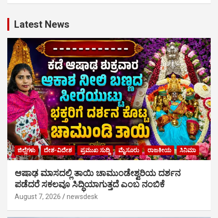
Latest News
ಜಿಲ್ಲೆಗಳು
ದೇಶ-ವಿದೇಶ
ಪ್ರಮುಖ ಸುದ್ದಿ
ಮೈಸೂರು
ರಾಜಕೀಯ
ಸಿನಿಮಾ
ಆಷಾಢ ಮಾಸದಲ್ಲಿ ತಾಯಿ ಚಾಮುಂಡೇಶ್ವರಿಯ ದರ್ಶನ
ಪಡೆದರೆ ಸಕಲವೂ ಸಿದ್ಧಿಯಾಗುತ್ತದೆ ಎಂಬ ನಂಬಿಕೆ
August 7, 2026
newsdesk