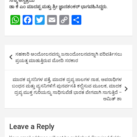
ಸಿಗ್ಮಾ ಆಸ್ಪತ್ರೆಯ
ಡಾ ಕೆ ಎಂ ಮಾದಪ್ಪ ಮತ್ತು ಶ್ರೀ ಜ್ಞಾನಶಂಕರ್ ಭಾಗವಹಿಸಿದ್ದರು.
W
F
T
E
C
S
h
a
wi
m
o
h
at
ce
tt
ail
py
ar
s
b
er
Li
e
Post
ಸಹಕಾರಿ ಆಂದೋಲನವನ್ನು ಜನಾಂದೋಲನವನ್ನಾಗಿ ಪರಿವರ್ತಿಸಲು
A
o
n
navigation
ಪ್ರಯತ್ನ ಮಾಡುತ್ತಿರುವ ಮೋದಿ ಸರಕಾರ
p
o
k
p
k
ಮಾದಕ ವ್ಯಸನಿಗಳ ಪತ್ತೆ, ಮಾದಕ ದ್ರವ್ಯ ಜಾಲಗಳ ನಾಶ, ಅಪರಾಧಿಗಳ
ಬಂಧನ ಮತ್ತು ವ್ಯಸನಿಗಳಿಗೆ ಪುನರ್ವಸತಿ ಕಲ್ಪಿಸುವ ಮೂಲಕ, ಮಾದಕ
ದ್ರವ್ಯ ಮುಕ್ತ ಗುರಿಯನ್ನು ಸಾಧಿಸುವೆಡೆ ಭಾರತ ವೇಗವಾಗಿ ಸಾಗುತ್ತಿದೆ –
ಅಮಿತ್ ಶಾ
Leave a Reply