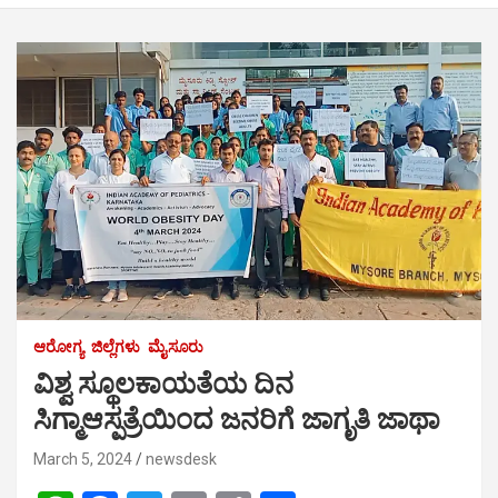
ಆರೋಗ್ಯ
ಜಿಲ್ಲೆಗಳು
ಮೈಸೂರು
ವಿಶ್ವ ಸ್ಥೂಲಕಾಯತೆಯ ದಿನ
ಸಿಗ್ಮಾಆಸ್ಪತ್ರೆಯಿಂದ ಜನರಿಗೆ ಜಾಗೃತಿ ಜಾಥಾ
March 5, 2024
newsdesk