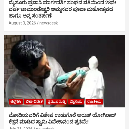
ಮೈಸೂರು ಪ್ರವಾಸಿ ಮಾರ್ಗದರ್ಶಿ ಸಂಘದ ವತಿಯಿಂದ 28ನೇ
ವರ್ಷ ಚಾಮುಂಡೇಶ್ವರಿ ಅಮ್ಮನವರ ಪೂಜಾ ಮಹೋತ್ಸವದ
ಹಾಗೂ ಅನ್ನ ಸಂತರ್ಪಣೆ
August 3, 2026
newsdesk
ಜಿಲ್ಲೆಗಳು
ದೇಶ-ವಿದೇಶ
ಪ್ರಮುಖ ಸುದ್ದಿ
ಮೈಸೂರು
ರಾಜಕೀಯ
ಮೋದಿಯವರಿಗೆ ವಿಶೇಷ ಉಡುಗೊರೆ ಅರುಣ್ ಯೋಗಿರಾಜ್
ಕೆತ್ತನೆ ಮಾಡಿದ ಸ್ವಾಮಿ ವಿವೇಕಾನಂದ ಪ್ರತಿಮೆ!