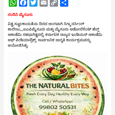
W
F
T
E
C
S
h
a
wi
m
o
h
ನಂದಿನಿ ಮೈಸೂರು
at
ce
tt
ail
py
ar
ವಿಶ್ವ ಸ್ಥೂಲಕಾಯತೆಯ ದಿನದ ಅಂಗವಾಗಿ ಸಿಗ್ಮಾ ನರ್ಸಿಂಗ್
s
b
er
Li
e
ಕಾಲೇಜು,,,ಐಎಪಿಮೈಸೂರು ಮತ್ತು ಮೈಸೂರು ಅಡೋಲೆಸೆಂಟ್ ಹೆಲ್ತ್
A
o
n
ಅಕಾಡೆಮಿ ಸಹಭಾಗಿತ್ವದಲ್ಲಿ, ಕರ್ನಾಟಕ ರಾಜ್ಯದ ಇಂಡಿಯನ್ ಅಕಾಡೆಮಿ
ಆಫ್ ಪೀಡಿಯಾಟ್ರಿಕ್ಸ್, ಸಾರ್ವಜನಿಕ ಜಾಗೃತಿ ಕಾರ್ಯಕ್ರಮವನ್ನು
p
o
k
ಆಯೋಜಿಸಿತ್ತು.
p
k