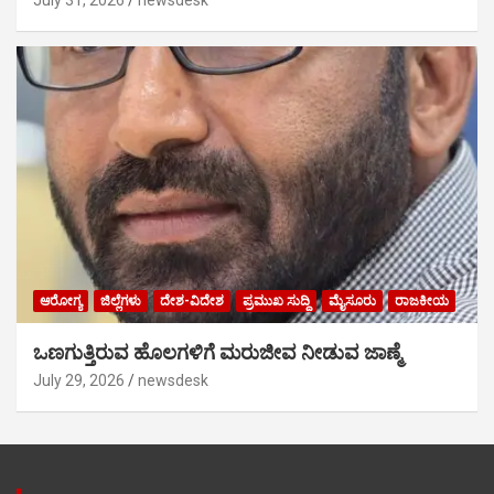
July 31, 2026
newsdesk
ಆರೋಗ್ಯ
ಜಿಲ್ಲೆಗಳು
ದೇಶ-ವಿದೇಶ
ಪ್ರಮುಖ ಸುದ್ದಿ
ಮೈಸೂರು
ರಾಜಕೀಯ
ಒಣಗುತ್ತಿರುವ ಹೊಲಗಳಿಗೆ ಮರುಜೀವ ನೀಡುವ ಜಾಣ್ಮೆ
July 29, 2026
newsdesk