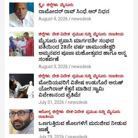
ಕ್ರೈಂ
ಜಿಲ್ಲೆಗಳು
ಮೈಸೂರು
ದಾಮೋದರ್ ರಾವ್ ಸಿಂಧೆ.ಆರ್ ನಿಧನ
August 4, 2026
newsdesk
ಜಿಲ್ಲೆಗಳು
ದೇಶ-ವಿದೇಶ
ಪ್ರಮುಖ ಸುದ್ದಿ
ಮೈಸೂರು
ರಾಜಕೀಯ
ಮೈಸೂರು ಪ್ರವಾಸಿ ಮಾರ್ಗದರ್ಶಿ ಸಂಘದ
ವತಿಯಿಂದ 28ನೇ ವರ್ಷ ಚಾಮುಂಡೇಶ್ವರಿ
ಅಮ್ಮನವರ ಪೂಜಾ ಮಹೋತ್ಸವದ ಹಾಗೂ ಅನ್ನ
ಸಂತರ್ಪಣೆ
August 3, 2026
newsdesk
ಜಿಲ್ಲೆಗಳು
ದೇಶ-ವಿದೇಶ
ಪ್ರಮುಖ ಸುದ್ದಿ
ಮೈಸೂರು
ರಾಜಕೀಯ
ಮೋದಿಯವರಿಗೆ ವಿಶೇಷ ಉಡುಗೊರೆ ಅರುಣ್
ಯೋಗಿರಾಜ್ ಕೆತ್ತನೆ ಮಾಡಿದ ಸ್ವಾಮಿ
ವಿವೇಕಾನಂದ ಪ್ರತಿಮೆ!
July 31, 2026
newsdesk
ಆರೋಗ್ಯ
ಜಿಲ್ಲೆಗಳು
ದೇಶ-ವಿದೇಶ
ಪ್ರಮುಖ ಸುದ್ದಿ
ಮೈಸೂರು
ರಾಜಕೀಯ
ಒಣಗುತ್ತಿರುವ ಹೊಲಗಳಿಗೆ ಮರುಜೀವ ನೀಡುವ
ಜಾಣ್ಮೆ
July 29, 2026
newsdesk