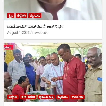
ಕ್ರೈಂ
ಜಿಲ್ಲೆಗಳು
ಮೈಸೂರು
ದಾಮೋದರ್ ರಾವ್ ಸಿಂಧೆ.ಆರ್ ನಿಧನ
August 4, 2026
newsdesk
ಜಿಲ್ಲೆಗಳು
ದೇಶ-ವಿದೇಶ
ಪ್ರಮುಖ ಸುದ್ದಿ
ಮೈಸೂರು
ರಾಜಕೀಯ