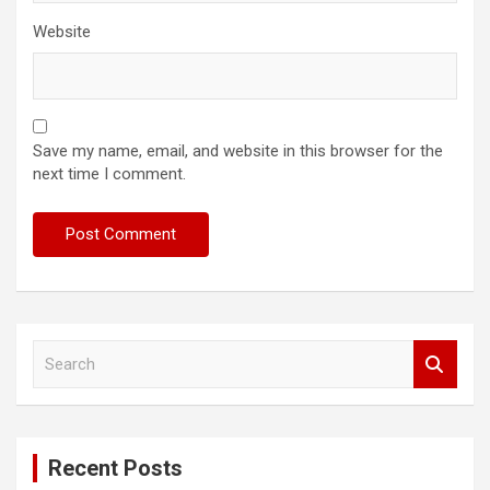
Website
Save my name, email, and website in this browser for the
next time I comment.
S
e
a
r
c
Recent Posts
h