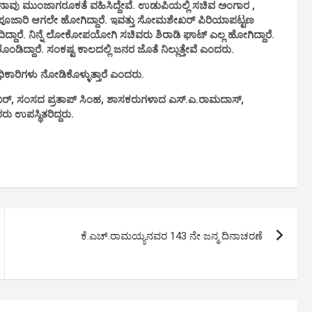
ಲ್ಲಿ ನಾವು ಮುಂಜಾಗರೂಕತೆ ವಹಿಸಿದ್ದೇವೆ. ಉಡುಪಿಯಲ್ಲಿ ಸಚಿವ ಅಂಗಾರ ,
ನಿವಾಸ ಪೂಜಾರಿ ಆಗಲೇ ಹೋಗಿದ್ದಾರೆ. ಇವತ್ತು ಸೋಮಶೇಖರ್ ಪಿರಿಯಾಪಟ್ಟಣ
್ದಾರೆ. ನಿನ್ನೆ ಲೋಕೋಪಯೋಗಿ ಸಚಿವರು ಶಿರಾಡಿ ಘಾಟ್ ಎಲ್ಲ ಹೋಗಿದ್ದಾರೆ.
ಿದ್ದಾರೆ. ಸಂಕಷ್ಟ ಕಾಲದಲ್ಲಿ ಜನರ ಜೊತೆ ನಿಲ್ಲುತ್ತೇವೆ ಎಂದರು.
ಿಕಾರಿಗಳು ನೋಡಿಕೊಳ್ಳುತ್ತಾರೆ ಎಂದರು.
್, ಸಂಸದ ಪ್ರತಾಪ್ ಸಿಂಹ, ಶಾಸಕರುಗಳಾದ ಎಸ್.ಎ.ರಾಮದಾಸ್,
ು ಉಪಸ್ಥಿತರಿದ್ದರು.
ಕೆ.ಎಚ್.ರಾಮಯ್ಯನವರ 143 ನೇ ಜನ್ಮ ದಿನಾಚರಣೆ