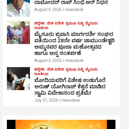
ದಾಮೋದರ್ ರಾವ್ ಸಿಂಧೆ.ಆರ್ ನಿಧನ
August 4, 2026
newsdesk
ಜಿಲ್ಲೆಗಳು
ದೇಶ-ವಿದೇಶ
ಪ್ರಮುಖ ಸುದ್ದಿ
ಮೈಸೂರು
ರಾಜಕೀಯ
ಮೈಸೂರು ಪ್ರವಾಸಿ ಮಾರ್ಗದರ್ಶಿ ಸಂಘದ
ವತಿಯಿಂದ 28ನೇ ವರ್ಷ ಚಾಮುಂಡೇಶ್ವರಿ
ಅಮ್ಮನವರ ಪೂಜಾ ಮಹೋತ್ಸವದ
ಹಾಗೂ ಅನ್ನ ಸಂತರ್ಪಣೆ
August 3, 2026
newsdesk
ಜಿಲ್ಲೆಗಳು
ದೇಶ-ವಿದೇಶ
ಪ್ರಮುಖ ಸುದ್ದಿ
ಮೈಸೂರು
ರಾಜಕೀಯ
ಮೋದಿಯವರಿಗೆ ವಿಶೇಷ ಉಡುಗೊರೆ
ಅರುಣ್ ಯೋಗಿರಾಜ್ ಕೆತ್ತನೆ ಮಾಡಿದ
ಸ್ವಾಮಿ ವಿವೇಕಾನಂದ ಪ್ರತಿಮೆ!
July 31, 2026
newsdesk