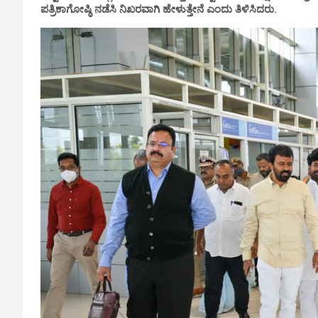
ಪತ್ರಿಕಾಗೋಷ್ಠಿ ನಡೆಸಿ ನಿಖರವಾಗಿ ಹೇಳುತ್ತೇನೆ ಎಂದು ತಿಳಿಸಿದರು.