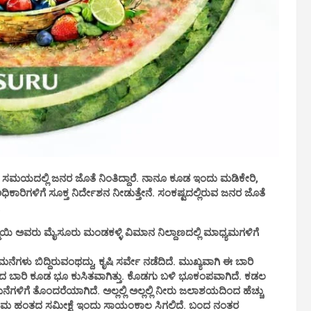
ಟದ ಸಮಯದಲ್ಲಿ ಜನರ ಜೊತೆ ನಿಂತಿದ್ದಾರೆ. ನಾನೂ ಕೂಡ ಇಂದು ಮಡಿಕೇರಿ,
ಿಕಾರಿಗಳಿಗೆ ಸೂಕ್ತ ನಿರ್ದೇಶನ ನೀಡುತ್ತೇನೆ. ಸಂಕಷ್ಟದಲ್ಲಿರುವ ಜನರ ಜೊತೆ
.
್ಮಾಯಿ ಅವರು ಮೈಸೂರು ಮಂಡಕಳ್ಳಿ ವಿಮಾನ ನಿಲ್ದಾಣದಲ್ಲಿ ಮಾಧ್ಯಮಗಳಿಗೆ
ೆಗಳು ಬಿದ್ದಿರುವಂಥದ್ದು, ಕೃಷಿ ಸರ್ವೇ ನಡೆದಿದೆ. ಮುಖ್ಯವಾಗಿ ಈ ಬಾರಿ
ಕಳೆದ ಬಾರಿ ಕೂಡ ಭೂ ಕುಸಿತವಾಗಿತ್ತು. ಕೊಡಗು ಬಳಿ ಭೂಕಂಪವಾಗಿದೆ. ಕಡಲ
ನೆಗಳಿಗೆ ತೊಂದರೆಯಾಗಿದೆ. ಅಲ್ಲಲ್ಲಿ ಅಲ್ಲಲ್ಲಿ ನೀರು ಜಲಾಶಯದಿಂದ ಹೆಚ್ಚು
ೆ. ಪ್ರಥಮ ಹಂತದ ಸಮೀಕ್ಷೆ ಇಂದು ಸಾಯಂಕಾಲ ಸಿಗಲಿದೆ. ಬಂದ ನಂತರ