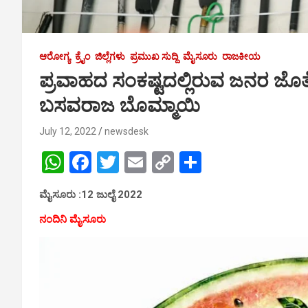
ಆರೋಗ್ಯ
ಕ್ರೈಂ
ಜಿಲ್ಲೆಗಳು
ಪ್ರಮುಖ ಸುದ್ದಿ
ಮೈಸೂರು
ರಾಜಕೀಯ
ಪ್ರವಾಹದ ಸಂಕಷ್ಟದಲ್ಲಿರುವ ಜನರ ಜೊತೆ ನಾ
ಬಸವರಾಜ ಬೊಮ್ಮಾಯಿ
July 12, 2022
newsdesk
W
F
T
E
C
S
h
a
wi
m
o
h
ಮೈಸೂರು :12 ಜುಲೈ 2022
at
ce
tt
ail
py
ar
ನಂದಿನಿ ಮೈಸೂರು
s
b
er
Li
e
A
o
n
p
o
k
p
k