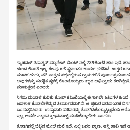
ನ್ಯಾಷನಲ್ ಡಿಸಾಸ್ಟರ್ ಮ್ಯಾನೇಜ್ ಮೆಂಟ್ ನಲ್ಲಿ 739ಕೋಟಿ ಹಣ ಇದೆ. ಹಣದ
ಹಣದ ಕೊರತೆ ಇಲ್ಲ. ಕೆಲವು ಕಡೆ ಸ್ಥಳಾಂತರ ಕಾರ್ಯ ನಡೆದಿದೆ. ಉತ್ತರ ಕರ್ನ
ಮಾಡಬಹುದು, ನದಿ ಪಾತ್ರದ ಪಕ್ಕದಲ್ಲಿರುವ ಗ್ರಾಮಗಳಿಗೆ ಪೂರ್ಣಪ್ರಮಾಣದಲ್ಲಿ 
ಅವುಗಳನ್ನು ಸುರಕ್ಷಿತ ಸ್ಥಳಕ್ಕೆ ಕೊಂಡೊಯ್ಯಲು ತಜ್ಞರ ಅಭಿಪ್ರಾಯ ಕೇಳಿದ
ಮಾಡುತ್ತೇವೆ ಎಂದರು.
ನಿಗಮ ಮಂಡಳಿ ಕುರಿತು ಕೋರ್ ಕಮಿಟಿಯಲ್ಲಿ ಈಗಾಗಲೇ 6ತಿಂಗಳ ಹಿಂದೆ ಯ
ಅವಕಾಶ ಕೊಡಬೇಕೆನ್ನುವ ತೀರ್ಮಾನವಾಗಿದೆ. ಆ ಪ್ರಕಾರ ಬರುವಂತಹ ದಿನಗ
ಎಂದುತ್ತರಿಸಿದರು. ಉಸ್ತುವಾರಿ ಸಚಿವರನ್ನು ತೊಡಗಿಸಿಕೊಳ್ಳುತ್ತಿಲ್ಲವೆಂಬ ಆರ
ಇಲ್ಲ, ಅವರೇ ಎಲ್ಲರನ್ನೂ ಇನವಾಲ್ವ್ ಮಾಡಿಕೊಳ್ಳಬೇಕು ಎಂದರು.
ಕೊಡಗಿನಲ್ಲಿ ಬೆಟ್ಟದ ಮೇಲೆ ಮನೆ ಇದೆ. ಎಲ್ಲಿ ಜನರ ಪ್ರಾಣ, ಆಸ್ತಿ ಹಾನಿ ಇದ