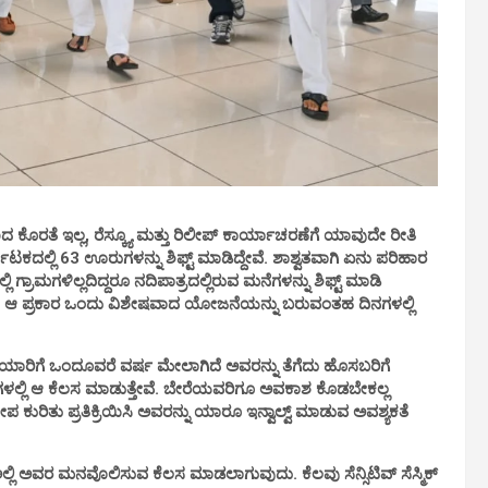
 ಕೊರತೆ ಇಲ್ಲ, ರೆಸ್ಕ್ಯೂ ಮತ್ತು ರಿಲೀಪ್ ಕಾರ್ಯಾಚರಣೆಗೆ ಯಾವುದೇ ರೀತಿ
ಾಟಕದಲ್ಲಿ 63 ಊರುಗಳನ್ನು ಶಿಫ್ಟ್ ಮಾಡಿದ್ದೇವೆ. ಶಾಶ್ವತವಾಗಿ ಏನು ಪರಿಹಾರ
ಗ್ರಾಮಗಳಿಲ್ಲದಿದ್ದರೂ ನದಿಪಾತ್ರದಲ್ಲಿರುವ ಮನೆಗಳನ್ನು ಶಿಫ್ಟ್ ಮಾಡಿ
್ದೇನೆ. ಆ ಪ್ರಕಾರ ಒಂದು ವಿಶೇಷವಾದ ಯೋಜನೆಯನ್ನು ಬರುವಂತಹ ದಿನಗಳಲ್ಲಿ
ಾರಿಗೆ ಒಂದೂವರೆ ವರ್ಷ ಮೇಲಾಗಿದೆ ಅವರನ್ನು ತೆಗೆದು ಹೊಸಬರಿಗೆ
ಳಲ್ಲಿ ಆ ಕೆಲಸ ಮಾಡುತ್ತೇವೆ. ಬೇರೆಯವರಿಗೂ ಅವಕಾಶ ಕೊಡಬೇಕಲ್ಲ
ೋಪ ಕುರಿತು ಪ್ರತಿಕ್ರಿಯಿಸಿ ಅವರನ್ನು ಯಾರೂ ಇನ್ವಾಲ್ವ್ ಮಾಡುವ ಅವಶ್ಯಕತೆ
ೆ ಅಲ್ಲಿ ಅವರ ಮನವೊಲಿಸುವ ಕೆಲಸ ಮಾಡಲಾಗುವುದು. ಕೆಲವು ಸೆನ್ಸಿಟಿವ್ ಸೆಸ್ಮಿಕ್