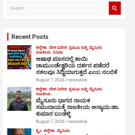
S
e
a
r
c
Recent Posts
h
ಜಿಲ್ಲೆಗಳು
ದೇಶ-ವಿದೇಶ
ಪ್ರಮುಖ ಸುದ್ದಿ
ಮೈಸೂರು
ರಾಜಕೀಯ
ಸಿನಿಮಾ
ಆಷಾಢ ಮಾಸದಲ್ಲಿ ತಾಯಿ
ಚಾಮುಂಡೇಶ್ವರಿಯ ದರ್ಶನ ಪಡೆದರೆ
ಸಕಲವೂ ಸಿದ್ಧಿಯಾಗುತ್ತದೆ ಎಂಬ ನಂಬಿಕೆ
August 7, 2026
newsdesk
ಜಿಲ್ಲೆಗಳು
ದೇಶ-ವಿದೇಶ
ಪ್ರಮುಖ ಸುದ್ದಿ
ಮೈಸೂರು
ರಾಜಕೀಯ
ಮೈಸೂರು ಭಾಗದ ನಾಯಕ
ಸಮುದಾಯಕ್ಕೆ ರಾಜಕೀಯ ಅನ್ಯಾಯ:ಡಾ.
ಕುಮಾರ ಬಂಡಳ್ಳಿ
August 7, 2026
newsdesk
ಕ್ರೈಂ
ಜಿಲ್ಲೆಗಳು
ಮೈಸೂರು