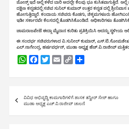
ಜೋನ್ಸ್ ಇದೆ ಅಲ್ಲಿ ಕಳೆದ ಬಾರಿ ಆದಲ್ಲೇ ಕೆಲವು ಭೂ ಕುಸಿತವಾಗುತ್ತಿದೆ. ಅ
ದಕ್ಷಿಣ ಕನ್ನಡದಲ್ಲಿ ಸಚಿವ ಸುನಿಲ್ ಕುಮಾರ್ ಉತ್ತರ ಕನ್ನಡ ದಲ್ಲಿ ಶ್ರೀ
ಹೋಗುತ್ತಿದ್ದಾರೆ. ಕಂದಾಯ ಸಚಿವರು ಕೊಡಗು, ಚಿಕ್ಕಮಗಳೂರು ಹೋಗಿಬಂದಿದ
ಇಡೀ ಸರ್ಕಾರವೇ ಕೆಲಸದಲ್ಲಿ ತೊಡಗಿಸಿಕೊಂಡಿದೆ. ಅಧಿಕಾರಿಗಳೂ ತೊಡಗಿಸಿಕೊಂಡ
ಚಾಮರಾಜಪೇಟೆ ಈದ್ಗಾ ಮೈದಾನ ಕುರಿತು ಪ್ರತಿಕ್ರಿಯಿಸಿ ಅದನ್ನು ಸ್ಥಳೀಯ ಅಧ
ಈ ಸಂದರ್ಭ ಸಚಿವರುಗಳಾದ ವಿ.ಸುನೀಲ್ ಕುಮಾರ್, ಎಸ್.ಟಿ.ಸೋಮಶೇಖರ
ಎಲ್.ನಾಗೇಂದ್ರ, ಹರ್ಷವರ್ಧನ್, ಮುಡಾ ಅಧ್ಯಕ್ಷ ಹೆಚ್.ವಿ.ರಾಜೀವ್ ಮತ್ತಿತರರ
W
F
T
E
C
S
h
a
wi
m
o
h
at
ce
tt
ail
py
ar
s
b
er
Li
e
Post
A
o
n
ವಿವಿಧ ಅಭಿವೃದ್ಧಿ ಕಾಮಗಾರಿಗಳಿಗೆ ಶಾಸಕ ತನ್ವೀರ್ ಸೇಠ್ ಹಾಗೂ
navigation
p
o
k
ಮುಡಾ ಅಧ್ಯಕ್ಷ ಎಚ್.ವಿ.ರಾಜೀವ್ ಚಾಲನೆ
p
k