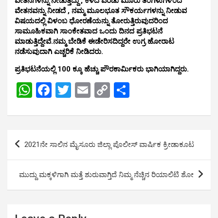
ವೇತನಗಳನ್ನು ನೀಡುತ್ತಿದ್ದು , ಕಳೆದ ಎರಡು ಮೂರು ತಿಂಗಳುಗಳಿಂದ
ವೇತನವನ್ನು ನೀಡದೆ , ನಮ್ಮ ಮೂಲಭೂತ ಸೌಕರ್ಯಗಳನ್ನು ನೀಡುವ
ವಿಷಯದಲ್ಲಿ ವಿಳಂಬ ಧೋರಣೆಯನ್ನು ತೋರುತ್ತಿರುವುದರಿಂದ
ಸಾಮೂಹಿಕವಾಗಿ ಸಾಂಕೇತವಾದ ಒಂದು ದಿನದ ಪ್ರತಿಭಟನೆ
ಮಾಡುತ್ತಿದ್ದೇವೆ.ನಮ್ಮ ಬೇಡಿಕೆ ಈಡೇರಿಸದಿದ್ದರೇ ಉಗ್ರ ಹೋರಾಟ
ನಡೆಸುವುದಾಗಿ ಎಚ್ಚರಿಕೆ ನೀಡಿದರು.
ಪ್ರತಿಭಟನೆಯಲ್ಲಿ 100 ಕ್ಕೂ ಹೆಚ್ಚು ಪೌರಕಾರ್ಮಿಕರು ಭಾಗಿಯಾಗಿದ್ದರು.
W
F
T
E
C
S
h
a
wi
m
o
h
at
ce
tt
ail
py
ar
s
b
er
Li
e
Post
2021ನೇ ಸಾಲಿನ ಮೈಸೂರು ಜಿಲ್ಲಾ ಪೊಲೀಸ್ ವಾರ್ಷಿಕ‌ ಕ್ರೀಡಾಕೂಟ
A
o
n
navigation
p
o
k
ಮುದ್ದು ಮಕ್ಕಳಿಗಾಗಿ ಮತ್ತೆ ಶುರುವಾಗ್ತಿದೆ ನಿಮ್ಮ ನೆಚ್ಚಿನ ರಿಯಾಲಿಟಿ ಶೋ
p
k