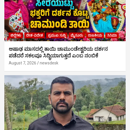
ಜಿಲ್ಲೆಗಳು
ದೇಶ-ವಿದೇಶ
ಪ್ರಮುಖ ಸುದ್ದಿ
ಮೈಸೂರು
ರಾಜಕೀಯ
ಸಿನಿಮಾ
ಆಷಾಢ ಮಾಸದಲ್ಲಿ ತಾಯಿ ಚಾಮುಂಡೇಶ್ವರಿಯ ದರ್ಶನ
ಪಡೆದರೆ ಸಕಲವೂ ಸಿದ್ಧಿಯಾಗುತ್ತದೆ ಎಂಬ ನಂಬಿಕೆ
August 7, 2026
newsdesk