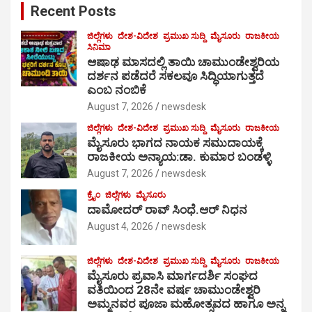
Recent Posts
h
ಜಿಲ್ಲೆಗಳು
ದೇಶ-ವಿದೇಶ
ಪ್ರಮುಖ ಸುದ್ದಿ
ಮೈಸೂರು
ರಾಜಕೀಯ
ಸಿನಿಮಾ
ಆಷಾಢ ಮಾಸದಲ್ಲಿ ತಾಯಿ ಚಾಮುಂಡೇಶ್ವರಿಯ
ದರ್ಶನ ಪಡೆದರೆ ಸಕಲವೂ ಸಿದ್ಧಿಯಾಗುತ್ತದೆ
ಎಂಬ ನಂಬಿಕೆ
August 7, 2026
newsdesk
ಜಿಲ್ಲೆಗಳು
ದೇಶ-ವಿದೇಶ
ಪ್ರಮುಖ ಸುದ್ದಿ
ಮೈಸೂರು
ರಾಜಕೀಯ
ಮೈಸೂರು ಭಾಗದ ನಾಯಕ ಸಮುದಾಯಕ್ಕೆ
ರಾಜಕೀಯ ಅನ್ಯಾಯ:ಡಾ. ಕುಮಾರ ಬಂಡಳ್ಳಿ
August 7, 2026
newsdesk
ಕ್ರೈಂ
ಜಿಲ್ಲೆಗಳು
ಮೈಸೂರು
ದಾಮೋದರ್ ರಾವ್ ಸಿಂಧೆ.ಆರ್ ನಿಧನ
August 4, 2026
newsdesk
ಜಿಲ್ಲೆಗಳು
ದೇಶ-ವಿದೇಶ
ಪ್ರಮುಖ ಸುದ್ದಿ
ಮೈಸೂರು
ರಾಜಕೀಯ
ಮೈಸೂರು ಪ್ರವಾಸಿ ಮಾರ್ಗದರ್ಶಿ ಸಂಘದ
ವತಿಯಿಂದ 28ನೇ ವರ್ಷ ಚಾಮುಂಡೇಶ್ವರಿ
ಅಮ್ಮನವರ ಪೂಜಾ ಮಹೋತ್ಸವದ ಹಾಗೂ ಅನ್ನ