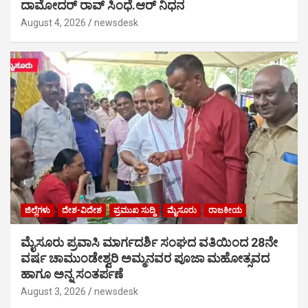
ದಾಮೋದರ್ ರಾವ್ ಸಿಂಧೆ.ಆರ್ ನಿಧನ
August 4, 2026
newsdesk
ಜಿಲ್ಲೆಗಳು
ದೇಶ-ವಿದೇಶ
ಪ್ರಮುಖ ಸುದ್ದಿ
ಮೈಸೂರು
ರಾಜಕೀಯ
ಮೈಸೂರು ಪ್ರವಾಸಿ ಮಾರ್ಗದರ್ಶಿ ಸಂಘದ ವತಿಯಿಂದ 28ನೇ
ವರ್ಷ ಚಾಮುಂಡೇಶ್ವರಿ ಅಮ್ಮನವರ ಪೂಜಾ ಮಹೋತ್ಸವದ
ಹಾಗೂ ಅನ್ನ ಸಂತರ್ಪಣೆ
August 3, 2026
newsdesk