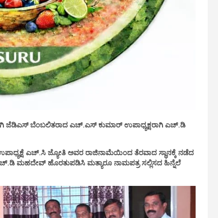
ರಾಗಿ ಜೆಡಿಎಸ್ ಬೆಂಬಲಿತರಾದ ಎಚ್.ಎಸ್ ಕುಮಾರ್ ಉಪಾಧ್ಯಕ್ಷರಾಗಿ ಎಚ್.ಡಿ
ಪಾಧ್ಯಕ್ಷೆ ಎಚ್.ಸಿ ಜ್ಯೋತಿ ಅವರ ರಾಜಿನಾಮೆಯಿಂದ ತೆರವಾದ ಸ್ಥಾನಕ್ಕೆ ನಡೆದ
ಕೆ ಎಚ್.ಡಿ ಮಹದೇವ್ ಹೊರತುಪಡಿಸಿ ಮತ್ಯಾರೂ ನಾಮಪತ್ರ ಸಲ್ಲಿಸದ ಹಿನ್ನೆಲೆ