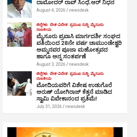
ದಾಮೋದರ್ ರಾವ್ ಸಿಂಧೆ.ಆರ್ ನಿಧನ
August 4, 2026
newsdesk
ಜಿಲ್ಲೆಗಳು
ದೇಶ-ವಿದೇಶ
ಪ್ರಮುಖ ಸುದ್ದಿ
ಮೈಸೂರು
ರಾಜಕೀಯ
ಮೈಸೂರು ಪ್ರವಾಸಿ ಮಾರ್ಗದರ್ಶಿ ಸಂಘದ
ವತಿಯಿಂದ 28ನೇ ವರ್ಷ ಚಾಮುಂಡೇಶ್ವರಿ
ಅಮ್ಮನವರ ಪೂಜಾ ಮಹೋತ್ಸವದ
ಹಾಗೂ ಅನ್ನ ಸಂತರ್ಪಣೆ
August 3, 2026
newsdesk
ಜಿಲ್ಲೆಗಳು
ದೇಶ-ವಿದೇಶ
ಪ್ರಮುಖ ಸುದ್ದಿ
ಮೈಸೂರು
ರಾಜಕೀಯ
ಮೋದಿಯವರಿಗೆ ವಿಶೇಷ ಉಡುಗೊರೆ
ಅರುಣ್ ಯೋಗಿರಾಜ್ ಕೆತ್ತನೆ ಮಾಡಿದ
ಸ್ವಾಮಿ ವಿವೇಕಾನಂದ ಪ್ರತಿಮೆ!
July 31, 2026
newsdesk