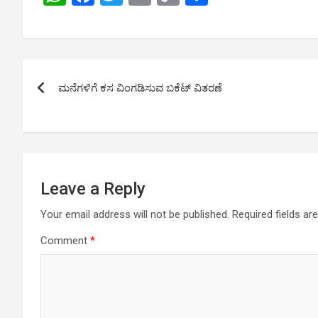
h
a
wi
m
o
h
at
ce
tt
ail
py
ar
s
b
er
Li
e
Post
A
o
n
ಮನೆಗಳಿಗೆ ಕಸ ವಿಂಗಡಿಸುವ ಬಕೆಟ್ ವಿತರಣೆ
navigation
p
o
k
p
k
Leave a Reply
Your email address will not be published.
Required fields a
Comment
*