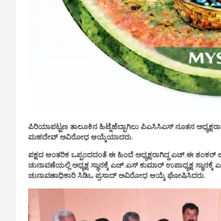
ಪಿರಿಯಾಪಟ್ಟಣ ತಾಲೂಕಿನ ಹಿಟ್ನೆಹೆಬ್ಬಾಗಿಲು ಪಿಎಸಿಸಿಎಸ್ ನೂತನ ಅಧ್ಯಕ್ಷ
ಮಹದೇವ್ ಅವಿರೋಧ ಆಯ್ಕೆಯಾದರು.
ಪಕ್ಷದ ಆಂತರಿಕ ಒಪ್ಪಂದದಂತೆ ಈ ಹಿಂದೆ ಅಧ್ಯಕ್ಷರಾಗಿದ್ದ ಎಚ್.ಈ ಶಂಕರ್ ಉ
ಚುನಾವಣೆಯಲ್ಲಿ ಅಧ್ಯಕ್ಷ ಸ್ಥಾನಕ್ಕೆ ಎಚ್.ಎಸ್ ಕುಮಾರ್ ಉಪಾಧ್ಯಕ್ಷ ಸ್ಥಾನಕ್
ಚುನಾವಣಾಧಿಕಾರಿ ಸಿಡಿಒ ಪ್ರಸಾದ್ ಅವಿರೋಧ ಆಯ್ಕೆ ಘೋಷಿಸಿದರು.