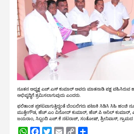
ನೂತನ ಅಧ್ಯಕ್ಷ ಎಚ್.ಎಸ್ ಕುಮಾರ್ ಅವರು ಮಾತನಾಡಿ ಪಕ್ಷ ವಹಿಸಿರುವ ಹ
ಅಭಿವೃದ್ಧಿಗೆ ಶ್ರಮಿಸಲಾಗುವುದು ಎಂದರು.
ಫಲಿತಾಂಶ ಪ್ರಕಟವಾಗುತ್ತಿದ್ದಂತೆ ಬೆಂಬಲಿಗರು ಪಟಾಕಿ ಸಿಡಿಸಿ ಸಿಹಿ ಹಂಚಿ ನ
ಮುತ್ತೇಗೌಡ, ಹೆಚ್.ಎಂ ವಿನೋದ್ ಕುಮಾರ್, ಹೆಚ್.ಪಿ ಅನಿಲ್ ಕುಮಾರ್, ಎಚ
ಜಯರಾಂ, ಸಿಬ್ಬಂದಿ ಎಚ್.ಕೆ ನಟರಾಜ್, ಸಂತೋಷ್, ಶ್ರೀನಿವಾಸ್, ಗ್ರ
W
F
T
E
C
S