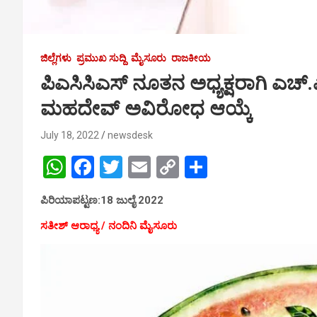
ಜಿಲ್ಲೆಗಳು
ಪ್ರಮುಖ ಸುದ್ದಿ
ಮೈಸೂರು
ರಾಜಕೀಯ
ಪಿಎಸಿಸಿಎಸ್ ನೂತನ ಅಧ್ಯಕ್ಷರಾಗಿ ಎಚ್.
ಮಹದೇವ್ ಅವಿರೋಧ ಆಯ್ಕೆ
July 18, 2022
newsdesk
W
F
T
E
C
S
h
a
wi
m
o
h
ಪಿರಿಯಾಪಟ್ಟಣ:18 ಜುಲೈ 2022
at
ce
tt
ail
py
ar
ಸತೀಶ್ ಆರಾಧ್ಯ / ನಂದಿನಿ ಮೈಸೂರು
s
b
er
Li
e
A
o
n
p
o
k
p
k