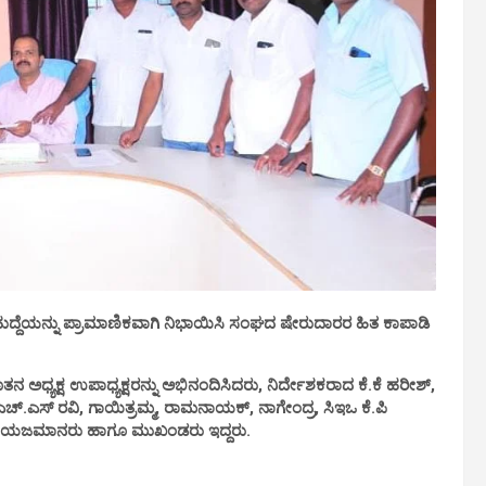
ುದ್ದೆಯನ್ನು ಪ್ರಾಮಾಣಿಕವಾಗಿ ನಿಭಾಯಿಸಿ ಸಂಘದ ಷೇರುದಾರರ ಹಿತ ಕಾಪಾಡಿ
ೂತನ ಅಧ್ಯಕ್ಷ ಉಪಾಧ್ಯಕ್ಷರನ್ನು ಅಭಿನಂದಿಸಿದರು, ನಿರ್ದೇಶಕರಾದ ಕೆ.ಕೆ ಹರೀಶ್,
್.ಎಸ್ ರವಿ, ಗಾಯಿತ್ರಮ್ಮ, ರಾಮನಾಯಕ್, ನಾಗೇಂದ್ರ, ಸಿಇಒ ಕೆ.ಪಿ
ಾಮದ ಯಜಮಾನರು ಹಾಗೂ ಮುಖಂಡರು ಇದ್ದರು.