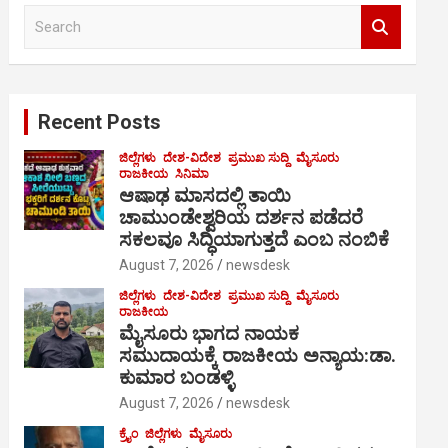
S
e
a
r
c
Recent Posts
h
ಜಿಲ್ಲೆಗಳು
ದೇಶ-ವಿದೇಶ
ಪ್ರಮುಖ ಸುದ್ದಿ
ಮೈಸೂರು
ರಾಜಕೀಯ
ಸಿನಿಮಾ
ಆಷಾಢ ಮಾಸದಲ್ಲಿ ತಾಯಿ
ಚಾಮುಂಡೇಶ್ವರಿಯ ದರ್ಶನ ಪಡೆದರೆ
ಸಕಲವೂ ಸಿದ್ಧಿಯಾಗುತ್ತದೆ ಎಂಬ ನಂಬಿಕೆ
August 7, 2026
newsdesk
ಜಿಲ್ಲೆಗಳು
ದೇಶ-ವಿದೇಶ
ಪ್ರಮುಖ ಸುದ್ದಿ
ಮೈಸೂರು
ರಾಜಕೀಯ
ಮೈಸೂರು ಭಾಗದ ನಾಯಕ
ಸಮುದಾಯಕ್ಕೆ ರಾಜಕೀಯ ಅನ್ಯಾಯ:ಡಾ.
ಕುಮಾರ ಬಂಡಳ್ಳಿ
August 7, 2026
newsdesk
ಕ್ರೈಂ
ಜಿಲ್ಲೆಗಳು
ಮೈಸೂರು