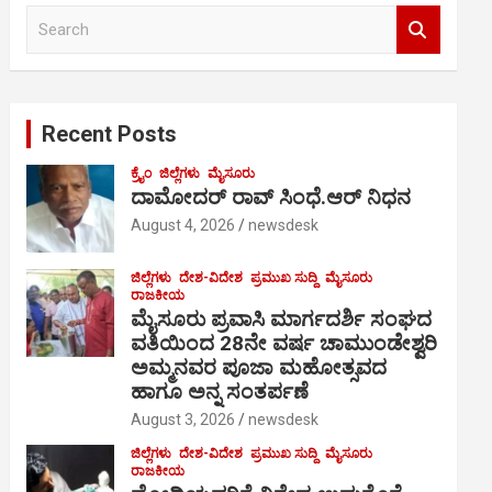
S
e
a
r
c
Recent Posts
h
ಕ್ರೈಂ
ಜಿಲ್ಲೆಗಳು
ಮೈಸೂರು
ದಾಮೋದರ್ ರಾವ್ ಸಿಂಧೆ.ಆರ್ ನಿಧನ
August 4, 2026
newsdesk
ಜಿಲ್ಲೆಗಳು
ದೇಶ-ವಿದೇಶ
ಪ್ರಮುಖ ಸುದ್ದಿ
ಮೈಸೂರು
ರಾಜಕೀಯ
ಮೈಸೂರು ಪ್ರವಾಸಿ ಮಾರ್ಗದರ್ಶಿ ಸಂಘದ
ವತಿಯಿಂದ 28ನೇ ವರ್ಷ ಚಾಮುಂಡೇಶ್ವರಿ
ಅಮ್ಮನವರ ಪೂಜಾ ಮಹೋತ್ಸವದ
ಹಾಗೂ ಅನ್ನ ಸಂತರ್ಪಣೆ
August 3, 2026
newsdesk
ಜಿಲ್ಲೆಗಳು
ದೇಶ-ವಿದೇಶ
ಪ್ರಮುಖ ಸುದ್ದಿ
ಮೈಸೂರು
ರಾಜಕೀಯ