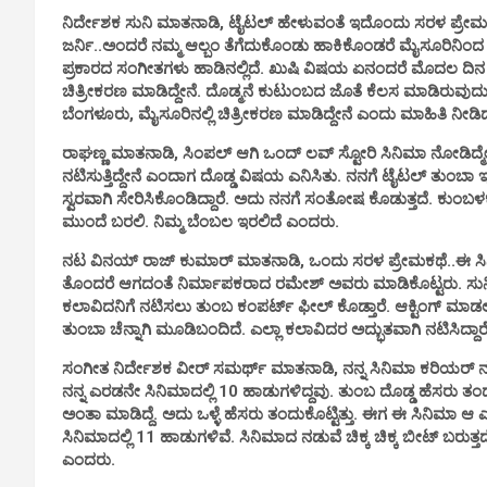
ನಿರ್ದೇಶಕ ಸುನಿ ಮಾತನಾಡಿ, ಟೈಟಲ್ ಹೇಳುವಂತೆ ಇದೊಂದು ಸರಳ ಪ್ರ
ಜರ್ನಿ..ಅಂದರೆ ನಮ್ಮ ಆಲ್ಬಂ ತೆಗೆದುಕೊಂಡು ಹಾಕಿಕೊಂಡರೆ ಮೈಸೂರಿನಿಂದ ಬೆ
ಪ್ರಕಾರದ ಸಂಗೀತಗಳು ಹಾಡಿನಲ್ಲಿದೆ. ಖುಷಿ ವಿಷಯ ಏನಂದರೆ ಮೊದಲ ದಿನ
ಚಿತ್ರೀಕರಣ ಮಾಡಿದ್ದೇನೆ. ದೊಡ್ಮನೆ ಕುಟುಂಬದ ಜೊತೆ ಕೆಲಸ ಮಾಡಿರುವುದು ಖು
ಬೆಂಗಳೂರು, ಮೈಸೂರಿನಲ್ಲಿ ಚಿತ್ರೀಕರಣ ಮಾಡಿದ್ದೇನೆ ಎಂದು ಮಾಹಿತಿ ನೀಡಿ
ರಾಘಣ್ಣ ಮಾತನಾಡಿ, ಸಿಂಪಲ್ ಆಗಿ ಒಂದ್ ಲವ್ ಸ್ಟೋರಿ ಸಿನಿಮಾ ನೋಡಿದ್ಮೇಲ
ನಟಿಸುತ್ತಿದ್ದೇನೆ ಎಂದಾಗ ದೊಡ್ಡ ವಿಷಯ ಎನಿಸಿತು. ನನಗೆ ಟೈಟಲ್ ತುಂಬಾ 
ಸ್ವರವಾಗಿ ಸೇರಿಸಿಕೊಂಡಿದ್ದಾರೆ. ಅದು ನನಗೆ ಸಂತೋಷ ಕೊಡುತ್ತದೆ. ಕುಂಬಳಕಾಯಿ
ಮುಂದೆ ಬರಲಿ. ನಿಮ್ಮ ಬೆಂಬಲ ಇರಲಿದೆ ಎಂದರು.
ನಟ ವಿನಯ್ ರಾಜ್ ಕುಮಾರ್ ಮಾತನಾಡಿ, ಒಂದು ಸರಳ ಪ್ರೇಮಕಥೆ..ಈ ಸಿನಿಮ
ತೊಂದರೆ ಆಗದಂತೆ ನಿರ್ಮಾಪಕರಾದ ರಮೇಶ್ ಅವರು ಮಾಡಿಕೊಟ್ಟರು. ಸುನಿ
ಕಲಾವಿದನಿಗೆ ನಟಿಸಲು ತುಂಬ ಕಂಪರ್ಟ್ ಫೀಲ್ ಕೊಡ್ತಾರೆ. ಆಕ್ಟಿಂಗ್ ಮಾ
ತುಂಬಾ ಚೆನ್ನಾಗಿ ಮೂಡಿಬಂದಿದೆ. ಎಲ್ಲಾ ಕಲಾವಿದರ ಅದ್ಭುತವಾಗಿ ನಟಿಸಿದ್ದಾ
ಸಂಗೀತ ನಿರ್ದೇಶಕ ವೀರ್ ಸಮರ್ಥ್ ಮಾತನಾಡಿ, ನನ್ನ ಸಿನಿಮಾ ಕರಿಯರ್ ನ 
ನನ್ನ ಎರಡನೇ ಸಿನಿಮಾದಲ್ಲಿ 10 ಹಾಡುಗಳಿದ್ದವು. ತುಂಬ ದೊಡ್ಡ ಹೆಸರು ತಂದ
ಅಂತಾ ಮಾಡಿದ್ದೆ. ಅದು ಒಳ್ಳೆ ಹೆಸರು ತಂದುಕೊಟ್ಟಿತ್ತು. ಈಗ ಈ ಸಿನಿಮಾ ಆ 
ಸಿನಿಮಾದಲ್ಲಿ 11 ಹಾಡುಗಳಿವೆ. ಸಿನಿಮಾದ ನಡುವೆ ಚಿಕ್ಕ ಚಿಕ್ಕ ಬೀಟ್ ಬರುತ್ತದ
ಎಂದರು.