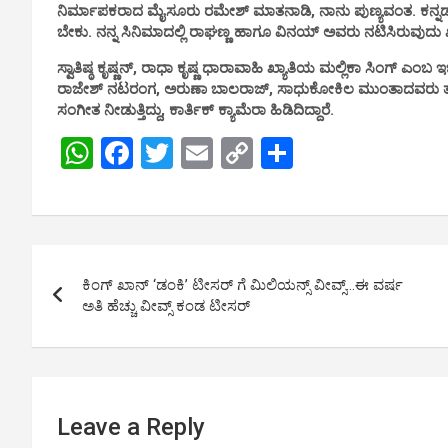
ನಿರ್ಮಾಪಕರಾದ ಮೈಸೂರು ರಮೇಶ್ ಮಾತನಾಡಿ, ನಾನು ಪುಣ್ಯವಂತ. ಕನ್ನಡ
ಬೇಕು. ನನ್ನ ಸಿನಿಮಾದಲ್ಲಿ ರಾಘಣ್ಣ ಹಾಗೂ ವಿನಯ್ ಅವರು ನಟಿಸಿರುವುದು ಖ
ಸ್ವಾತಿಷ್ಠ ಕೃಷ್ಣನ್, ರಾಧಾ ಕೃಷ್ಣ ಧಾರಾವಾಹಿ ಖ್ಯಾತಿಯ ಮಲ್ಲಿಕಾ ಸಿಂಗ್ ಎ
ರಾಜೇಶ್ ನಟರಂಗ, ಅರುಣಾ ಬಾಲರಾಜ್, ಸಾಧುಕೋಕಿಲ ಮುಂತಾದವರು ತಾರಾಬ
ಸಂಗೀತ ನೀಡುತ್ತಿದ್ದು, ಕಾರ್ತಿಕ್ ಕ್ಯಾಮೆರಾ ಹಿಡಿದಿದ್ದಾರೆ.
W
F
T
E
C
S
h
a
wi
m
o
h
at
ce
tt
ail
py
ar
s
b
er
Li
e
Post
A
o
n
ಕಿಂಗ್ ಖಾನ್ ‘ಡಂಕಿ’ ಟೀಸರ್ ಗೆ ಮಿಲಿಯನ್ಸ್ ವೀವ್ಸ್…ಈ ವರ್ಷ
navigation
p
o
k
ಅತಿ ಹೆಚ್ಚು ವೀವ್ಸ್ ಕಂಡ ಟೀಸರ್
p
k
Leave a Reply