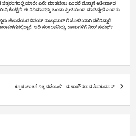
 ಚಿತ್ರರಂಗದಲ್ಲಿ ಯಾರೇ ಏನೇ ಮಾಡಬೇಕು ಎಂದರೆ ದೊಡ್ಮನೆ ಆಶೀರ್ವಾದ
ುಷಿ ಕೊಟ್ಟಿದೆ. ಈ ಸಿನಿಮಾವನ್ನು ತುಂಬಾ ಪ್ರೀತಿಯಿಂದ ಮಾಡಿದ್ದೇನೆ ಎಂದರು.
ಂಬ ಇಬ್ಬರು ಚೆಲುವೆಯರ ವಿನಯ್ ರಾಜ್ಕುಮಾರ್ ಗೆ ಜೋಡಿಯಾಗಿ ನಟಿಸಿದ್ದಾರೆ.
ಳಗದಲ್ಲಿದ್ದಾರೆ. ಆದಿ ಸಂಕಲನವಿದ್ದು, ಹಾಡುಗಳಿಗೆ ವೀರ್ ಸಮರ್ಥ್
ಕನ್ನಡ ಚಿಂತನೆ ನಿತ್ಯ ನಡೆಯಲಿ’ : ಮಹಾಪೌರರಾದ ಶಿವಕುಮಾರ್