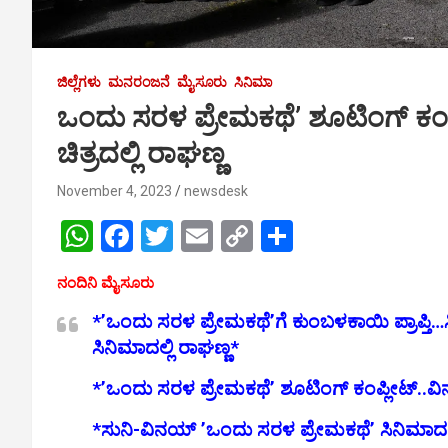
ಜಿಲ್ಲೆಗಳು
ಮನರಂಜನೆ
ಮೈಸೂರು
ಸಿನಿಮಾ
ಒಂದು ಸರಳ ಪ್ರೇಮಕಥೆ’ ಶೂಟಿಂಗ್ ಕ
ಚಿತ್ರದಲ್ಲಿ ರಾಘಣ್ಣ
November 4, 2023
newsdesk
W
F
T
E
C
S
h
a
wi
m
o
h
ನಂದಿನಿ ಮೈಸೂರು
at
ce
tt
ail
py
ar
*’ಒಂದು ಸರಳ ಪ್ರೇಮಕಥೆ’ಗೆ ಕುಂಬಳಕಾಯಿ ಪ್ರಾಪ್
s
b
er
Li
e
ಸಿನಿಮಾದಲ್ಲಿ ರಾಘಣ್ಣ*
A
o
n
*’ಒಂದು ಸರಳ ಪ್ರೇಮಕಥೆ’ ಶೂಟಿಂಗ್ ಕಂಪ್ಲೀಟ್..ವಿ
p
o
k
p
k
*ಸುನಿ-ವಿನಯ್ ’ಒಂದು ಸರಳ ಪ್ರೇಮಕಥೆ’ ಸಿನಿಮಾದಲ್