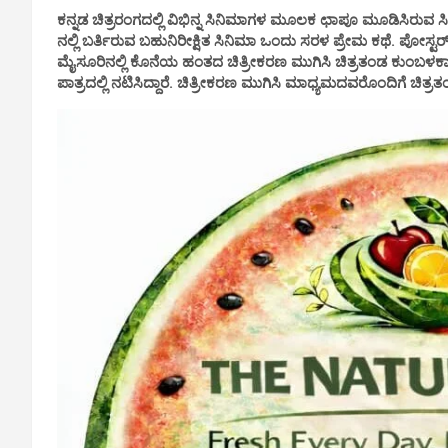
ಕನ್ನಡ ಚಿತ್ರರಂಗದಲ್ಲಿ ವಿಭಿನ್ನ ಸಿನಿಮಾಗಳ ಮೂಲಕ ಛಾಪೂ ಮೂಡಿಸಿರುವ
ನಲ್ಲಿ ಬರ್ತಿರುವ ಬಹುನಿರೀಕ್ಷಿತ ಸಿನಿಮಾ ಒಂದು ಸರಳ ಪ್ರೇಮ ಕಥೆ. ಪೋಸ್ಟರ್
ಮೈಸೂರಿನಲ್ಲಿ ಕೊನೆಯ ಹಂತದ ಚಿತ್ರೀಕರಣ ಮುಗಿಸಿ ಚಿತ್ರತಂಡ ಕುಂಬಳಕಾಯ
ಪಾತ್ರದಲ್ಲಿ ನಟಿಸಿದ್ದಾರೆ. ಚಿತ್ರೀಕರಣ ಮುಗಿಸಿ ಮಾಧ್ಯಮದವರೊಂದಿಗೆ ಚಿತ್