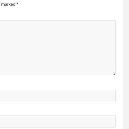
re marked
*