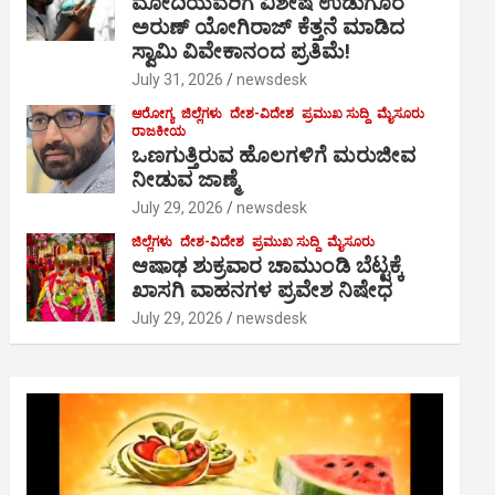
ಮೋದಿಯವರಿಗೆ ವಿಶೇಷ ಉಡುಗೊರೆ
ಅರುಣ್ ಯೋಗಿರಾಜ್ ಕೆತ್ತನೆ ಮಾಡಿದ
ಸ್ವಾಮಿ ವಿವೇಕಾನಂದ ಪ್ರತಿಮೆ!
July 31, 2026
newsdesk
ಆರೋಗ್ಯ
ಜಿಲ್ಲೆಗಳು
ದೇಶ-ವಿದೇಶ
ಪ್ರಮುಖ ಸುದ್ದಿ
ಮೈಸೂರು
ರಾಜಕೀಯ
ಒಣಗುತ್ತಿರುವ ಹೊಲಗಳಿಗೆ ಮರುಜೀವ
ನೀಡುವ ಜಾಣ್ಮೆ
July 29, 2026
newsdesk
ಜಿಲ್ಲೆಗಳು
ದೇಶ-ವಿದೇಶ
ಪ್ರಮುಖ ಸುದ್ದಿ
ಮೈಸೂರು
ಆಷಾಢ ಶುಕ್ರವಾರ ಚಾಮುಂಡಿ ಬೆಟ್ಟಕ್ಕೆ
ಖಾಸಗಿ ವಾಹನಗಳ ಪ್ರವೇಶ ನಿಷೇಧ
July 29, 2026
newsdesk