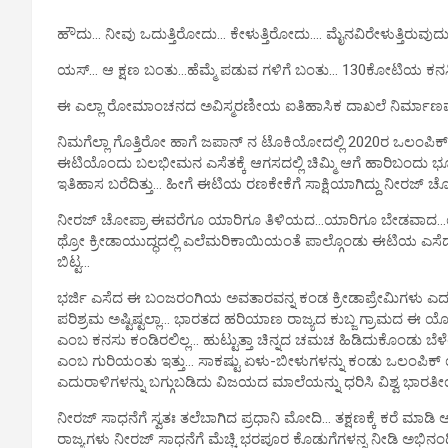
ಹೌದು… ನೀವು ಒದುತ್ತಿರೋದು… ಕೇಳುತ್ತಿರೋದು…. ಮೈನವಿರೇಳುತ್ತಿರುವುದ
ಯಸ್… ಆ ಕ್ಷಣ ಬಂತು…ಹೆಮ್ಮೆ ಪಡುವ ಗಳಿಗೆ ಬಂತು… 130ಕೋಟಿಯ ಕನಸಿ
ಈ ಎಲ್ಲಾ ರೋಮಾಂಚನದ ಅವಿಸ್ಮರಣೀಯ ಐತಿಹಾಸಿಕ ದಾಖಲೆ ನಿರ್ಮಾಣವಾ
ನಿಮಗೆಲ್ಲಾ ಗೊತ್ತಿರೋ ಹಾಗೆ ಜಪಾನ್ ನ ಟೊಕಿಯೋದಲ್ಲಿ 2020ರ ಒಲಂಪಿಕ್ ಕ್ರೀ
ಈಟಿಯೊಂದು ಬಲಭೀಮನ ಎಸೆತಕ್ಕೆ ಆಗಸದಲ್ಲಿ ಚಿಮ್ಮಿ ಆಗೆ ಹಾರಿಬಂದು ಭ
ಇತಿಹಾಸ ಬರೆದಿತ್ತು… ಹೀಗೆ ಈಟಿಯ ರಣಕೇಕೆಗೆ ಸಾಕ್ಷಿಯಾಗಿದ್ದು ನೀರಜ್ ಚೊ
ನೀರಜ್ ಚೋಪ್ರಾ ಈವರೆಗೂ ಯಾರಿಗೂ ತಿಳಿಯದ…ಯಾರಿಗೂ ಬೇಡವಾದ…ಯ
ಥ್ರೋ ಕ್ರೀಡಾಯುದ್ಧದಲ್ಲಿ ಎಲೆಮರಿಕಾಯಿಯಂತೆ ಪಾಲ್ಗೊಂಡು ಈಟಿಯ ಎಸೆದನ
ಬಿಟ್ಟ…
ಭರ್ಜಿ ಎಸೆದ ಈ ಬಂಜರಂಗಿಯ ಅವತಾರವನ್ನ ಕಂಡ ಕ್ರೀಡಾಪ್ರೇಮಿಗಳು ಎದ್ದು
ಪರಿಶ್ರಮ ಅಷ್ಟಿಷ್ಟಲ್ಲಾ… ಭಾರತದ ಹರಿಯಾಣ ರಾಜ್ಯದ ಕುಬ್ಜ ಗ್ರಾಮದ ಈ ಯೋ
ಎಂಬ ಕನಸು ಕಂಡಿರಲಿಲ್ಲ… ಹುಟ್ಟುತ್ತಾ ಚಿನ್ನದ ಚಮಚ ಹಿಡಿದುಕೊಂಡು ಬೆಳೆಯದಿ
ಎಂಬ ಗುರಿಯಂತು ಇತ್ತು… ಸಾಕಷ್ಟು ಏಳು-ಬೀಳುಗಳನ್ನು ಕಂಡು ಒಲಂಪಿಕ್ ಯುದ
ಎದುರಾಳಿಗಳನ್ನು ಬಗ್ಗುಬಡಿದು ವಿಜಯದ ಮಾಲೆಯನ್ನು ಧರಿಸಿ ವಿಶ್ವ ಭಾ
ನೀರಜ್ ಸಾಧನೆಗೆ ಸ್ವತಃ ತಲೆಬಾಗಿದ ಪ್ರಧಾನಿ ಮೋದಿ… ತಕ್ಷಣಕ್ಕೆ ಕರೆ ಮಾಡಿ ಅಭ
ರಾಜ್ಯಗಳು ನೀರಜ್ ಸಾಧನೆಗೆ ಮೆಚ್ಚಿ ಭರಪೂರ ಕೊಡುಗೆಗಳನ್ನ ನೀಡಿ ಅಭಿನಂದಿ