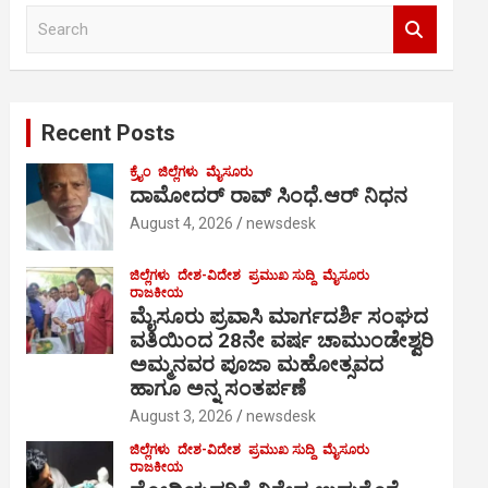
S
e
a
r
c
Recent Posts
h
ಕ್ರೈಂ
ಜಿಲ್ಲೆಗಳು
ಮೈಸೂರು
ದಾಮೋದರ್ ರಾವ್ ಸಿಂಧೆ.ಆರ್ ನಿಧನ
August 4, 2026
newsdesk
ಜಿಲ್ಲೆಗಳು
ದೇಶ-ವಿದೇಶ
ಪ್ರಮುಖ ಸುದ್ದಿ
ಮೈಸೂರು
ರಾಜಕೀಯ
ಮೈಸೂರು ಪ್ರವಾಸಿ ಮಾರ್ಗದರ್ಶಿ ಸಂಘದ
ವತಿಯಿಂದ 28ನೇ ವರ್ಷ ಚಾಮುಂಡೇಶ್ವರಿ
ಅಮ್ಮನವರ ಪೂಜಾ ಮಹೋತ್ಸವದ
ಹಾಗೂ ಅನ್ನ ಸಂತರ್ಪಣೆ
August 3, 2026
newsdesk
ಜಿಲ್ಲೆಗಳು
ದೇಶ-ವಿದೇಶ
ಪ್ರಮುಖ ಸುದ್ದಿ
ಮೈಸೂರು
ರಾಜಕೀಯ