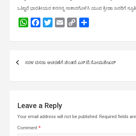
ಒಟ್ಟಾರೆ ಭಾರತೀಯರ ಕನಸನ್ನ ಸಾಕಾರಗೊಳಿಸಿ ಯುವ ಕ್ರೀಡಾ ಜನರಿಗೆ ಸ
W
F
T
E
C
S
h
a
wi
m
o
h
at
ce
tt
ail
py
ar
s
b
er
Li
e
Post
A
o
n
ಸರಳ ದಸರಾ ಆಚರಣೆಗೆ ಚಿಂತನೆ ಎಸ್.ಟಿ.ಸೋಮಶೇಖರ್
navigation
p
o
k
p
k
Leave a Reply
Your email address will not be published.
Required fields a
Comment
*