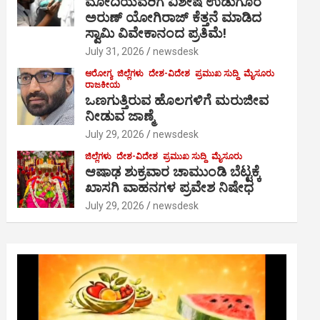
ಮೋದಿಯವರಿಗೆ ವಿಶೇಷ ಉಡುಗೊರೆ
ಅರುಣ್ ಯೋಗಿರಾಜ್ ಕೆತ್ತನೆ ಮಾಡಿದ
ಸ್ವಾಮಿ ವಿವೇಕಾನಂದ ಪ್ರತಿಮೆ!
July 31, 2026
newsdesk
ಆರೋಗ್ಯ
ಜಿಲ್ಲೆಗಳು
ದೇಶ-ವಿದೇಶ
ಪ್ರಮುಖ ಸುದ್ದಿ
ಮೈಸೂರು
ರಾಜಕೀಯ
ಒಣಗುತ್ತಿರುವ ಹೊಲಗಳಿಗೆ ಮರುಜೀವ
ನೀಡುವ ಜಾಣ್ಮೆ
July 29, 2026
newsdesk
ಜಿಲ್ಲೆಗಳು
ದೇಶ-ವಿದೇಶ
ಪ್ರಮುಖ ಸುದ್ದಿ
ಮೈಸೂರು
ಆಷಾಢ ಶುಕ್ರವಾರ ಚಾಮುಂಡಿ ಬೆಟ್ಟಕ್ಕೆ
ಖಾಸಗಿ ವಾಹನಗಳ ಪ್ರವೇಶ ನಿಷೇಧ
July 29, 2026
newsdesk