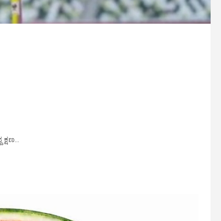
ದ ಕ್ಷಣ…