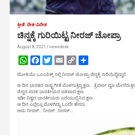
ಕ್ರೀಡೆ
ದೇಶ-ವಿದೇಶ
ಚಿನ್ನಕ್ಕೆ ಗುರಿಯಿಟ್ಟ ನೀರಜ್ ಚೋಪ್ರಾ
August 8, 2021
newsdesk
W
F
T
E
C
S
h
a
wi
m
o
h
ಟೋಕಿಯೊ ಒಲಂಪಿಕ್ಸ್ ನಲ್ಲಿ ನೀರಜ್ ಚೋಪ್ರಾ ಚಿನ್ನಕ್ಕೆ ಗುರಿಯಿಟ್ಟಿದ್ದಾರೆ.
at
ce
tt
ail
py
ar
ಆ ದಿನ ಭಾರತದ ರಾಷ್ಟ್ರಗೀತೆ ಮೊಳಗುತ್ತಿದ್ದ ಕ್ಷಣ… ತ್ರಿವರ್ಣ ದ್ವಜ ಮೇಲೆರುತ್ತಿದ್
s
b
er
Li
e
ಚಿನ್ನದ ಪದಕ ಭಾರತೀಯರ ವಶವಾದ ಕ್ಷಣ..
A
o
n
ಇಡೀ ವಿಶ್ವದ ಭಾರತೀಯರು ಎದೆಯುಬ್ಬಿಸಿದ ಕ್ಷಣ…
ಆ ದಿನ ಎಲ್ಲೆಲ್ಲೂ ಮೊಳಗಿದ್ದು ಒಂದೇ ಹೆಸರು…
p
o
k
ಅದು ನೀರಜ್… ನೀರಜ್…ನೀರಜ್….
p
k