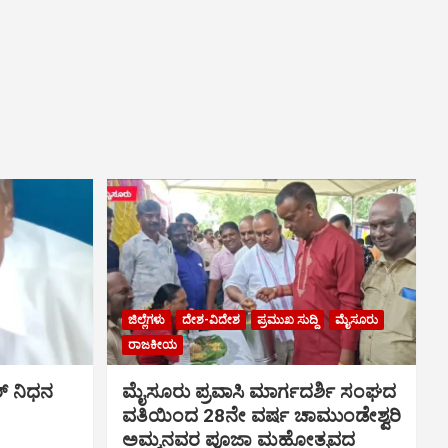
ಜಿಲ್ಲೆಗಳು
ದೇಶ-ವಿದೇಶ
ಪ್ರಮುಖ ಸುದ್ದಿ
ಮೈಸೂರು
ರಾಜಕೀಯ
್ ನಿಧನ
ಮೈಸೂರು ಪ್ರವಾಸಿ ಮಾರ್ಗದರ್ಶಿ ಸಂಘದ
ವತಿಯಿಂದ 28ನೇ ವರ್ಷ ಚಾಮುಂಡೇಶ್ವರಿ
ಅಮ್ಮನವರ ಪೂಜಾ ಮಹೋತ್ಸವದ