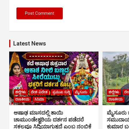
Latest News
ಜಿಲ್ಲೆಗಳು
ದೇಶ-ವಿದೇಶ
ಪ್ರಮುಖ ಸುದ್ದಿ
ಮೈಸೂರು
ಜಿಲ್ಲೆಗಳು
ದೇ
ರಾಜಕೀಯ
ಸಿನಿಮಾ
ರಾಜಕೀಯ
ಆಷಾಢ ಮಾಸದಲ್ಲಿ ತಾಯಿ
ಮೈಸೂರು
ಚಾಮುಂಡೇಶ್ವರಿಯ ದರ್ಶನ ಪಡೆದರೆ
ಸಮುದಾಯಕ
ಸಕಲವೂ ಸಿದ್ಧಿಯಾಗುತ್ತದೆ ಎಂಬ ನಂಬಿಕೆ
ಕುಮಾರ ಬಂ