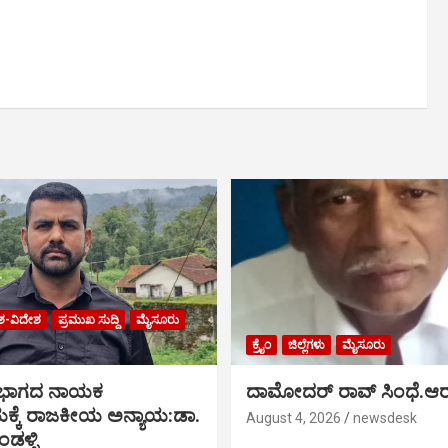
ಶ-ವಿದೇಶ
ಪ್ರಮುಖ ಸುದ್ದಿ
ಮೈಸೂರು
ಕ್ರೈಂ
ಜಿಲ್ಲೆಗಳು
ಮೈಸೂರು
 ಭಾಗದ ನಾಯಕ
ದಾಮೋದರ್ ರಾವ್ ಸಿಂಧೆ.ಆರ
್ಕೆ ರಾಜಕೀಯ ಅನ್ಯಾಯ:ಡಾ.
August 4, 2026
newsdesk
ಡಳ್ಳಿ