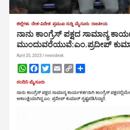
ಜಿಲ್ಲೆಗಳು
ದೇಶ-ವಿದೇಶ
ಪ್ರಮುಖ ಸುದ್ದಿ
ಮೈಸೂರು
ರಾಜಕೀಯ
ನಾನು ಕಾಂಗ್ರೆಸ್ ಪಕ್ಷದ ಸಾಮಾನ್ಯ ಕಾರ್ಯ
ಮುಂದುವರೆಯುವೆ:ಎಂ.ಪ್ರದೀಪ್ ಕುಮ
April 20, 2023
newsdesk
W
F
T
E
C
S
h
a
wi
m
o
h
ನಂದಿನಿ ಮೈಸೂರು
at
ce
tt
ail
py
ar
ನಾನು ಕಾಂಗ್ರೆಸ್ ಪಕ್ಷದ ಸಾಮಾನ್ಯ ಕಾರ್ಯಕರ್ತನಾಗಿ ಕಾಂಗ್ರೆಸ್ ಪಕ್ಷದಲ್ಲಿಯ
s
b
er
Li
e
ಆಕಾಂಕ್ಷಿಯಾಗಿದ್ದ ಎಂ. ಪ್ರದೀಪ್ ಕುಮಾರ್ ಸ್ಪಷ್ಟಪಡಿಸಿದ್ದಾರೆ.
A
o
n
p
o
k
p
k