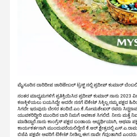
ಮೈಸೂರಿನ ದಾರಿದೀಪ ಚಾರಿಟೇಬಲ್ ಟ್ರಸ್ಟ್ ನಲ್ಲಿ ಪ್ರದೀಪ್ ಕುಮಾರ್ ಬೆಂ
ನಂತರ ಮಾಧ್ಯಮಗಳಿಗೆ ಪ್ರತಿಕ್ರಿಯಿಸಿದ ಪ್ರದೀಪ್ ಕುಮಾರ್ ನಾನು 2023 ವಿಧಾ
ಕಣಕ್ಕಿಳಿಯಲು ಬಯಸಿದ್ದೇ ಆದರೇ ನನಗೆ ಟಿಕೇಟ್ ಸಿಕ್ಕಿಲ್ಲ.ನಮ್ಮ ಪಕ್ಷದ ಹ
ಸಿಗದೇ ಇರುವುದು ಬೇಸರ ತಂದಿದೆ.ಎಂ.ಕೆ.ಸೋಮಶೇಖರ್ ರವರು ಸಿದ್ದರಾಮಯ
ಯುವಕರಿದ್ದೀರಿ ಮುಂದಿನ ಬಾರಿ ನಿಮಗೆ ಅವಕಾಶ ಸಿಗಲಿದೆ. ನೀನು ಮತ್ತೆ
ಮಾಡಿದ್ದಾರೆ.ನಾನು ಕಾಂಗ್ರೆಸ್ ಪಕ್ಷದ ಬಂಡಾಯ ಅಭ್ಯರ್ಥಿಯಾಗಿ, ಅಥವಾ ಪಕ್ಷೇತ
ಕಾರ್ಯಕರ್ತನಾಗಿ ಮುಂದುವರೆಯಲಿದ್ದೇನೆ ಕೆ.ಆರ್.ಕ್ಷೇತ್ರದಲ್ಲಿ ಎಸ್.ಎ.ರ
ಬಿಜೆಪಿ ಪಕ್ಷವೇ ಅವರಿಗೆ ಟಿಕೇಟ್ ನೀಡಿಲ್ಲ.ಈಗ ನಾವೇ ಗೆದ್ದಂತಾಗಿದೆ ಎಂದರು