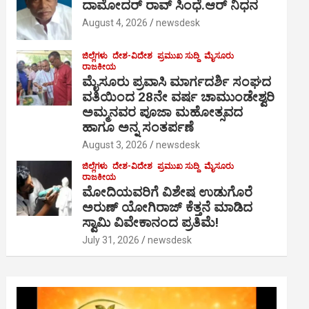
ದಾಮೋದರ್ ರಾವ್ ಸಿಂಧೆ.ಆರ್ ನಿಧನ
August 4, 2026
newsdesk
ಜಿಲ್ಲೆಗಳು
ದೇಶ-ವಿದೇಶ
ಪ್ರಮುಖ ಸುದ್ದಿ
ಮೈಸೂರು
ರಾಜಕೀಯ
ಮೈಸೂರು ಪ್ರವಾಸಿ ಮಾರ್ಗದರ್ಶಿ ಸಂಘದ
ವತಿಯಿಂದ 28ನೇ ವರ್ಷ ಚಾಮುಂಡೇಶ್ವರಿ
ಅಮ್ಮನವರ ಪೂಜಾ ಮಹೋತ್ಸವದ
ಹಾಗೂ ಅನ್ನ ಸಂತರ್ಪಣೆ
August 3, 2026
newsdesk
ಜಿಲ್ಲೆಗಳು
ದೇಶ-ವಿದೇಶ
ಪ್ರಮುಖ ಸುದ್ದಿ
ಮೈಸೂರು
ರಾಜಕೀಯ
ಮೋದಿಯವರಿಗೆ ವಿಶೇಷ ಉಡುಗೊರೆ
ಅರುಣ್ ಯೋಗಿರಾಜ್ ಕೆತ್ತನೆ ಮಾಡಿದ
ಸ್ವಾಮಿ ವಿವೇಕಾನಂದ ಪ್ರತಿಮೆ!
July 31, 2026
newsdesk