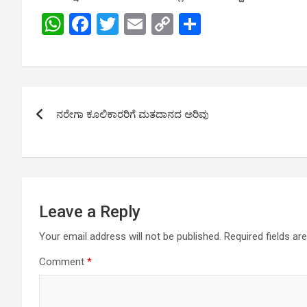
W
F
T
E
C
S
h
a
wi
m
o
h
at
ce
tt
ail
py
ar
s
b
er
Li
e
Post
A
o
n
ನರೇಗಾ ಕೂಲಿಕಾರರಿಗೆ ಮತದಾನದ ಅರಿವು
navigation
p
o
k
p
k
Leave a Reply
Your email address will not be published.
Required fields a
Comment
*