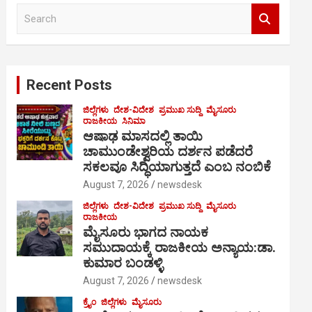
S
e
a
r
c
Recent Posts
h
ಜಿಲ್ಲೆಗಳು
ದೇಶ-ವಿದೇಶ
ಪ್ರಮುಖ ಸುದ್ದಿ
ಮೈಸೂರು
ರಾಜಕೀಯ
ಸಿನಿಮಾ
ಆಷಾಢ ಮಾಸದಲ್ಲಿ ತಾಯಿ
ಚಾಮುಂಡೇಶ್ವರಿಯ ದರ್ಶನ ಪಡೆದರೆ
ಸಕಲವೂ ಸಿದ್ಧಿಯಾಗುತ್ತದೆ ಎಂಬ ನಂಬಿಕೆ
August 7, 2026
newsdesk
ಜಿಲ್ಲೆಗಳು
ದೇಶ-ವಿದೇಶ
ಪ್ರಮುಖ ಸುದ್ದಿ
ಮೈಸೂರು
ರಾಜಕೀಯ
ಮೈಸೂರು ಭಾಗದ ನಾಯಕ
ಸಮುದಾಯಕ್ಕೆ ರಾಜಕೀಯ ಅನ್ಯಾಯ:ಡಾ.
ಕುಮಾರ ಬಂಡಳ್ಳಿ
August 7, 2026
newsdesk
ಕ್ರೈಂ
ಜಿಲ್ಲೆಗಳು
ಮೈಸೂರು