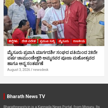
ಜಿಲ್ಲೆಗಳು
ದೇಶ-ವಿದೇಶ
ಪ್ರಮುಖ ಸುದ್ದಿ
ಮೈಸೂರು
ರಾಜಕೀಯ
ಮೈಸೂರು ಪ್ರವಾಸಿ ಮಾರ್ಗದರ್ಶಿ ಸಂಘದ ವತಿಯಿಂದ 28ನೇ
ವರ್ಷ ಚಾಮುಂಡೇಶ್ವರಿ ಅಮ್ಮನವರ ಪೂಜಾ ಮಹೋತ್ಸವದ
ಹಾಗೂ ಅನ್ನ ಸಂತರ್ಪಣೆ
August 3, 2026
newsdesk
Bharath News TV
Bharathnewstv.in is a Kannada News Portal. from Mysuru. Its