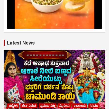
Latest News
ಜಿಲ್ಲೆಗಳು
ದೇಶ-ವಿದೇಶ
ಪ್ರಮುಖ ಸುದ್ದಿ
ಮೈಸೂರು
ರಾಜಕೀಯ
ಸಿನಿಮಾ