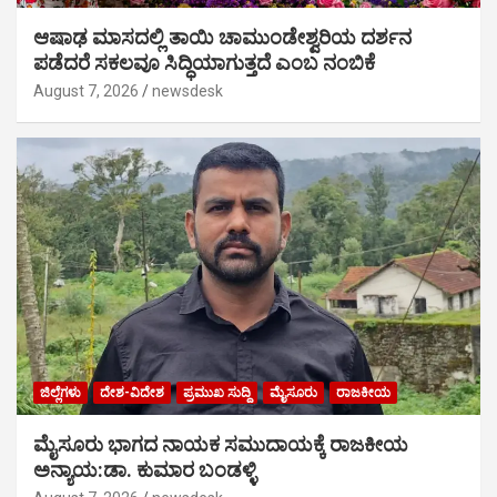
ಆಷಾಢ ಮಾಸದಲ್ಲಿ ತಾಯಿ ಚಾಮುಂಡೇಶ್ವರಿಯ ದರ್ಶನ
ಪಡೆದರೆ ಸಕಲವೂ ಸಿದ್ಧಿಯಾಗುತ್ತದೆ ಎಂಬ ನಂಬಿಕೆ
August 7, 2026
newsdesk
ಜಿಲ್ಲೆಗಳು
ದೇಶ-ವಿದೇಶ
ಪ್ರಮುಖ ಸುದ್ದಿ
ಮೈಸೂರು
ರಾಜಕೀಯ
ಮೈಸೂರು ಭಾಗದ ನಾಯಕ ಸಮುದಾಯಕ್ಕೆ ರಾಜಕೀಯ
ಅನ್ಯಾಯ:ಡಾ. ಕುಮಾರ ಬಂಡಳ್ಳಿ