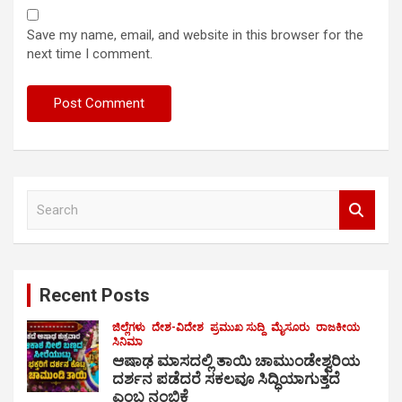
Save my name, email, and website in this browser for the
next time I comment.
S
e
a
r
c
Recent Posts
h
ಜಿಲ್ಲೆಗಳು
ದೇಶ-ವಿದೇಶ
ಪ್ರಮುಖ ಸುದ್ದಿ
ಮೈಸೂರು
ರಾಜಕೀಯ
ಸಿನಿಮಾ
ಆಷಾಢ ಮಾಸದಲ್ಲಿ ತಾಯಿ ಚಾಮುಂಡೇಶ್ವರಿಯ
ದರ್ಶನ ಪಡೆದರೆ ಸಕಲವೂ ಸಿದ್ಧಿಯಾಗುತ್ತದೆ
ಎಂಬ ನಂಬಿಕೆ