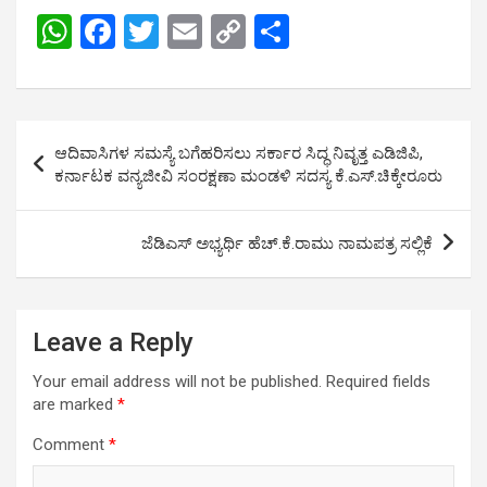
W
F
T
E
C
S
h
a
wi
m
o
h
at
ce
tt
ail
py
ar
s
b
er
Li
e
Post
ಆದಿವಾಸಿಗಳ ಸಮಸ್ಯೆ ಬಗೆಹರಿಸಲು ಸರ್ಕಾರ ಸಿದ್ಧ ನಿವೃತ್ತ ಎಡಿಜಿಪಿ,
A
o
n
navigation
ಕರ್ನಾಟಕ ವನ್ಯಜೀವಿ ಸಂರಕ್ಷಣಾ ಮಂಡಳಿ ಸದಸ್ಯ ಕೆ.ಎಸ್.ಚಿಕ್ಕೇರೂರು
p
o
k
p
k
ಜೆಡಿಎಸ್ ಅಭ್ಯರ್ಥಿ ಹೆಚ್.ಕೆ.ರಾಮು ನಾಮಪತ್ರ ಸಲ್ಲಿಕೆ
Leave a Reply
Your email address will not be published.
Required fields
are marked
*
Comment
*