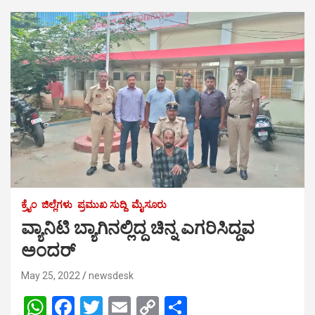
ಕ್ರೈಂ
ಜಿಲ್ಲೆಗಳು
ಪ್ರಮುಖ ಸುದ್ದಿ
ಮೈಸೂರು
ವ್ಯಾನಿಟಿ ಬ್ಯಾಗಿನಲ್ಲಿದ್ದ ಚಿನ್ನ ಎಗರಿಸಿದ್ದವ
ಅಂದರ್
May 25, 2022
newsdesk
W
F
T
E
C
S