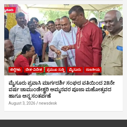
ಜಿಲ್ಲೆಗಳು
ದೇಶ-ವಿದೇಶ
ಪ್ರಮುಖ ಸುದ್ದಿ
ಮೈಸೂರು
ರಾಜಕೀಯ
ಮೈಸೂರು ಪ್ರವಾಸಿ ಮಾರ್ಗದರ್ಶಿ ಸಂಘದ ವತಿಯಿಂದ 28ನೇ
ವರ್ಷ ಚಾಮುಂಡೇಶ್ವರಿ ಅಮ್ಮನವರ ಪೂಜಾ ಮಹೋತ್ಸವದ
ಹಾಗೂ ಅನ್ನ ಸಂತರ್ಪಣೆ
August 3, 2026
newsdesk