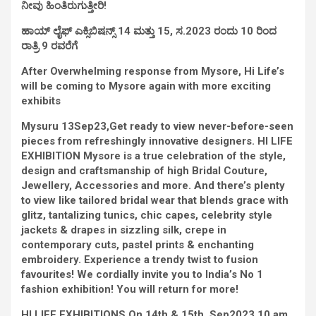
ನೀವು ಹಿಂತಿರುಗುತ್ತೀರಿ!
ಹಾಯ್ ಲೈಫ್ ಎಕ್ಸಿಬಿಷನ್ಸ್ 14 ಮತ್ತು 15, ಸ.2023 ರಂದು 10 ರಿಂದ
ರಾತ್ರಿ 9 ರವರೆಗೆ
After Overwhelming response from Mysore, Hi Life’s
will be coming to Mysore again with more exciting
exhibits
Mysuru 13Sep23,Get ready to view never-before-seen
pieces from refreshingly innovative designers. HI LIFE
EXHIBITION Mysore is a true celebration of the style,
design and craftsmanship of high Bridal Couture,
Jewellery, Accessories and more. And there’s plenty
to view like tailored bridal wear that blends grace with
glitz, tantalizing tunics, chic capes, celebrity style
jackets & drapes in sizzling silk, crepe in
contemporary cuts, pastel prints & enchanting
embroidery. Experience a trendy twist to fusion
favourites! We cordially invite you to India’s No 1
fashion exhibition! You will return for more!
HI LIFE EXHIBITIONS On 14th & 15th. Sep2023 10 am