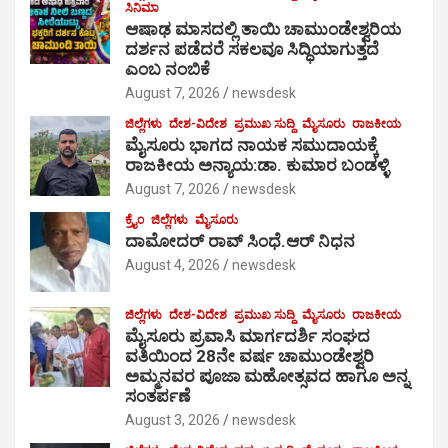
ಸಿನಿಮಾ
ಆಷಾಢ ಮಾಸದಲ್ಲಿ ತಾಯಿ ಚಾಮುಂಡೇಶ್ವರಿಯ
ದರ್ಶನ ಪಡೆದರೆ ಸಕಲವೂ ಸಿದ್ಧಿಯಾಗುತ್ತದೆ
ಎಂಬ ನಂಬಿಕೆ
August 7, 2026
newsdesk
ಜಿಲ್ಲೆಗಳು
ದೇಶ-ವಿದೇಶ
ಪ್ರಮುಖ ಸುದ್ದಿ
ಮೈಸೂರು
ರಾಜಕೀಯ
ಮೈಸೂರು ಭಾಗದ ನಾಯಕ ಸಮುದಾಯಕ್ಕೆ
ರಾಜಕೀಯ ಅನ್ಯಾಯ:ಡಾ. ಕುಮಾರ ಬಂಡಳ್ಳಿ
August 7, 2026
newsdesk
ಕ್ರೈಂ
ಜಿಲ್ಲೆಗಳು
ಮೈಸೂರು
ದಾಮೋದರ್ ರಾವ್ ಸಿಂಧೆ.ಆರ್ ನಿಧನ
August 4, 2026
newsdesk
ಜಿಲ್ಲೆಗಳು
ದೇಶ-ವಿದೇಶ
ಪ್ರಮುಖ ಸುದ್ದಿ
ಮೈಸೂರು
ರಾಜಕೀಯ
ಮೈಸೂರು ಪ್ರವಾಸಿ ಮಾರ್ಗದರ್ಶಿ ಸಂಘದ
ವತಿಯಿಂದ 28ನೇ ವರ್ಷ ಚಾಮುಂಡೇಶ್ವರಿ
ಅಮ್ಮನವರ ಪೂಜಾ ಮಹೋತ್ಸವದ ಹಾಗೂ ಅನ್ನ
ಸಂತರ್ಪಣೆ
August 3, 2026
newsdesk