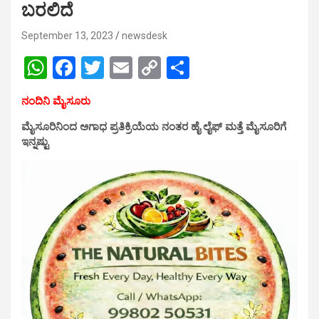
ಬರಲಿದೆ
September 13, 2023
newsdesk
W
F
T
E
C
S
h
a
wi
m
o
h
ನಂದಿನಿ ಮೈಸೂರು
at
ce
tt
ail
py
ar
ಮೈಸೂರಿನಿಂದ ಅಗಾಧ ಪ್ರತಿಕ್ರಿಯೆಯ ನಂತರ ಹೈ ಲೈಫ್ ಮತ್ತೆ ಮೈಸೂರಿಗೆ
s
b
er
Li
e
ಇನ್ನಷ್ಟು
A
o
n
p
o
k
p
k