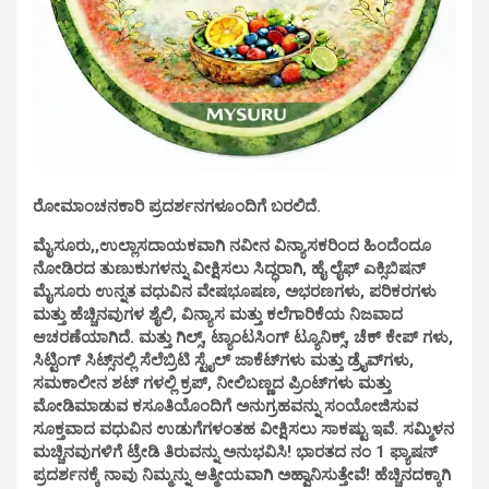
ರೋಮಾಂಚನಕಾರಿ ಪ್ರದರ್ಶನಗಳೂಂದಿಗೆ ಬರಲಿದೆ.
ಮೈಸೂರು,,ಉಲ್ಲಾಸದಾಯಕವಾಗಿ ನವೀನ ವಿನ್ಯಾಸಕರಿಂದ ಹಿಂದೆಂದೂ
ನೋಡಿರದ ತುಣುಕುಗಳನ್ನು ವೀಕ್ಷಿಸಲು ಸಿದ್ಧರಾಗಿ, ಹೈ ಲೈಫ್ ಎಕ್ಸಿಬಿಷನ್
ಮೈಸೂರು ಉನ್ನತ ವಧುವಿನ ವೇಷಭೂಷಣ, ಅಭರಣಗಳು, ಪರಿಕರಗಳು
ಮತ್ತು ಹೆಚ್ಚಿನವುಗಳ ಶೈಲಿ, ವಿನ್ಯಾಸ ಮತ್ತು ಕಲೆಗಾರಿಕೆಯ ನಿಜವಾದ
ಆಚರಣೆಯಾಗಿದೆ. ಮತ್ತು ಗಿಲ್ಸ್, ಟ್ಯಾಂಟಸಿಂಗ್ ಟ್ಯೂನಿಕ್ಸ್‌, ಚೆಕ್ ಕೇಪ್ ಗಳು,
ಸಿಟ್ಟಿಂಗ್‌ ಸಿಟ್ಸ್‌ನಲ್ಲಿ ಸೆಲೆಬ್ರಿಟಿ ಸ್ಟೈಲ್ ಜಾಕೆಟ್‌ಗಳು ಮತ್ತು ಡ್ರೈವ್‌ಗಳು,
ಸಮಕಾಲೀನ ಶಟ್ ಗಳಲ್ಲಿ ಕ್ರಪ್‌, ನೀಲಿಬಣ್ಣದ ಪ್ರಿಂಟ್‌ಗಳು ಮತ್ತು
ಮೋಡಿಮಾಡುವ ಕಸೂತಿಯೊಂದಿಗೆ ಅನುಗ್ರಹವನ್ನು ಸಂಯೋಜಿಸುವ
ಸೂಕ್ತವಾದ ವಧುವಿನ ಉಡುಗೆಗಳಂತಹ ವೀಕ್ಷಿಸಲು ಸಾಕಷ್ಟು ಇವೆ. ಸಮ್ಮಿಳನ
ಮಚ್ಚಿನವುಗಳಿಗೆ ಟ್ರೇಡಿ ತಿರುವನ್ನು ಅನುಭವಿಸಿ! ಭಾರತದ ನಂ 1 ಫ್ಯಾಷನ್
ಪ್ರದರ್ಶನಕ್ಕೆ ನಾವು ನಿಮ್ಮನ್ನು ಆತ್ಮೀಯವಾಗಿ ಅಹ್ವಾನಿಸುತ್ತೇವೆ! ಹೆಚ್ಚಿನದಕ್ಕಾಗಿ