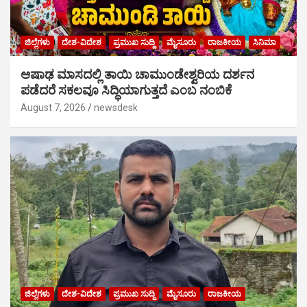
ಜಿಲ್ಲೆಗಳು
ದೇಶ-ವಿದೇಶ
ಪ್ರಮುಖ ಸುದ್ದಿ
ಮೈಸೂರು
ರಾಜಕೀಯ
ಸಿನಿಮಾ
ಆಷಾಢ ಮಾಸದಲ್ಲಿ ತಾಯಿ ಚಾಮುಂಡೇಶ್ವರಿಯ ದರ್ಶನ
ಪಡೆದರೆ ಸಕಲವೂ ಸಿದ್ಧಿಯಾಗುತ್ತದೆ ಎಂಬ ನಂಬಿಕೆ
August 7, 2026
newsdesk
ಜಿಲ್ಲೆಗಳು
ದೇಶ-ವಿದೇಶ
ಪ್ರಮುಖ ಸುದ್ದಿ
ಮೈಸೂರು
ರಾಜಕೀಯ