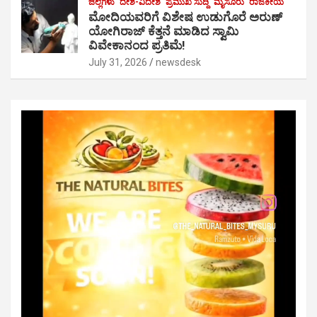
ಜಿಲ್ಲೆಗಳು
ದೇಶ-ವಿದೇಶ
ಪ್ರಮುಖ ಸುದ್ದಿ
ಮೈಸೂರು
ರಾಜಕೀಯ
ಮೋದಿಯವರಿಗೆ ವಿಶೇಷ ಉಡುಗೊರೆ ಅರುಣ್
ಯೋಗಿರಾಜ್ ಕೆತ್ತನೆ ಮಾಡಿದ ಸ್ವಾಮಿ
ವಿವೇಕಾನಂದ ಪ್ರತಿಮೆ!
July 31, 2026
newsdesk