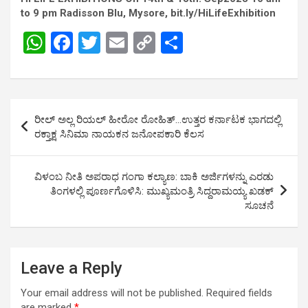
to 9 pm Radisson Blu, Mysore, bit.ly/HiLifeExhibition
W
F
T
E
C
S
h
a
wi
m
o
h
at
ce
tt
ail
py
ar
s
b
er
Li
e
Post
ರೀಲ್ ಅಲ್ಲ ರಿಯಲ್ ಹೀರೋ ರೋಹಿತ್…ಉತ್ತರ ಕರ್ನಾಟಕ ಭಾಗದಲ್ಲಿ
A
o
n
navigation
ರಕ್ತಾಕ್ಷ ಸಿನಿಮಾ ನಾಯಕನ ಜನೋಪಕಾರಿ ಕೆಲಸ
p
o
k
p
k
ವಿಳಂಬ ನೀತಿ ಅಪರಾಧ ಗಂಗಾ ಕಲ್ಯಾಣ: ಬಾಕಿ ಅರ್ಜಿಗಳನ್ನು ಎರಡು
ತಿಂಗಳಲ್ಲಿ ಪೂರ್ಣಗೊಳಿಸಿ: ಮುಖ್ಯಮಂತ್ರಿ ಸಿದ್ದರಾಮಯ್ಯ ಖಡಕ್
ಸೂಚನೆ
Leave a Reply
Your email address will not be published.
Required fields
are marked
*